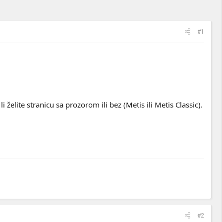
#1
i želite stranicu sa prozorom ili bez (Metis ili Metis Classic).
#2