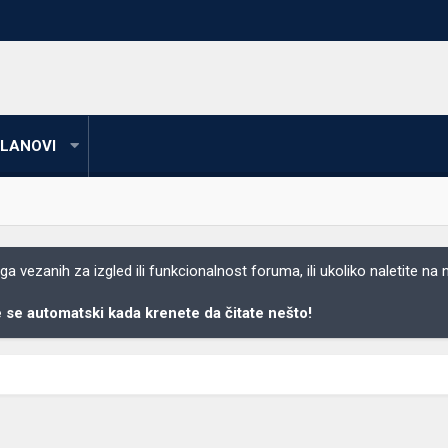
LANOVI
 vezanih za izgled ili funkcionalnost foruma, ili ukoliko naletite na
se automatski kada krenete da čitate nešto!