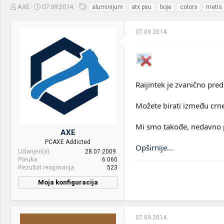
Z
D
O
AXE
07.09.2014.
aluminijum
atx psu
boje
colors
metis
a
a
z
č
t
n
07.09.2014.
e
u
a
t
m
k
n
p
e
i
o
k
k
t
r
Raijintek je zvanično pred
e
e
m
t
Možete birati između crne, 
e
a
n
j
Mi smo takođe, nedavno p
AXE
a
PCAXE Addicted
Opširnije
...
Učlanjen(a)
28.07.2009.
Poruka
6.060
Rezultat reagovanja
523
Moja konfiguracija
07.09.2014.