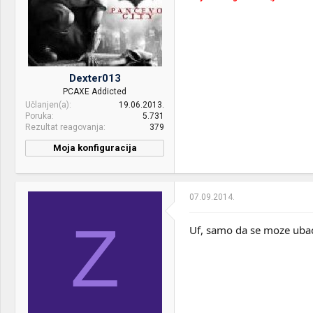
OS & Browser:
Win 7 x64; Firefox 27.0.1
Dexter013
PCAXE Addicted
Učlanjen(a)
19.06.2013.
Poruka
5.731
Rezultat reagovanja
379
Moja konfiguracija
PC / Laptop
Dark Knight
Name:
07.09.2014.
CPU & cooler:
Ryzen 7600x 5ghz +
Aorus800
Z
Uf, samo da se moze uba
Motherboard:
AM5 MSI tomahawk B650
RAM:
32gb DDR5, 2x16GB
6400MHz kingston fury
VGA & cooler:
RTX 4070ti Gianward OC