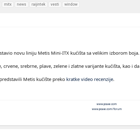
mitx
news
raijintek
vesti
window
stavio novu liniju Metis Mini-ITX kućišta sa velikim izborom boja.
crvene, srebrne, plave, zelene i zlatne varijante kućišta, kao i da l
redstavili Metis kućište preko
kratke video recenzije
.
www.pcaxe.com
www.pcaxe.com/forum