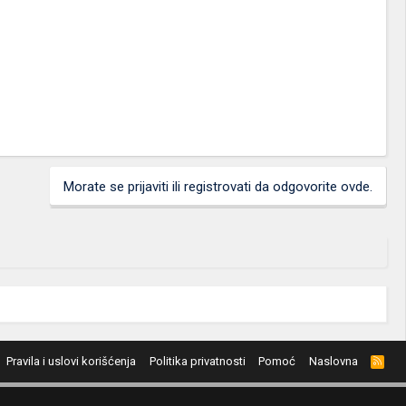
Morate se prijaviti ili registrovati da odgovorite ovde.
Pravila i uslovi korišćenja
Politika privatnosti
Pomoć
Naslovna
R
S
S