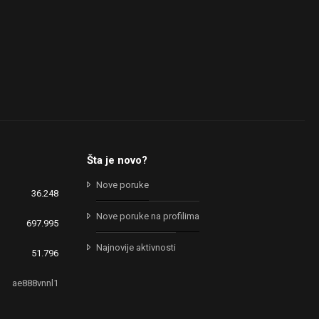
Šta je novo?
Nove poruke
36.248
Nove poruke na profilima
697.995
Najnovije aktivnosti
51.796
ae888vnnl1