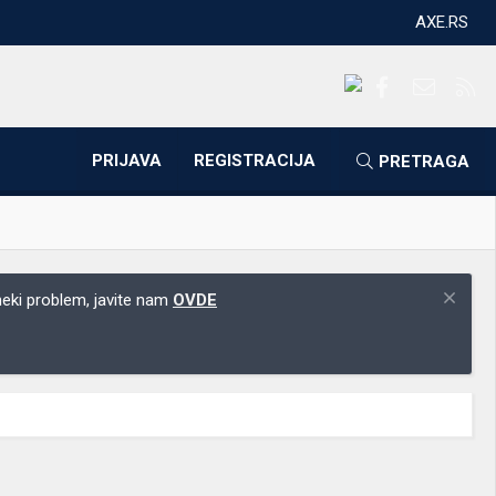
AXE.RS
Facebook
Kontakti
RS
PRIJAVA
REGISTRACIJA
PRETRAGA
 neki problem, javite nam
OVDE