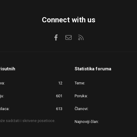
Connect with us
Facebook
Kontaktirajte nas
RSS
risutnih
Statistika foruma
ova
12
Teme
ju
601
Poruka
ilaca
613
Članovi
že sadržati i skrivene posetioce.
Najnoviji član