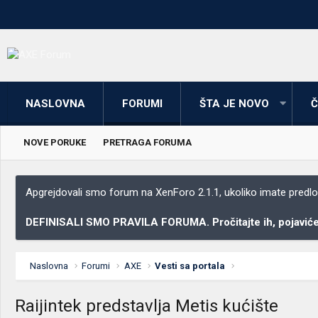
NASLOVNA
FORUMI
ŠTA JE NOVO
Č
NOVE PORUKE
PRETRAGA FORUMA
Apgrejdovali smo forum na XenForo 2.1.1, ukoliko imate predloga
DEFINISALI SMO PRAVILA FORUMA. Pročitajte ih, pojaviće 
Naslovna
Forumi
AXE
Vesti sa portala
Raijintek predstavlja Metis kućište