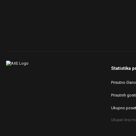
Sound:
USB slušalice MS SHARK
PRO
Case:
MS Black Widow
PSU:
CORSAIR TX Series
Modular TX650M Gold
650W
Mice &
Cooler Master MM710 &
keyboard:
MS Thunder Pro,
Mechanical, 87 keys
Statistika p
Internet:
ADSL 20/4
Prisutno član
OS & Browser:
Windows 10 Pro, Google
Chrome
Prisutnih gosti
Ukupno poset
Ukupan broj mo