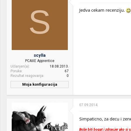
S
Jedva cekam recenziju.
scylla
PCAXE Apprentice
Učlanjen(a)
18.08.2013.
Poruka
67
Rezultat reagovanja
0
Moja konfiguracija
PC / Laptop
ASUS X55V
Name:
07.09.2014.
Mice &
A4Tech 2X Quick Mouse
keyboard:
OP-50D
Simpaticno, za decu i ze
Internet:
Modemska veza (PTK)
Bolje biti bogat i zdrav,jer ako si