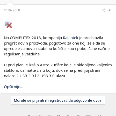
i
o
k
k
06.06.2018.
#1
t
r
e
e
m
t
e
a
n
j
Na COMPUTEX 2018, kompanija
Raijintek
je predstavila
a
pregršt novih proizvoda, pogotovo za one koji žele da se
opredele za novo i stabilno kućište, kao i poboljšane načine
regulisanja vazduha.
U prvi plan je izašlo Astro kućište koje je oklopljeno kaljenim
staklom, uz matte crnu boju, dok se na prednjoj strani
nalaze 2 USB 2.0 i 2 USB 3.0 ulaza.
Opširnije...
Morate se prijaviti ili registrovati da odgovorite ovde.