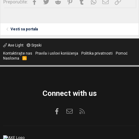
Facebook
Twitter
Reddit
Pinterest
Tumblr
WhatsApp
Imejl
Link
Preporučite:
Vesti sa portala
Axe Light
Srpski
Kontaktirajte nas
Pravila i uslovi korišćenja
Politika privatnosti
Pomoć
Naslovna
R
S
S
Connect with us
Facebook
Kontaktirajte nas
RSS