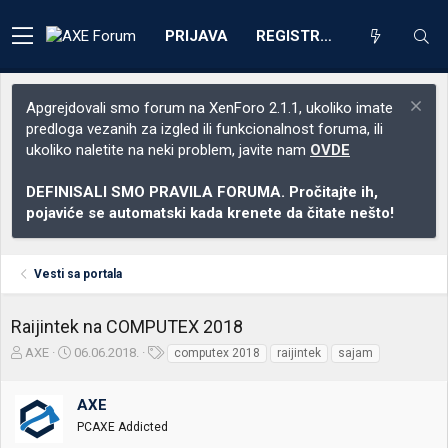
PRIJAVA
REGISTRACIJA
Apgrejdovali smo forum na XenForo 2.1.1, ukoliko imate
predloga vezanih za izgled ili funkcionalnost foruma, ili
ukoliko naletite na neki problem, javite nam
OVDE
DEFINISALI SMO PRAVILA FORUMA. Pročitajte ih,
pojaviće se automatski kada krenete da čitate nešto!
Vesti sa portala
Raijintek na COMPUTEX 2018
Z
D
O
AXE
06.06.2018.
computex 2018
raijintek
sajam
a
a
z
č
t
n
AXE
e
u
a
t
m
k
PCAXE Addicted
n
p
e