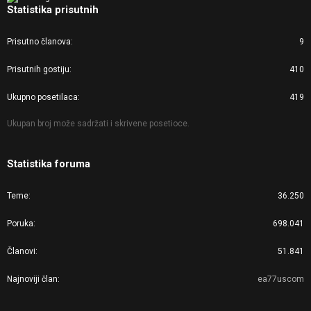
Statistika prisutnih
Prisutno članova
9
Prisutnih gostiju
410
Ukupno posetilaca
419
Ukupan broj može sadržati i skrivene posetioce.
Statistika foruma
Teme
36.250
Poruka
698.041
Članovi
51.841
Najnoviji član
ea77uscom