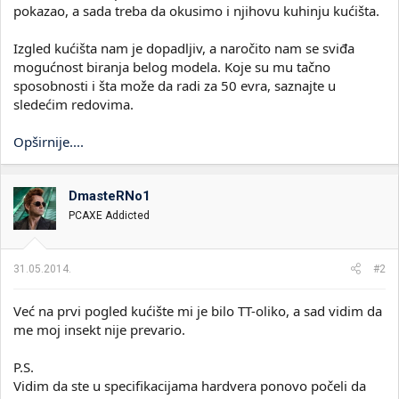
pokazao, a sada treba da okusimo i njihovu kuhinju kućišta.
Izgled kućišta nam je dopadljiv, a naročito nam se sviđa
mogućnost biranja belog modela. Koje su mu tačno
sposobnosti i šta može da radi za 50 evra, saznajte u
sledećim redovima.
Opširnije....
DmasteRNo1
PCAXE Addicted
31.05.2014.
#2
Već na prvi pogled kućište mi je bilo TT-oliko, a sad vidim da
me moj insekt nije prevario.
P.S.
Vidim da ste u specifikacijama hardvera ponovo počeli da