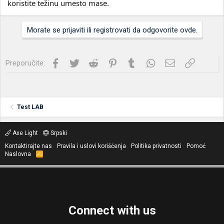
koristite težinu umesto mase.
Morate se prijaviti ili registrovati da odgovorite ovde.
Facebook
Twitter
Reddit
Pinterest
Tumblr
WhatsApp
Imejl
Link
Preporučite:
Test LAB
Axe Light
Srpski
Kontaktirajte nas
Pravila i uslovi korišćenja
Politika privatnosti
Pomoć
Naslovna
R
S
S
Connect with us