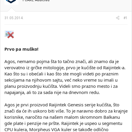
PCAXE Addicted
i
o
k
k
t
r
31.05.2014.
#1
e
e
m
t
e
a
n
j
a
Prvo pa muško!
Agos, nemamo pojma šta to tačno znači, ali znamo da je
verovatno iz grčke mitologije, prvo je kućište od Raijintek-a.
Kao što su i obećali i kao što ste mogli videti po praznim
sekcijama na njihovom sajtu, već neko vreme su imali u
planu proizvodnju kućišta. Videli smo prazno mesto i za
napajanja, ali to za sada nije na dnevnom redu.
Agos je prvi proizvod Raijintek Genesis serije kućišta, što
znači da će ih uskoro biti više. To je naravno dobro za krajnje
korisnike, naročito na našem malom skromnom Balkanu
gde plate i penzije ne pršte. Raijintek je uspeo u segmentu
CPU kulera, Morpheus VGA kuler se takođe odlično