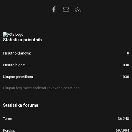
Facebook
Kontaktirajte nas
RSS
Statistika prisutnih
Prisutno članova
0
Prisutnih gostiju
1.030
Ukupno posetilaca
1.030
Ukupan broj može sadržati i skrivene posetioce.
Statistika foruma
Teme
36.248
Poruka
697.904