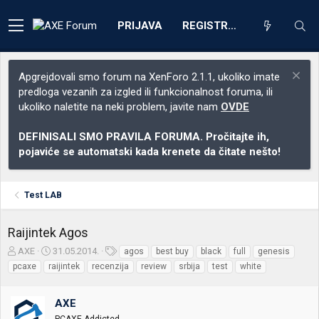
PRIJAVA
REGISTRACIJA
Apgrejdovali smo forum na XenForo 2.1.1, ukoliko imate
predloga vezanih za izgled ili funkcionalnost foruma, ili
ukoliko naletite na neki problem, javite nam
OVDE
DEFINISALI SMO PRAVILA FORUMA. Pročitajte ih,
pojaviće se automatski kada krenete da čitate nešto!
Test LAB
Raijintek Agos
Z
D
O
AXE
31.05.2014.
agos
best buy
black
full
genesis
a
a
z
pcaxe
raijintek
recenzija
review
srbija
test
white
č
t
n
e
u
a
t
m
k
AXE
n
p
e