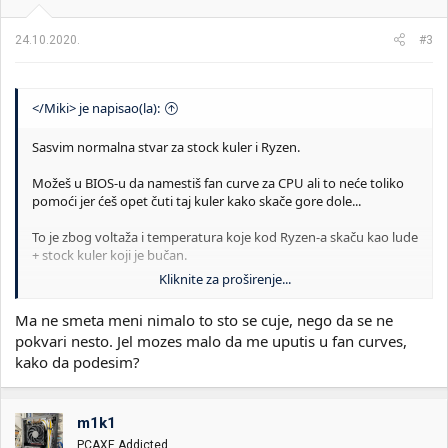
j
a
24.10.2020.
#3
:
</Miki> je napisao(la):
Sasvim normalna stvar za stock kuler i Ryzen.
Možeš u BIOS-u da namestiš fan curve za CPU ali to neće toliko
pomoći jer ćeš opet čuti taj kuler kako skače gore dole...
To je zbog voltaža i temperatura koje kod Ryzen-a skaču kao lude
+ stock kuler koji je bučan.
Kliknite za proširenje...
Rešenje ti je ili da trpiš sa boljim postavkama fan curve u BIOS-u
ili da uzmeš kvalitetniji kuler koji će hladiti dosta bolje i biće dosta
Ma ne smeta meni nimalo to sto se cuje, nego da se ne
tiši.
pokvari nesto. Jel mozes malo da me uputis u fan curves,
kako da podesim?
Preporuka:
Arctic Freezer 34 eSports DUO na KP nov za 40-50€.
m1k1
PCAXE Addicted