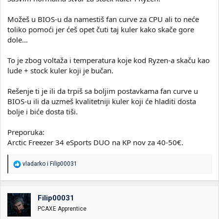
Možeš u BIOS-u da namestiš fan curve za CPU ali to neće
toliko pomoći jer ćeš opet čuti taj kuler kako skače gore
dole...
To je zbog voltaža i temperatura koje kod Ryzen-a skaču kao
lude + stock kuler koji je bučan.
Rešenje ti je ili da trpiš sa boljim postavkama fan curve u
BIOS-u ili da uzmeš kvalitetniji kuler koji će hladiti dosta
bolje i biće dosta tiši.
Preporuka:
Arctic Freezer 34 eSports DUO na KP nov za 40-50€.
R
vladarko
i
Filip00031
e
a
g
o
Filip00031
v
PCAXE Apprentice
a
n