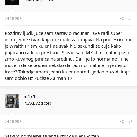
PCAXE Apprentice
i
o
k
k
t
r
24.10.2020.
#1
e
e
m
t
e
a
Pozdrav ljudi. Juce sam sastavio racunar i sve radi super
n
osim jedne stvari koja me malo zabrinjava. Na procesoru mi
j
je Wraith Prism kuler i na svakih 5 sekundi se cuje kako
a
pojacano radi pa prestane. Stavio sam MX-4 termalnu pastu,
zrno kuvanog pirinca na sredinu. Da li je to normalno ili ne,
moze li da se podesi nekako da radi normalnije ili je nesto
trece? Takodje imam jedan kuler napred i jedan pozadi koje
sam dobio uz kuciste Zalman T7.
m1k1
PCAXE Addicted
24.10.2020.
#2
Sasvim normalna stvar za stock kuler i Ryzen.