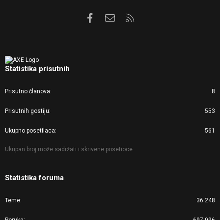
Facebook
Kontaktirajte nas
RSS
Statistika prisutnih
Prisutno članova
8
Prisutnih gostiju
553
Ukupno posetilaca
561
Ukupan broj može sadržati i skrivene posetioce.
Statistika foruma
Teme
36.248