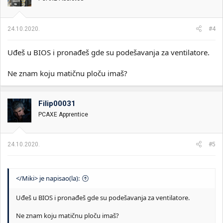
24.10.2020.
#4
Uđeš u BIOS i pronađeš gde su podešavanja za ventilatore.
Ne znam koju matičnu ploču imaš?
Filip00031
PCAXE Apprentice
24.10.2020.
#5
</Miki> je napisao(la):
Uđeš u BIOS i pronađeš gde su podešavanja za ventilatore.
Ne znam koju matičnu ploču imaš?