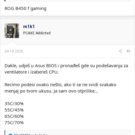
ROG B450 f gaming
m1k1
PCAXE Addicted
24.10.2020.
#6
Dakle, udješ u Asus BIOS i pronađeš gde su podešavanja za
ventilatore i izabereš CPU.
Recimo podesi ovako nešto, ako ti se ne svidi svakako
menjaj po tvom ukusu. Ja sam ovo otprilike...
35C/30%
55C/45%
65C/60%
75C/70%