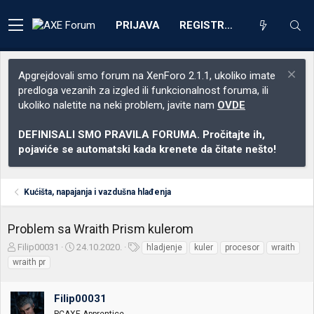
PRIJAVA
REGISTRACIJA
Apgrejdovali smo forum na XenForo 2.1.1, ukoliko imate
predloga vezanih za izgled ili funkcionalnost foruma, ili
ukoliko naletite na neki problem, javite nam
OVDE
DEFINISALI SMO PRAVILA FORUMA. Pročitajte ih,
pojaviće se automatski kada krenete da čitate nešto!
Kućišta, napajanja i vazdušna hlađenja
Problem sa Wraith Prism kulerom
Z
D
O
Filip00031
24.10.2020.
hladjenje
kuler
procesor
wraith
a
a
z
wraith pr
č
t
n
e
u
a
t
m
k
Filip00031
n
p
e