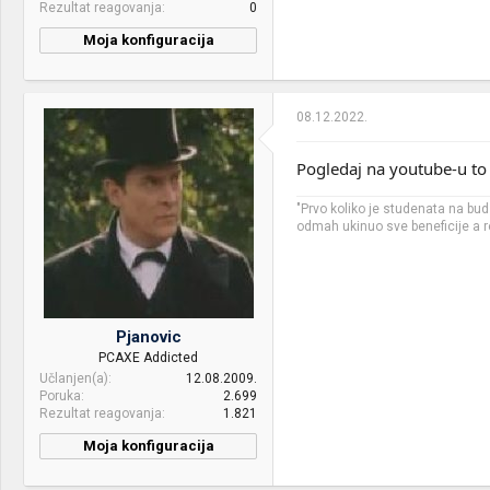
Rezultat reagovanja
0
Moja konfiguracija
08.12.2022.
Pogledaj na youtube-u to
"Prvo koliko je studenata na bu
odmah ukinuo sve beneficije a re
Pjanovic
PCAXE Addicted
Učlanjen(a)
12.08.2009.
Poruka
2.699
Rezultat reagovanja
1.821
Moja konfiguracija
CPU & cooler:
AMD Ryzen 5 5600X w/