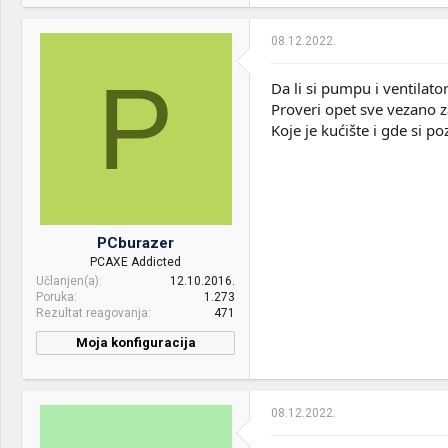
08.12.2022.
P
Da li si pumpu i ventilat
Proveri opet sve vezano z
Koje je kućište i gde si po
PCburazer
PCAXE Addicted
Učlanjen(a)
12.10.2016.
Poruka
1.273
Rezultat reagovanja
471
Moja konfiguracija
CPU & cooler:
AMD Ryzen Pro R7 2700
Motherboard:
Asus TUF GAMING B450M-
08.12.2022.
PLUS II