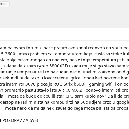
atura
sam na ovom forumu inace pratim axe kanal redovno na youtube
5 3600 i imao problem sa temperaturom koja je isla sa stoke ku
sta bolje nisam mogao da nadjem, posle toga temperatura je bil
lju dana da kupim ryzen 5800X3D i kada mi je stigo stavio sam 
riranje temperature i to na cudan nacin, upalim Warzone on dign
7 sekundi bude tako u loadscreenu igrice i onda kad pokrene ko
tra imam rtx 3070 ploca je ROG Strix b500-F gaming wifi, i on od
 promenio pastu stavio istu ARTIC MX-2 i ponovo imam isti probl
da li moze da bude do cpu ili sta? CPU sam kupio nov? Da li da
 je destop ne radim nista na kompu drzi na 50c udjem brzo u goo
li moze neko da mi da neki savet do cega moze biti sta da probam
I POZDRAV ZA SVE!