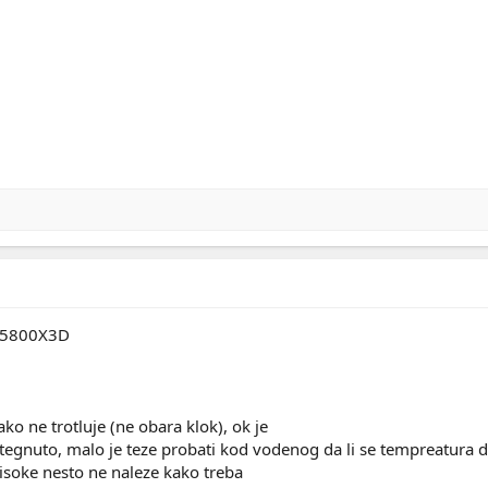
i 5800X3D
ako ne trotluje (ne obara klok), ok je
zategnuto, malo je teze probati kod vodenog da li se tempreatura 
isoke nesto ne naleze kako treba