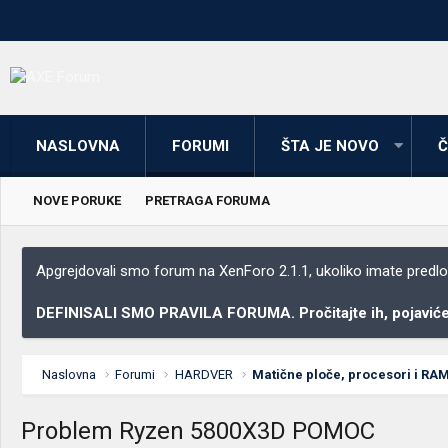
NASLOVNA
FORUMI
ŠTA JE NOVO
Č
NOVE PORUKE
PRETRAGA FORUMA
Apgrejdovali smo forum na XenForo 2.1.1, ukoliko imate predloga
DEFINISALI SMO PRAVILA FORUMA. Pročitajte ih, pojaviće 
Naslovna
Forumi
HARDVER
Matične ploče, procesori i RA
Problem Ryzen 5800X3D POMOC