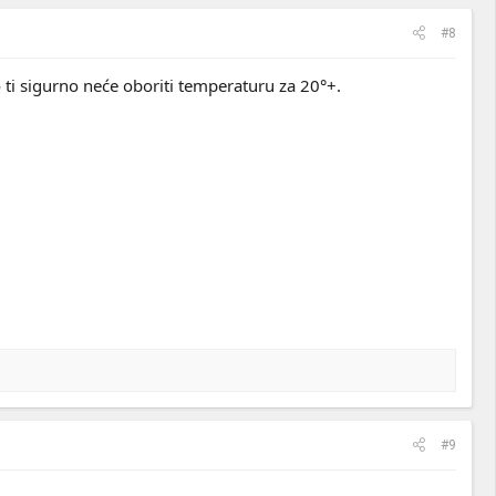
#8
o ti sigurno neće oboriti temperaturu za 20°+.
#9