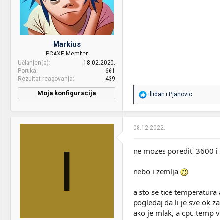
Markius
PCAXE Member
Učlanjen(a)
18.02.2020.
Poruka
661
Rezultat reagovanja
439
Moja konfiguracija
R
illidan
i
Pjanovic
e
CPU & cooler:
AMD Ryzen 5 1600 @3.9
a
LC-CC-120-ARGB PRO
g
o
08.12.2022.
Motherboard:
Gigabyte b450 Aorus M
v
a
I
RAM:
2x8gb Kingston Hyperx
n
ne mozes porediti 3600 
Fury 3000mhz RGB
j
a
nebo i zemlja
VGA & cooler:
Zotac AMP! 1060 6gb
:
HDD:
Patriot Burst 240gb +
a sto se tice temperatura 
wd500+320+1TB
pogledaj da li je sve ok 
ako je mlak, a cpu temp v
Case:
MS Dark Shadow(2 jetflo