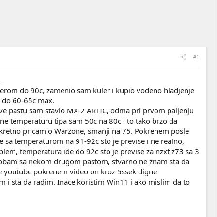
#1
.
lerom do 90c, zamenio sam kuler i kupio vodeno hladjenje
a do 60-65c max.
sve pastu sam stavio MX-2 ARTIC, odma pri prvom paljenju
e temperaturu tipa sam 50c na 80c i to tako brzo da
nkretno pricam o Warzone, smanji na 75. Pokrenem posle
e sa temperaturom na 91-92c sto je previse i ne realno,
em, temperatura ide do 92c sto je previse za nzxt z73 sa 3
 probam sa nekom drugom pastom, stvarno ne znam sta da
gle youtube pokrenem video on kroz 5ssek digne
 i sta da radim. Inace koristim Win11 i ako mislim da to