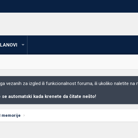
LANOVI
 vezanih za izgled ili funkcionalnost foruma, ili ukoliko naletite na
se automatski kada krenete da čitate nešto!
M memorije