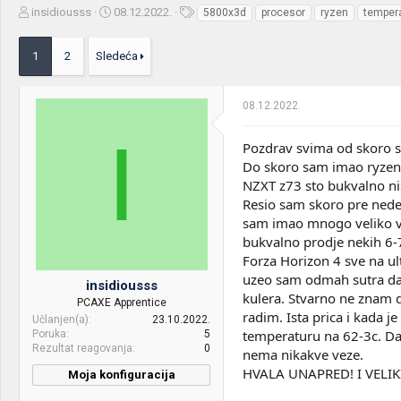
Z
D
O
insidiousss
08.12.2022.
5800x3d
procesor
ryzen
temper
a
a
z
č
t
n
1
2
Sledeća
e
u
a
t
m
k
n
p
e
08.12.2022.
i
o
k
k
I
t
r
Pozdrav svima od skoro 
e
e
Do skoro sam imao ryzen 
m
t
NZXT z73 sto bukvalno ni
e
a
Resio sam skoro pre nede
n
j
sam imao mnogo veliko va
a
bukvalno prodje nekih 6-
Forza Horizon 4 sve na ul
uzeo sam odmah sutra dan
insidiousss
kulera. Stvarno ne znam 
PCAXE Apprentice
radim. Ista prica i kada
Učlanjen(a)
23.10.2022.
temperaturu na 62-3c. Da 
Poruka
5
Rezultat reagovanja
0
nema nikakve veze.
HVALA UNAPRED! I VELIK
Moja konfiguracija