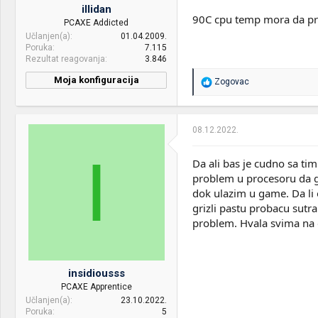
rakete)
illidan
90C cpu temp mora da pre
PCAXE Addicted
PSU:
FSP Fortron HYPER-S 500W
Učlanjen(a)
01.04.2009.
Poruka
7.115
Mice &
A4 Bloody V8M
Rezultat reagovanja
3.846
keyboard:
Moja konfiguracija
R
Zogovac
Internet:
ADSL
e
a
OS & Browser:
Win10 64bit
g
o
08.12.2022.
v
a
I
n
Da ali bas je cudno sa ti
j
problem u procesoru da ga
a
dok ulazim u game. Da li
:
grizli pastu probacu sutr
problem. Hvala svima na
insidiousss
PCAXE Apprentice
Učlanjen(a)
23.10.2022.
Poruka
5