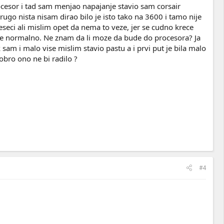
ocesor i tad sam menjao napajanje stavio sam corsair
rugo nista nisam dirao bilo je isto tako na 3600 i tamo nije
eci ali mislim opet da nema to veze, jer se cudno krece
ije normalno. Ne znam da li moze da bude do procesora? Ja
am i malo vise mislim stavio pastu a i prvi put je bila malo
obro ono ne bi radilo ?
#4