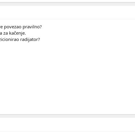
ore povezao pravilno?
a za kačenje.
zicionirao radijator?