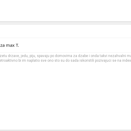
 za max T.
dzetu drzave, jedu, piju, spavaju po domovima za dzabe i onda takvi nezahvalni ma
troaktivno bi im naplatio sve ono sto su do sada iskoristili pozivajuci se na inde