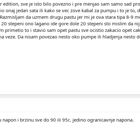
er edition, sve je isto bilo povezno i pre menjao sam samo sad pr
 onaj jedan sata ili kako se vec zove kabal za pumpu i to je to, d
azmisljam da uzmem drugu pastu jer mi je ova stara tipa 8-9 mes
 20 stepeni ono lagano ide gore dole 20 stepeni sto mislim da n
primetio to i stavio sam opet pastu sve ocistio zakacio opet cak s
ma veze. Da nisam povezao nesto oko pumpe ili hladjenja nesto d
u napon i brzinu sve do 90 ili 95c. jedino ogranicavnje napona.