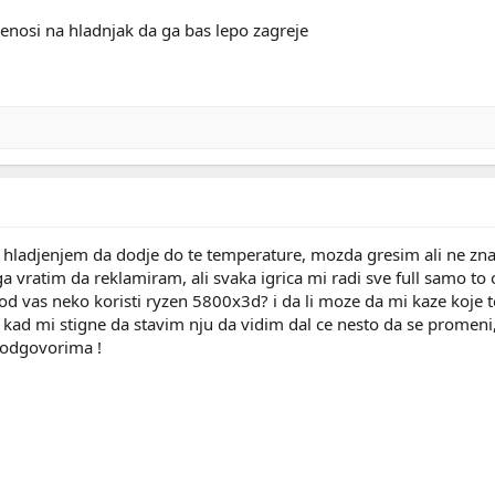
nosi na hladnjak da ga bas lepo zagreje
m hladjenjem da dodje do te temperature, mozda gresim ali ne zn
 vratim da reklamiram, ali svaka igrica mi radi sve full samo to
 od vas neko koristi ryzen 5800x3d? i da li moze da mi kaze koj
a kad mi stigne da stavim nju da vidim dal ce nesto da se prome
 odgovorima !