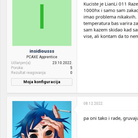
I
RAM:
16 GB Kingston HyperX
Kuciste je LianLi 011 Raz
Fury
1000hx i samo sam zakacio
imao problema nikakvih. R
VGA & cooler:
XFX RX580 8gb
temperatura bas varira za
Display:
Dell u2412m
sam kazem skidao kad sam 
vise, ali kontam da to ne
HDD:
SSD Kingston 240gb x2 ,
WD Green 1TB, WD Purple
2TB
insidiousss
PCAXE Apprentice
Sound:
Technics SH-EH600
Učlanjen(a)
23.10.2022.
Poruka
5
Case:
Zeus Y03B
Rezultat reagovanja
0
PSU:
Be quiet 530w 80PLUS
Moja konfiguracija
BRONZE
OS & Browser:
Win10, Opera
08.12.2022.
pa oni tako i rade, gruvaj