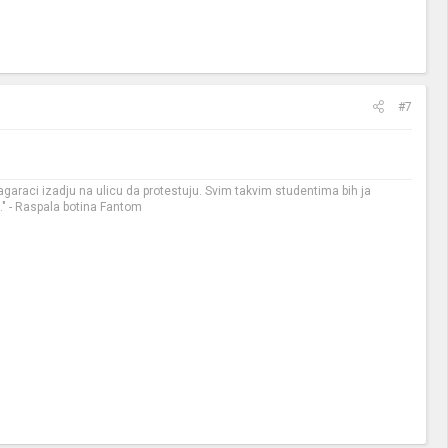
#7
garaci izadju na ulicu da protestuju. Svim takvim studentima bih ja
x." - Raspala botina Fantom