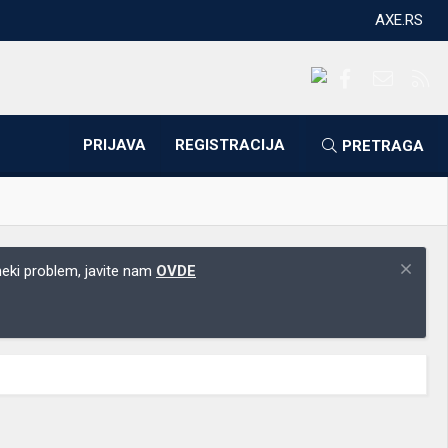
AXE.RS
Facebook
Kontakti
RS
PRIJAVA
REGISTRACIJA
PRETRAGA
 neki problem, javite nam
OVDE