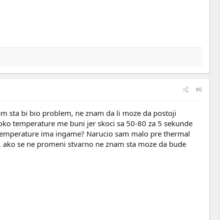
#6
am sta bi bio problem, ne znam da li moze da postoji
 oko temperature me buni jer skoci sa 50-80 za 5 sekunde
e temperature ima ingame? Narucio sam malo pre thermal
ni, ako se ne promeni stvarno ne znam sta moze da bude