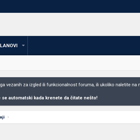
LANOVI
 vezanih za izgled ili funkcionalnost foruma, ili ukoliko naletite na
se automatski kada krenete da čitate nešto!
aji