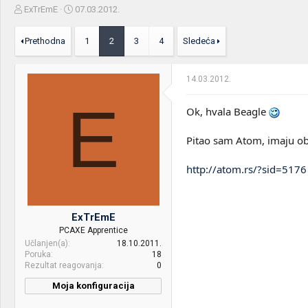
Z
D
ExTrEmE
07.03.2012.
a
a
č
t
Prethodna
1
2
3
4
Sledeća
e
u
t
m
n
p
14.03.2012.
i
o
k
k
E
t
r
Ok, hvala Beagle
e
e
m
t
Pitao sam Atom, imaju oba
e
a
n
http://atom.rs/?sid=5176
j
a
ExTrEmE
PCAXE Apprentice
Učlanjen(a)
18.10.2011.
Poruka
18
Rezultat reagovanja
0
Moja konfiguracija
CPU & cooler:
Intel Core i7 920 & Noctua