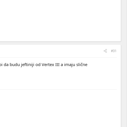
#31
da budu jeftiniji od Vertex III a imaju slične