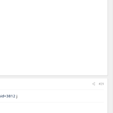
#29
?sid=3812
j