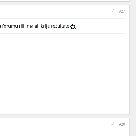
#27
orumu (ili ima ali krije rezultate
)
#28