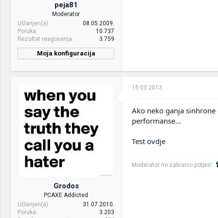
/ heatsink cooler
peja81
Moderator
Display:
AUO HD+ 17.3" 1600x900
Učlanjen(a)
08.05.2009.
LED
Poruka
10.737
Rezultat reagovanja
3.759
HDD:
Seagate Momentus SATA2
500GB ST9500325AS
Moja konfiguracija
Sound:
Realtek HD Audio / Dolby
Home Theater 2.0
15.03.2012.
Case:
Aspire V3-771G
Ako neko ganja sinhrone ć
PSU:
Acer 6-cell 48Wh
performanse...
Optical drives:
Pioneer DVD-RW
Test ovdje
Mice &
Gigabyte GM-M6800
keyboard:
Moderator mi zabranio potpis!
Internet:
Telemark 2048 KB / 256 KB
Grodos
OS & Browser:
Windows 7 Ultimate x64
PCAXE Addicted
SP1 & Opera Next v15.0
Učlanjen(a)
31.07.2010.
Other:
Bluetooth 4.0
Poruka
3.203