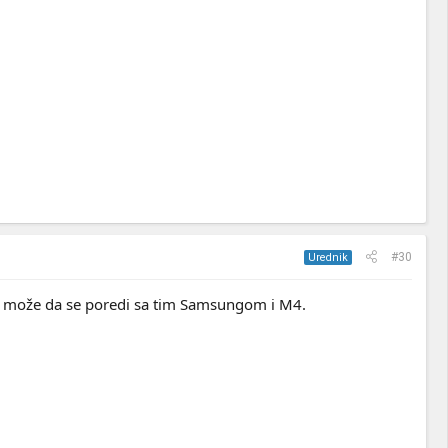
#30
Urednik
a i može da se poredi sa tim Samsungom i M4.