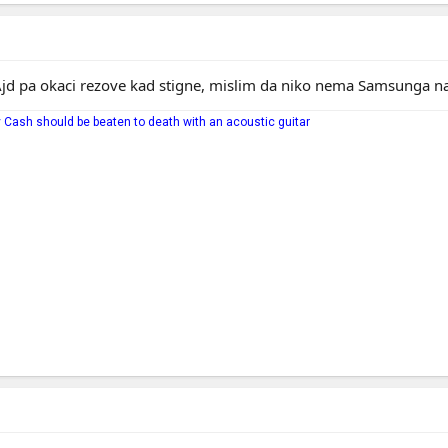
 Ajd pa okaci rezove kad stigne, mislim da niko nema Samsunga na f
 Cash should be beaten to death with an acoustic guitar