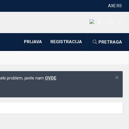
AXE.RS
Facebook
Kontakti
RS
PRIJAVA
REGISTRACIJA
PRETRAGA
 neki problem, javite nam
OVDE