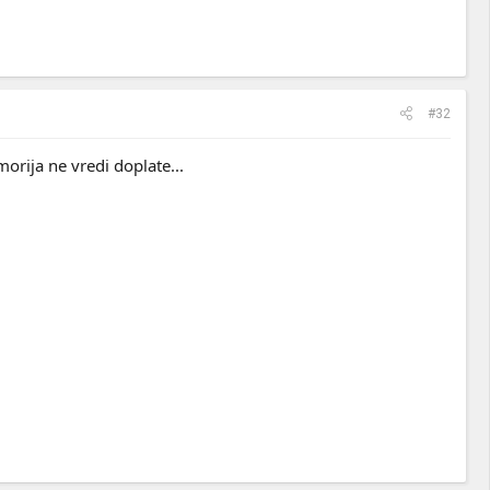
#32
orija ne vredi doplate...