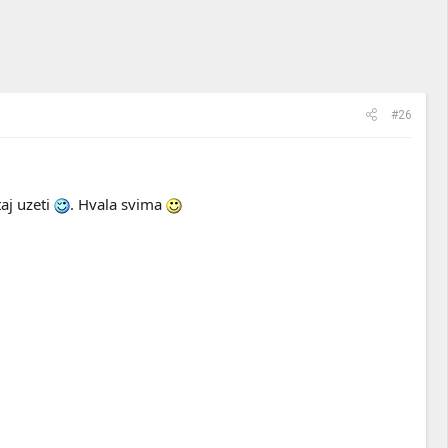
#26
aj uzeti
. Hvala svima