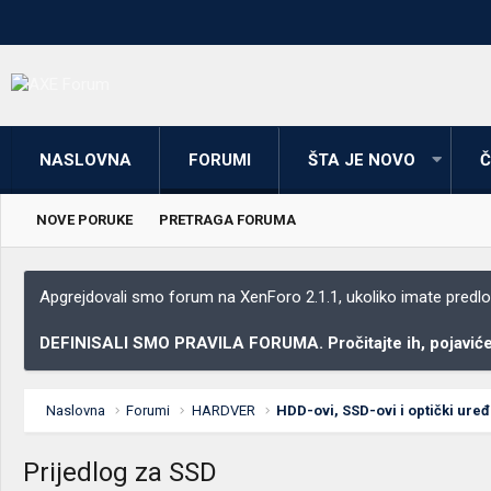
NASLOVNA
FORUMI
ŠTA JE NOVO
Č
NOVE PORUKE
PRETRAGA FORUMA
Apgrejdovali smo forum na XenForo 2.1.1, ukoliko imate predloga
DEFINISALI SMO PRAVILA FORUMA. Pročitajte ih, pojaviće 
Naslovna
Forumi
HARDVER
HDD-ovi, SSD-ovi i optički uređ
Prijedlog za SSD