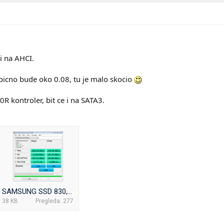
i na AHCI.
bicno bude oko 0.08, tu je malo skocio
0R kontroler, bit ce i na SATA3.
SAMSUNG SSD 830, FW CXM03B1Q.png
38 KB
Pregleda: 277