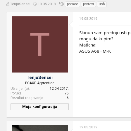
Z
D
O
TenjuSensei
19.05.2019.
pomoc
portovi
usb
a
a
z
č
t
n
19.05.2019.
e
u
a
t
m
k
T
n
p
e
Skinuo sam prednji usb por
i
o
mogu da kupim?
k
k
Maticna:
t
r
ASUS A68HM-K
e
e
m
t
e
a
n
j
TenjuSensei
a
PCAXE Apprentice
Učlanjen(a)
12.04.2017.
Poruka
75
Rezultat reagovanja
6
Moja konfiguracija
19.05.2019.