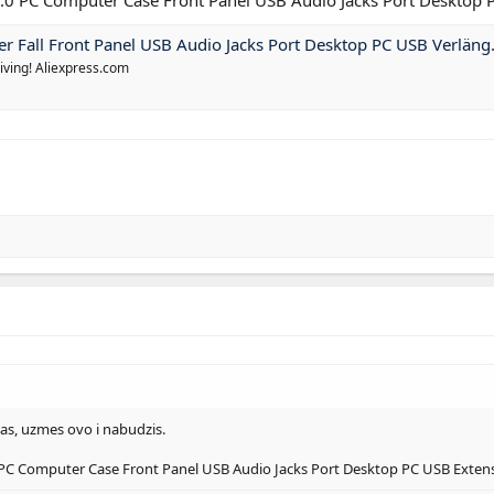
anel USB Audio Jacks Port Desktop PC USB Verlängerung Draht für Mikrofon Kopfhörer kabel - AliExpress 7
iving! Aliexpress.com
kas, uzmes ovo i nabudzis.
 PC Computer Case Front Panel USB Audio Jacks Port Desktop PC USB Exten