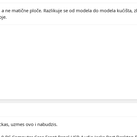
a, a ne matične ploče. Razlikuje se od modela do modela kućišta, 
oje.
ckas, uzmes ovo i nabudzis.
.0 PC Computer Case Front Panel USB Audio Jacks Port Desktop 