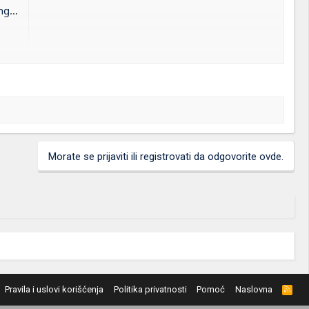
ss 7
Morate se prijaviti ili registrovati da odgovorite ovde.
Pravila i uslovi korišćenja
Politika privatnosti
Pomoć
Naslovna
R
S
S