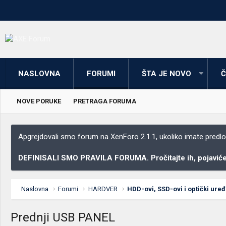
NASLOVNA
FORUMI
ŠTA JE NOVO
Č
NOVE PORUKE
PRETRAGA FORUMA
Apgrejdovali smo forum na XenForo 2.1.1, ukoliko imate predloga
DEFINISALI SMO PRAVILA FORUMA. Pročitajte ih, pojaviće 
Naslovna
Forumi
HARDVER
HDD-ovi, SSD-ovi i optički uređ
Prednji USB PANEL