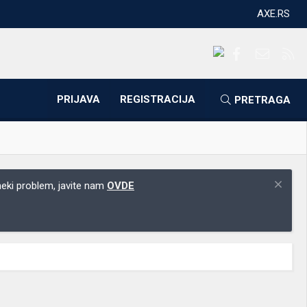
AXE.RS
Facebook
Kontakti
RS
PRIJAVA
REGISTRACIJA
PRETRAGA
 neki problem, javite nam
OVDE