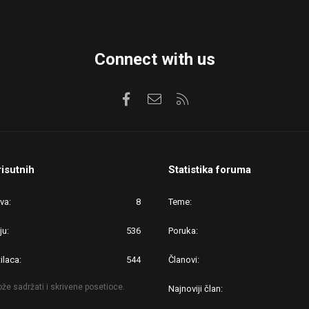
Connect with us
Facebook
Kontaktirajte nas
RSS
risutnih
Statistika foruma
ova
8
Teme
ju
536
Poruka
ilaca
544
Članovi
že sadržati i skrivene posetioce.
Najnoviji član