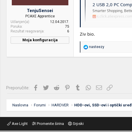
2 USB 2,0 PC Computer Fall Fro
TenjuSensei
Smarter Shopping, Bette
s.click.aliexpress.co
PCAXE Apprentice
Učlanjen(a)
12.04.2017.
Poruka
75
Rezultat reagovanja
6
Ziv bio.
Moja konfiguracija
R
nasteezy
e
a
g
o
v
a
n
j
Facebook
Twitter
Reddit
Pinterest
Tumblr
WhatsApp
Imejl
Link
Preporučite:
a
:
Naslovna
Forumi
HARDVER
HDD-ovi, SSD-ovi i optički uređ
Axe Light
Promenite širina
Srpski