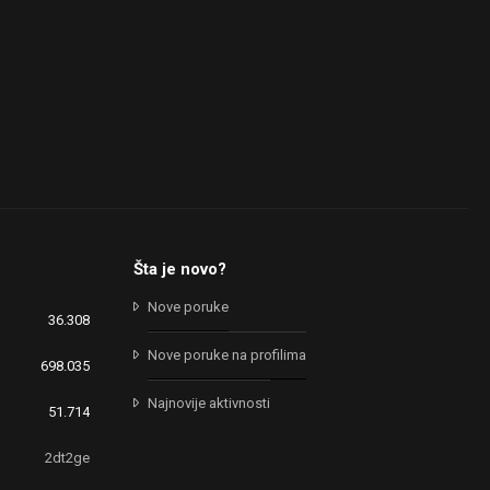
Šta je novo?
Nove poruke
36.308
Nove poruke na profilima
698.035
Najnovije aktivnosti
51.714
2dt2ge