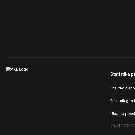
Statistika p
Prisutno član
Prisutnih gosti
Ukupno poset
Ukupan broj mo