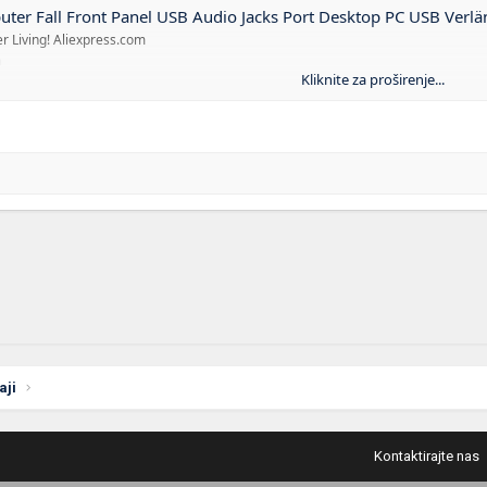
nt Panel USB Audio Jacks Port Desktop PC USB Verlängerung Draht für Mikrofon Kopfhörer kabel - AliExpre
r Living! Aliexpress.com
m
Kliknite za proširenje...
aji
Kontaktirajte nas