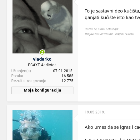
To je sastavni deo kućišt
ganjati kućište isto kao tv
"ostavi se, sinko. četovanja"
Mrnjavčević Jevrosima , krajem 14.veka
vladarko
PCAXE Addicted
Učlanjen(a)
07.01.2018.
Poruka
16.588
Rezultat reagovanja
12.775
Moja konfiguracija
PC / Laptop
Ago Ao 192 Kurier
Name:
19.05.2019.
CPU & cooler:
Intel i9-10900 & be quiet!
Pure Rock 2 Black
Ako umes da se igras i ca
Motherboard:
Asus Z490 Tuf Gaming Plus
€ 1,37 16%OFF | 2 USB 2