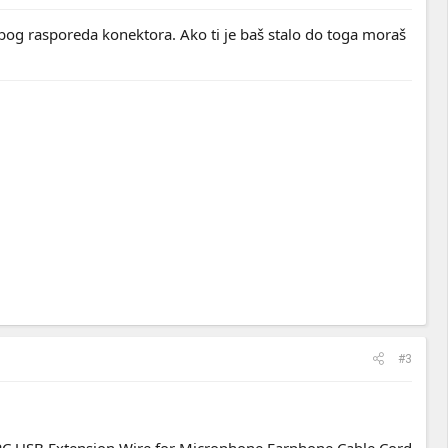
zbog rasporeda konektora. Ako ti je baš stalo do toga moraš
#3
PC USB Extension Wire for Microphone Earphone Cable Cord