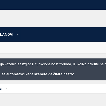
LANOVI
 vezanih za izgled ili funkcionalnost foruma, ili ukoliko naletite na
se automatski kada krenete da čitate nešto!
aji