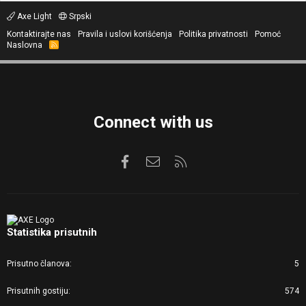
Axe Light
Srpski
Kontaktirajte nas
Pravila i uslovi korišćenja
Politika privatnosti
Pomoć
Naslovna
R
S
S
Connect with us
Facebook
Kontaktirajte nas
RSS
Statistika prisutnih
Prisutno članova
5
Prisutnih gostiju
574