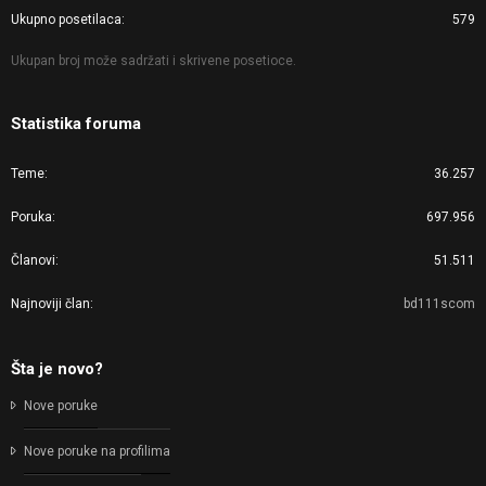
Ukupno posetilaca
579
Ukupan broj može sadržati i skrivene posetioce.
Statistika foruma
Teme
36.257
Poruka
697.956
Članovi
51.511
Najnoviji član
bd111scom
Šta je novo?
Nove poruke
Nove poruke na profilima