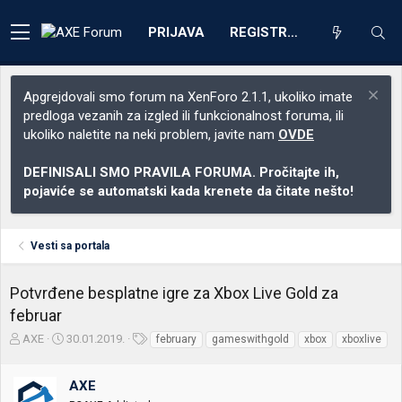
PRIJAVA
REGISTRACIJA
Apgrejdovali smo forum na XenForo 2.1.1, ukoliko imate
predloga vezanih za izgled ili funkcionalnost foruma, ili
ukoliko naletite na neki problem, javite nam
OVDE
DEFINISALI SMO PRAVILA FORUMA. Pročitajte ih,
pojaviće se automatski kada krenete da čitate nešto!
Vesti sa portala
Potvrđene besplatne igre za Xbox Live Gold za
februar
Z
D
O
AXE
30.01.2019.
february
gameswithgold
xbox
xboxlive
a
a
z
č
t
n
AXE
e
u
a