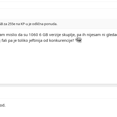
B za 255e na KP-u je odlična ponuda.
sam mislio da su 1060 6 GB verzije skuplje, pa ih nijesam ni gleda
 fali pa je toliko jeftinija od konkurencije?
od.