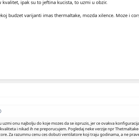
valitet, ipak su to jeftina kucista, to uzmi u obzir.
koj budzet varijanti imas thermaltake, mozda xilence. Moze i corsai
zmi onu najbolju do koje mozes da se ispruzis, jer ce ovakva konfiguracija 
valiteta i nikad ih ne preporucujem. Pogledaj neke verzije npr Thetmaltake-a
ore. Za razumnu cenu ces dobuti ventilatore koji traju godinama, a ne prave n