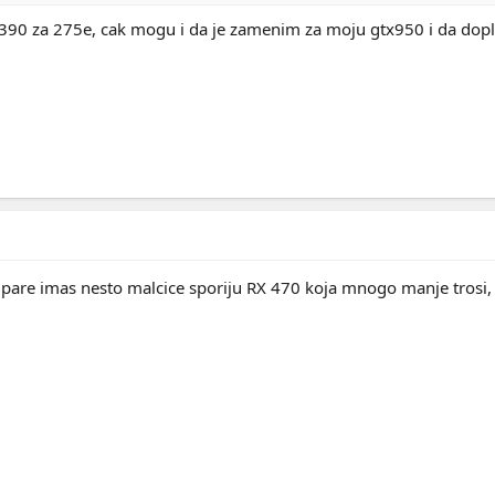
 390 za 275e, cak mogu i da je zamenim za moju gtx950 i da dopl
pare imas nesto malcice sporiju RX 470 koja mnogo manje trosi, 