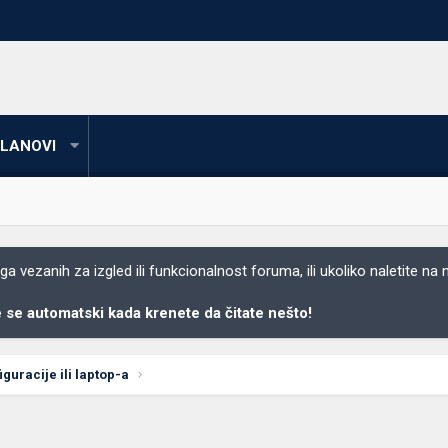
LANOVI
 vezanih za izgled ili funkcionalnost foruma, ili ukoliko naletite na
se automatski kada krenete da čitate nešto!
uracije ili laptop-a