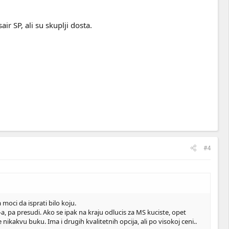
r SP, ali su skuplji dosta.
#4
moci da isprati bilo koju.
, pa presudi. Ako se ipak na kraju odlucis za MS kuciste, opet
ikakvu buku. Ima i drugih kvalitetnih opcija, ali po visokoj ceni..