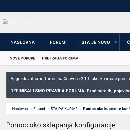
NASLOVNA
FORUMI
ŠTA JE NOVO
Č
NOVE PORUKE
PRETRAGA FORUMA
Apgrejdovali smo forum na XenForo 2.1.1, ukoliko imate predloga
DEFINISALI SMO PRAVILA FORUMA. Pročitajte ih, pojaviće 
Naslovna
Forumi
ŠTA DA KUPIM?
Pomoć oko kupovine konfig
Pomoc oko sklapanja konfiguracije