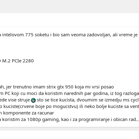
 intelovom 775 soketu i bio sam veoma zadovoljan, ali vreme je 
 M.2 PCIe 2280
h, jer trenutno imam strix gtx 950 koja mi vrsi posao
m PC koji cu moci da koristim narednih par godina, iz tog razloga
ede vise struje
sto se tice kucista, dvoumim se izmedju ms cyc
 kuciste(crvene boje po mogucstvu) ili neko bolje kuciste sa ventil
am komponente za racunar
 koristim za 1080p gaming, kao i za programiranje i obican rad..