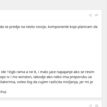
#1
da se predje na nesto novije, komponente koje planiram da
 ide 16gb rama a ne 8, i malo jace napajanje ako se resim
lops iv i ms winston, takodje ako neko ima preporuku za
atorima, voleo big da cujem razlicita misljenja, jer mi je
.Poz
#2