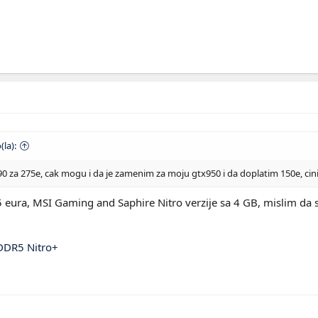
(la):
90 za 275e, cak mogu i da je zamenim za moju gtx950 i da doplatim 150e, ci
ura, MSI Gaming and Saphire Nitro verzije sa 4 GB, mislim da su t
DDR5 Nitro+