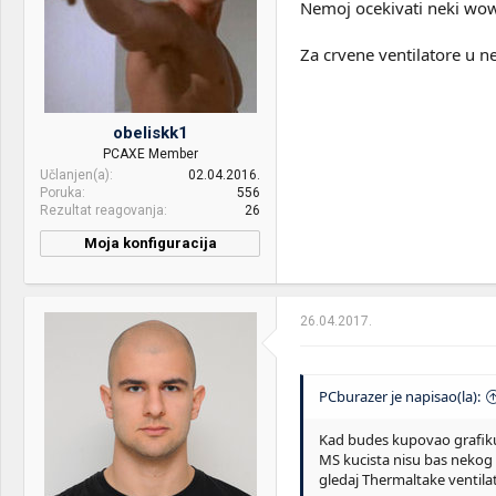
Nemoj ocekivati neki wow k
VGA & cooler:
XFX RX580 8gb
Display:
Dell u2412m
Za crvene ventilatore u ne
HDD:
SSD Kingston 240gb x2 ,
WD Green 1TB, WD Purple
2TB
obeliskk1
PCAXE Member
Sound:
Technics SH-EH600
Učlanjen(a)
02.04.2016.
Poruka
556
Case:
Zeus Y03B
Rezultat reagovanja
26
PSU:
Be quiet 530w 80PLUS
Moja konfiguracija
BRONZE
CPU & cooler:
AMD Ryzen 7 1700
OS & Browser:
Win10, Opera
Motherboard:
ASRock X370 Taichi
26.04.2017.
RAM:
32 GB Corsair Vengeance
LED DDR4 @ 2666MHz
PCburazer je napisao(la):
VGA & cooler:
2 x ASUS STRIX RX 470 4GB
Kad budes kupovao grafiku u
Display:
Samsung 2333HD
MS kucista nisu bas nekog k
HDD:
Samsung EVO SSD 250GB |
gledaj Thermaltake ventilat