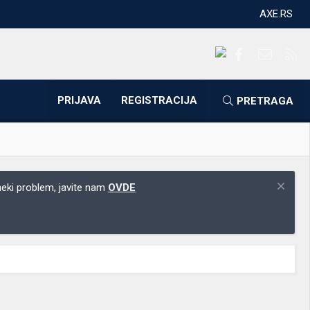
AXE.RS
Facebook
Kontakti
RS
PRIJAVA
REGISTRACIJA
PRETRAGA
 neki problem, javite nam
OVDE