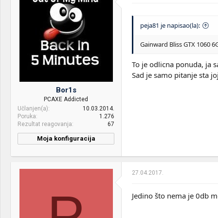
Optical drives:
Asus neki
Mice &
CM Storm Quickfire
peja81 je napisao(la):
keyboard:
Ultimate / Logitech G400s
Gainward Bliss GTX 1060 6G
Internet:
Optika 30 Mbit/s
To je odlicna ponuda, ja 
OS & Browser:
Win 8.1 Pro / Chrome
Sad je samo pitanje sta joj
Bor1s
PCAXE Addicted
Učlanjen(a)
10.03.2014.
Poruka
1.276
Rezultat reagovanja
67
Moja konfiguracija
CPU & cooler:
i7 4770K / NZXT Kraken X62
Motherboard:
ASUS Maximus VII Ranger
27.04.2017.
RAM:
16GB (2x8GB) 2400MHz
P
HyperX Beast
Jedino što nema je 0db m
VGA & cooler:
Gigabyte GTX 1070 G1
Gaming