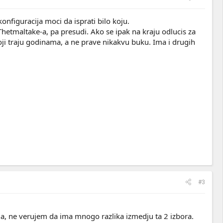
nfiguracija moci da isprati bilo koju.
Thetmaltake-a, pa presudi. Ako se ipak na kraju odlucis za
oji traju godinama, a ne prave nikakvu buku. Ima i drugih
#3
svidja, ne verujem da ima mnogo razlika izmedju ta 2 izbora.