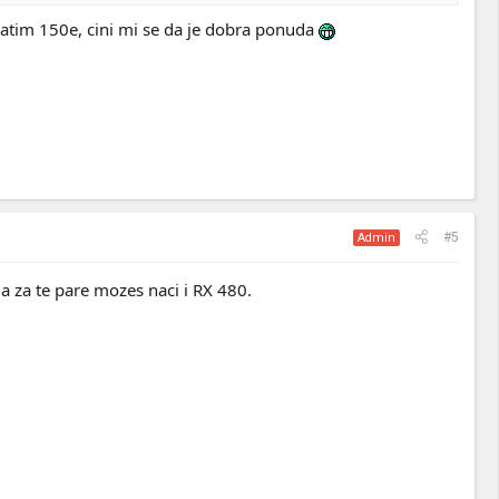
atim 150e, cini mi se da je dobra ponuda
#5
Admin
a za te pare mozes naci i RX 480.