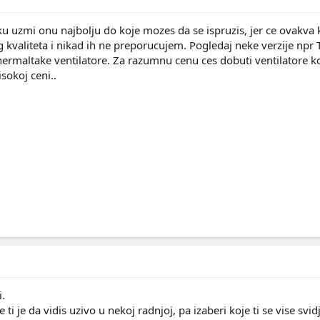
 uzmi onu najbolju do koje mozes da se ispruzis, jer ce ovakva ko
 kvaliteta i nikad ih ne preporucujem. Pogledaj neke verzije npr 
hermaltake ventilatore. Za razumnu cenu ces dobuti ventilatore k
isokoj ceni..
.
je ti je da vidis uzivo u nekoj radnjoj, pa izaberi koje ti se vise 