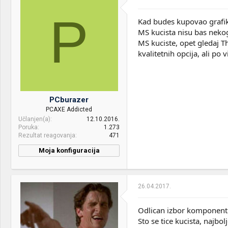
RAM:
16gb ddr4 3000MHz
RipJaws
P
Kad budes kupovao grafiku
VGA & cooler:
2xRX580 NITRO+ 8gb
MS kucista nisu bas nekog
MS kuciste, opet gledaj T
Display:
2xAsus VX239
kvalitetnih opcija, ali po v
HDD:
Samsung 960EVO 250GB
Case:
MS Black Widow
PCburazer
PSU:
EVGA 600W
PCAXE Addicted
Mice &
Cooler Master Masterkeys
Učlanjen(a)
12.10.2016.
keyboard:
L
Poruka
1.273
Rezultat reagovanja
471
Moja konfiguracija
CPU & cooler:
AMD Ryzen Pro R7 2700
Motherboard:
Asus TUF GAMING B450M-
26.04.2017.
PLUS II
RAM:
16 GB Kingston HyperX
Odlican izbor komponenti
Fury
Sto se tice kucista, najbol