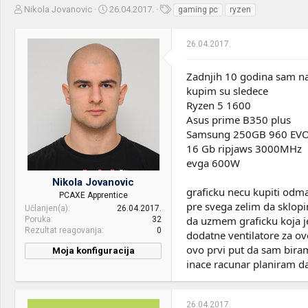
Z
D
O
Nikola Jovanovic
26.04.2017.
gaming pc
ryzen
a
a
z
č
t
n
26.04.2017.
e
u
a
t
m
k
n
p
e
Zadnjih 10 godina sam na
i
o
kupim su sledece
k
k
Ryzen 5 1600
t
r
Asus prime B350 plus
e
e
m
t
Samsung 250GB 960 EVO
e
a
16 Gb ripjaws 3000MHz
n
evga 600W
j
Nikola Jovanovic
a
graficku necu kupiti odma
PCAXE Apprentice
pre svega zelim da sklopi
Učlanjen(a)
26.04.2017.
da uzmem graficku koja j
Poruka
32
Rezultat reagovanja
0
dodatne ventilatore za ovo
ovo prvi put da sam bir
Moja konfiguracija
inace racunar planiram da
CPU & cooler:
Ryzen 5 1600
Motherboard:
Asus Prime B350
26.04.2017.