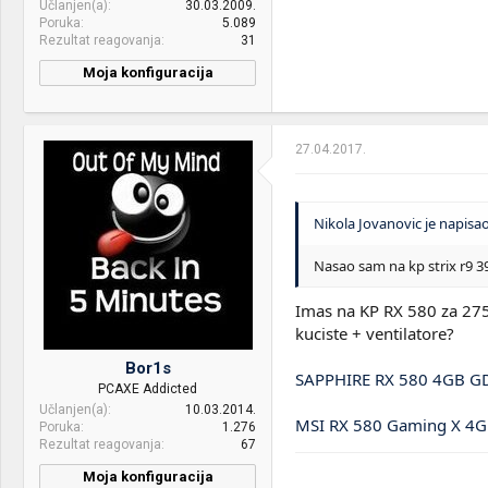
Učlanjen(a)
30.03.2009.
Mice &
Cooler Master Masterkeys
Poruka
5.089
keyboard:
L
Rezultat reagovanja
31
Moja konfiguracija
PC / Laptop
HP Pavilion - 14-ce0008nm
Name:
27.04.2017.
CPU & cooler:
Intel Core i7 5820K feat NiC
L32
Motherboard:
ASRock X99 WS
Nikola Jovanovic je napisao
RAM:
4x8GB DDR4 2666MHz
Nasao sam na kp strix r9 3
Kingston HyperX Fury
VGA & cooler:
Sapphire Pulse 580 4GB
Imas na KP RX 580 za 275 e
kuciste + ventilatore?
Display:
Dell 2312HM i AOC
G2460PF
Bor1s
SAPPHIRE RX 580 4GB G
PCAXE Addicted
HDD:
Seagate 3TB, WD Red 3TB,
Učlanjen(a)
10.03.2014.
Samsung F3 1TB, Samsung
MSI RX 580 Gaming X 4G
Poruka
1.276
850 EVO 500GB, HP EX900
Rezultat reagovanja
67
512GB, Intel M.2 SSD 6000p
Moja konfiguracija