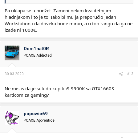
Pa uklapa se u budžet. Zameni nekim kvalitetnijim
hladnjakom i to je to. Iako bi mu ja preporučio jedan
Workstation i da doveka bude miran, a u top rangu da ga ne
izađe ni 1000€.
Dom1nat0R
PCAXE Addicted
30.03.2020.
#13
Ne mislis da je suludo kupiti i9 9900K sa GTX1660S
karticom za gaming?
popowic69
PCAXE Apprentice