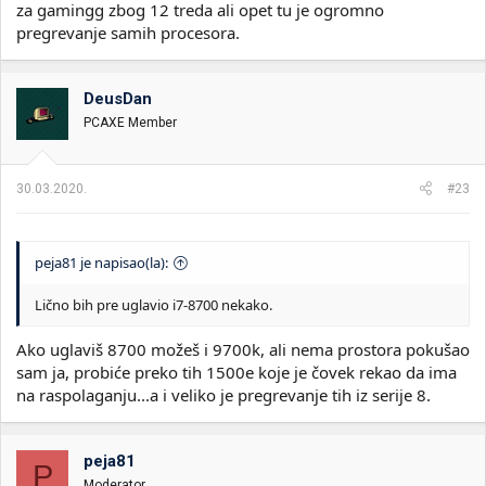
za gamingg zbog 12 treda ali opet tu je ogromno
pregrevanje samih procesora.
DeusDan
PCAXE Member
30.03.2020.
#23
peja81 je napisao(la):
Lično bih pre uglavio i7-8700 nekako.
Ako uglaviš 8700 možeš i 9700k, ali nema prostora pokušao
sam ja, probiće preko tih 1500e koje je čovek rekao da ima
na raspolaganju...a i veliko je pregrevanje tih iz serije 8.
peja81
P
Moderator