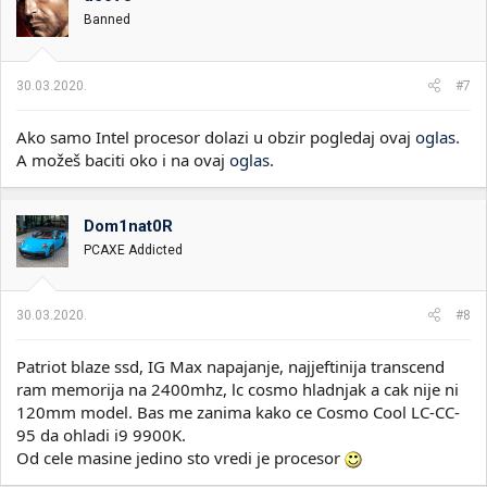
Banned
30.03.2020.
#7
Ako samo Intel procesor dolazi u obzir pogledaj ovaj
oglas
.
A možeš baciti oko i na ovaj
oglas
.
Dom1nat0R
PCAXE Addicted
30.03.2020.
#8
Patriot blaze ssd, IG Max napajanje, najjeftinija transcend
ram memorija na 2400mhz, lc cosmo hladnjak a cak nije ni
120mm model. Bas me zanima kako ce Cosmo Cool LC-CC-
95 da ohladi i9 9900K.
Od cele masine jedino sto vredi je procesor