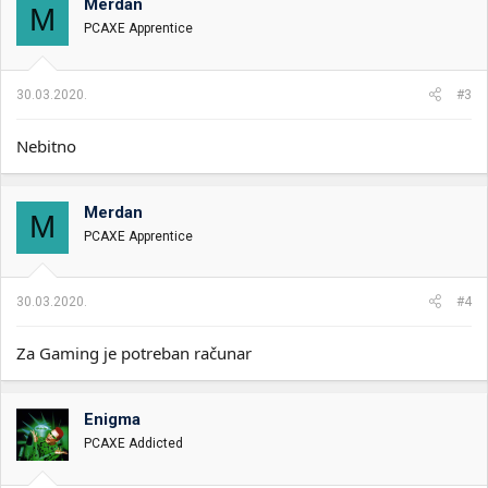
Merdan
M
PCAXE Apprentice
30.03.2020.
#3
Nebitno
Merdan
M
PCAXE Apprentice
30.03.2020.
#4
Za Gaming je potreban računar
Enigma
PCAXE Addicted