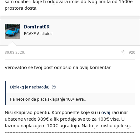
sam odaberi koje ti odgovara imaš do tvog limita od 1500e
prostora dosta.
Dom1nat0R
PCAXE Addicted
30.03.2020.
#20
Verovatno se tvoj post odnosio na ovaj komentar
Djolekg je napisao(la):
Pa nece on da plaća sklapanje 100+ evra..
Nisi skapirao poentu. Komponente koje su u
ovaj
racunar
ubacene vrede 989€ a lik prodaje sve to za 100€ vise. U
fazonu naplacujem 100€ ugradnju. Na to je mislio djolekg.
-----------------------------------------------------------------------------------
-----------------------------------------------------------------------------------