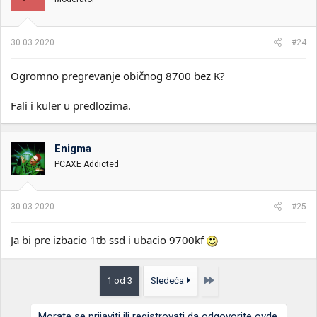
30.03.2020.
#24
Ogromno pregrevanje običnog 8700 bez K?
Fali i kuler u predlozima.
Enigma
PCAXE Addicted
30.03.2020.
#25
Ja bi pre izbacio 1tb ssd i ubacio 9700kf
Poslednja
1 od 3
Sledeća
Morate se prijaviti ili registrovati da odgovorite ovde.