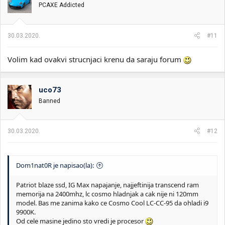
PCAXE Addicted
30.03.2020.
#11
Volim kad ovakvi strucnjaci krenu da saraju forum
uco73
Banned
30.03.2020.
#12
Dom1nat0R je napisao(la):
Patriot blaze ssd, IG Max napajanje, najjeftinija transcend ram
memorija na 2400mhz, lc cosmo hladnjak a cak nije ni 120mm
model. Bas me zanima kako ce Cosmo Cool LC-CC-95 da ohladi i9
9900K.
Od cele masine jedino sto vredi je procesor