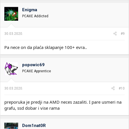
Enigma
PCAXE Addicted
30.03.2020.
#9
Pa nece on da plaća sklapanje 100+ evra..
popowic69
PCAXE Apprentice
30.03.2020.
#10
preporuka je predji na AMD neces zazaliti. I pare usmeri na
grafu, ssd dobar i vise rama
Dom1nat0R