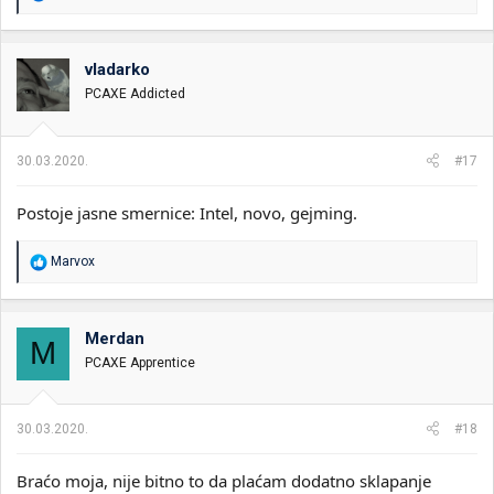
e
a
g
o
vladarko
v
PCAXE Addicted
a
n
j
a
30.03.2020.
#17
:
Postoje jasne smernice: Intel, novo, gejming.
R
Marvox
e
a
g
o
Merdan
M
v
PCAXE Apprentice
a
n
j
a
30.03.2020.
#18
:
Braćo moja, nije bitno to da plaćam dodatno sklapanje