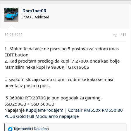
Dom1nat0R
PCAXE Addicted
30.03.2020.
#16
1. Molim te da vise ne pises po 5 postova za redom imas
EDIT button.
2. Kad procitam predlog da kupi i7 2700X onda kad bolje
razmislim neka kupi i9 9900K i GTX1660S
U svakom slucaju samo citam i cudim se kako se masi
poenta iz posta u post.
i5 9600K+RTX2070S je pun pogodak za gaming.
SSD250GB + SSD 500GB
Napajanje
KupujemProdajem | Corsair RM650x RM650 80
PLUS Gold Full Modularno napajanje
R
Tajmbandit
i
DeusDan