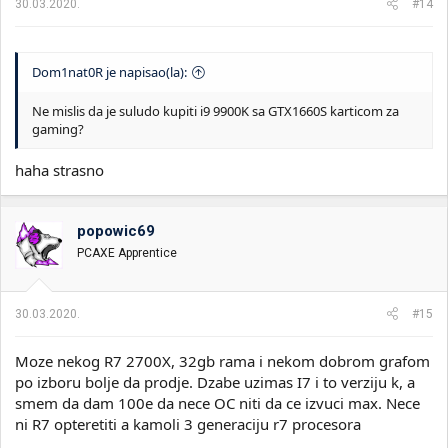
30.03.2020.
#14
Dom1nat0R je napisao(la):
Ne mislis da je suludo kupiti i9 9900K sa GTX1660S karticom za
gaming?
haha strasno
popowic69
PCAXE Apprentice
30.03.2020.
#15
Moze nekog R7 2700X, 32gb rama i nekom dobrom grafom
po izboru bolje da prodje. Dzabe uzimas I7 i to verziju k, a
smem da dam 100e da nece OC niti da ce izvuci max. Nece
ni R7 opteretiti a kamoli 3 generaciju r7 procesora