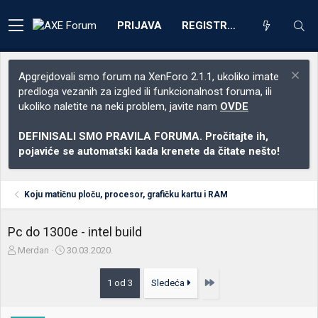
PRIJAVA
REGISTRACIJA
Apgrejdovali smo forum na XenForo 2.1.1, ukoliko imate
predloga vezanih za izgled ili funkcionalnost foruma, ili
ukoliko naletite na neki problem, javite nam
OVDE
DEFINISALI SMO PRAVILA FORUMA. Pročitajte ih,
pojaviće se automatski kada krenete da čitate nešto!
Koju matičnu ploču, procesor, grafičku kartu i RAM
Pc do 1300e - intel build
Z
D
Merdan
30.03.2020.
a
a
č
t
Poslednja
1 od 3
Sledeća
e
u
t
m
n
p