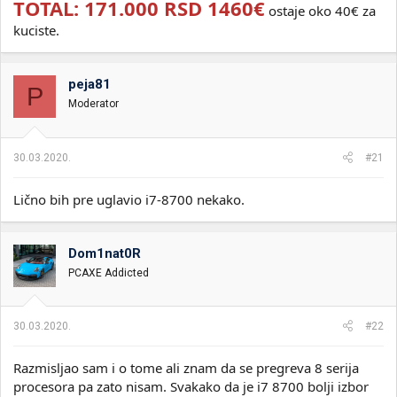
TOTAL: 171.000 RSD 1460€
ostaje oko 40€ za
kuciste.
peja81
P
Moderator
30.03.2020.
#21
Lično bih pre uglavio i7-8700 nekako.
Dom1nat0R
PCAXE Addicted
30.03.2020.
#22
Razmisljao sam i o tome ali znam da se pregreva 8 serija
procesora pa zato nisam. Svakako da je i7 8700 bolji izbor