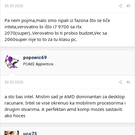
30.03.2020.
#5
Pa nem pojma,malo smo ispali iz fazona što se tiče
intela,verovatno bi išlo i7 9700 sa rtx
2070(super)..Verovatno bi ti probio budzet,Vec sa
2060super nije to to za tu klasu pc.
popowic69
PCAXE Apprentice
30.03.2020.
#6
a sto bas intel. Mislim sad je AMD dominantan za desktop
racunare. Intel se vise okrenuo ka mobilnim procesorima i
drugim stvarima. A perfektan amd komp mozes sastaviti
ako hoces
uco73