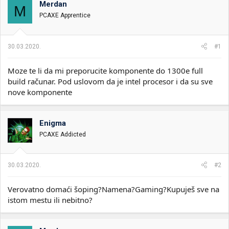
Merdan
i
o
M
k
k
PCAXE Apprentice
t
r
e
e
m
t
30.03.2020.
#1
e
a
n
Moze te li da mi preporucite komponente do 1300e full
j
a
build računar. Pod uslovom da je intel procesor i da su sve
nove komponente
Enigma
PCAXE Addicted
30.03.2020.
#2
Verovatno domaći šoping?Namena?Gaming?Kupuješ sve na
istom mestu ili nebitno?