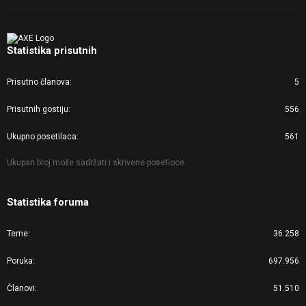
Statistika prisutnih
Prisutno članova
5
Prisutnih gostiju
556
Ukupno posetilaca
561
Ukupan broj može sadržati i skrivene posetioce.
Statistika foruma
Teme
36.258
Poruka
697.956
Članovi
51.510