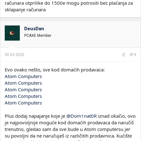
računara otprilike do 1500e mogu potrositi bez plaćanja za
sklapanje računara
DeusDan
PCAXE Member
30.03.2020.
#19
Evo ovako nešto, sve kod domaćih prodavaca:
Atom Computers
Atom Computers
Atom Computers
Atom Computers
Atom Computers
Plus dodaj napajanje koje je
@Dom1nat0R
iznad okačio, ovo
je najpovoljnije moguće kod domaćih prodavaca da naručiš
trenutno, gledao sam da sve bude u Atom computersu jer
su povoljni da ne naručuješ iz različitih prodavnica. Kućište