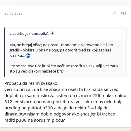
n
j
a
20.08.2023.
#11
:
vladarko je napisao(la):
Ma, ne brigaj ništa; da postoji moderacija verovatno bi ti i to
sredili - blokiraju oba naloga, pa otvoriš treći za koji zapišeš
lozinku...
Što se ssd-ova tiče kupi što veći; ne zato što su skuplji, već zato
što su veći diskovi najčešće brži.
Probacu da resim svakako,
veci su brzi ali da li se znacajno oseti ta brzina da se vredi
doplatiti ja sam mislio za sistem da uzmem 256 maksimalno
512 jer stvarno nemam potrebu za veci ako imas neki bolji
predlog od patriot p300 a da je do nekih 3-4 hiljade
dinara,btw nisam dobio odgovor ako znas jer bi trebao
raditi p300 na aorus m plocu?