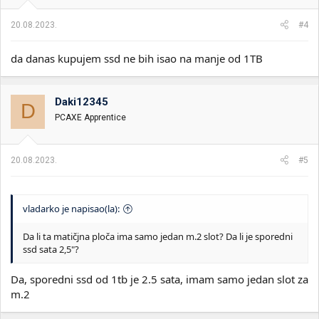
20.08.2023.
#4
da danas kupujem ssd ne bih isao na manje od 1TB
Daki12345
D
PCAXE Apprentice
20.08.2023.
#5
vladarko je napisao(la):
Da li ta matičjna ploča ima samo jedan m.2 slot? Da li je sporedni
ssd sata 2,5"?
Da, sporedni ssd od 1tb je 2.5 sata, imam samo jedan slot za
m.2