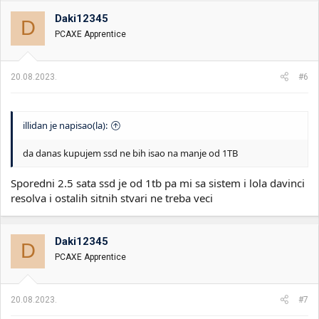
Daki12345
D
PCAXE Apprentice
20.08.2023.
#6
illidan je napisao(la):
da danas kupujem ssd ne bih isao na manje od 1TB
Sporedni 2.5 sata ssd je od 1tb pa mi sa sistem i lola davinci
resolva i ostalih sitnih stvari ne treba veci
Daki12345
D
PCAXE Apprentice
20.08.2023.
#7