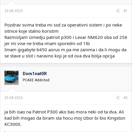
i
o
k
k
20.08.2023.
#1
t
r
e
e
Pozdrav svima treba mi ssd za operativni sistem i po neke
m
t
e
a
sitnice koje stalno koristim
n
Razmisljam izmedju patriot p300 i Lexar NM620 oba od 256
j
jer mi vise ne treba imam sporedni od 1tb
a
Imam gigabyte b450 aorus m pa me zanima i da li mogu da
se stave u slot i naravno koji je od ova dva bolja opcija
Dom1nat0R
PCAXE Addicted
20.08.2023.
#2
Ja bih isao na Patriot P300 ako bas mora neki od ta dva. Ali
kad bih mogao da biram sta hocu moj izbor bi bio Kingston
KC3000.