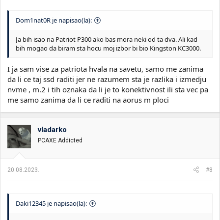
Dom1nat0R je napisao(la):
Ja bih isao na Patriot P300 ako bas mora neki od ta dva. Ali kad
bih mogao da biram sta hocu moj izbor bi bio Kingston KC3000.
I ja sam vise za patriota hvala na savetu, samo me zanima
da li ce taj ssd raditi jer ne razumem sta je razlika i izmedju
nvme , m.2 i tih oznaka da li je to konektivnost ili sta vec pa
me samo zanima da li ce raditi na aorus m ploci
vladarko
PCAXE Addicted
20.08.2023.
#8
Daki12345 je napisao(la):