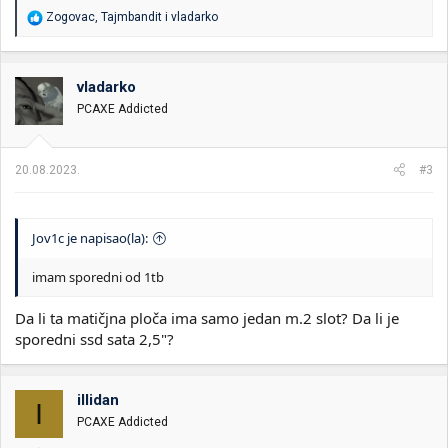
R
Zogovac
,
Tajmbandit
i
vladarko
e
a
g
o
vladarko
v
PCAXE Addicted
a
n
j
a
20.08.2023.
#3
:
Jov1c je napisao(la):
imam sporedni od 1tb
Da li ta matičjna ploča ima samo jedan m.2 slot? Da li je
sporedni ssd sata 2,5"?
illidan
I
PCAXE Addicted