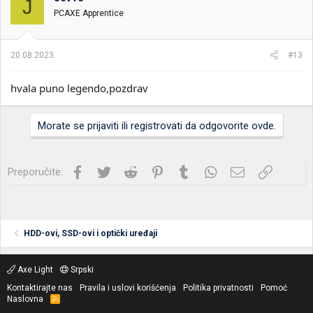
J
PCAXE Apprentice
20.08.2023.
#13
hvala puno legendo,pozdrav
Morate se prijaviti ili registrovati da odgovorite ovde.
Facebook
Twitter
Reddit
Pinterest
Tumblr
WhatsApp
Imejl
Link
Preporučite:
HDD-ovi, SSD-ovi i optički uređaji
Axe Light
Srpski
Kontaktirajte nas
Pravila i uslovi korišćenja
Politika privatnosti
Pomoć
Naslovna
R
S