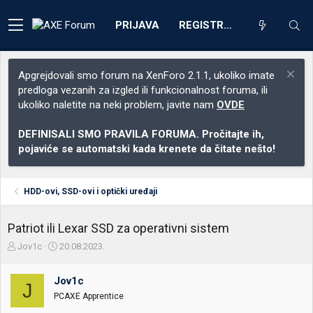
PRIJAVA
REGISTRACIJA
Apgrejdovali smo forum na XenForo 2.1.1, ukoliko imate
predloga vezanih za izgled ili funkcionalnost foruma, ili
ukoliko naletite na neki problem, javite nam
OVDE
DEFINISALI SMO PRAVILA FORUMA. Pročitajte ih,
pojaviće se automatski kada krenete da čitate nešto!
HDD-ovi, SSD-ovi i optički uređaji
Patriot ili Lexar SSD za operativni sistem
Z
D
Jov1c
20.08.2023.
a
a
č
t
Jov1c
e
u
J
t
m
PCAXE Apprentice
n
p