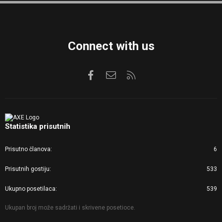
S
Connect with us
Facebook
Kontaktirajte nas
RSS
Statistika prisutnih
Prisutno članova
6
Prisutnih gostiju
533
Ukupno posetilaca
539
Ukupan broj može sadržati i skrivene posetioce.