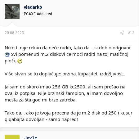
vladarko
PCAXE Addicted
20.08.2023.
#12
Niko ti nije rekao da neće raditi, tako da... si dobio odgovor.
Svi pomenuti m.2 diskovi će moći raditi na toj matičnoj
ploči.
Više stvari se tu doplaćuje: brzina, kapacitet, izdržljivost...
Ja sam do skoro imao 256 GB kc2500, ali sam prešao na
ovaj iz potpisa. Nije brzinski šampion, a imam dovoljno
mesta za šta god mi brzo zatreba.
Tako da... ako je tvoja procena da je m.2 disk od 250 i kusur
gigabajta dovoljan - samo napred!
Jov1c