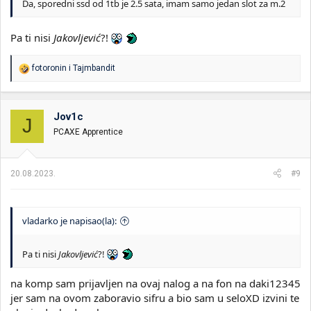
Da, sporedni ssd od 1tb je 2.5 sata, imam samo jedan slot za m.2
Pa ti nisi
Jakovljević
?!
R
fotoronin
i
Tajmbandit
e
a
g
o
Jov1c
J
v
PCAXE Apprentice
a
n
j
a
20.08.2023.
#9
:
vladarko je napisao(la):
Pa ti nisi
Jakovljević
?!
na komp sam prijavljen na ovaj nalog a na fon na daki12345
jer sam na ovom zaboravio sifru a bio sam u seloXD izvini te