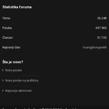
Statistika foruma
Teme
36.248
Poruka
697.983
Članovi
51.733
Najnoviji član
hoangphongee88
Šta je novo?
Nove poruke
Nove poruke na profilima
Najnovije aktivnosti