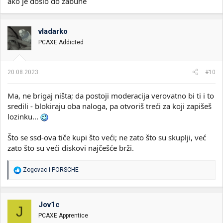
ako je doslo do zabune
vladarko
PCAXE Addicted
20.08.2023.
#10
Ma, ne brigaj ništa; da postoji moderacija verovatno bi ti i to
sredili - blokiraju oba naloga, pa otvoriš treći za koji zapišeš
lozinku...
Što se ssd-ova tiče kupi što veći; ne zato što su skuplji, već
zato što su veći diskovi najčešće brži.
R
Zogovac
i
PORSCHE
e
a
g
o
Jov1c
J
v
PCAXE Apprentice
a