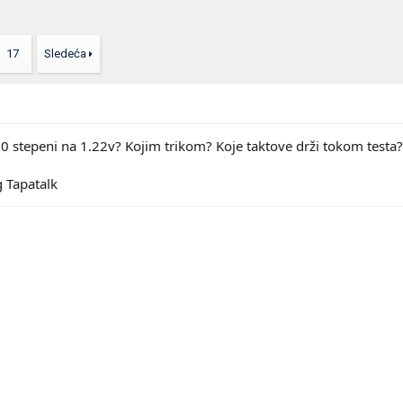
17
Sledeća
 stepeni na 1.22v? Kojim trikom? Koje taktove drži tokom testa?
 Tapatalk