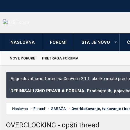
NASLOVNA
FORUMI
ŠTA JE NOVO
Č
NOVE PORUKE
PRETRAGA FORUMA
Apgrejdovali smo forum na XenForo 2.1.1, ukoliko imate predloga
DEFINISALI SMO PRAVILA FORUMA. Pročitajte ih, pojaviće 
Naslovna
Forumi
GARAŽA
Overklokovanje, tvikovanje i b
OVERCLOCKING - opšti thread