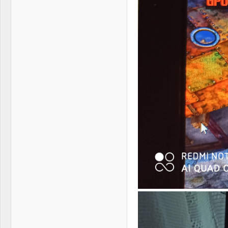
Other:
xaomi redmi note 8 pro
Display:
Asus vg248qe 144hz
HDD:
hdd(wd blue
500gb),ssd(adata su650
240gb)
Sound:
Logitech G230
Case:
cooler master elite
PSU:
Corsair RM1000x
Mice &
HyperX pulsefire fps
keyboard:
pro,Cooler master
Masterkeys Pro M,Podloga
- Zowie G-SR
Internet:
sbb 150/10
OS & Browser:
windows 10 pro 64bit
Other:
xaomi redmi note 8 pro