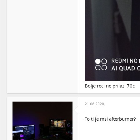
Bolje reci ne prilazi 70c
21.06.2020.
To ti je msi afterburner?