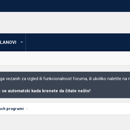
LANOVI
 vezanih za izgled ili funkcionalnost foruma, ili ukoliko naletite na
se automatski kada krenete da čitate nešto!
ench programi