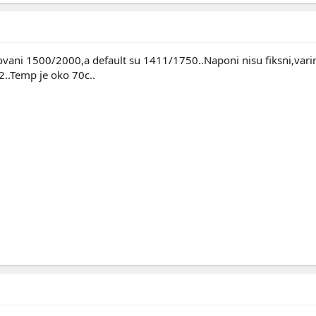
kovani 1500/2000,a default su 1411/1750..Naponi nisu fiksni,var
2..Temp je oko 70c..