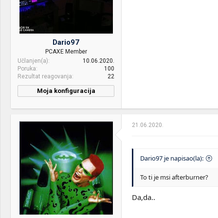
Dario97
PCAXE Member
Učlanjen(a)
10.06.2020.
Poruka
100
Rezultat reagovanja
22
Moja konfiguracija
CPU & cooler:
Ryzen 5 5600X Deepcool
Gammax l240t blue
21.06.2020.
Motherboard:
Asrock taichi b550 razer
edition
RAM:
16gb Patriot Viper 3200mhz
Dario97 je napisao(la):
VGA & cooler:
ZOTAC 3070ti Amp Holo
To ti je msi afterburner?
Extreme 8gb
Display:
Benq 24 144hz
Da,da..
HDD:
512gb Adata/ Samsung