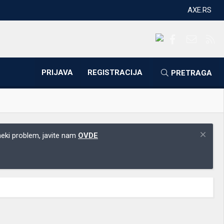
AXE.RS
Facebook
Kontakti
RS
PRIJAVA
REGISTRACIJA
PRETRAGA
 neki problem, javite nam
OVDE