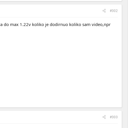
#302
ira do max 1.22v koliko je dodirnuo koliko sam video,npr
#303