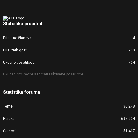
Statistika prisutnih
Prisutno članova
4
Prisutnih gostiju
700
Ukupno posetilaca
704
Ukupan broj može sadržati i skrivene posetioce.
Statistika foruma
Teme
36.248
Poruka
697.904
Članovi
51.417