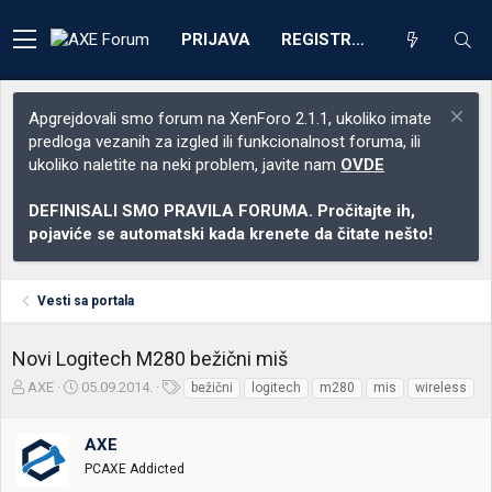
PRIJAVA
REGISTRACIJA
Apgrejdovali smo forum na XenForo 2.1.1, ukoliko imate
predloga vezanih za izgled ili funkcionalnost foruma, ili
ukoliko naletite na neki problem, javite nam
OVDE
DEFINISALI SMO PRAVILA FORUMA. Pročitajte ih,
pojaviće se automatski kada krenete da čitate nešto!
Vesti sa portala
Novi Logitech M280 bežični miš
Z
D
O
AXE
05.09.2014.
bežični
logitech
m280
mis
wireless
a
a
z
č
t
n
AXE
e
u
a
t
m
k
PCAXE Addicted
n
p
e