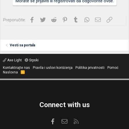
Morate se prijaviti ili registrovati da odgovorite ovde.
Facebook
Twitter
Reddit
Pinterest
Tumblr
WhatsApp
Imejl
Link
Preporučite:
Vesti sa portala
Axe Light
Srpski
Kontaktirajte nas
Pravila i uslovi korišćenja
Politika privatnosti
Pomoć
Naslovna
R
S
S
Connect with us
Facebook
Kontaktirajte nas
RSS