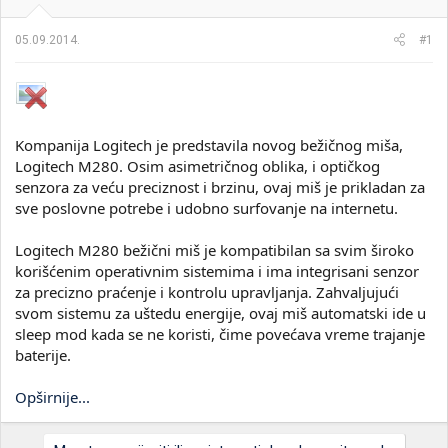
i
o
k
k
05.09.2014.
#1
t
r
e
e
m
t
e
a
n
j
Kompanija Logitech je predstavila novog bežičnog miša,
a
Logitech M280. Osim asimetričnog oblika, i optičkog
senzora za veću preciznost i brzinu, ovaj miš je prikladan za
sve poslovne potrebe i udobno surfovanje na internetu.
Logitech M280 bežični miš je kompatibilan sa svim široko
korišćenim operativnim sistemima i ima integrisani senzor
za precizno praćenje i kontrolu upravljanja. Zahvaljujući
svom sistemu za uštedu energije, ovaj miš automatski ide u
sleep mod kada se ne koristi, čime povećava vreme trajanje
baterije.
Opširnije...