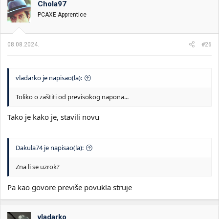
Chola97
i
o
k
k
PCAXE Apprentice
t
r
e
e
m
t
08.08.2024.
#26
e
a
n
j
a
vladarko je napisao(la):
Toliko o zaštiti od previsokog napona...
Tako je kako je, stavili novu
Dakula74 je napisao(la):
Zna li se uzrok?
Pa kao govore previše povukla struje
vladarko