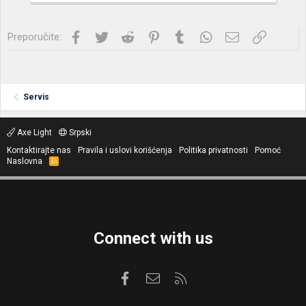
Facebook
Twitter
Reddit
Pinterest
Tumblr
WhatsApp
Imejl
Link
Preporučite:
Servis
Axe Light
Srpski
Kontaktirajte nas
Pravila i uslovi korišćenja
Politika privatnosti
Pomoć
Naslovna
R
S
S
Connect with us
Facebook
Kontaktirajte nas
RSS