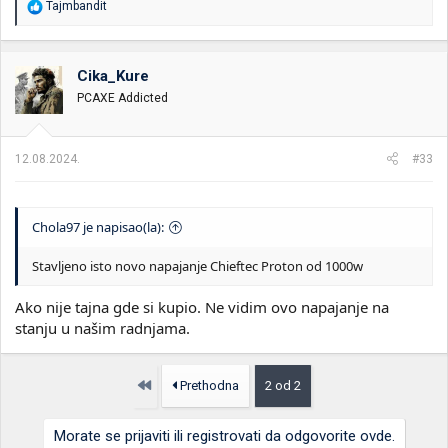
R
Tajmbandit
e
a
g
o
Cika_Kure
v
PCAXE Addicted
a
n
j
a
12.08.2024.
#33
:
Chola97 je napisao(la):
Stavljeno isto novo napajanje Chieftec Proton od 1000w
Ako nije tajna gde si kupio. Ne vidim ovo napajanje na
stanju u našim radnjama.
Prvo
Prethodna
2 od 2
Morate se prijaviti ili registrovati da odgovorite ovde.