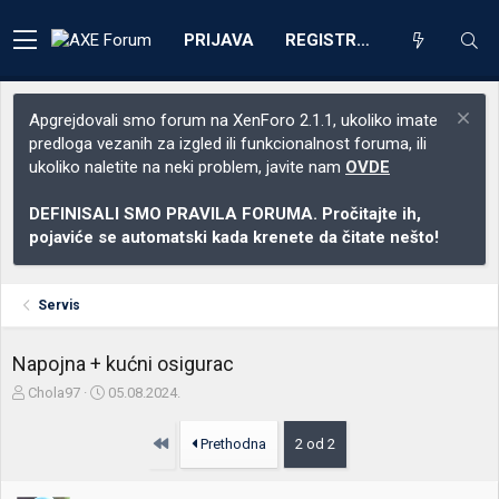
PRIJAVA
REGISTRACIJA
Apgrejdovali smo forum na XenForo 2.1.1, ukoliko imate
predloga vezanih za izgled ili funkcionalnost foruma, ili
ukoliko naletite na neki problem, javite nam
OVDE
DEFINISALI SMO PRAVILA FORUMA. Pročitajte ih,
pojaviće se automatski kada krenete da čitate nešto!
Servis
Napojna + kućni osigurac
Z
D
Chola97
05.08.2024.
a
a
č
t
Prvo
Prethodna
2 od 2
e
u
t
m
n
p