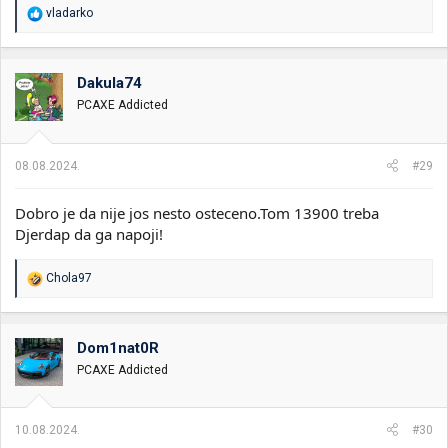
R
vladarko
e
a
g
o
Dakula74
v
PCAXE Addicted
a
n
j
a
08.08.2024.
#29
:
Dobro je da nije jos nesto osteceno.Tom 13900 treba
Djerdap da ga napoji!
R
Chola97
e
a
g
o
Dom1nat0R
v
PCAXE Addicted
a
n
j
a
10.08.2024.
#30
: