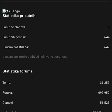
Statistika prisutnih
Prisutno članova
5
Prisutnih gostiju
644
Ukupno posetilaca
649
Ukupan broj može sadržati i skrivene posetioce.
Statistika foruma
Teme
36.257
Poruka
697.959
Članovi
51.523