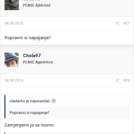
PCAXE Addicted
08.08.2024.
#27
Popravio si napajanje?
Chola97
PCAXE Apprentice
08.08.2024.
#28
vladarko je napisao(la):
Popravio si napajanje?
Zamjenjeno je sa novim