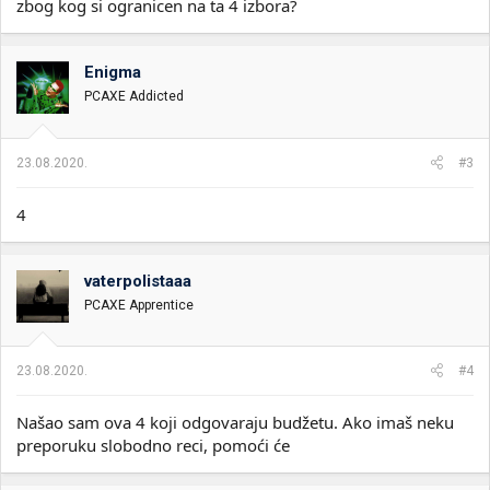
zbog kog si ogranicen na ta 4 izbora?
Enigma
PCAXE Addicted
23.08.2020.
#3
4
vaterpolistaaa
PCAXE Apprentice
23.08.2020.
#4
Našao sam ova 4 koji odgovaraju budžetu. Ako imaš neku
preporuku slobodno reci, pomoći će