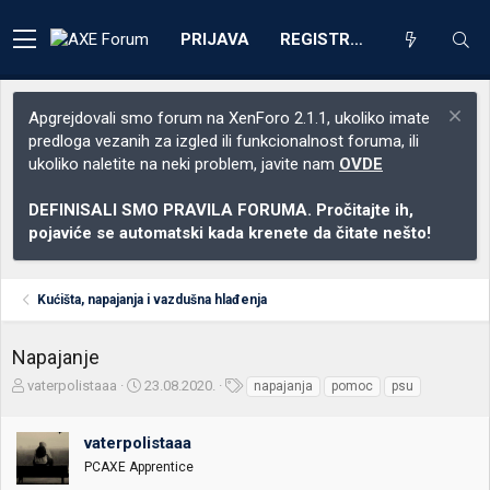
PRIJAVA
REGISTRACIJA
Apgrejdovali smo forum na XenForo 2.1.1, ukoliko imate
predloga vezanih za izgled ili funkcionalnost foruma, ili
ukoliko naletite na neki problem, javite nam
OVDE
DEFINISALI SMO PRAVILA FORUMA. Pročitajte ih,
pojaviće se automatski kada krenete da čitate nešto!
Kućišta, napajanja i vazdušna hlađenja
Napajanje
Z
D
O
vaterpolistaaa
23.08.2020.
napajanja
pomoc
psu
a
a
z
č
t
n
vaterpolistaaa
e
u
a
t
m
k
PCAXE Apprentice
n
p
e