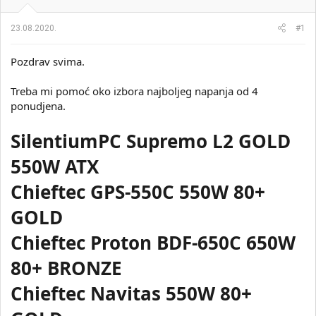
i
o
k
k
23.08.2020.
#1
t
r
e
e
m
t
Pozdrav svima.
e
a
n
Treba mi pomoć oko izbora najboljeg napanja od 4
j
ponudjena.
a
SilentiumPC Supremo L2 GOLD
550W ATX
Chieftec GPS-550C 550W 80+
GOLD
Chieftec Proton BDF-650C 650W
80+ BRONZE
Chieftec Navitas 550W 80+