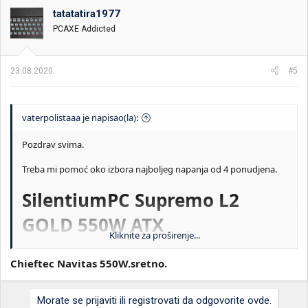
tatatatira1977
PCAXE Addicted
23.08.2020.
#5
vaterpolistaaa je napisao(la):
Pozdrav svima.
Treba mi pomoć oko izbora najboljeg napanja od 4 ponudjena.
SilentiumPC Supremo L2
GOLD 550W ATX
Kliknite za proširenje...
Chieftec GPS-550C 550W 80+
Chieftec Navitas 550W.sretno.
GOLD
Chieftec Proton BDF-650C
Morate se prijaviti ili registrovati da odgovorite ovde.