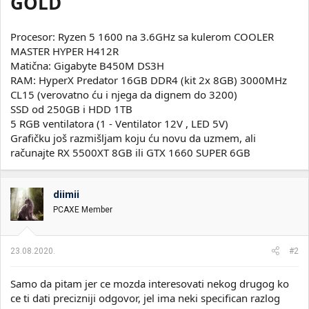
GOLD
Procesor: Ryzen 5 1600 na 3.6GHz sa kulerom COOLER
MASTER HYPER H412R
Matična: Gigabyte B450M DS3H
RAM:
HyperX Predator 16GB DDR4 (kit 2x 8GB) 3000MHz
CL15 (verovatno ću i njega da dignem do 3200)
SSD od 250GB i HDD 1TB
5 RGB ventilatora (1 - Ventilator 12V , LED 5V)
Grafičku još razmišljam koju ću novu da uzmem, ali
računajte RX 5500XT 8GB ili GTX 1660 SUPER 6GB
diimii
PCAXE Member
23.08.2020.
#2
Samo da pitam jer ce mozda interesovati nekog drugog ko
ce ti dati precizniji odgovor, jel ima neki specifican razlog