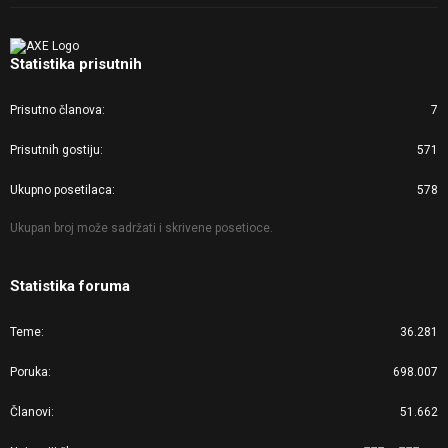
Statistika prisutnih
Prisutno članova
7
Prisutnih gostiju
571
Ukupno posetilaca
578
Ukupan broj može sadržati i skrivene posetioce.
Statistika foruma
Teme
36.281
Poruka
698.007
Članovi
51.662