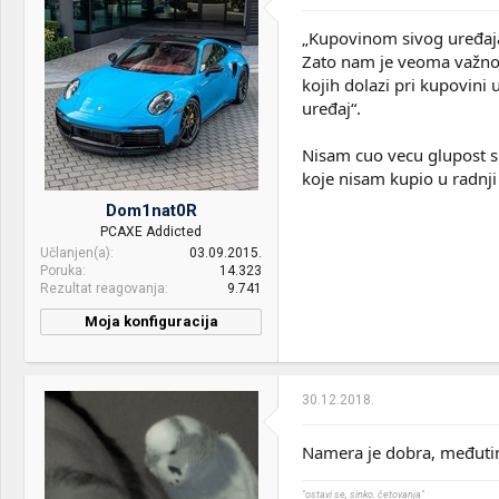
„Kupovinom sivog uređaja, 
Zato nam je veoma važno
kojih dolazi pri kupovini 
uređaj“.
Nisam cuo vecu glupost s
koje nisam kupio u radnj
Dom1nat0R
PCAXE Addicted
Učlanjen(a)
03.09.2015.
Poruka
14.323
Rezultat reagovanja
9.741
Moja konfiguracija
CPU & cooler:
Intel® Core™ i7-10700K /
Arctic Liquid Freezer II 360
30.12.2018.
Motherboard:
ASUS Maximus XII HERO
(WI-FI)
Namera je dobra, međutim 
RAM:
G.SKILL tridentZ Black-
White 32GB (2x16) DDR4
"ostavi se, sinko. četovanja"