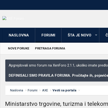
NASLOVNA
FORUMI
ŠTA JE NOVO
Č
NOVE PORUKE
PRETRAGA FORUMA
Apgrejdovali smo forum na XenForo 2.1.1, ukoliko imate predloga
DEFINISALI SMO PRAVILA FORUMA. Pročitajte ih, pojaviće 
Naslovna
Forumi
AXE
Vesti sa portala
Ministarstvo trgovine, turizma i teleko