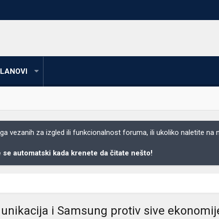
LANOVI
 vezanih za izgled ili funkcionalnost foruma, ili ukoliko naletite na
se automatski kada krenete da čitate nešto!
munikacija i Samsung protiv sive ekonomij