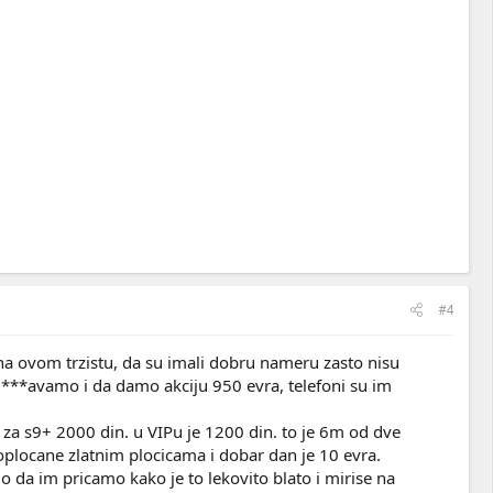
#4
 na ovom trzistu, da su imali dobru nameru zasto nisu
j***avamo i da damo akciju 950 evra, telefoni su im
ja za s9+ 2000 din. u VIPu je 1200 din. to je 6m od dve
oplocane zlatnim plocicama i dobar dan je 10 evra.
 da im pricamo kako je to lekovito blato i mirise na