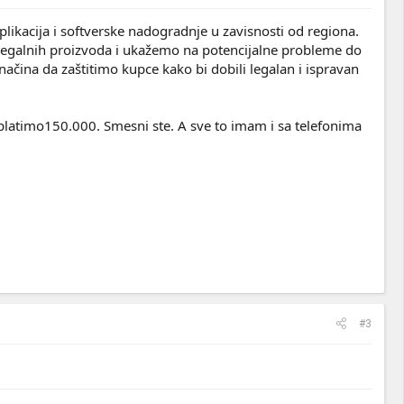
plikacija i softverske nadogradnje u zavisnosti od regiona.
egalnih proizvoda i ukažemo na potencijalne probleme do
načina da zaštitimo kupce kako bi dobili legalan i ispravan
platimo150.000. Smesni ste. A sve to imam i sa telefonima
#3