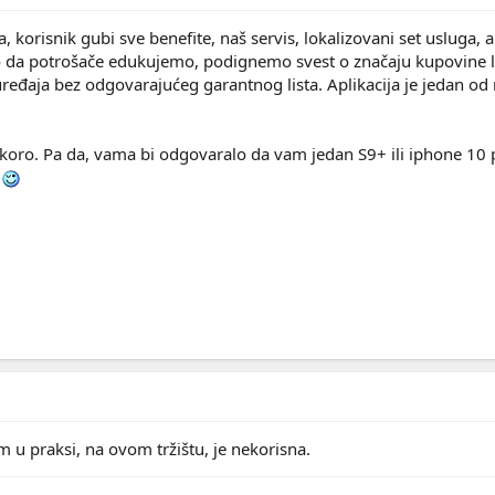
korisnik gubi sve benefite, naš servis, lokalizovani set usluga, a
 da potrošače edukujemo, podignemo svest o značaju kupovine l
uređaja bez odgovarajućeg garantnog lista. Aplikacija je jedan od 
koro. Pa da, vama bi odgovaralo da vam jedan S9+ ili iphone 10 
i
u praksi, na ovom tržištu, je nekorisna.