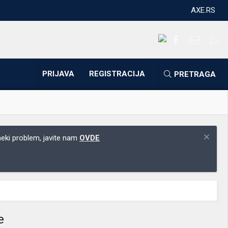
AXE.RS
Facebook
Kontakti
RS
PRIJAVA
REGISTRACIJA
PRETRAGA
 neki problem, javite nam
OVDE
e