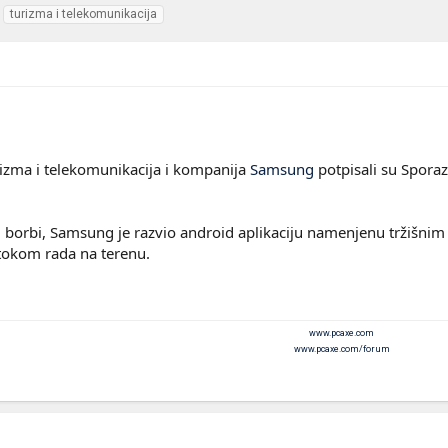
turizma i telekomunikacija
rizma i telekomunikacija i kompanija
Samsung
potpisali su Sporaz
 borbi, Samsung je razvio android aplikaciju namenjenu tržišnim
u tokom rada na terenu.
www.pcaxe.com
www.pcaxe.com/forum