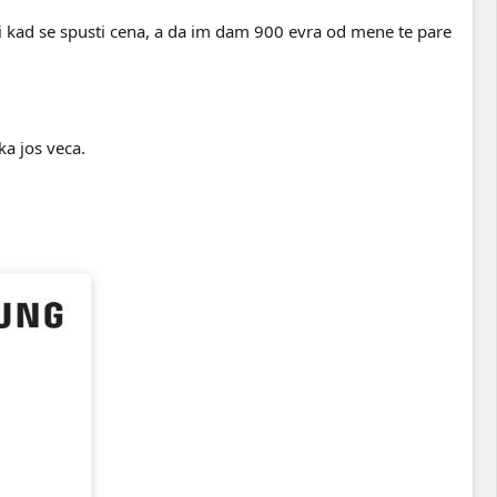
i kad se spusti cena, a da im dam 900 evra od mene te pare
ka jos veca.