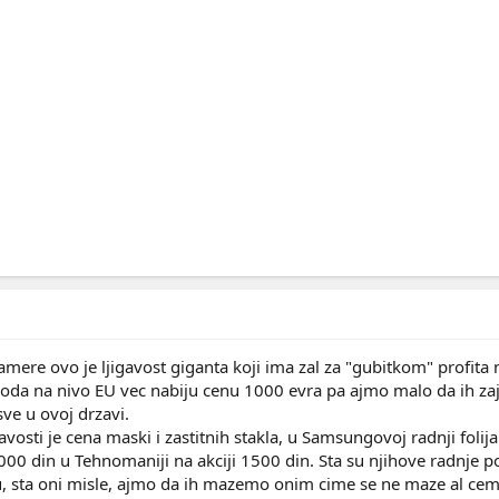
mere ovo je ljigavost giganta koji ima zal za "gubitkom" profita
zvoda na nivo EU vec nabiju cenu 1000 evra pa ajmo malo da ih za
sve u ovoj drzavi.
avosti je cena maski i zastitnih stakla, u Samsungovoj radnji foli
000 din u Tehnomaniji na akciji 1500 din. Sta su njihove radnje p
ju, sta oni misle, ajmo da ih mazemo onim cime se ne maze al cemo