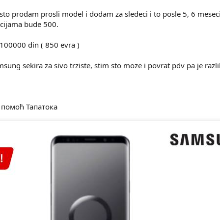
sto prodam prosli model i dodam za sledeci i to posle 5, 6 mesec
kcijama bude 500.
100000 din ( 850 evra )
msung sekira za sivo trziste, stim sto moze i povrat pdv pa je razli
 помоћ Тапатока