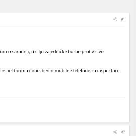
#1
um o saradnji, u cilju zajedničke borbe protiv sive
 inspektorima i obezbedio mobilne telefone za inspektore
#2