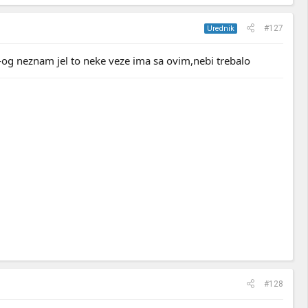
#127
Urednik
-og neznam jel to neke veze ima sa ovim,nebi trebalo
#128