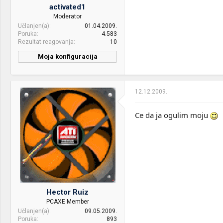
activated1
Moderator
Učlanjen(a)
01.04.2009.
Poruka
4.583
Rezultat reagovanja
10
Moja konfiguracija
PC / Laptop
a1-PC
Name:
12.12.2009.
CPU & cooler:
AMD FX 8300 @ 3.3GHz /
Thermalright Ultra-120A
Ce da ja ogulim moju
Motherboard:
ASUS M5A99X EVO
RAM:
4x4GB Kingston HyperX
Genesis
VGA & cooler:
ZOTAC GTX1060 6GB /
ASUS R9270X-DC2T-2GD5
Display:
BenQ 2450
Hector Ruiz
PCAXE Member
HDD:
SP/Samsung 120GB SSD
Učlanjen(a)
09.05.2009.
Raid-0, 4x Toshiba 1TB
Poruka
893