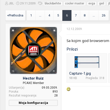
Z
D
O
JBL
29.11.2009.
black&white
cooler master
evga
geil
j
a
a
z
č
t
n
Prethodna
1
...
4
5
6
7
8
...
26
e
u
a
t
m
k
n
p
e
12.12.2009.
i
o
k
k
t
r
Sa kojim god browserom 
e
e
m
t
Prilozi
e
a
n
j
a
Capture-1.jpg
Hector Ruiz
98 KB
Pregleda: 318
PCAXE Member
Učlanjen(a)
09.05.2009.
Poruka
893
Rezultat reagovanja
28
Moja konfiguracija
CPU & cooler:
Intel i5 4670K@ Megahalem