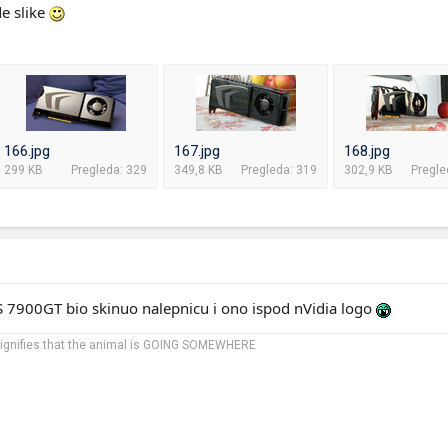
de slike
166.jpg
167.jpg
168.jpg
299 KB
Pregleda: 329
349,8 KB
Pregleda: 319
302,9 KB
Pregle
 7900GT bio skinuo nalepnicu i ono ispod nVidia logo
 signifies that the animal is GOING SOMEWHERE