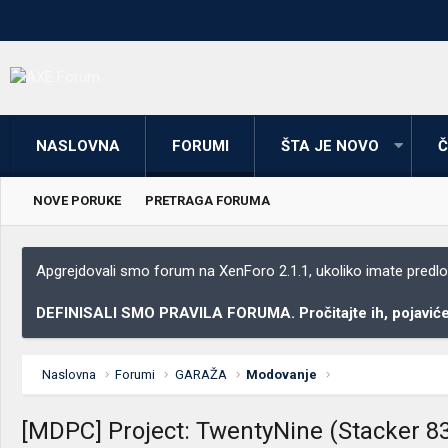
NASLOVNA
FORUMI
ŠTA JE NOVO
Č
NOVE PORUKE
PRETRAGA FORUMA
Apgrejdovali smo forum na XenForo 2.1.1, ukoliko imate predloga
DEFINISALI SMO PRAVILA FORUMA. Pročitajte ih, pojaviće 
Naslovna
Forumi
GARAŽA
Modovanje
[MDPC] Project: TwentyNine (Stacker 83