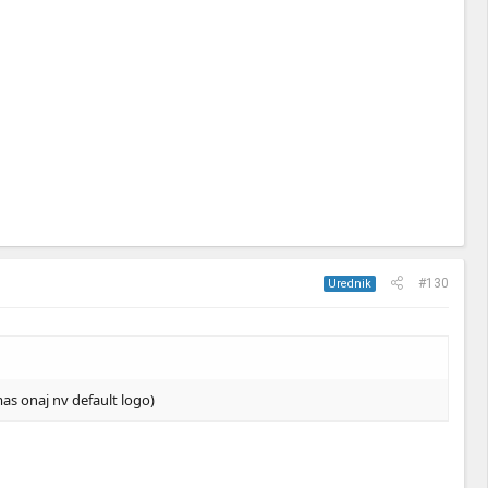
#130
Urednik
as onaj nv default logo)