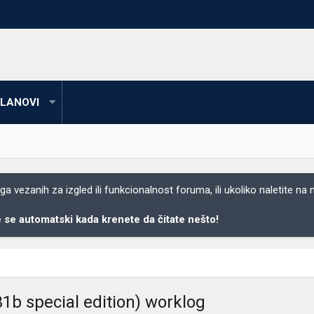
LANOVI
 vezanih za izgled ili funkcionalnost foruma, ili ukoliko naletite na
se automatski kada krenete da čitate nešto!
1b special edition) worklog