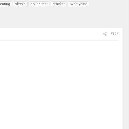
oating
sleeve
sound rent
stacker
twentynine
#126