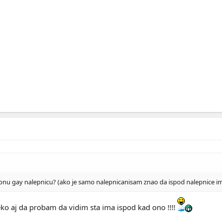
o onu gay nalepnicu? (ako je samo nalepnicanisam znao da ispod nalepnice im
eko aj da probam da vidim sta ima ispod kad ono !!!!