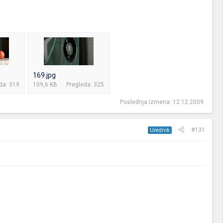
169.jpg
da: 319
109,6 KB
Pregleda: 325
Poslednja izmena:
12.12.2009.
#131
Urednik