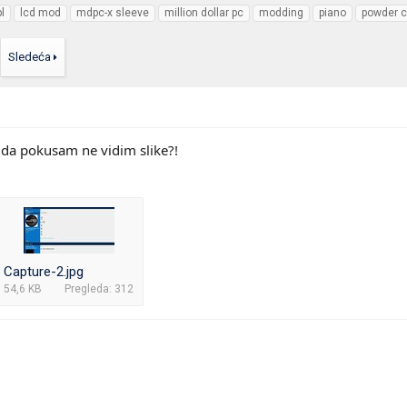
bl
lcd mod
mdpc-x sleeve
million dollar pc
modding
piano
powder c
Sledeća
da pokusam ne vidim slike?!
Capture-2.jpg
54,6 KB
Pregleda: 312