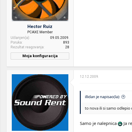
Hector Ruiz
PCAXE Member
Učlanjen(a)
09.05.2009.
Poruka
893
Rezultat reagovanja
28
Moja konfiguracija
CPU & cooler:
Intel i5 4670K@ Megahalem
Motherboard:
ASUS Maximus VI Hero
12.12.2009.
RAM:
Corsair Vengeance® —
16GB Quad Channel DDR3
Memory Kit
illidan je napisao(la):
VGA & cooler:
Intel HD4600
to nova ili si samo odlepi
Display:
Samsung P2470H
Samo je nalepnica
Ja r
HDD:
Crucial MX100 256GB + WD
1001 FALS