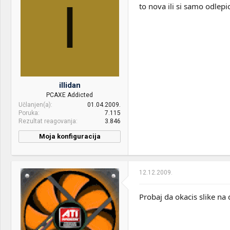
I
to nova ili si samo odlep
OS & Browser:
Windows 8.1 64bit
illidan
PCAXE Addicted
Učlanjen(a)
01.04.2009.
Poruka
7.115
Rezultat reagovanja
3.846
Moja konfiguracija
12.12.2009.
Probaj da okacis slike n