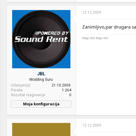
Motherboard:
ASUS Maximus VI Hero
12.12.2009.
RAM:
Corsair Vengeance® —
16GB Quad Channel DDR3
Zanimljivo,par drugara sa
Memory Kit
Mdpc 036
Mdpc 043
VGA & cooler:
Intel HD4600
Display:
Samsung P2470H
HDD:
Crucial MX100 256GB + WD
1001 FALS
JBL
Sound:
microlab Solo6C
Modding Guru
Učlanjen(a)
21.10.2009.
Case:
Corsair 800D
Poruka
1.264
Rezultat reagovanja
0
PSU:
Seasonic X-850 SS-850KM
Moja konfiguracija
Mice &
Razer DeathAdder Left-
CPU & cooler:
Mdpc 036
keyboard:
Hand Edition & OCZ
ILLUMIATI
12.12.2009.
Internet:
Kablovska