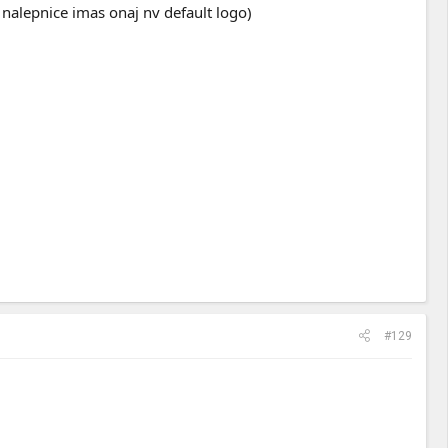
nalepnice imas onaj nv default logo)
#129