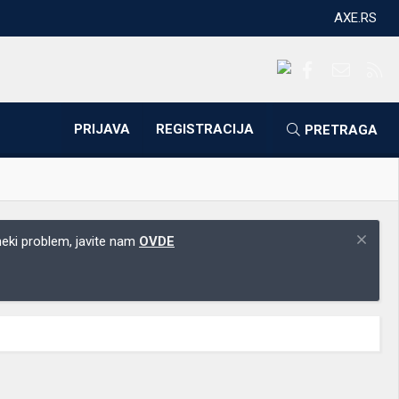
AXE.RS
Facebook
Kontakti
RS
PRIJAVA
REGISTRACIJA
PRETRAGA
 neki problem, javite nam
OVDE