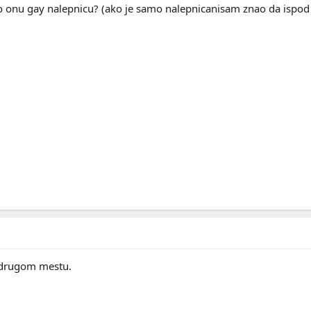
io onu gay nalepnicu? (ako je samo nalepnicanisam znao da ispod 
a drugom mestu.