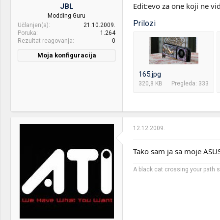
Edit:evo za one koji ne vi
JBL
Sound:
microlab Solo6C
Modding Guru
Prilozi
Učlanjen(a)
21.10.2009.
Case:
Corsair 800D
Poruka
1.264
Rezultat reagovanja
0
PSU:
Seasonic X-850 SS-850KM
Moja konfiguracija
Mice &
Razer DeathAdder Left-
CPU & cooler:
Mdpc 036
keyboard:
Hand Edition & OCZ
165.jpg
ILLUMIATI
320,8 KB
Pregleda: 333
Internet:
Kablovska
OS & Browser:
Windows 8.1 64bit
12.12.2009.
Tako sam ja sa moje ASUS
A black cat crossing your path