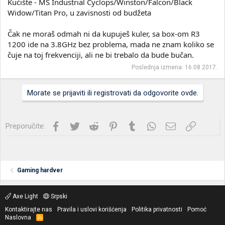
Kućište - MS Industrial Cyclops/Winston/Falcon/Black
Widow/Titan Pro, u zavisnosti od budžeta
Čak ne moraš odmah ni da kupuješ kuler, sa box-om R3
1200 ide na 3.8GHz bez problema, mada ne znam koliko se
čuje na toj frekvenciji, ali ne bi trebalo da bude bučan.
Poslednja izmena:
16.08.2017.
Morate se prijaviti ili registrovati da odgovorite ovde.
Facebook
Twitter
Reddit
Pinterest
Tumblr
WhatsApp
Imejl
Link
Preporučite:
Gaming hardver
Axe Light
Srpski
Kontaktirajte nas
Pravila i uslovi korišćenja
Politika privatnosti
Pomoć
Naslovna
R
S