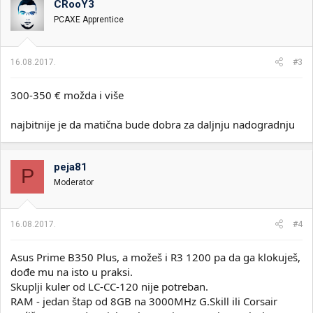
CRooY3
PCAXE Apprentice
16.08.2017.
#3
300-350 € možda i više
najbitnije je da matična bude dobra za daljnju nadogradnju
peja81
P
Moderator
16.08.2017.
#4
Asus Prime B350 Plus, a možeš i R3 1200 pa da ga klokuješ,
dođe mu na isto u praksi.
Skuplji kuler od LC-CC-120 nije potreban.
RAM - jedan štap od 8GB na 3000MHz G.Skill ili Corsair