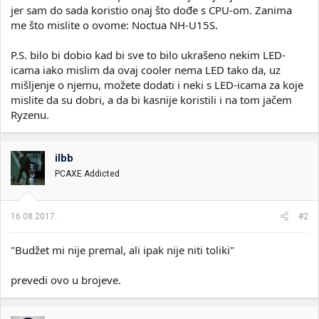
jer sam do sada koristio onaj što dođe s CPU-om. Zanima
me što mislite o ovome: Noctua NH-U15S.
P.S. bilo bi dobio kad bi sve to bilo ukrašeno nekim LED-
icama iako mislim da ovaj cooler nema LED tako da, uz
mišljenje o njemu, možete dodati i neki s LED-icama za koje
mislite da su dobri, a da bi kasnije koristili i na tom jačem
Ryzenu.
ilbb
PCAXE Addicted
16.08.2017.
#2
"Budžet mi nije premal, ali ipak nije niti toliki"
prevedi ovo u brojeve.