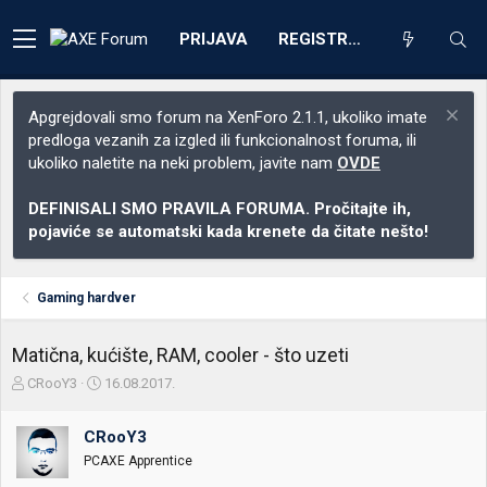
PRIJAVA
REGISTRACIJA
Apgrejdovali smo forum na XenForo 2.1.1, ukoliko imate
predloga vezanih za izgled ili funkcionalnost foruma, ili
ukoliko naletite na neki problem, javite nam
OVDE
DEFINISALI SMO PRAVILA FORUMA. Pročitajte ih,
pojaviće se automatski kada krenete da čitate nešto!
Gaming hardver
Matična, kućište, RAM, cooler - što uzeti
Z
D
CRooY3
16.08.2017.
a
a
č
t
CRooY3
e
u
t
m
PCAXE Apprentice
n
p