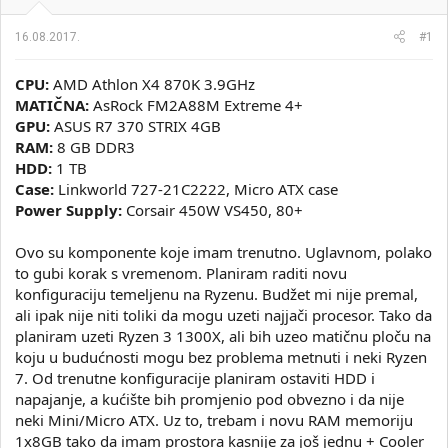
i
o
k
k
16.08.2017.
#1
t
r
e
e
CPU:
AMD Athlon X4 870K 3.9GHz
m
t
e
a
MATIČNA:
AsRock FM2A88M Extreme 4+
n
GPU:
ASUS R7 370 STRIX 4GB
j
RAM:
8 GB DDR3
a
HDD:
1 TB
Case:
Linkworld 727-21C2222, Micro ATX case
Power Supply:
Corsair 450W VS450, 80+
Ovo su komponente koje imam trenutno. Uglavnom, polako
to gubi korak s vremenom. Planiram raditi novu
konfiguraciju temeljenu na Ryzenu. Budžet mi nije premal,
ali ipak nije niti toliki da mogu uzeti najjači procesor. Tako da
planiram uzeti Ryzen 3 1300X, ali bih uzeo matičnu ploču na
koju u budućnosti mogu bez problema metnuti i neki Ryzen
7. Od trenutne konfiguracije planiram ostaviti HDD i
napajanje, a kućište bih promjenio pod obvezno i da nije
neki Mini/Micro ATX. Uz to, trebam i novu RAM memoriju
1x8GB tako da imam prostora kasnije za još jednu + Cooler