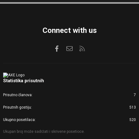
S
Connect with us
Facebook
Kontaktirajte nas
RSS
Statistika prisutnih
Prisutno članova
7
Prisutnih gostiju
513
Ukupno posetilaca
520
Ukupan broj može sadržati i skrivene posetioce.