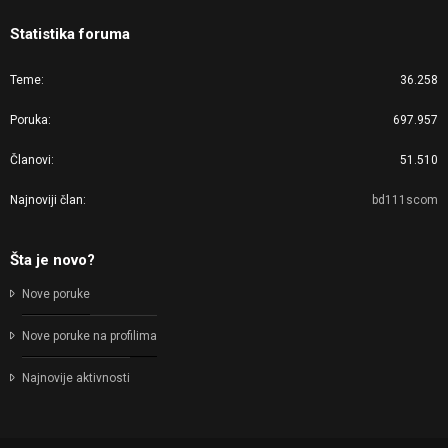
Statistika foruma
Teme
36.258
Poruka
697.957
Članovi
51.510
Najnoviji član
bd111scom
Šta je novo?
Nove poruke
Nove poruke na profilima
Najnovije aktivnosti