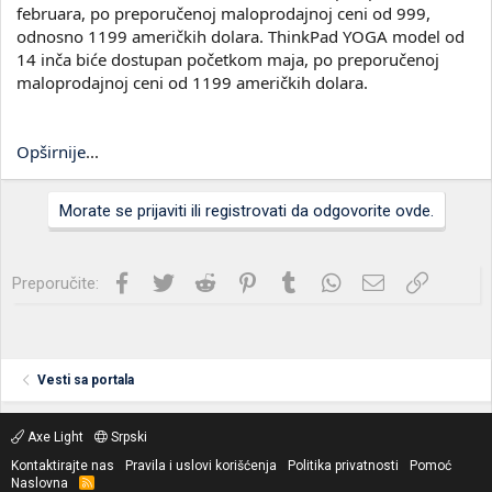
februara, po preporučenoj maloprodajnoj ceni od 999,
odnosno 1199 američkih dolara. ThinkPad YOGA model od
14 inča biće dostupan početkom maja, po preporučenoj
maloprodajnoj ceni od 1199 američkih dolara.
Opširnije
...
Morate se prijaviti ili registrovati da odgovorite ovde.
Facebook
Twitter
Reddit
Pinterest
Tumblr
WhatsApp
Imejl
Link
Preporučite:
Vesti sa portala
Axe Light
Srpski
Kontaktirajte nas
Pravila i uslovi korišćenja
Politika privatnosti
Pomoć
Naslovna
R