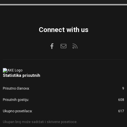
S
S
Connect with us
Facebook
Kontaktirajte nas
RSS
Statistika prisutnih
Prisutno članova
9
Prisutnih gostiju
608
Ukupno posetilaca
617
Ukupan broj može sadržati i skrivene posetioce.