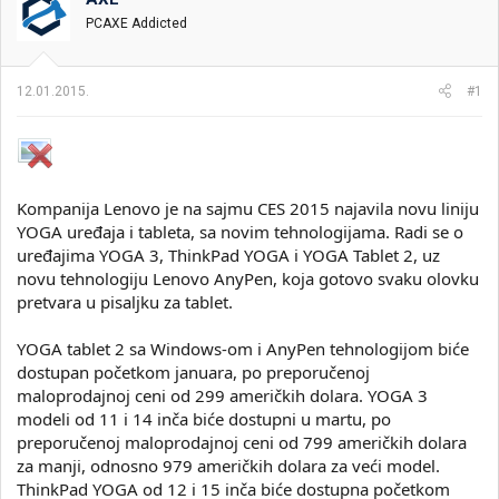
i
o
PCAXE Addicted
k
k
t
r
e
e
12.01.2015.
#1
m
t
e
a
n
j
a
Kompanija Lenovo je na sajmu CES 2015 najavila novu liniju
YOGA uređaja i tableta, sa novim tehnologijama. Radi se o
uređajima YOGA 3, ThinkPad YOGA i YOGA Tablet 2, uz
novu tehnologiju Lenovo AnyPen, koja gotovo svaku olovku
pretvara u pisaljku za tablet.
YOGA tablet 2 sa Windows-om i AnyPen tehnologijom biće
dostupan početkom januara, po preporučenoj
maloprodajnoj ceni od 299 američkih dolara. YOGA 3
modeli od 11 i 14 inča biće dostupni u martu, po
preporučenoj maloprodajnoj ceni od 799 američkih dolara
za manji, odnosno 979 američkih dolara za veći model.
ThinkPad YOGA od 12 i 15 inča biće dostupna početkom