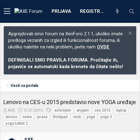
PRIJAVA
REGISTRACIJA
Apgrejdovali smo forum na XenForo 2.1.1, ukoliko imate
predloga vezanih za izgled ili funkcionalnost foruma, ili
ukoliko naletite na neki problem, javite nam
OVDE
DEFINISALI SMO PRAVILA FORUMA. Pročitajte ih,
pojaviće se automatski kada krenete da čitate nešto!
Vesti sa portala
Lenovo na CES-u 2015 predstavio nove YOGA uređaje
Z
D
O
AXE
12.01.2015.
activepen
anypen
ces 2015
laptop
a
a
z
lenovo
news
pcaxe
thinkpad
vesti
yoga
yoga 3
č
t
n
yoga tablet 2
e
u
a
t
m
k
n
p
e
AXE