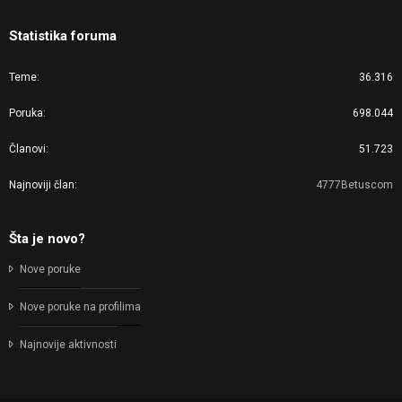
Statistika foruma
Teme
36.316
Poruka
698.044
Članovi
51.723
Najnoviji član
4777Betuscom
Šta je novo?
Nove poruke
Nove poruke na profilima
Najnovije aktivnosti