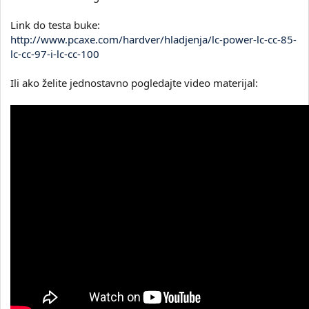
Link do testa buke:
http://www.pcaxe.com/hardver/hladjenja/lc-power-lc-cc-85-
lc-cc-97-i-lc-cc-100
Ili ako želite jednostavno pogledajte video materijal: