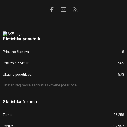
Facebook
Kontaktirajte nas
RSS
Statistika prisutnih
Prisutno članova
8
Prisutnih gostiju
565
Ukupno posetilaca
573
Ukupan broj može sadržati i skrivene posetioce.
Statistika foruma
Teme
36.258
Poruka
697.957