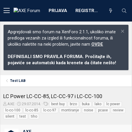
PRIJAVA
REGISTRACIJA
Apgrejdovali smo forum na XenForo 2.1.1, ukoliko imate
predloga vezanih za izgled ili funkcionalnost foruma, ili
ukoliko naletite na neki problem, javite nam
OVDE
DEFINISALI SMO PRAVILA FORUMA. Pročitajte ih,
pojaviće se automatski kada krenete da čitate nešto!
Test LAB
LC Power LC-CC-85, LC-CC-97 i LC-CC-100
Z
D
O
AXE
29.07.2014.
best buy
brzo
buka
lako
lc power
a
a
z
lc-cc-100
lc-cc-85
lc-cc-97
montiranje
noise
pcaxe
review
č
t
n
silent
test
tiho
e
u
a
t
m
k
n
p
e
AXE