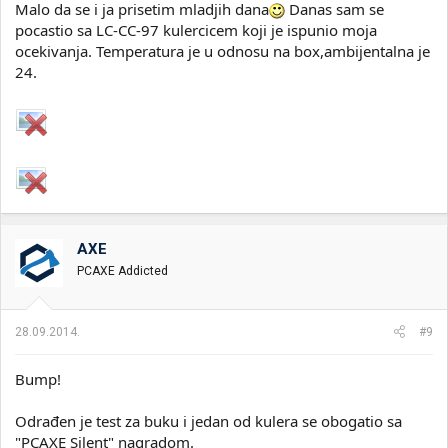
Malo da se i ja prisetim mladjih dana
Danas sam se
pocastio sa LC-CC-97 kulercicem koji je ispunio moja
ocekivanja. Temperatura je u odnosu na box,ambijentalna je
24.
AXE
PCAXE Addicted
28.09.2014.
#9
Bump!
Odrađen je test za buku i jedan od kulera se obogatio sa
"PCAXE Silent" nagradom.