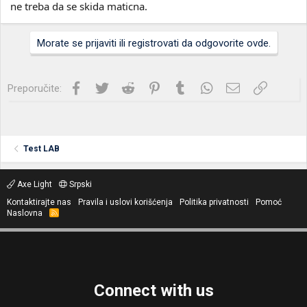
ne treba da se skida maticna.
Morate se prijaviti ili registrovati da odgovorite ovde.
Facebook
Twitter
Reddit
Pinterest
Tumblr
WhatsApp
Imejl
Link
Preporučite:
Test LAB
Axe Light
Srpski
Kontaktirajte nas
Pravila i uslovi korišćenja
Politika privatnosti
Pomoć
Naslovna
R
S
S
Connect with us