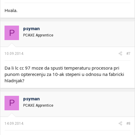
Hvala.
psyman
P
PCAXE Apprentice
10.09.2014.
#7
Da li lc cc 97 moze da spusti temperaturu procesora pri
punom opterecenju za 10-ak stepeni u odnosu na fabricki
hladnjak?
psyman
P
PCAXE Apprentice
14.09.2014.
#8