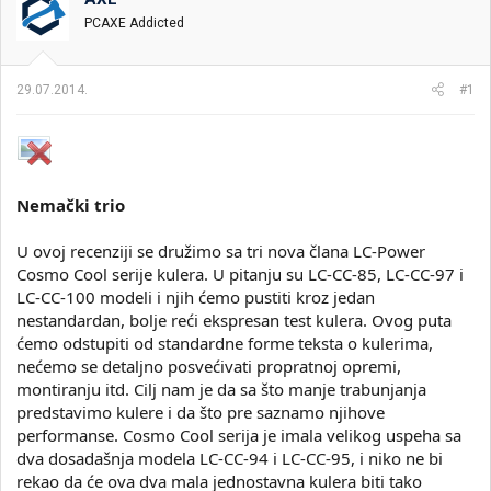
i
o
PCAXE Addicted
k
k
t
r
e
e
29.07.2014.
#1
m
t
e
a
n
j
a
Nemački trio
U ovoj recenziji se družimo sa tri nova člana LC-Power
Cosmo Cool serije kulera. U pitanju su LC-CC-85, LC-CC-97 i
LC-CC-100 modeli i njih ćemo pustiti kroz jedan
nestandardan, bolje reći ekspresan test kulera. Ovog puta
ćemo odstupiti od standardne forme teksta o kulerima,
nećemo se detaljno posvećivati propratnoj opremi,
montiranju itd. Cilj nam je da sa što manje trabunjanja
predstavimo kulere i da što pre saznamo njihove
performanse. Cosmo Cool serija je imala velikog uspeha sa
dva dosadašnja modela LC-CC-94 i LC-CC-95, i niko ne bi
rekao da će ova dva mala jednostavna kulera biti tako