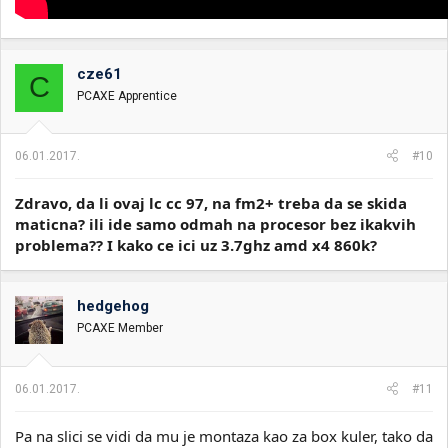
cze61
C
PCAXE Apprentice
06.01.2017.
#10
Zdravo, da li ovaj lc cc 97, na fm2+ treba da se skida
maticna? ili ide samo odmah na procesor bez ikakvih
problema?? I kako ce ici uz 3.7ghz amd x4 860k?
hedgehog
PCAXE Member
06.01.2017.
#11
Pa na slici se vidi da mu je montaza kao za box kuler, tako da