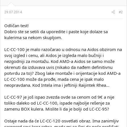
29.07.2014.
#2
Odličan test!
Dobro ste se setili da uporedite i paste koje dolaze sa
kulerima sa nekom skupljom.
LC-CC-100 je malo razočarao u odnosu na Aidos obzirom na
svoj izgled i cenu, ali Aidos je izgleda malo bučniji i
nezgodniji za montažu. Kod AMD-a Aidos se samo može
okrenuti da izduvava uvis (nikako da nađem definitivnu
potvrdu za to)? Zbog lake montaže i orijentacije kod AMD-a
LC-CC-100 može da prođe, mada cena je ipak malo
neopravdana. Kod Intela ima i jeftiniji Raijintek Rhea...
LC-CC-97 je još ispao zvezda ovde sa cenom od 9€ a nije
toliko daleko od LC-CC-100, ispade najbolje rešenje za
zamenu BOX kulera. Mislite li da je bolji od LC-CC-95?
Ostaje nada da će LC-CC-120 osvetlati obraz. Ima zanimljiv
raspored cevi kroz rebra, mada mi se čini da neće prešišati