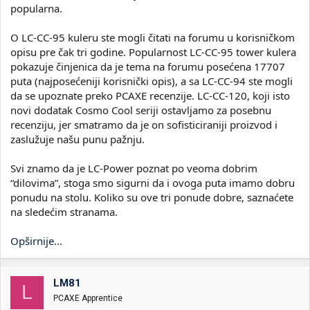
popularna.
O LC-CC-95 kuleru ste mogli čitati na forumu u korisničkom
opisu pre čak tri godine. Popularnost LC-CC-95 tower kulera
pokazuje činjenica da je tema na forumu posećena 17707
puta (najposećeniji korisnički opis), a sa LC-CC-94 ste mogli
da se upoznate preko PCAXE recenzije. LC-CC-120, koji isto
novi dodatak Cosmo Cool seriji ostavljamo za posebnu
recenziju, jer smatramo da je on sofisticiraniji proizvod i
zaslužuje našu punu pažnju.
Svi znamo da je LC-Power poznat po veoma dobrim
“dilovima”, stoga smo sigurni da i ovoga puta imamo dobru
ponudu na stolu. Koliko su ove tri ponude dobre, saznaćete
na sledećim stranama.
Opširnije
...
LM81
L
PCAXE Apprentice