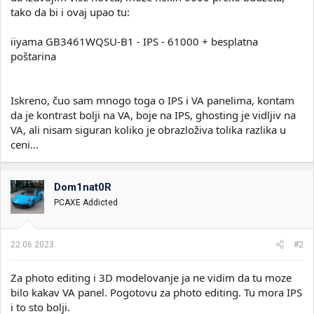
tako da bi i ovaj upao tu:
iiyama GB3461WQSU-B1 - IPS - 61000 + besplatna
poštarina
Iskreno, čuo sam mnogo toga o IPS i VA panelima, kontam
da je kontrast bolji na VA, boje na IPS, ghosting je vidljiv na
VA, ali nisam siguran koliko je obrazloživa tolika razlika u
ceni...
Dom1nat0R
PCAXE Addicted
22.06.2023.
#2
Za photo editing i 3D modelovanje ja ne vidim da tu moze
bilo kakav VA panel. Pogotovu za photo editing. Tu mora IPS
i to sto bolji.