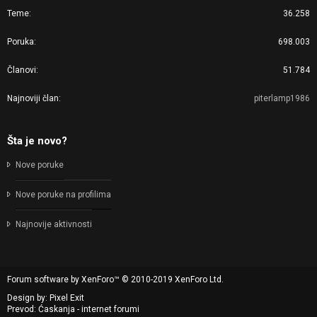
Teme
36.258
Poruka
698.003
Članovi
51.784
Najnoviji član
piterlamp1986
Šta je novo?
Nove poruke
Nove poruke na profilima
Najnovije aktivnosti
Forum software by XenForo™
© 2010-2019 XenForo Ltd.
Design by:
Pixel Exit
Prevod: Ćaskanja - internet forumi