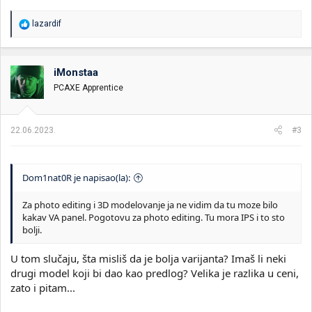
R
lazardif
e
a
g
o
iMonstaa
v
PCAXE Apprentice
a
n
j
a
22.06.2023.
#3
:
Dom1nat0R je napisao(la):
Za photo editing i 3D modelovanje ja ne vidim da tu moze bilo
kakav VA panel. Pogotovu za photo editing. Tu mora IPS i to sto
bolji.
U tom slučaju, šta misliš da je bolja varijanta? Imaš li neki
drugi model koji bi dao kao predlog? Velika je razlika u ceni,
zato i pitam...