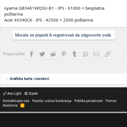
iiyama GB3461WQSU-B1 - IPS - 61000 + besplatna
poštarina
Acer XV340CK - IPS - 42500 + 2500 poštarina
Morate se prijaviti ili registrovati da odgovorite ovde.
Facebook
Twitter
Reddit
Pinterest
Tumblr
WhatsApp
Imejl
Link
Preporučite:
Grafičke karte i monitori
Axe Light
Srpski
Kontaktirajte nas
Pravila i uslovi korišćenja
Politika privatnosti
Pomoć
Naslovna
R
S
S