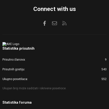
Connect with us
Facebook
Kontaktirajte nas
RSS
Statistika prisutnih
Prisutno članova
9
Prisutnih gostiju
543
Ukupno posetilaca
552
Ukupan broj može sadržati i skrivene posetioce.
Statistika foruma