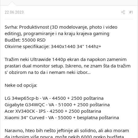
i
o
k
k
22.06.2023.
#1
t
r
e
e
m
t
Svrha: Produktivnost (3D modelovanje, photo i video
e
a
editing), programiranje i na kraju krajeva gaming
n
Budžet: 55000 RSD
j
Okvirne specifikacije: 3440x1440 34" 144hz+
a
Tražim neki Ultrawide 1440p ekran da napokon zamenim
prastari dual monitor setup. Iskreno, ne znam šta da tražim
s' obzirom na to da i nemam neki izbor...
Neke od opcija:
LG 34wp65cp-b - VA - 44500 + 2500 poštarina
Gigabyte G34WQC - VA - 51000 + 2500 poštarina
Acer XV340CK - IPS - 42500 + 2500 poštarina
Xiaomi 34" Curved - VA - 55000 + besplatna poštarina
Naravno, hteo bih nešto jeftinije ali solidno, ali ako moram
da izdvojim više novca, može nekih 6000 preko budžeta,