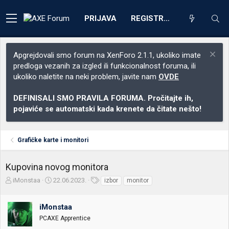
PRIJAVA
REGISTRACIJA
Apgrejdovali smo forum na XenForo 2.1.1, ukoliko imate
predloga vezanih za izgled ili funkcionalnost foruma, ili
ukoliko naletite na neki problem, javite nam
OVDE
DEFINISALI SMO PRAVILA FORUMA. Pročitajte ih,
pojaviće se automatski kada krenete da čitate nešto!
Grafičke karte i monitori
Kupovina novog monitora
Z
D
O
iMonstaa
22.06.2023.
izbor
monitor
a
a
z
č
t
n
iMonstaa
e
u
a
t
m
k
PCAXE Apprentice
n
p
e