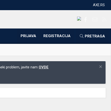
AXE.RS
Facebook
Kontakti
RS
PRIJAVA
REGISTRACIJA
PRETRAGA
 neki problem, javite nam
OVDE