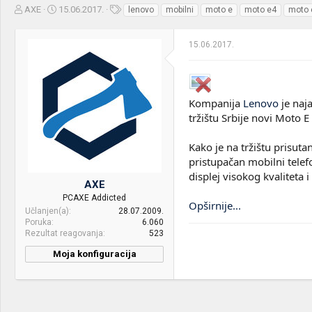
Z
D
O
AXE
15.06.2017.
lenovo
mobilni
moto e
moto e4
moto 
a
a
z
č
t
n
15.06.2017.
e
u
a
t
m
k
n
p
e
i
o
k
k
Kompanija
Lenovo
je naja
t
r
tržištu Srbije novi Moto E 
e
e
m
t
Kako je na tržištu prisuta
e
a
n
pristupačan mobilni telefo
j
displej visokog kvalitet
AXE
a
PCAXE Addicted
Opširnije...
Učlanjen(a)
28.07.2009.
Poruka
6.060
Rezultat reagovanja
523
Moja konfiguracija