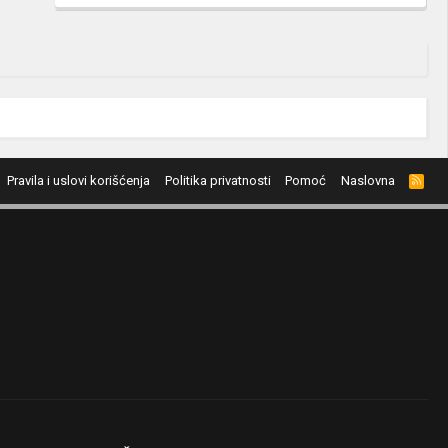
Pravila i uslovi korišćenja
Politika privatnosti
Pomoć
Naslovna
R
S
S