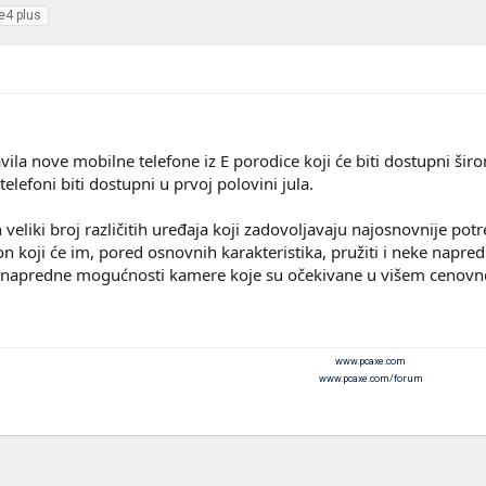
e4 plus
vila nove mobilne telefone iz E porodice koji će biti dostupni šir
telefoni biti dostupni u prvoj polovini jula.
n veliki broj različitih uređaja koji zadovoljavaju najosnovnije po
n koji će im, pored osnovnih karakteristika, pružiti i neke napredn
a i napredne mogućnosti kamere koje su očekivane u višem cenov
www.pcaxe.com
www.pcaxe.com/forum