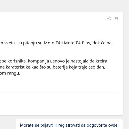
#1
om sveta – u pitanju su Moto E4 i Moto E4 Plus, dok će na
trebe korisnika, kompanija Lenovo je nastojala da kreira
e karateristike kao što su baterija koja traje ceo dan,
nom rangu.
Morate se prijaviti ili registrovati da odgovorite ovde.