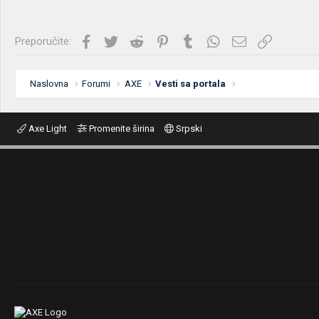
Facebook
Twitter
Reddit
Pinterest
Tumblr
WhatsApp
Imejl
Link
Preporučite:
Naslovna
Forumi
AXE
Vesti sa portala
Axe Light
Promenite širina
Srpski