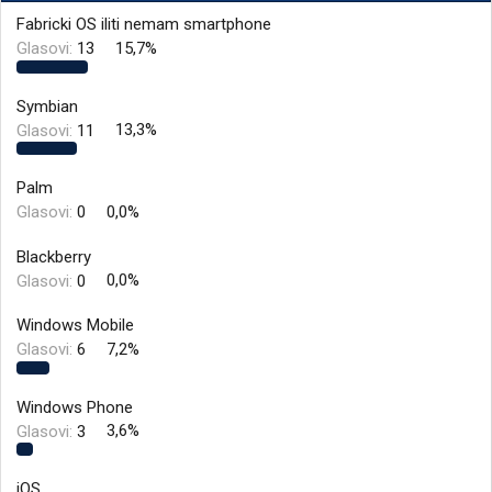
i
o
Fabricki OS iliti nemam smartphone
k
k
Glasovi:
13
15,7%
t
r
e
e
m
t
Symbian
e
a
Glasovi:
11
13,3%
n
j
a
Palm
Glasovi:
0
0,0%
Blackberry
Glasovi:
0
0,0%
Windows Mobile
Glasovi:
6
7,2%
Windows Phone
Glasovi:
3
3,6%
iOS