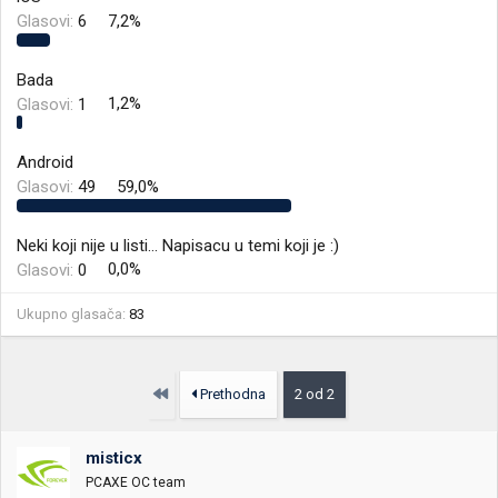
Glasovi:
6
7,2%
Bada
Glasovi:
1
1,2%
Android
Glasovi:
49
59,0%
Neki koji nije u listi... Napisacu u temi koji je :)
Glasovi:
0
0,0%
Ukupno glasača
83
Prvo
Prethodna
2 od 2
misticx
PCAXE OC team