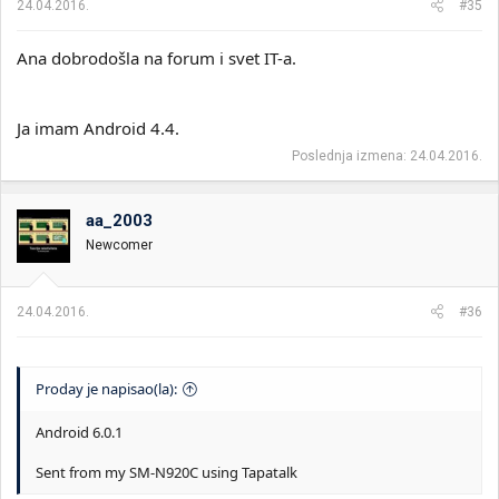
24.04.2016.
#35
Ana dobrodošla na forum i svet IT-a.
Ja imam Android 4.4.
Poslednja izmena:
24.04.2016.
aa_2003
Newcomer
24.04.2016.
#36
Proday je napisao(la):
Android 6.0.1
Sent from my SM-N920C using Tapatalk