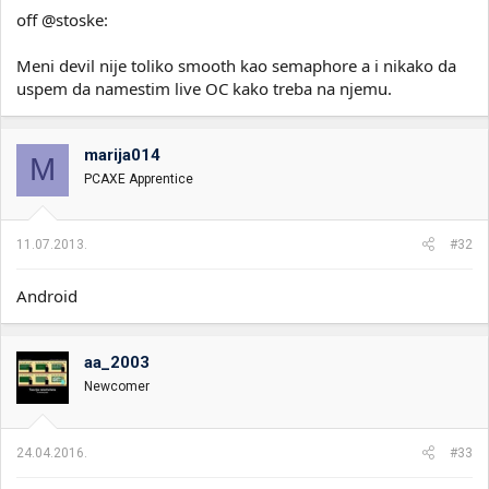
off @stoske:
Meni devil nije toliko smooth kao semaphore a i nikako da
uspem da namestim live OC kako treba na njemu.
marija014
M
PCAXE Apprentice
11.07.2013.
#32
Android
aa_2003
Newcomer
24.04.2016.
#33