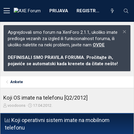
PRIJAVA
REGISTRACIJA
Apgrejdovali smo forum na XenForo 2.1.1, ukoliko imate
predloga vezanih za izgled ili funkcionalnost foruma, ili
ukoliko naletite na neki problem, javite nam
OVDE
DEFINISALI SMO PRAVILA FORUMA. Pročitajte ih,
pojaviće se automatski kada krenete da čitate nešto!
Ankete
Koji OS imate na telefonu [Q2/2012]
Z
D
voodoons
17.04.2012.
a
a
č
t
Koji operativni sistem imate na mobilnom
e
u
telefonu
t
m
n
p