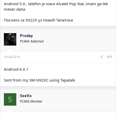
Android 5.0.. telefon je inace Alcatel Pop Star, imam ga tek
mesec dana
Послато са 5022X уз помоћ Тапатока
Proday
PCAXE Addicted
24.04.2016.
#34
Android 6.0.1
Sent from my SM-N920C using Tapatalk
5xeVo
5
PCAXE Member