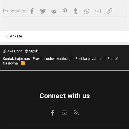
Facebook
Twitter
Reddit
Pinterest
Tumblr
WhatsApp
Imejl
Link
Preporučite:
Ankete
Axe Light
Srpski
Kontaktirajte nas
Pravila i uslovi korišćenja
Politika privatnosti
Pomoć
Naslovna
R
S
S
Connect with us
Facebook
Kontaktirajte nas
RSS