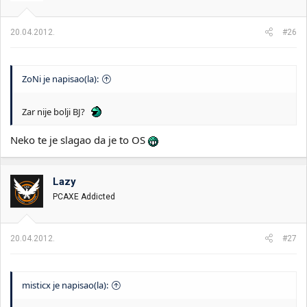
20.04.2012.
#26
ZoNi je napisao(la):
Zar nije bolji BJ?
Neko te je slagao da je to OS
Lazy
PCAXE Addicted
20.04.2012.
#27
misticx je napisao(la):