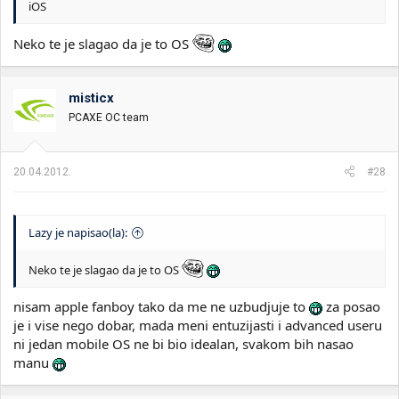
iOS
Neko te je slagao da je to OS
misticx
PCAXE OC team
20.04.2012.
#28
Lazy je napisao(la):
Neko te je slagao da je to OS
nisam apple fanboy tako da me ne uzbudjuje to
za posao
je i vise nego dobar, mada meni entuzijasti i advanced useru
ni jedan mobile OS ne bi bio idealan, svakom bih nasao
manu