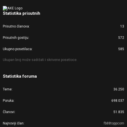
Statistika prisutnih
Prisutno članova
13
Prisutnih gostiju
572
Ukupno posetilaca
585
Ukupan broj može sadržati i skrivene posetioce.
Statistika foruma
Teme
36.250
Poruka
698.037
Članovi
51.835
Najnoviji član
fb88toppcom