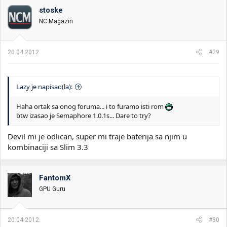
stoske
NC Magazin
20.04.2012.
#29
Lazy je napisao(la):
Haha ortak sa onog foruma... i to furamo isti rom
btw izasao je Semaphore 1.0.1s... Dare to try?
Devil mi je odlican, super mi traje baterija sa njim u
kombinaciji sa Slim 3.3
FantomX
GPU Guru
20.04.2012.
#30