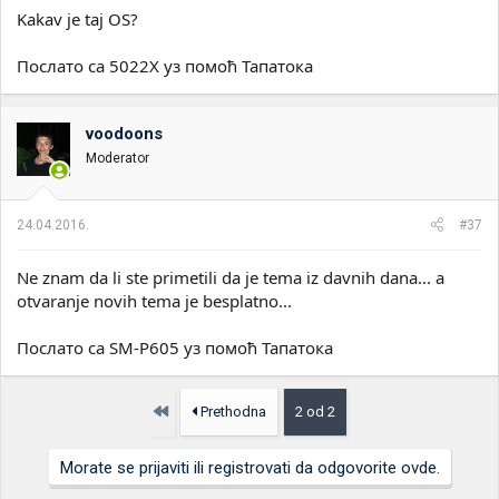
Kakav je taj OS?
Послато са 5022X уз помоћ Тапатока
voodoons
Moderator
24.04.2016.
#37
Ne znam da li ste primetili da je tema iz davnih dana... a
otvaranje novih tema je besplatno...
Послато са SM-P605 уз помоћ Тапатока
Prvo
Prethodna
2 od 2
Morate se prijaviti ili registrovati da odgovorite ovde.