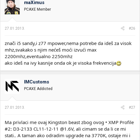
maXimus
i
o
k
k
PCAXE Member
t
r
e
e
m
t
27.01.2013.
#26
e
a
n
znači i5 sandy,i z77 mpower,nema potrebe da ideš za visok
j
a
mhz,svakako s njim nećeš moći izvući max
2200mhz,eventualno 2250mhz
ako ideš na ivy kasnije onda ok je visoka frekvencija
IMCustoms
PCAXE Addicted
27.01.2013.
#27
Ma privlaci me ovaj Kingston beast zbog ovog • XMP Profile
#2: D3-2133 CL11-12-11 @1.6V, ali cimam se da li ce mi
stati.. A taman ako odradim upgrade na 3770K, ostaje mi i