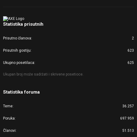
Statistika prisutnih
Prisutno članova
2
Prisutnih gostiju
623
Ukupno posetilaca
625
Ukupan broj može sadržati i skrivene posetioce.
Statistika foruma
Teme
36.257
Poruka
697.959
Članovi
51.513