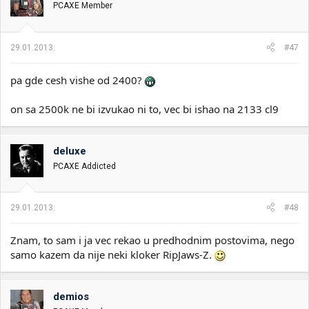
PCAXE Member
29.01.2013.
#47
pa gde cesh vishe od 2400?
on sa 2500k ne bi izvukao ni to, vec bi ishao na 2133 cl9
deluxe
PCAXE Addicted
29.01.2013.
#48
Znam, to sam i ja vec rekao u predhodnim postovima, nego
samo kazem da nije neki kloker RipJaws-Z.
demios