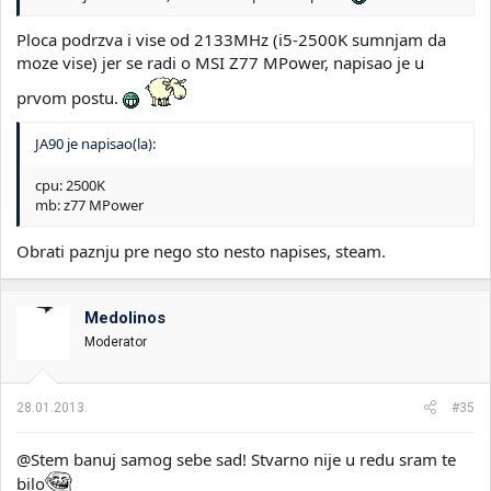
Ploca podrzva i vise od 2133MHz (i5-2500K sumnjam da
moze vise) jer se radi o MSI Z77 MPower, napisao je u
prvom postu.
JA90 je napisao(la):
cpu: 2500K
mb: z77 MPower
Obrati paznju pre nego sto nesto napises, steam.
Medolinos
Moderator
28.01.2013.
#35
@Stem banuj samog sebe sad! Stvarno nije u redu sram te
bilo