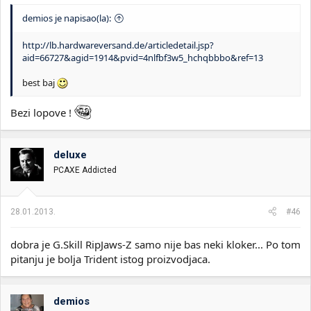
demios je napisao(la):
http://lb.hardwareversand.de/articledetail.jsp?
aid=66727&agid=1914&pvid=4nlfbf3w5_hchqbbbo&ref=13
best baj
Bezi lopove !
deluxe
PCAXE Addicted
28.01.2013.
#46
dobra je G.Skill RipJaws-Z samo nije bas neki kloker... Po tom
pitanju je bolja Trident istog proizvodjaca.
demios