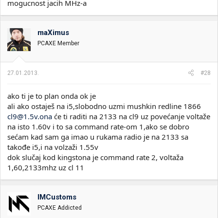
mogucnost jacih MHz-a
maXimus
PCAXE Member
27.01.2013.
#28
ako ti je to plan onda ok je
ali ako ostaješ na i5,slobodno uzmi mushkin redline 1866
cl9@1.5v.ona
će ti raditi na 2133 na cl9 uz povećanje voltaže
na isto 1.60v i to sa command rate-om 1,ako se dobro
sećam kad sam ga imao u rukama radio je na 2133 sa
takođe i5,i na volzaži 1.55v
dok slučaj kod kingstona je command rate 2, voltaža
1,60,2133mhz uz cl 11
IMCustoms
PCAXE Addicted