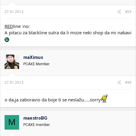
27.01.2013.
#29
RED
line :no:
A pitacu za blackline sutra da li moze neki shop da mi nabavi
maXimus
PCAXE Member
27.01.2013.
#30
o da,ja zaboravio da boje ti se neslažu.....sorry
maestroBG
M
PCAXE member