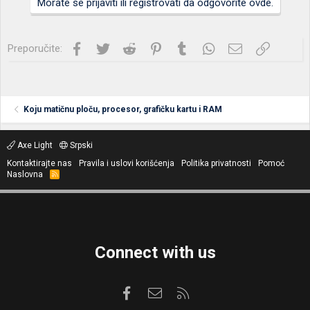
Morate se prijaviti ili registrovati da odgovorite ovde.
Facebook
Twitter
Reddit
Pinterest
Tumblr
WhatsApp
Imejl
Link
Preporučite:
Koju matičnu ploču, procesor, grafičku kartu i RAM
Axe Light
Srpski
Kontaktirajte nas
Pravila i uslovi korišćenja
Politika privatnosti
Pomoć
Naslovna
R
S
S
Connect with us
Facebook
Kontaktirajte nas
RSS