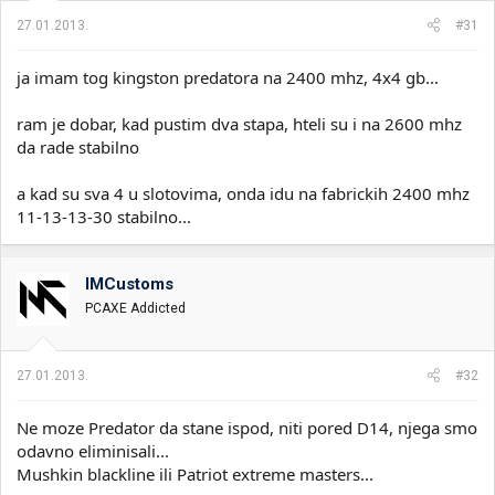
27.01.2013.
#31
ja imam tog kingston predatora na 2400 mhz, 4x4 gb...
ram je dobar, kad pustim dva stapa, hteli su i na 2600 mhz
da rade stabilno
a kad su sva 4 u slotovima, onda idu na fabrickih 2400 mhz
11-13-13-30 stabilno...
IMCustoms
PCAXE Addicted
27.01.2013.
#32
Ne moze Predator da stane ispod, niti pored D14, njega smo
odavno eliminisali...
Mushkin blackline ili Patriot extreme masters...