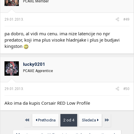
PCAXE Member
29.01.2013.
#49
pa dobro, al vidi mu cenu. ima nize latencije no npr
predator, koji ima plus visoke hladnjake i plus je budjavi
kingston
lucky0201
PCAXE Apprentice
29.01.2013.
#50
Ako ima da kupis Corsair RED Low Profile
Prvo
Poslednja
Prethodna
2 od 4
Sledeća