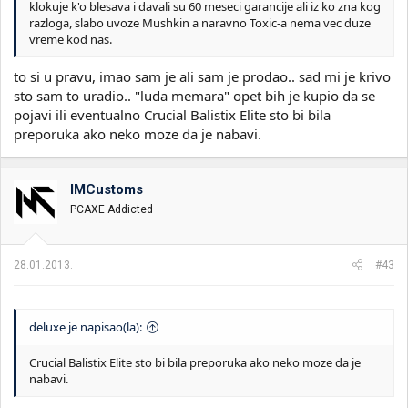
klokuje k'o blesava i davali su 60 meseci garancije ali iz ko zna kog
razloga, slabo uvoze Mushkin a naravno Toxic-a nema vec duze
vreme kod nas.
to si u pravu, imao sam je ali sam je prodao.. sad mi je krivo
sto sam to uradio.. "luda memara" opet bih je kupio da se
pojavi ili eventualno Crucial Balistix Elite sto bi bila
preporuka ako neko moze da je nabavi.
IMCustoms
PCAXE Addicted
28.01.2013.
#43
deluxe je napisao(la):
Crucial Balistix Elite sto bi bila preporuka ako neko moze da je
nabavi.