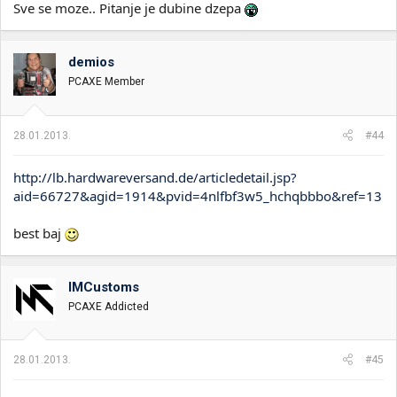
Sve se moze.. Pitanje je dubine dzepa
demios
PCAXE Member
28.01.2013.
#44
http://lb.hardwareversand.de/articledetail.jsp?
aid=66727&agid=1914&pvid=4nlfbf3w5_hchqbbbo&ref=13
best baj
IMCustoms
PCAXE Addicted
28.01.2013.
#45