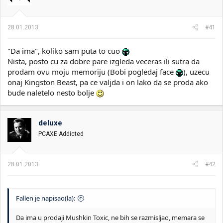
28.01.2013.
#41
"Da ima", koliko sam puta to cuo
Nista, posto cu za dobre pare izgleda veceras ili sutra da
prodam ovu moju memoriju (Bobi pogledaj face
), uzecu
onaj Kingston Beast, pa ce valjda i on lako da se proda ako
bude naletelo nesto bolje
deluxe
PCAXE Addicted
28.01.2013.
#42
Fallen je napisao(la):
Da ima u prodaji Mushkin Toxic, ne bih se razmisljao, memara se