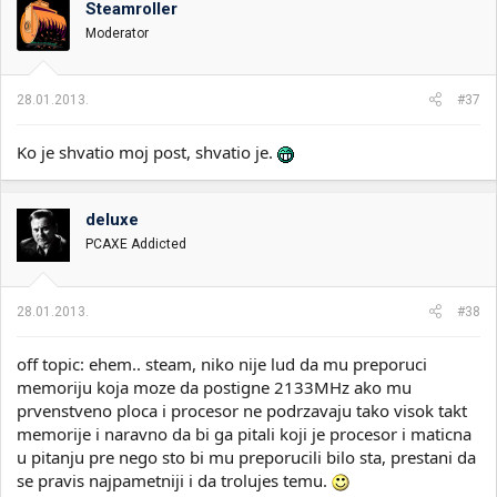
Steamroller
Moderator
28.01.2013.
#37
Ko je shvatio moj post, shvatio je.
deluxe
PCAXE Addicted
28.01.2013.
#38
off topic: ehem.. steam, niko nije lud da mu preporuci
memoriju koja moze da postigne 2133MHz ako mu
prvenstveno ploca i procesor ne podrzavaju tako visok takt
memorije i naravno da bi ga pitali koji je procesor i maticna
u pitanju pre nego sto bi mu preporucili bilo sta, prestani da
se pravis najpametniji i da trolujes temu.