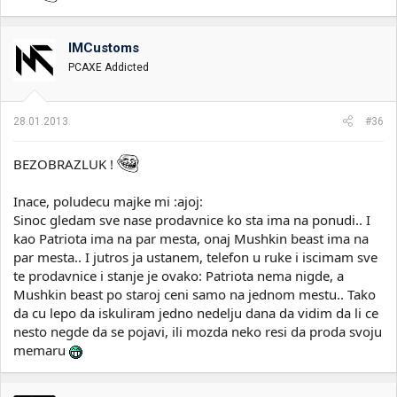
IMCustoms
PCAXE Addicted
28.01.2013.
#36
BEZOBRAZLUK !
Inace, poludecu majke mi :ajoj:
Sinoc gledam sve nase prodavnice ko sta ima na ponudi.. I
kao Patriota ima na par mesta, onaj Mushkin beast ima na
par mesta.. I jutros ja ustanem, telefon u ruke i iscimam sve
te prodavnice i stanje je ovako: Patriota nema nigde, a
Mushkin beast po staroj ceni samo na jednom mestu.. Tako
da cu lepo da iskuliram jedno nedelju dana da vidim da li ce
nesto negde da se pojavi, ili mozda neko resi da proda svoju
memaru