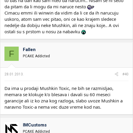
to bas na dan kad sam hteo da narucim.. Nisam se ni setio
da pitam da li mogu da mi naruce nesto
Cimacu emmi ili winwin da vidim da li ce da ih narucuju
uskoro, atom sam vec pitao, oni ce kao krajem sledece
nedelje da dobiju neke Mushkin, ali ne znaju koje.. A ovi
ostali su s prstom u nosu za nabavku
Fallen
F
PCAXE Addicted
28.01.2013.
#40
Da ima u prodaji Mushkin Toxic, ne bih se razmisljao,
memara se klokuje k'o blesava i davali su 60 meseci
garancije ali iz ko zna kog razloga, slabo uvoze Mushkin a
naravno Toxic-a nema vec duze vreme kod nas.
IMCustoms
PCAXE Addicted