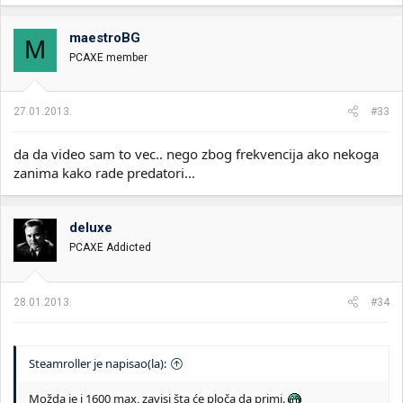
maestroBG
M
PCAXE member
27.01.2013.
#33
da da video sam to vec.. nego zbog frekvencija ako nekoga
zanima kako rade predatori...
deluxe
PCAXE Addicted
28.01.2013.
#34
Steamroller je napisao(la):
Možda je i 1600 max, zavisi šta će ploča da primi.