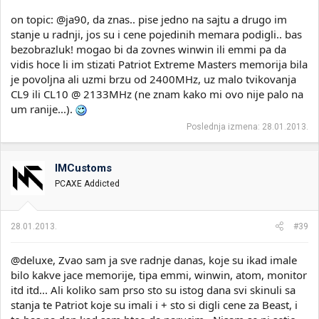
on topic: @ja90, da znas.. pise jedno na sajtu a drugo im
stanje u radnji, jos su i cene pojedinih memara podigli.. bas
bezobrazluk! mogao bi da zovnes winwin ili emmi pa da
vidis hoce li im stizati Patriot Extreme Masters memorija bila
je povoljna ali uzmi brzu od 2400MHz, uz malo tvikovanja
CL9 ili CL10 @ 2133MHz (ne znam kako mi ovo nije palo na
um ranije...).
Poslednja izmena:
28.01.2013.
IMCustoms
PCAXE Addicted
28.01.2013.
#39
@deluxe, Zvao sam ja sve radnje danas, koje su ikad imale
bilo kakve jace memorije, tipa emmi, winwin, atom, monitor
itd itd... Ali koliko sam prso sto su istog dana svi skinuli sa
stanja te Patriot koje su imali i + sto si digli cene za Beast, i