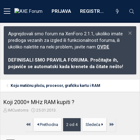
PRIJAVA
REGISTRACIJA
Apgrejdovali smo forum na XenForo 2.1.1, ukoliko imate
predloga vezanih za izgled ili funkcionalnost foruma, ili
ukoliko naletite na neki problem, javite nam
OVDE
DEFINISALI SMO PRAVILA FORUMA. Pročitajte ih,
pojaviće se automatski kada krenete da čitate nešto!
Koju matičnu ploču, procesor, grafičku kartu i RAM
Koji 2000+ MHz RAM kupiti ?
Z
D
IMCustoms
25.01.2013.
a
a
č
t
Prvo
Poslednja
Prethodna
2 od 4
Sledeća
e
u
t
m
n
p