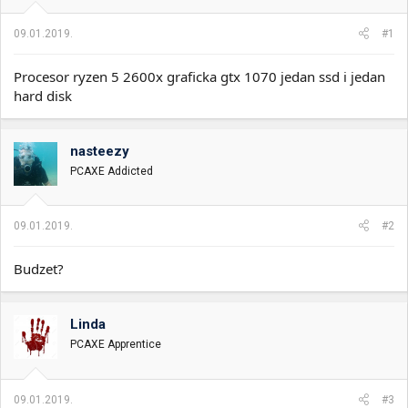
i
o
k
k
09.01.2019.
#1
t
r
e
e
Procesor ryzen 5 2600x graficka gtx 1070 jedan ssd i jedan
m
t
e
a
hard disk
n
j
a
nasteezy
PCAXE Addicted
09.01.2019.
#2
Budzet?
Linda
PCAXE Apprentice
09.01.2019.
#3