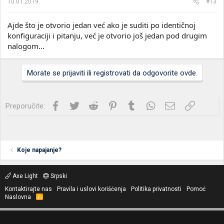
10.01.2019.
#13
Ajde što je otvorio jedan već ako je suditi po identičnoj
konfiguraciji i pitanju, već je otvorio još jedan pod drugim
nalogom...
Morate se prijaviti ili registrovati da odgovorite ovde.
Facebook
Twitter
Reddit
Pinterest
Tumblr
WhatsApp
Imejl
Link
Preporučite:
Koje napajanje?
Axe Light
Srpski
Kontaktirajte nas
Pravila i uslovi korišćenja
Politika privatnosti
Pomoć
Naslovna
R
S
S