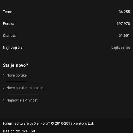
Teme
36.255
Poruka
697.978
Članovi
51.601
Najnoviji član
bajilive8net
Šta je novo?
Nove poruke
Nove poruke na profilima
Najnovije aktivnosti
Forum software by XenForo™
© 2010-2019 XenForo Ltd.
Design by:
Pixel Exit