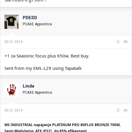
PDESD
PCAXE Apprentice
09.01.2019.
#8
+1 za Seasonic focus plus 650w. Best buy.
Sent from my EML-L29 using Tapatalk
Linda
PCAXE Apprentice
09.01.2019.
#9
MS INDUSTRIAL napajanje PLATINUM PRO 80PLUS BRONZE 700W,
Semi-Modularno, ATX (PS2) , do 85% efikasnosti