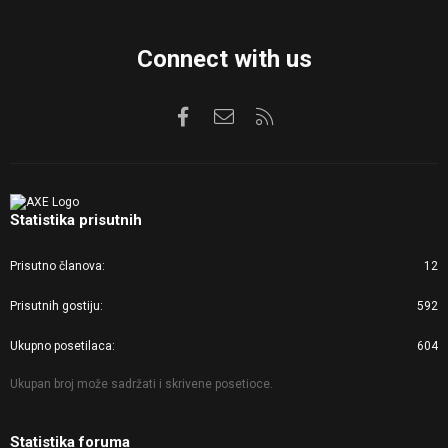
Connect with us
Facebook
Kontaktirajte nas
RSS
Statistika prisutnih
Prisutno članova
12
Prisutnih gostiju
592
Ukupno posetilaca
604
Ukupan broj može sadržati i skrivene posetioce.
Statistika foruma