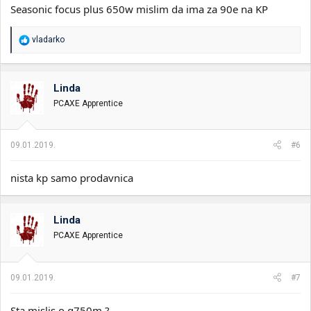
Seasonic focus plus 650w mislim da ima za 90e na KP
R
vladarko
e
a
g
o
Linda
v
PCAXE Apprentice
a
n
j
a
09.01.2019.
#6
:
nista kp samo prodavnica
Linda
PCAXE Apprentice
09.01.2019.
#7
Sta mislis o g750m ?