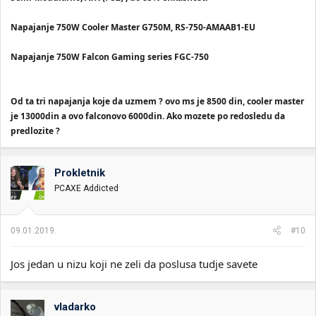
Napajanje 750W Cooler Master G750M, RS-750-AMAAB1-EU
Napajanje 750W Falcon Gaming series FGC-750
Od ta tri napajanja koje da uzmem ? ovo ms je 8500 din, cooler master
je 13000din a ovo falconovo 6000din. Ako mozete po redosledu da
predlozite ?
Prokletnik
PCAXE Addicted
09.01.2019.
#10
Jos jedan u nizu koji ne zeli da poslusa tudje savete
vladarko