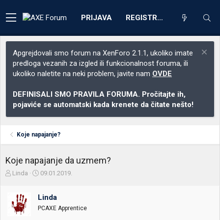
PRIJAVA
REGISTRACIJA
Apgrejdovali smo forum na XenForo 2.1.1, ukoliko imate
predloga vezanih za izgled ili funkcionalnost foruma, ili
ukoliko naletite na neki problem, javite nam
OVDE
DEFINISALI SMO PRAVILA FORUMA. Pročitajte ih,
pojaviće se automatski kada krenete da čitate nešto!
Koje napajanje?
Koje napajanje da uzmem?
Z
D
Linda
09.01.2019.
a
a
č
t
Linda
e
u
t
m
PCAXE Apprentice
n
p