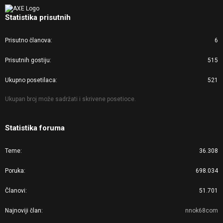
Statistika prisutnih
Prisutno članova
6
Prisutnih gostiju
515
Ukupno posetilaca
521
Ukupan broj može sadržati i skrivene posetioce.
Statistika foruma
Teme
36.308
Poruka
698.034
Članovi
51.701
Najnoviji član
nnok68com