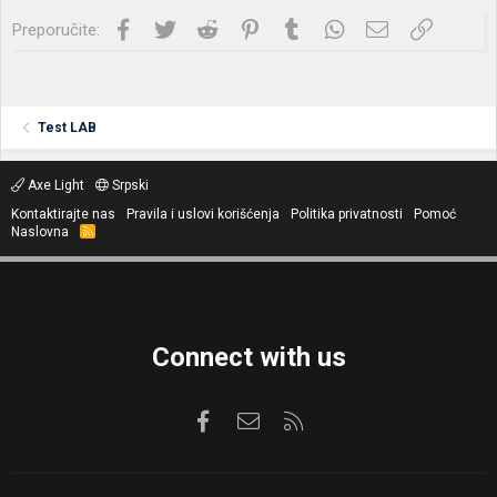
Facebook
Twitter
Reddit
Pinterest
Tumblr
WhatsApp
Imejl
Link
Preporučite:
Test LAB
Axe Light
Srpski
Kontaktirajte nas
Pravila i uslovi korišćenja
Politika privatnosti
Pomoć
Naslovna
R
S
S
Connect with us
Facebook
Kontaktirajte nas
RSS