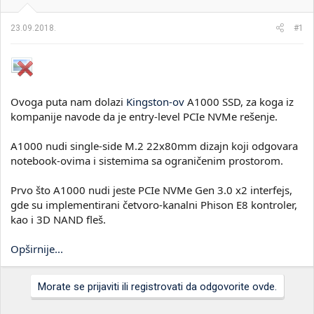
i
o
k
k
23.09.2018.
#1
t
r
e
e
m
t
e
a
n
j
Ovoga puta nam dolazi
Kingston-ov
A1000 SSD, za koga iz
a
kompanije navode da je entry-level PCIe NVMe rešenje.
A1000 nudi single-side M.2 22x80mm dizajn koji odgovara
notebook-ovima i sistemima sa ograničenim prostorom.
Prvo što A1000 nudi jeste PCIe NVMe Gen 3.0 x2 interfejs,
gde su implementirani četvoro-kanalni Phison E8 kontroler,
kao i 3D NAND fleš.
Opširnije...
Morate se prijaviti ili registrovati da odgovorite ovde.