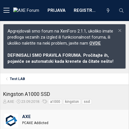
PRIJAVA
REGISTRACIJA
Apgrejdovali smo forum na XenForo 2.1.1, ukoliko imate
predloga vezanih za izgled ili funkcionalnost foruma, ili
ukoliko naletite na neki problem, javite nam
OVDE
DEFINISALI SMO PRAVILA FORUMA. Pročitajte ih,
pojaviće se automatski kada krenete da čitate nešto!
Test LAB
Kingston A1000 SSD
Z
D
O
AXE
23.09.2018.
a1000
kingston
ssd
a
a
z
č
t
n
AXE
e
u
a
t
m
k
PCAXE Addicted
n
p
e