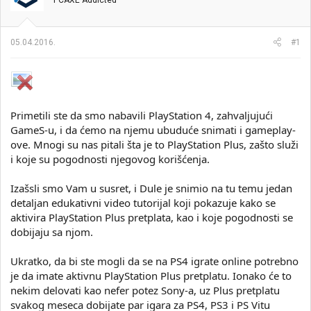
PCAXE Addicted
i
o
k
k
t
r
05.04.2016.
#1
e
e
m
t
e
a
n
j
a
Primetili ste da smo nabavili PlayStation 4, zahvaljujući
GameS-u, i da ćemo na njemu ubuduće snimati i gameplay-
ove. Mnogi su nas pitali šta je to PlayStation Plus, zašto služi
i koje su pogodnosti njegovog korišćenja.
Izašsli smo Vam u susret, i Dule je snimio na tu temu jedan
detaljan edukativni video tutorijal koji pokazuje kako se
aktivira PlayStation Plus pretplata, kao i koje pogodnosti se
dobijaju sa njom.
Ukratko, da bi ste mogli da se na PS4 igrate online potrebno
je da imate aktivnu PlayStation Plus pretplatu. Ionako će to
nekim delovati kao nefer potez Sony-a, uz Plus pretplatu
svakog meseca dobijate par igara za PS4, PS3 i PS Vitu