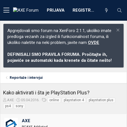
PRIJAVA
REGISTRACIJA
Apgrejdovali smo forum na XenForo 2.1.1, ukoliko imate
predloga vezanih za izgled ili funkcionalnost foruma, ili
ukoliko naletite na neki problem, javite nam
OVDE
DEFINISALI SMO PRAVILA FORUMA. Pročitajte ih,
pojaviće se automatski kada krenete da čitate nešto!
Reportaže i intervjui
Kako aktivirati i šta je PlayStation Plus?
Z
D
O
AXE
05.04.2016.
online
playstation 4
playstation plus
a
a
z
ps4
sony
č
t
n
e
u
a
t
m
k
AXE
n
p
e