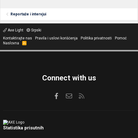
Reportaže i intervjui
Axe Light
Srpski
Kontaktirajte nas
Pravila i uslovi korišćenja
Politika privatnosti
Pomoć
Naslovna
R
S
S
Connect with us
Facebook
Kontaktirajte nas
RSS
Statistika prisutnih