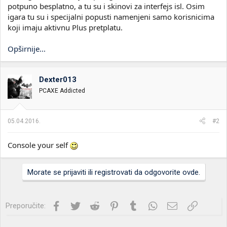
potpuno besplatno, a tu su i skinovi za interfejs isl. Osim
igara tu su i specijalni popusti namenjeni samo korisnicima
koji imaju aktivnu Plus pretplatu.
Opširnije...
Dexter013
PCAXE Addicted
05.04.2016.
#2
Console your self
Morate se prijaviti ili registrovati da odgovorite ovde.
Facebook
Twitter
Reddit
Pinterest
Tumblr
WhatsApp
Imejl
Link
Preporučite: