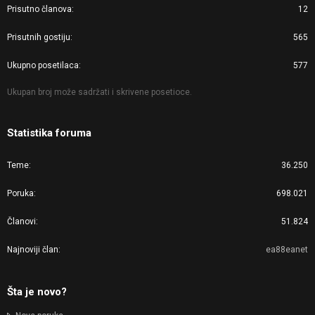
Prisutno članova
12
Prisutnih gostiju
565
Ukupno posetilaca
577
Ukupan broj može sadržati i skrivene posetioce.
Statistika foruma
Teme
36.250
Poruka
698.021
Članovi
51.824
Najnoviji član
ea88eanet
Šta je novo?