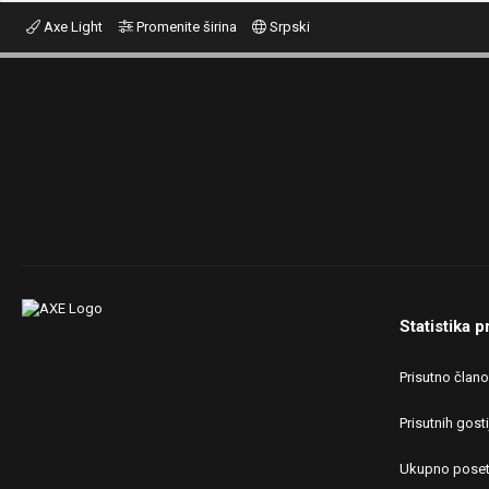
Axe Light
Promenite širina
Srpski
Statistika p
Prisutno član
Prisutnih gosti
Ukupno poset