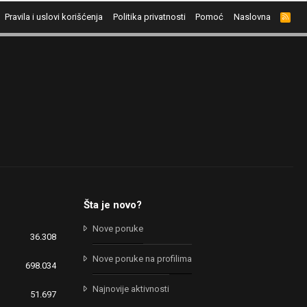
Pravila i uslovi korišćenja
Politika privatnosti
Pomoć
Naslovna
R
S
S
Šta je novo?
Nove poruke
36.308
Nove poruke na profilima
698.034
Najnovije aktivnosti
51.697