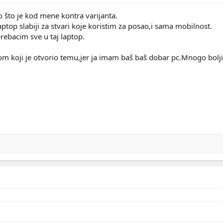
 što je kod mene kontra varijanta.
ptop slabiji za stvari koje koristim za posao,i sama mobilnost.
prebacim sve u taj laptop.
om koji je otvorio temu,jer ja imam baš baš dobar pc.Mnogo bolj