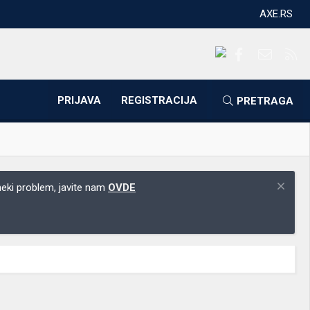
AXE.RS
Facebook
Kontakti
RS
PRIJAVA
REGISTRACIJA
PRETRAGA
 neki problem, javite nam
OVDE