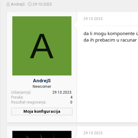
Z
D
AndrejS
29.10.2023.
a
a
č
t
29.10.2023.
e
u
t
m
A
n
p
da li mogu komponente iz
i
o
da ih prebacim u racunar k
k
k
t
r
e
e
m
t
e
a
n
j
AndrejS
a
Newcomer
Učlanjen(a)
29.10.2023.
Poruka
4
Rezultat reagovanja
0
Moja konfiguracija
29.10.2023.