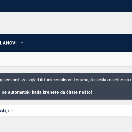
LANOVI
 vezanih za izgled ili funkcionalnost foruma, ili ukoliko naletite na
se automatski kada krenete da čitate nešto!
eđaji