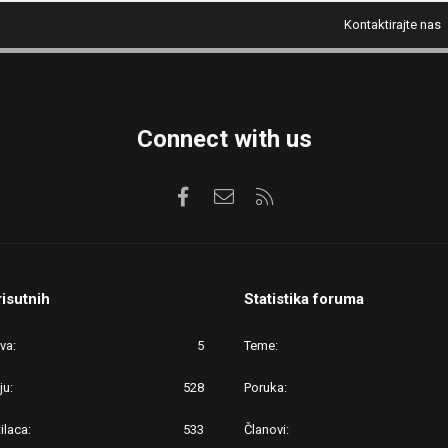
Kontaktirajte nas
Connect with us
Facebook
Kontaktirajte nas
RSS
risutnih
Statistika foruma
ova
5
Teme
ju
528
Poruka
ilaca
533
Članovi