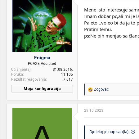
Mene isto interesuje samo
Imam dobar pc,ali mi je la
Pa eto...voleo bi da ja to 
Pratim temu.
ps:Ne bih menjao sa član
Enigma
PCAXE Addicted
Učlanjen(a)
31.08.2016.
Poruka
11.105
Rezultat reagovanja
7.017
Moja konfiguracija
R
Zogovac
e
CPU & cooler:
Intel i7 3770K(4.4ghz),-
a
BeQuiet pure rock slim
g
o
29.10.2023.
Motherboard:
AsRock p67 pro
v
a
A
RAM:
hyperx fury 12 GB DDR3
n
1600 mhz cl10
j
Djolekg je napisao(la):
a
VGA & cooler:
Sapphire Nitro + RX 580
: