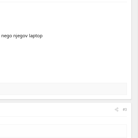
i nego njegov laptop
#3