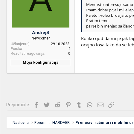
Mene isto interesuje samo 
4gb
Imam dobar pc,ali mi je lap
Pa eto...voleo bi da ja to p
Display:
Asus vg248qe 144hz
Pratim temu.
HDD:
hdd(wd blue
ps:Ne bih menjao sa članom
500gb),ssd(adata su650
AndrejS
240gb)
Koliko god da mi je jak l
Newcomer
ocajno losa tako da se tebi
Učlanjen(a)
29.10.2023.
Sound:
Logitech G230
Poruka
4
Rezultat reagovanja
0
Case:
cooler master elite
Moja konfiguracija
PSU:
Corsair RM1000x
Mice &
HyperX pulsefire fps
keyboard:
pro,Cooler master
Masterkeys Pro M,Podloga
- Zowie G-SR
Internet:
sbb 150/10
Facebook
Twitter
Reddit
Pinterest
Tumblr
WhatsApp
Imejl
Link
Preporučite:
OS & Browser:
windows 10 pro 64bit
Naslovna
Forumi
HARDVER
Prenosivi računari i mobilni ur
Other:
xaomi redmi note 8 pro