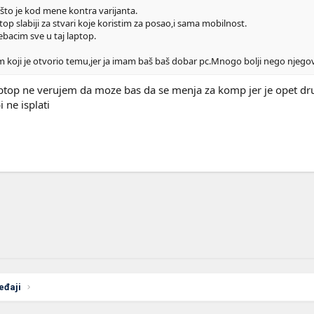
što je kod mene kontra varijanta.
top slabiji za stvari koje koristim za posao,i sama mobilnost.
rebacim sve u taj laptop.
 koji je otvorio temu,jer ja imam baš baš dobar pc.Mnogo bolji nego njego
aptop ne verujem da moze bas da se menja za komp jer je opet drug
 ne isplati
eđaji