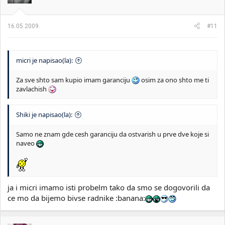
16.05.2009.
#11
micri je napisao(la):
Za sve shto sam kupio imam garanciju
osim za ono shto me ti
zavlachish
Shiki je napisao(la):
Samo ne znam gde cesh garanciju da ostvarish u prve dve koje si
naveo
ja i micri imamo isti probelm tako da smo se dogovorili da
ce mo da bijemo bivse radnike :banana: