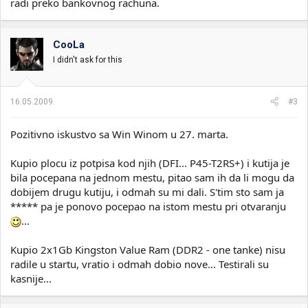
radi preko bankovnog rachuna.
CooLa
I didn't ask for this
16.05.2009.
#3
Pozitivno iskustvo sa Win Winom u 27. marta.
Kupio plocu iz potpisa kod njih (DFI... P45-T2RS+) i kutija je
bila pocepana na jednom mestu, pitao sam ih da li mogu da
dobijem drugu kutiju, i odmah su mi dali. S'tim sto sam ja
***** pa je ponovo pocepao na istom mestu pri otvaranju
...
Kupio 2x1Gb Kingston Value Ram (DDR2 - one tanke) nisu
radile u startu, vratio i odmah dobio nove... Testirali su
kasnije...