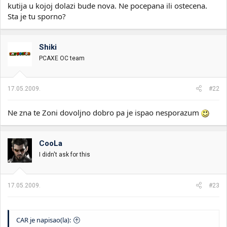
kutija u kojoj dolazi bude nova. Ne pocepana ili ostecena.
Sta je tu sporno?
Shiki
PCAXE OC team
17.05.2009.
#22
Ne zna te Zoni dovoljno dobro pa je ispao nesporazum
CooLa
I didn't ask for this
17.05.2009.
#23
CAR je napisao(la):