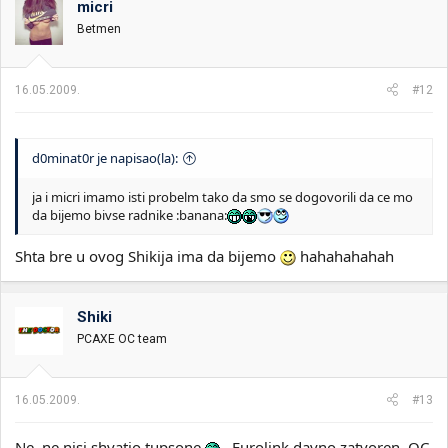
micri
Betmen
16.05.2009.
#12
d0minat0r je napisao(la):
ja i micri imamo isti probelm tako da smo se dogovorili da ce mo
da bijemo bivse radnike :banana:
Shta bre u ovog Shikija ima da bijemo
hahahahahah
Shiki
PCAXE OC team
16.05.2009.
#13
Ne, ne nisi shvatio tupsone
, Eurolink davno zatvoren, OC