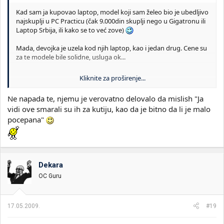
Kad sam ja kupovao laptop, model koji sam želeo bio je ubedljivo
najskuplji u PC Practicu (čak 9.000din skuplji nego u Gigatronu ili
Laptop Srbija, ili kako se to već zove)
Mada, devojka je uzela kod njih laptop, kao i jedan drug. Cene su
za te modele bile solidne, usluga ok...
Kliknite za proširenje...
Ček malo, tebi smeta to što sam ga pitao zašto je tražio da mu
zamene kutiju? Jel to neko pitanje koje ne sme da se postavlja?
Ne napada te, njemu je verovatno delovalo da mislish "Ja
Ne razumem, deluje mi kao da me napadaš zbog pitanja
vidi ove smarali su ih za kutiju, kao da je bitno da li je malo
pocepana"
==========
Btw, Eurolink u
Staklencu
nema veze sa starim Eurolinkom?
Dekara
OC Guru
17.05.2009.
#19