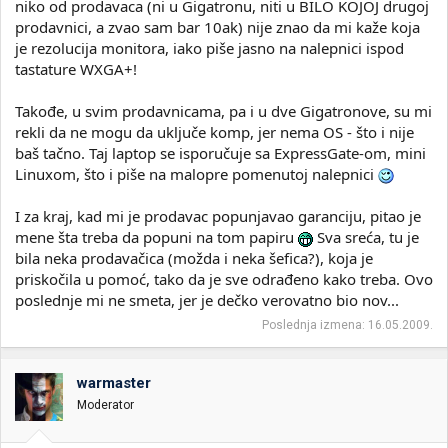
niko od prodavaca (ni u Gigatronu, niti u BILO KOJOJ drugoj
prodavnici, a zvao sam bar 10ak) nije znao da mi kaže koja
je rezolucija monitora, iako piše jasno na nalepnici ispod
tastature WXGA+!
Takođe, u svim prodavnicama, pa i u dve Gigatronove, su mi
rekli da ne mogu da uključe komp, jer nema OS - što i nije
baš tačno. Taj laptop se isporučuje sa ExpressGate-om, mini
Linuxom, što i piše na malopre pomenutoj nalepnici
I za kraj, kad mi je prodavac popunjavao garanciju, pitao je
mene šta treba da popuni na tom papiru
Sva sreća, tu je
bila neka prodavačica (možda i neka šefica?), koja je
priskočila u pomoć, tako da je sve odrađeno kako treba. Ovo
poslednje mi ne smeta, jer je dečko verovatno bio nov...
Poslednja izmena:
16.05.2009.
warmaster
Moderator