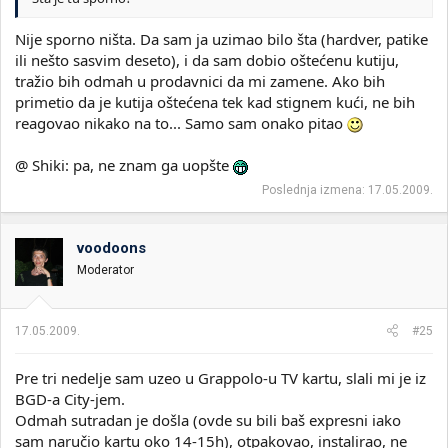
Nije sporno ništa. Da sam ja uzimao bilo šta (hardver, patike
ili nešto sasvim deseto), i da sam dobio oštećenu kutiju,
tražio bih odmah u prodavnici da mi zamene. Ako bih
primetio da je kutija oštećena tek kad stignem kući, ne bih
reagovao nikako na to... Samo sam onako pitao
@ Shiki: pa, ne znam ga uopšte
Poslednja izmena:
17.05.2009.
voodoons
Moderator
17.05.2009.
#25
Pre tri nedelje sam uzeo u Grappolo-u TV kartu, slali mi je iz
BGD-a City-jem.
Odmah sutradan je došla (ovde su bili baš expresni iako
sam naručio kartu oko 14-15h), otpakovao, instalirao, ne