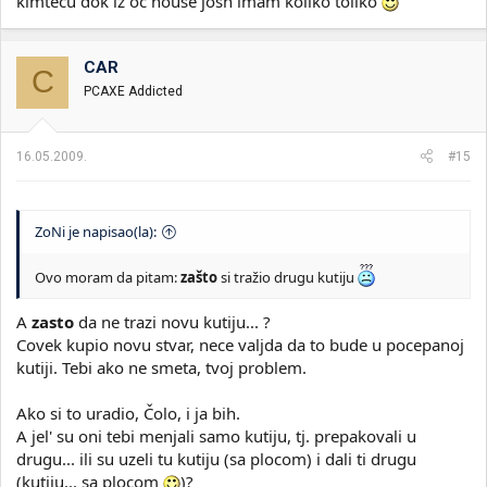
kimtecu dok iz oc house josh imam koliko toliko
CAR
C
PCAXE Addicted
16.05.2009.
#15
ZoNi je napisao(la):
Ovo moram da pitam:
zašto
si tražio drugu kutiju
A
zasto
da ne trazi novu kutiju... ?
Covek kupio novu stvar, nece valjda da to bude u pocepanoj
kutiji. Tebi ako ne smeta, tvoj problem.
Ako si to uradio, Čolo, i ja bih.
A jel' su oni tebi menjali samo kutiju, tj. prepakovali u
drugu... ili su uzeli tu kutiju (sa plocom) i dali ti drugu
(kutiju... sa plocom
)?