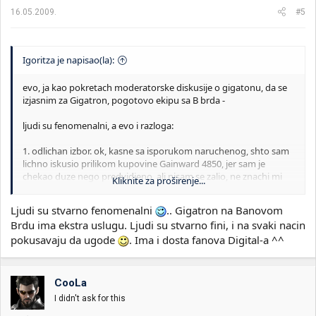
16.05.2009.
#5
Igoritza je napisao(la):
evo, ja kao pokretach moderatorske diskusije o gigatonu, da se
izjasnim za Gigatron, pogotovo ekipu sa B brda -
ljudi su fenomenalni, a evo i razloga:
1. odlichan izbor. ok, kasne sa isporukom naruchenog, shto sam
lichno iskusio prilikom kupovine Gainward 4850, jer sam je
chekao duze nego predvidjeno, ali nisam se zalio, ne znachi mi
Kliknite za proširenje...
nishta ~3 dana za chekanje necheg shto cu koristiti oko godinu
dana i vishe.
Ljudi su stvarno fenomenalni
.. Gigatron na Banovom
Brdu ima ekstra uslugu. Ljudi su stvarno fini, i na svaki nacin
2. Gifts - ljudi su me isposhtovali nevidjeno mnogo puta, a evo
pokusavaju da ugode
. Ima i dosta fanova Digital-a ^^
kako ide - kosmati lik, valjda menadzer radnje, zapamtio me je, i
prilikom kupovine moje konfe, dobio sam veoma solidan
Samsung inkjet, sa kojim i dan danas shtampan na prvo
punjenje.
CooLa
I didn't ask for this
kada sam im doveo drugara i sastavio Dragon AMD konfu u fullu,