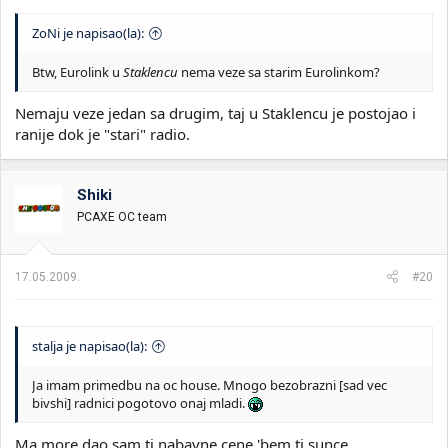
ZoNi je napisao(la):
Btw, Eurolink u
Staklencu
nema veze sa starim Eurolinkom?
Nemaju veze jedan sa drugim, taj u Staklencu je postojao i
ranije dok je "stari" radio.
Shiki
PCAXE OC team
17.05.2009.
#20
stalja je napisao(la):
Ja imam primedbu na oc house. Mnogo bezobrazni [sad vec
bivshi] radnici pogotovo onaj mladi.
Ma more dao sam ti nabavne cene 'bem ti sunce