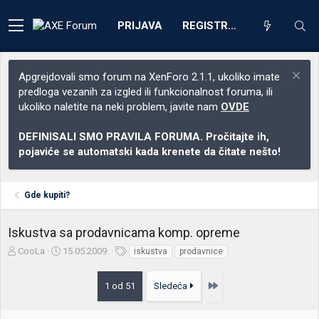
PRIJAVA
REGISTRACIJA
Apgrejdovali smo forum na XenForo 2.1.1, ukoliko imate
predloga vezanih za izgled ili funkcionalnost foruma, ili
ukoliko naletite na neki problem, javite nam
OVDE
DEFINISALI SMO PRAVILA FORUMA. Pročitajte ih,
pojaviće se automatski kada krenete da čitate nešto!
Gde kupiti?
Iskustva sa prodavnicama komp. opreme
Z
D
O
CooLa
15.05.2009.
iskustva
prodavnice
a
a
z
č
t
n
Poslednja
1 od 51
Sledeća
e
u
a
t
m
k
n
p
e