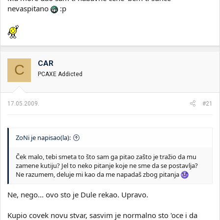
nevaspitano
:p
CAR
C
PCAXE Addicted
17.05.2009.
#21
ZoNi je napisao(la):
Ček malo, tebi smeta to što sam ga pitao zašto je tražio da mu
zamene kutiju? Jel to neko pitanje koje ne sme da se postavlja?
Ne razumem, deluje mi kao da me napadaš zbog pitanja
Ne, nego... ovo sto je Dule rekao. Upravo.
Kupio covek novu stvar, sasvim je normalno sto 'oce i da