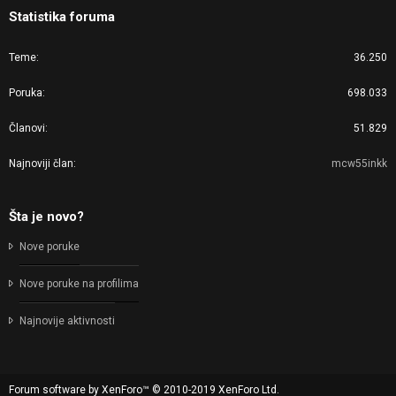
Statistika foruma
Teme
36.250
Poruka
698.033
Članovi
51.829
Najnoviji član
mcw55inkk
Šta je novo?
Nove poruke
Nove poruke na profilima
Najnovije aktivnosti
Forum software by XenForo™
© 2010-2019 XenForo Ltd.