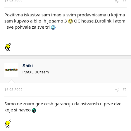
16.05.2009.
#8
Pozitivna iskustva sam imao u svim prodavnicama u kojima
sam kupvao a bilo ih je samo 3
OC house,Eurolink,i atom
i sve pohvale za sve tri
Shiki
PCAXE OC team
16.05.2009.
#9
Samo ne znam gde cesh garanciju da ostvarish u prve dve
koje si naveo