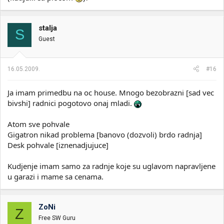
stalja
S
Guest
16.05.2009.
#16
Ja imam primedbu na oc house. Mnogo bezobrazni [sad vec
bivshi] radnici pogotovo onaj mladi.
Atom sve pohvale
Gigatron nikad problema [banovo (dozvoli) brdo radnja]
Desk pohvale [iznenadjujuce]
Kudjenje imam samo za radnje koje su uglavom napravljene
u garazi i mame sa cenama.
ZoNi
Z
Free SW Guru