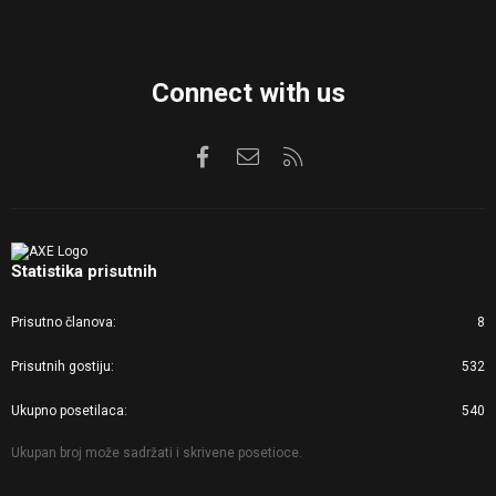
Connect with us
Facebook
Kontaktirajte nas
RSS
Statistika prisutnih
Prisutno članova
8
Prisutnih gostiju
532
Ukupno posetilaca
540
Ukupan broj može sadržati i skrivene posetioce.