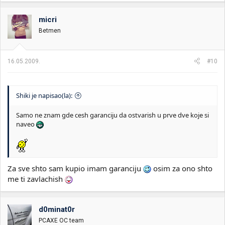
micri
Betmen
16.05.2009.
#10
Shiki je napisao(la):
Samo ne znam gde cesh garanciju da ostvarish u prve dve koje si
naveo
Za sve shto sam kupio imam garanciju
osim za ono shto
me ti zavlachish
d0minat0r
PCAXE OC team