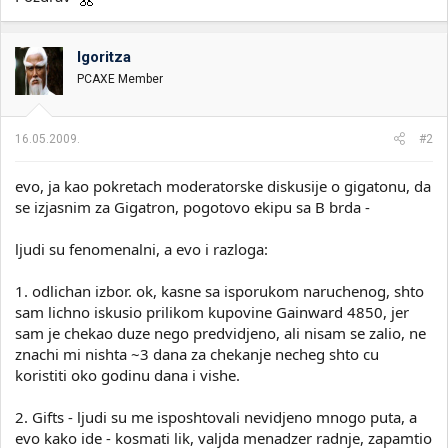
Igoritza
PCAXE Member
16.05.2009.
#2
evo, ja kao pokretach moderatorske diskusije o gigatonu, da
se izjasnim za Gigatron, pogotovo ekipu sa B brda -
ljudi su fenomenalni, a evo i razloga:
1. odlichan izbor. ok, kasne sa isporukom naruchenog, shto
sam lichno iskusio prilikom kupovine Gainward 4850, jer
sam je chekao duze nego predvidjeno, ali nisam se zalio, ne
znachi mi nishta ~3 dana za chekanje necheg shto cu
koristiti oko godinu dana i vishe.
2. Gifts - ljudi su me isposhtovali nevidjeno mnogo puta, a
evo kako ide - kosmati lik, valjda menadzer radnje, zapamtio