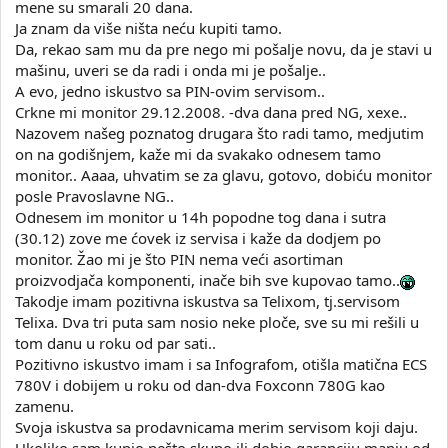
mene su smarali 20 dana.
Ja znam da više ništa neću kupiti tamo.
Da, rekao sam mu da pre nego mi pošalje novu, da je stavi u
mašinu, uveri se da radi i onda mi je pošalje..
A evo, jedno iskustvo sa PIN-ovim servisom..
Crkne mi monitor 29.12.2008. -dva dana pred NG, xexe..
Nazovem našeg poznatog drugara što radi tamo, medjutim
on na godišnjem, kaže mi da svakako odnesem tamo
monitor.. Aaaa, uhvatim se za glavu, gotovo, dobiću monitor
posle Pravoslavne NG..
Odnesem im monitor u 14h popodne tog dana i sutra
(30.12) zove me ćovek iz servisa i kaže da dodjem po
monitor. Žao mi je što PIN nema veći asortiman
proizvodjača komponenti, inače bih sve kupovao tamo..
Takodje imam pozitivna iskustva sa Telixom, tj.servisom
Telixa. Dva tri puta sam nosio neke ploče, sve su mi rešili u
tom danu u roku od par sati..
Pozitivno iskustvo imam i sa Infografom, otišla matična ECS
780V i dobijem u roku od dan-dva Foxconn 780G kao
zamenu.
Svoja iskustva sa prodavnicama merim servisom koji daju.
Ukoliko sam kupio nešto skupo ili dobio garanciju manju od