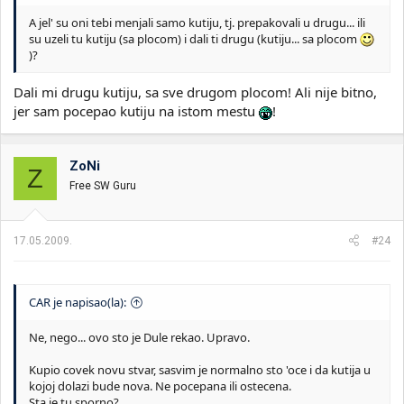
A jel' su oni tebi menjali samo kutiju, tj. prepakovali u drugu... ili
su uzeli tu kutiju (sa plocom) i dali ti drugu (kutiju... sa plocom
)?
Dali mi drugu kutiju, sa sve drugom plocom! Ali nije bitno,
jer sam pocepao kutiju na istom mestu
!
ZoNi
Z
Free SW Guru
17.05.2009.
#24
CAR je napisao(la):
Ne, nego... ovo sto je Dule rekao. Upravo.
Kupio covek novu stvar, sasvim je normalno sto 'oce i da kutija u
kojoj dolazi bude nova. Ne pocepana ili ostecena.
Sta je tu sporno?