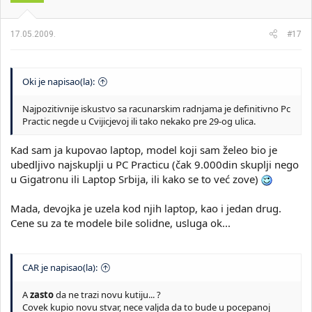
17.05.2009.
#17
Oki je napisao(la):
Najpozitivnije iskustvo sa racunarskim radnjama je definitivno Pc
Practic negde u Cvijicjevoj ili tako nekako pre 29-og ulica.
Kad sam ja kupovao laptop, model koji sam želeo bio je
ubedljivo najskuplji u PC Practicu (čak 9.000din skuplji nego
u Gigatronu ili Laptop Srbija, ili kako se to već zove)
Mada, devojka je uzela kod njih laptop, kao i jedan drug.
Cene su za te modele bile solidne, usluga ok...
CAR je napisao(la):
A
zasto
da ne trazi novu kutiju... ?
Covek kupio novu stvar, nece valjda da to bude u pocepanoj