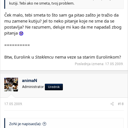
kutiji. Tebi ako ne smeta, tvoj problem.
Ček malo, tebi smeta to što sam ga pitao zašto je tražio da
mu zamene kutiju? Jel to neko pitanje koje ne sme da se
postavlja? Ne razumem, deluje mi kao da me napadaš zbog
pitanja
==========
Btw, Eurolink u
Staklencu
nema veze sa starim Eurolinkom?
Poslednja izmena:
17.05.2009.
animaN
Administrator
Urednik
17.05.2009.
#18
ZoNi je napisao(la):