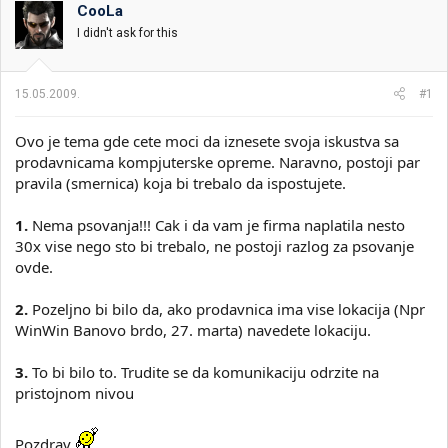
CooLa
i
o
k
k
I didn't ask for this
t
r
e
e
m
t
15.05.2009.
#1
e
a
n
j
Ovo je tema gde cete moci da iznesete svoja iskustva sa
a
prodavnicama kompjuterske opreme. Naravno, postoji par
pravila (smernica) koja bi trebalo da ispostujete.
1.
Nema psovanja!!! Cak i da vam je firma naplatila nesto
30x vise nego sto bi trebalo, ne postoji razlog za psovanje
ovde.
2.
Pozeljno bi bilo da, ako prodavnica ima vise lokacija (Npr
WinWin Banovo brdo, 27. marta) navedete lokaciju.
3.
To bi bilo to. Trudite se da komunikaciju odrzite na
pristojnom nivou
Pozdrav