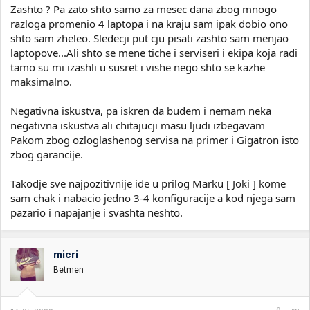
Zashto ? Pa zato shto samo za mesec dana zbog mnogo
razloga promenio 4 laptopa i na kraju sam ipak dobio ono
shto sam zheleo. Sledecji put cju pisati zashto sam menjao
laptopove...Ali shto se mene tiche i serviseri i ekipa koja radi
tamo su mi izashli u susret i vishe nego shto se kazhe
maksimalno.
Negativna iskustva, pa iskren da budem i nemam neka
negativna iskustva ali chitajucji masu ljudi izbegavam
Pakom zbog ozloglashenog servisa na primer i Gigatron isto
zbog garancije.
Takodje sve najpozitivnije ide u prilog Marku [ Joki ] kome
sam chak i nabacio jedno 3-4 konfiguracije a kod njega sam
pazario i napajanje i svashta neshto.
micri
Betmen