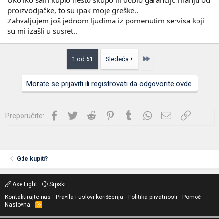
proizvodjačke, to su ipak moje greške..
Zahvaljujem još jednom ljudima iz pomenutim servisa koji
su mi izašli u susret..
Poslednja
1 od 51
Sledeća
Morate se prijaviti ili registrovati da odgovorite ovde.
Facebook
Twitter
Reddit
Pinterest
Tumblr
WhatsApp
Imejl
Link
Preporučite:
Gde kupiti?
Axe Light
Srpski
Kontaktirajte nas
Pravila i uslovi korišćenja
Politika privatnosti
Pomoć
Naslovna
R
S
S