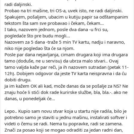
radi daljinski.
Probao na tri mašine, tri OS-a, uvek isto, ne radi daljinski.
Spakujem, pošaljem, ubacim u kutiju papir sa odštampanim
tekstom šta sam sve probavao i čekam, čekam...
I tako, nazovem jednom, posle dva dana -u frci su,
pogledaće što pre budu mogli...
Nazovem za 5 dana -traže 5 min TV kartu, nadju i naravno,
niko nije pogledao šta će sa njom.
Posle par dana nejavljanja, cimam drugara koji ima drugara
tamo (doduše, ne u servisu) da ubrza malo stvari.. Ovaj
tamo valjda kaže par reči, ja ih nazovem sutradan (petak 11-
12h). Dobijem odgovor da jeste TV karta neispravna i da ću
dobiti drugu.
Ja im kažem OK ali kad, može danas da se pošalje za NS? Ne
znaju hoće li stići dok rade kurirske službe, bla, bla.-. ako ne
danas, u ponedeljak će...
Lepo.. Kupio sam novu stvar koja u startu nije radila, bilo je
potrebno samo je staviti u jednu mašinu, instalirati softver i
videti o čemu se radi. Nema tu popravke, radi se zamena.
Znači za posao koji se mogao odraditi za jedan radni dan,