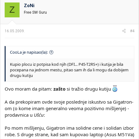
ZoNi
Z
Free SW Guru
16.05.2009.
#4
CooLa je napisao(la):
Kupio plocu iz potpisa kod njih (DFI... P45-T2RS+) i kutija je bila
pocepana na jednom mestu, pitao sam ih da li mogu da dobijem
drugu kutiju
Ovo moram da pitam:
zašto
si tražio drugu kutiju
A da prekopiram ovde svoje poslednje iskustvo sa Gigatron-
om (o kome imam generalno veoma pozitivno mišljenje) -
prodavnica u
Ušću
:
Po mom mišljenju, Gigatron ima solidne cene i solidan izbor
robe. S druge strane, kad sam kupovao laptop (Asus M51Va)