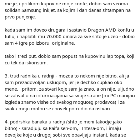
me je, i prilikom kupovine moje konfe, dobio sam veoma
solidan Samsung inkjet, sa kojim i dan danas shtampan na
prvo punjenje.
kada sam im doveo drugara i sastavio Dragon AMD konfu u
fullu, i naplatili mu 70.000 dinara za sve shto je uzeo - dobio
sam 4 igre po izboru, originalne.
tako i treci put, dobio sam popust na kupovinu lap topa, koji
cu tek da iskoristim.
3. trud radnika u radnji - mozda to nekom nije bitno, ali ja
sam prezadovoljan uslugom, jer je dechko cupkao oko
mene, i pritom, za stvari koje sam ja znao, a on nije, uljudno
se zahvalio na informacijama sa svoje strane (mi PC manijaci
izgleda znamo vishe od svakog moguceg prodavca) i za
svaku moju molbu se chovek potrudio da ostvari.
4. podrshka banaka u radnji (shto je meni takodje jako
bitno) - saradjuju sa Raifaisen-om, i Intesa-om, i imaju
devojke koje u drugoj sobi sve obavljaju instant, kada se