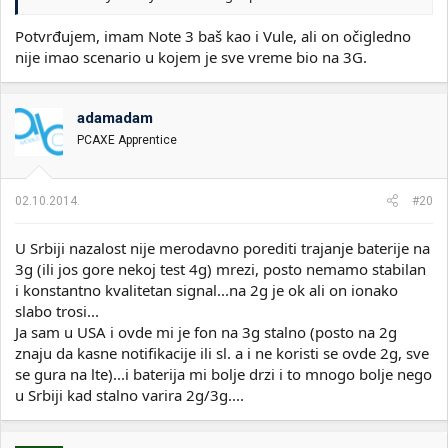
Potvrđujem, imam Note 3 baš kao i Vule, ali on očigledno
nije imao scenario u kojem je sve vreme bio na 3G.
adamadam
PCAXE Apprentice
02.10.2014.
#20
U Srbiji nazalost nije merodavno porediti trajanje baterije na
3g (ili jos gore nekoj test 4g) mrezi, posto nemamo stabilan
i konstantno kvalitetan signal...na 2g je ok ali on ionako
slabo trosi...
Ja sam u USA i ovde mi je fon na 3g stalno (posto na 2g
znaju da kasne notifikacije ili sl. a i ne koristi se ovde 2g, sve
se gura na lte)...i baterija mi bolje drzi i to mnogo bolje nego
u Srbiji kad stalno varira 2g/3g....