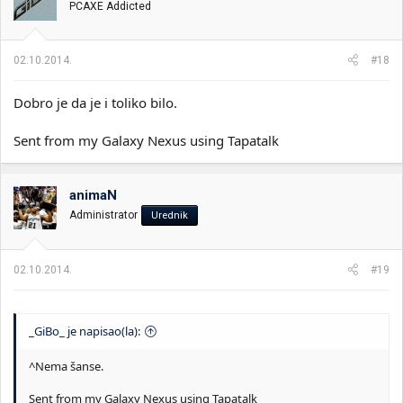
PCAXE Addicted
02.10.2014.
#18
Dobro je da je i toliko bilo.
Sent from my Galaxy Nexus using Tapatalk
animaN
Administrator
Urednik
02.10.2014.
#19
_GiBo_ je napisao(la):
^Nema šanse.
Sent from my Galaxy Nexus using Tapatalk