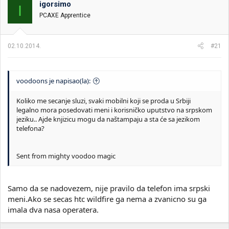
igorsimo
I
PCAXE Apprentice
02.10.2014.
#21
voodoons je napisao(la):
Koliko me secanje sluzi, svaki mobilni koji se proda u Srbiji
legalno mora posedovati meni i korisničko uputstvo na srpskom
jeziku.. Ajde knjizicu mogu da naštampaju a sta će sa jezikom
telefona?
Sent from mighty voodoo magic
Samo da se nadovezem, nije pravilo da telefon ima srpski
meni.Ako se secas htc wildfire ga nema a zvanicno su ga
imala dva nasa operatera.