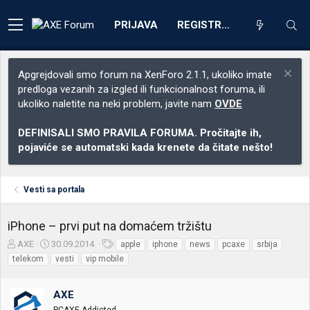
PRIJAVA
REGISTRACIJA
Apgrejdovali smo forum na XenForo 2.1.1, ukoliko imate
predloga vezanih za izgled ili funkcionalnost foruma, ili
ukoliko naletite na neki problem, javite nam
OVDE
DEFINISALI SMO PRAVILA FORUMA. Pročitajte ih,
pojaviće se automatski kada krenete da čitate nešto!
Vesti sa portala
iPhone – prvi put na domaćem tržištu
Z
D
O
AXE
30.09.2014.
apple
iphone
news
pcaxe
srbija
a
a
z
telekom
vesti
vip mobile
č
t
n
e
u
a
t
m
k
AXE
n
p
e