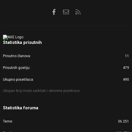
Facebook
Kontaktirajte nas
RSS
Statistika prisutnih
Prisutno članova
11
Prisutnih gostiju
479
Ukupno posetilaca
490
Ukupan broj može sadržati i skrivene posetioce.
Statistika foruma
Teme
36.251