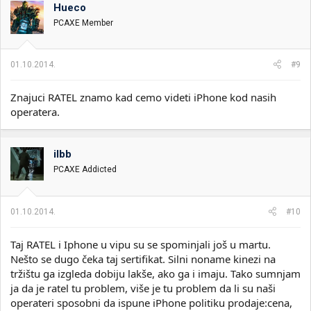
Hueco
PCAXE Member
01.10.2014.
#9
Znajuci RATEL znamo kad cemo videti iPhone kod nasih
operatera.
ilbb
PCAXE Addicted
01.10.2014.
#10
Taj RATEL i Iphone u vipu su se spominjali još u martu.
Nešto se dugo čeka taj sertifikat. Silni noname kinezi na
tržištu ga izgleda dobiju lakše, ako ga i imaju. Tako sumnjam
ja da je ratel tu problem, više je tu problem da li su naši
operateri sposobni da ispune iPhone politiku prodaje:cena,