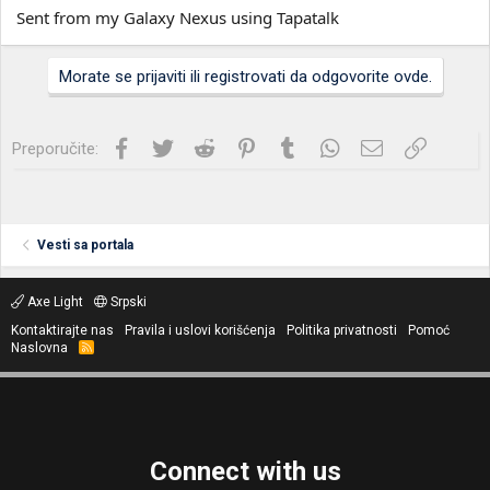
Sent from my Galaxy Nexus using Tapatalk
Morate se prijaviti ili registrovati da odgovorite ovde.
Facebook
Twitter
Reddit
Pinterest
Tumblr
WhatsApp
Imejl
Link
Preporučite:
Vesti sa portala
Axe Light
Srpski
Kontaktirajte nas
Pravila i uslovi korišćenja
Politika privatnosti
Pomoć
Naslovna
R
S
S
Connect with us