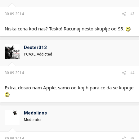
30.09.2014.
#3
Niska cena kod nas? Tesko! Racunaj nesto skuplje od S5.
Dexter013
PCAXE Addicted
30.09.2014.
#4
Extra, dosao nam Apple, samo od kojih para ce da se kupuje
Medolinos
Moderator
30.09.2014.
#5