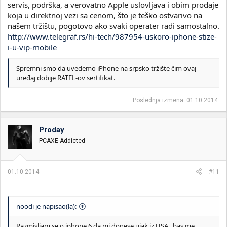
servis, podrška, a verovatno Apple uslovljava i obim prodaje
koja u direktnoj vezi sa cenom, što je teško ostvarivo na
našem tržištu, pogotovo ako svaki operater radi samostalno.
http://www.telegraf.rs/hi-tech/987954-uskoro-iphone-stize-
i-u-vip-mobile
Spremni smo da uvedemo iPhone na srpsko tržište čim ovaj
uređaj dobije RATEL-ov sertifikat.
Poslednja izmena:
01.10.2014.
Proday
PCAXE Addicted
01.10.2014.
#11
noodi je napisao(la):
Razmisljam se o iphone 6 da mi donese ujak iz USA.. bas me