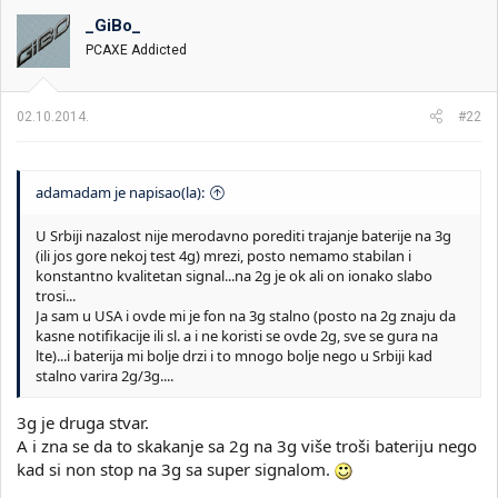
_GiBo_
PCAXE Addicted
02.10.2014.
#22
adamadam je napisao(la):
U Srbiji nazalost nije merodavno porediti trajanje baterije na 3g
(ili jos gore nekoj test 4g) mrezi, posto nemamo stabilan i
konstantno kvalitetan signal...na 2g je ok ali on ionako slabo
trosi...
Ja sam u USA i ovde mi je fon na 3g stalno (posto na 2g znaju da
kasne notifikacije ili sl. a i ne koristi se ovde 2g, sve se gura na
lte)...i baterija mi bolje drzi i to mnogo bolje nego u Srbiji kad
stalno varira 2g/3g....
3g je druga stvar.
A i zna se da to skakanje sa 2g na 3g više troši bateriju nego
kad si non stop na 3g sa super signalom.