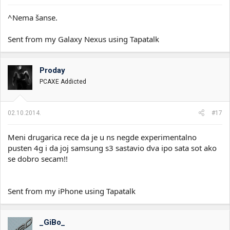
^Nema šanse.
Sent from my Galaxy Nexus using Tapatalk
Proday
PCAXE Addicted
02.10.2014.
#17
Meni drugarica rece da je u ns negde experimentalno
pusten 4g i da joj samsung s3 sastavio dva ipo sata sot ako
se dobro secam!!
Sent from my iPhone using Tapatalk
_GiBo_