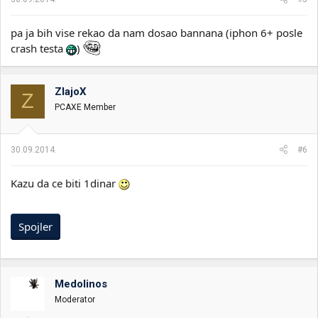
pa ja bih vise rekao da nam dosao bannana (iphon 6+ posle
crash testa
)
ZlajoX
Z
PCAXE Member
30.09.2014.
#6
Kazu da ce biti 1dinar
Spojler
Medolinos
Moderator