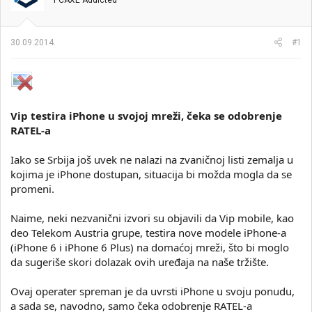
PCAXE Addicted
i
o
k
k
t
r
30.09.2014.
#1
e
e
m
t
e
a
n
j
a
Vip testira iPhone u svojoj mreži, čeka se odobrenje
RATEL-a
Iako se Srbija još uvek ne nalazi na zvaničnoj listi zemalja u
kojima je iPhone dostupan, situacija bi možda mogla da se
promeni.
Naime, neki nezvanični izvori su objavili da Vip mobile, kao
deo Telekom Austria grupe, testira nove modele iPhone-a
(iPhone 6 i iPhone 6 Plus) na domaćoj mreži, što bi moglo
da sugeriše skori dolazak ovih uređaja na naše tržište.
Ovaj operater spreman je da uvrsti iPhone u svoju ponudu,
a sada se, navodno, samo čeka odobrenje RATEL-a