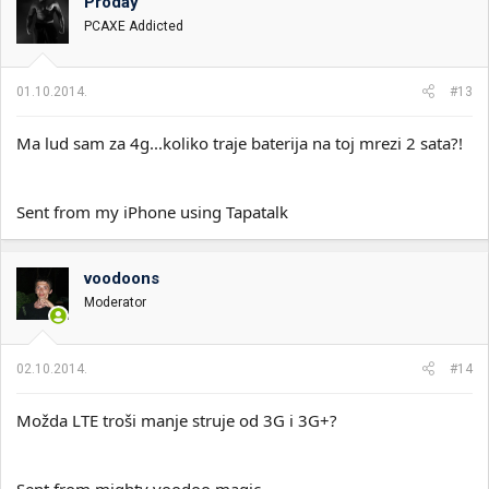
Proday
PCAXE Addicted
01.10.2014.
#13
Ma lud sam za 4g...koliko traje baterija na toj mrezi 2 sata?!
Sent from my iPhone using Tapatalk
voodoons
Moderator
02.10.2014.
#14
Možda LTE troši manje struje od 3G i 3G+?
Sent from mighty voodoo magic