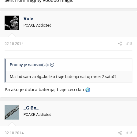
Vule
PCAXE Addicted
02.10.2014.
#15
Proday je napisao(la):
Ma lud sam za 4g...koliko traje baterija na toj mrezi 2 sata?!
Pa ako je dobra baterija, traje ceo dan
_GiBo_
PCAXE Addicted
02.10.2014.
#16