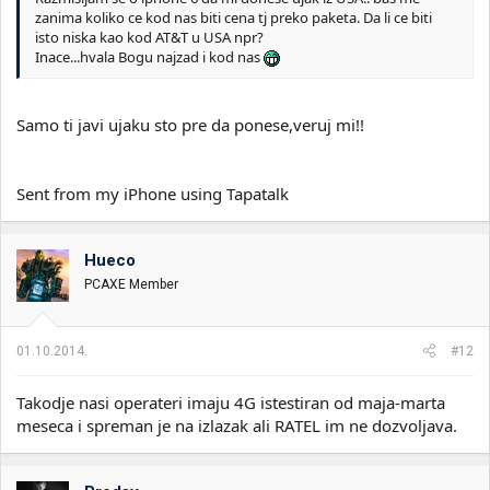
zanima koliko ce kod nas biti cena tj preko paketa. Da li ce biti
isto niska kao kod AT&T u USA npr?
Inace...hvala Bogu najzad i kod nas
Samo ti javi ujaku sto pre da ponese,veruj mi!!
Sent from my iPhone using Tapatalk
Hueco
PCAXE Member
01.10.2014.
#12
Takodje nasi operateri imaju 4G istestiran od maja-marta
meseca i spreman je na izlazak ali RATEL im ne dozvoljava.