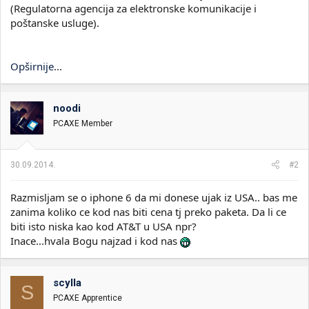
(Regulatorna agencija za elektronske komunikacije i
poštanske usluge).
Opširnije
...
noodi
PCAXE Member
30.09.2014.
#2
Razmisljam se o iphone 6 da mi donese ujak iz USA.. bas me
zanima koliko ce kod nas biti cena tj preko paketa. Da li ce
biti isto niska kao kod AT&T u USA npr?
Inace...hvala Bogu najzad i kod nas
scylla
S
PCAXE Apprentice