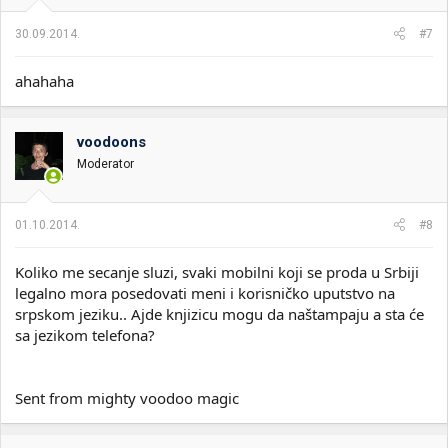
30.09.2014.
#7
ahahaha
voodoons
Moderator
01.10.2014.
#8
Koliko me secanje sluzi, svaki mobilni koji se proda u Srbiji
legalno mora posedovati meni i korisničko uputstvo na
srpskom jeziku.. Ajde knjizicu mogu da naštampaju a sta će
sa jezikom telefona?
Sent from mighty voodoo magic