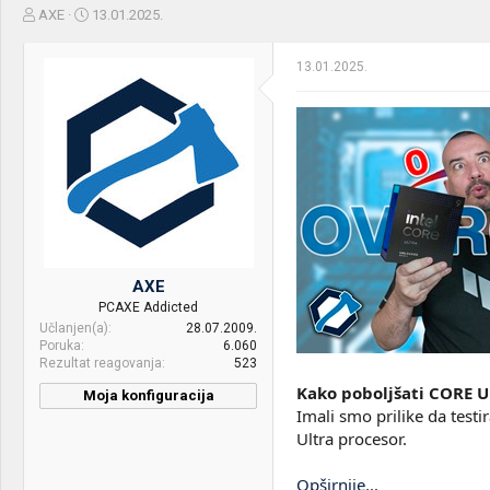
Z
D
AXE
13.01.2025.
a
a
č
t
13.01.2025.
e
u
t
m
n
p
i
o
k
k
t
r
e
e
m
t
e
a
n
j
AXE
a
PCAXE Addicted
Učlanjen(a)
28.07.2009.
Poruka
6.060
Rezultat reagovanja
523
Kako poboljšati CORE 
Moja konfiguracija
Imali smo prilike da test
Ultra procesor.
Opširnije...