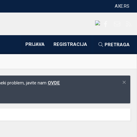
AXE.RS
Facebook
Kontakti
RS
PRIJAVA
REGISTRACIJA
PRETRAGA
 neki problem, javite nam
OVDE