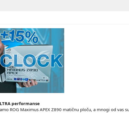
ULTRA performanse
iramo ROG Maximus APEX Z890 matičnu ploču, a mnogi od vas su u 