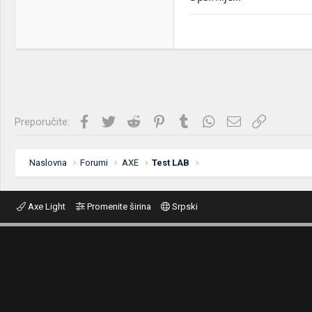
Facebook
Twitter
Reddit
Pinterest
Tumblr
WhatsApp
Imejl
Link
Preporučite:
Naslovna
Forumi
AXE
Test LAB
Axe Light
Promenite širina
Srpski