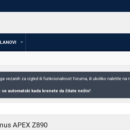
LANOVI
 vezanih za izgled ili funkcionalnost foruma, ili ukoliko naletite na
se automatski kada krenete da čitate nešto!
ximus APEX Z890