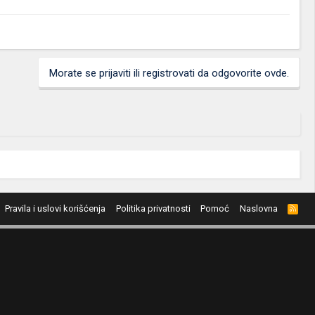
Morate se prijaviti ili registrovati da odgovorite ovde.
Pravila i uslovi korišćenja
Politika privatnosti
Pomoć
Naslovna
R
S
S