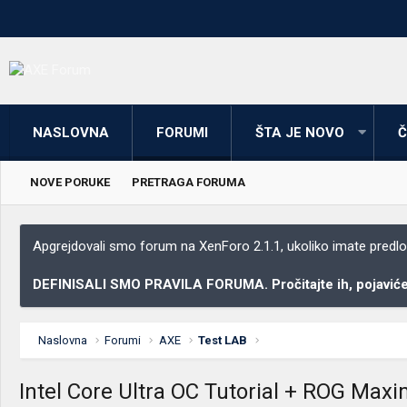
NASLOVNA
FORUMI
ŠTA JE NOVO
Č
NOVE PORUKE
PRETRAGA FORUMA
Apgrejdovali smo forum na XenForo 2.1.1, ukoliko imate predloga
DEFINISALI SMO PRAVILA FORUMA. Pročitajte ih, pojaviće 
Naslovna
Forumi
AXE
Test LAB
Intel Core Ultra OC Tutorial + ROG Ma