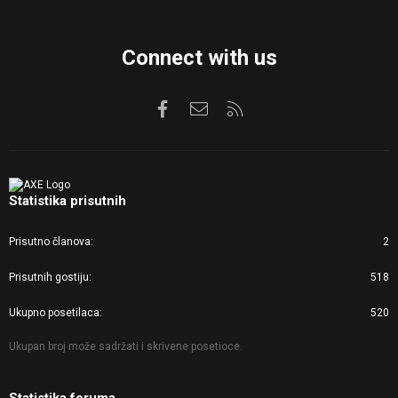
Connect with us
Facebook
Kontaktirajte nas
RSS
Statistika prisutnih
Prisutno članova
2
Prisutnih gostiju
518
Ukupno posetilaca
520
Ukupan broj može sadržati i skrivene posetioce.