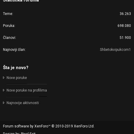
Statistika foruma
Teme
36.263
Poruka
698.080
Članovi
51.900
Najnoviji član
Shbetokvipukcom1
Šta je novo?
Nove poruke
Nove poruke na profilima
Najnovije aktivnosti
Forum software by XenForo™
© 2010-2019 XenForo Ltd.