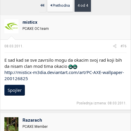
Prvo
Prethodna
4 od 4
misticx
PCAXE OC team
08.03.2011.
#76
E sad kad se sve zavrsilo mogu da okacim svoj rad koji bih
da nisam clan mod tima okacio
http://misticx-m3dia.deviantart.com/art/PC-AXE-wallpaper-
200126825
Spojler
Poslednja izmena:
08.03.2011.
Razarach
PCAXE Member