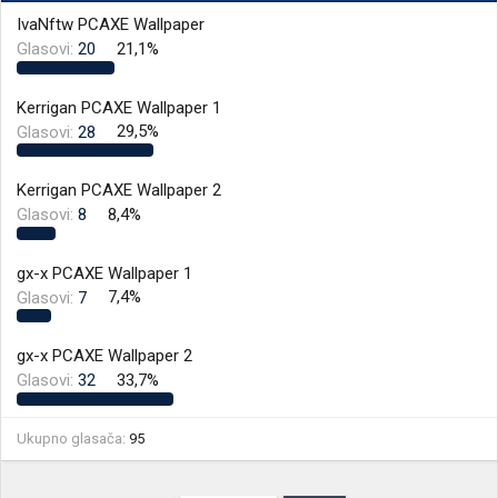
t
m
n
p
IvaNftw PCAXE Wallpaper
i
o
Glasovi:
20
21,1%
k
k
t
r
e
e
Kerrigan PCAXE Wallpaper 1
m
t
Glasovi:
28
29,5%
e
a
n
j
Kerrigan PCAXE Wallpaper 2
a
Glasovi:
8
8,4%
gx-x PCAXE Wallpaper 1
Glasovi:
7
7,4%
gx-x PCAXE Wallpaper 2
Glasovi:
32
33,7%
Ukupno glasača
95