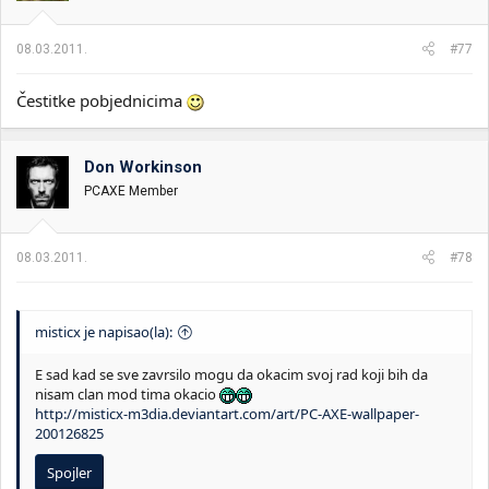
08.03.2011.
#77
Čestitke pobjednicima
Don Workinson
PCAXE Member
08.03.2011.
#78
misticx je napisao(la):
E sad kad se sve zavrsilo mogu da okacim svoj rad koji bih da
nisam clan mod tima okacio
http://misticx-m3dia.deviantart.com/art/PC-AXE-wallpaper-
200126825
Spojler