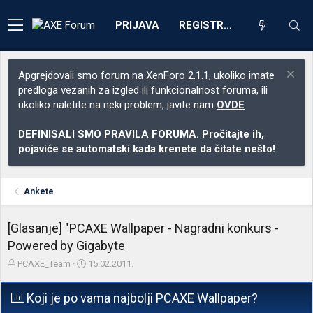
PRIJAVA
REGISTRACIJA
Apgrejdovali smo forum na XenForo 2.1.1, ukoliko imate
predloga vezanih za izgled ili funkcionalnost foruma, ili
ukoliko naletite na neki problem, javite nam
OVDE
DEFINISALI SMO PRAVILA FORUMA. Pročitajte ih,
pojaviće se automatski kada krenete da čitate nešto!
Ankete
[Glasanje] "PCAXE Wallpaper - Nagradni konkurs -
Powered by Gigabyte
Z
D
PCAXE_Team
15.02.2011.
a
a
č
t
Koji je po vama najbolji PCAXE Wallpaper?
e
u