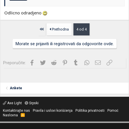
Odlicno odradjeno
Prvo
Prethodna
4 od 4
Morate se prijaviti ili registrovati da odgovorite ovde.
Facebook
Twitter
Reddit
Pinterest
Tumblr
WhatsApp
Imejl
Link
Preporučite:
Ankete
Axe Light
Srpski
Kontaktirajte nas
Pravila i uslovi korišćenja
Politika privatnosti
Pomoć
Naslovna
R
S
S