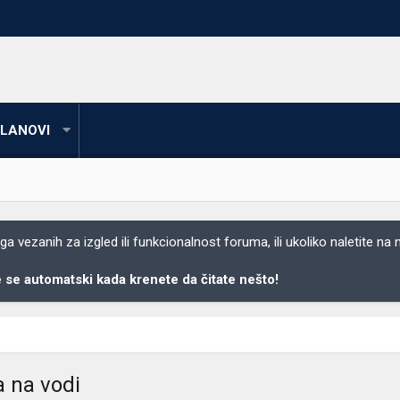
LANOVI
 vezanih za izgled ili funkcionalnost foruma, ili ukoliko naletite na
se automatski kada krenete da čitate nešto!
a na vodi