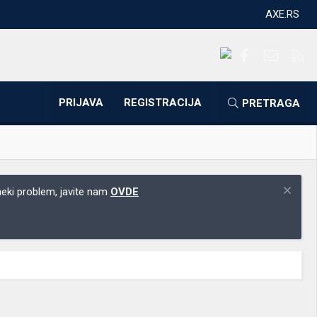
AXE.RS
Facebook
Kontakti
RS
PRIJAVA
REGISTRACIJA
PRETRAGA
 neki problem, javite nam
OVDE