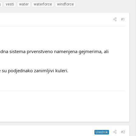
g
vesti
water
waterforce
windforce
#1
adna sistema prvenstveno namenjena gejmerima, ali
e su podjednako zanimljivi kuleri.
#2
Urednik