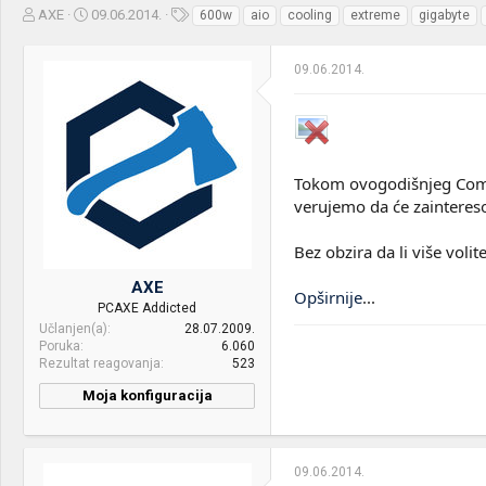
Z
D
O
AXE
09.06.2014.
600w
aio
cooling
extreme
gigabyte
a
a
z
č
t
n
09.06.2014.
e
u
a
t
m
k
n
p
e
i
o
k
k
t
r
Tokom ovogodišnjeg Compu
e
e
verujemo da će zainteresov
m
t
e
a
n
Bez obzira da li više voli
j
AXE
a
Opširnije
...
PCAXE Addicted
Učlanjen(a)
28.07.2009.
Poruka
6.060
Rezultat reagovanja
523
Moja konfiguracija
09.06.2014.