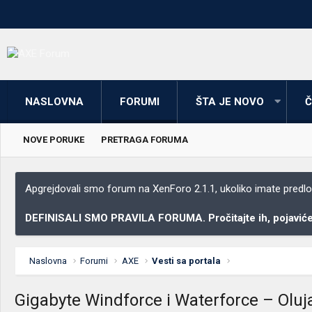
NASLOVNA
FORUMI
ŠTA JE NOVO
Č
NOVE PORUKE
PRETRAGA FORUMA
Apgrejdovali smo forum na XenForo 2.1.1, ukoliko imate predloga
DEFINISALI SMO PRAVILA FORUMA. Pročitajte ih, pojaviće 
Naslovna
Forumi
AXE
Vesti sa portala
Gigabyte Windforce i Waterforce – Oluj