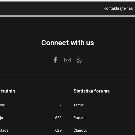
Kontaktirajte nas
Connect with us
Facebook
Kontaktirajte nas
RSS
risutnih
Statistika foruma
ova
7
Teme
ju
622
Poruka
ilaca
629
Članovi