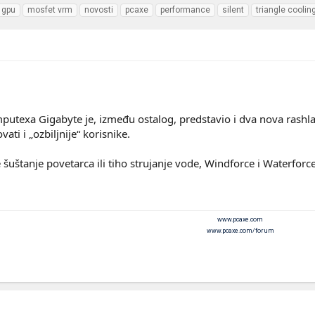
gpu
mosfet vrm
novosti
pcaxe
performance
silent
triangle coolin
texa Gigabyte je, između ostalog, predstavio i dva nova rashl
ati i „ozbiljnije“ korisnike.
te šuštanje povetarca ili tiho strujanje vode, Windforce i Waterforc
www.pcaxe.com
www.pcaxe.com/forum