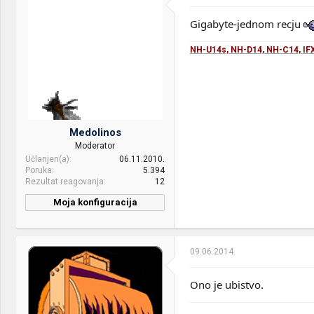
Gigabyte-jednom recju
NH-U14s, NH-D14, NH-C14, IFX
Medolinos
Moderator
Učlanjen(a)
06.11.2010.
Poruka
5.394
Rezultat reagovanja
12
Moja konfiguracija
PC / Laptop
no name
Name:
09.06.2014.
CPU & cooler:
AMD FX 8350 / Noctua NH-
U14s / NF-A15 Puss-Pull
Ono je ubistvo.
Motherboard:
Gigabayte 990FXA-UD5 rev.
3.0