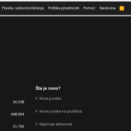
Pravila i uslovi korišćenja
Politika privatnosti
Pomoć
Naslovna
R
S
S
Šta je novo?
Nove poruke
36.258
Nove poruke na profilima
698.004
Najnovije aktivnosti
51.793