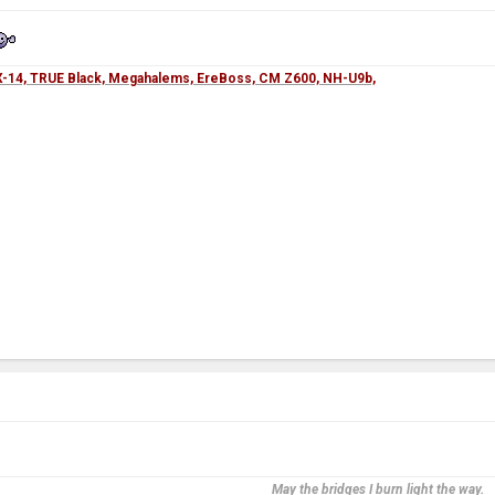
-14, TRUE Black, Megahalems, EreBoss, CM Z600, NH-U9b,
May the bridges I burn light the way.