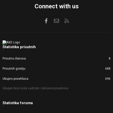
Connect with us
Facebook
Kontaktirajte nas
RSS
Statistika prisutnih
Prisutno članova
8
Prisutnih gostiju
688
Ukupno posetilaca
696
Ukupan broj može sadržati i skrivene posetioce.
Statistika foruma