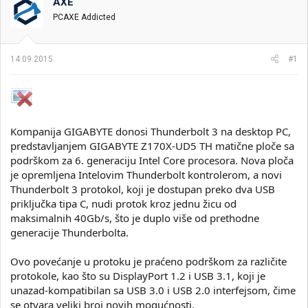
t
m
k
AXE
n
p
e
PCAXE Addicted
i
o
k
k
t
r
14.09.2015.
#1
e
e
m
t
e
a
n
j
a
Kompanija GIGABYTE donosi Thunderbolt 3 na desktop PC,
predstavljanjem GIGABYTE Z170X-UD5 TH matične ploče sa
podrškom za 6. generaciju Intel Core procesora. Nova ploča
je opremljena Intelovim Thunderbolt kontrolerom, a novi
Thunderbolt 3 protokol, koji je dostupan preko dva USB
priključka tipa C, nudi protok kroz jednu žicu od
maksimalnih 40Gb/s, što je duplo više od prethodne
generacije Thunderbolta.
Ovo povećanje u protoku je praćeno podrškom za različite
protokole, kao što su DisplayPort 1.2 i USB 3.1, koji je
unazad-kompatibilan sa USB 3.0 i USB 2.0 interfejsom, čime
se otvara veliki broj novih mogućnosti.