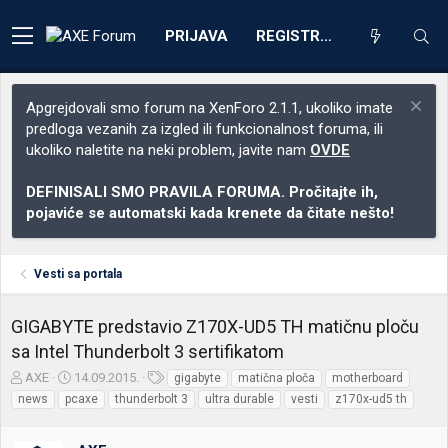
PRIJAVA
REGISTRACIJA
Apgrejdovali smo forum na XenForo 2.1.1, ukoliko imate
predloga vezanih za izgled ili funkcionalnost foruma, ili
ukoliko naletite na neki problem, javite nam
OVDE
DEFINISALI SMO PRAVILA FORUMA. Pročitajte ih,
pojaviće se automatski kada krenete da čitate nešto!
Vesti sa portala
GIGABYTE predstavio Z170X-UD5 TH matičnu ploču
sa Intel Thunderbolt 3 sertifikatom
Z
D
O
AXE
14.09.2015.
gigabyte
matična ploča
motherboard
a
a
z
news
pcaxe
thunderbolt 3
ultra durable
vesti
z170x-ud5 th
č
t
n
e
u
a