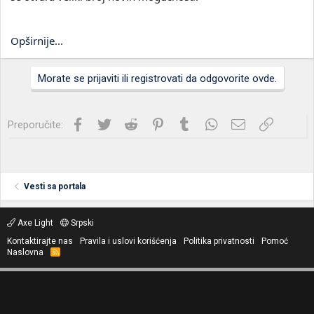
Opširnije
...
Morate se prijaviti ili registrovati da odgovorite ovde.
Facebook
Twitter
Reddit
Pinterest
Tumblr
WhatsApp
Imejl
Link
Preporučite:
Vesti sa portala
Axe Light
Srpski
Kontaktirajte nas
Pravila i uslovi korišćenja
Politika privatnosti
Pomoć
Naslovna
R
S
S