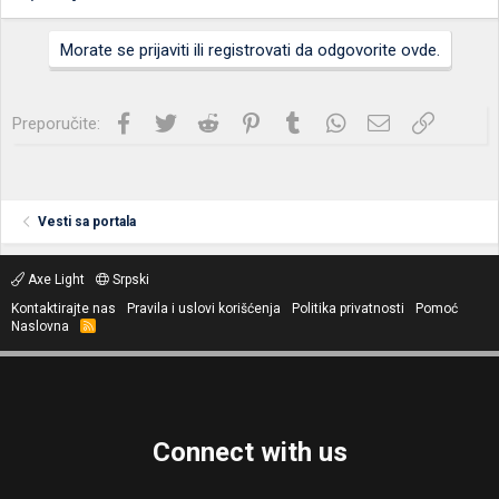
Morate se prijaviti ili registrovati da odgovorite ovde.
Facebook
Twitter
Reddit
Pinterest
Tumblr
WhatsApp
Imejl
Link
Preporučite:
Vesti sa portala
Axe Light
Srpski
Kontaktirajte nas
Pravila i uslovi korišćenja
Politika privatnosti
Pomoć
Naslovna
R
S
S
Connect with us