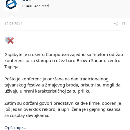
i
o
PCAXE Addicted
k
k
t
r
e
e
10.06.2014.
#1
m
t
e
a
n
j
a
Gigabyte je u okviru Computexa zajedno sa Intelom održao
konferenciju za štampu u džez baru Brown Sugar u centru
Tajpeja.
Pošto je konferencija održana na dan tradicionalnog
tajvanskog festivala Zmajevog broda, prisutni su mogli da
uživaju u hrani karakterističnoj za tu priliku.
Zatim su održani govori predstavnika dve firme, oboren je
još jedan overklok rekord, a upriličena je i gejming seansa
sa cosplay devojkama.
Opšrinije
...