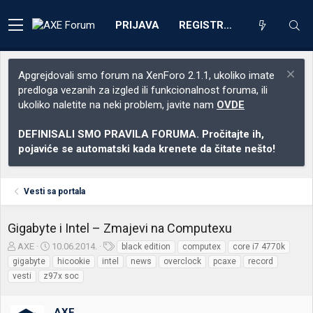
PRIJAVA
REGISTRACIJA
Apgrejdovali smo forum na XenForo 2.1.1, ukoliko imate
predloga vezanih za izgled ili funkcionalnost foruma, ili
ukoliko naletite na neki problem, javite nam
OVDE
DEFINISALI SMO PRAVILA FORUMA. Pročitajte ih,
pojaviće se automatski kada krenete da čitate nešto!
Vesti sa portala
Gigabyte i Intel – Zmajevi na Computexu
Z
D
O
AXE
10.06.2014.
black edition
computex
core i7 4770k
a
a
z
gigabyte
hicookie
intel
news
overclock
pcaxe
record
č
t
n
vesti
z97x soc
e
u
a
t
m
k
n
p
e
AXE