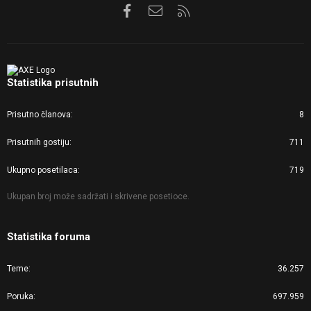
Facebook
Kontaktirajte nas
RSS
Statistika prisutnih
Prisutno članova
8
Prisutnih gostiju
711
Ukupno posetilaca
719
Ukupan broj može sadržati i skrivene posetioce.
Statistika foruma
Teme
36.257
Poruka
697.959