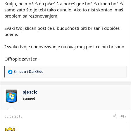
Kralju, ne možeš da pišeš šta hoćeš gde hoćeš i kada hoćeš
samo zato što je tebi tako dunulo. Ako to nisi skontao imaš
problem sa rezonovanjem.
Svaki tvoj sličan post će u budućnosti biti brisan i dobićeš
poene.
I svako tvoje nadovezivanje na ovaj moj post će biti brisano.
Offtopic završen.
R
Sinisavr
i
DarkSide
e
a
g
o
pjescic
v
Banned
a
n
j
a
05.02.2018.
#17
: