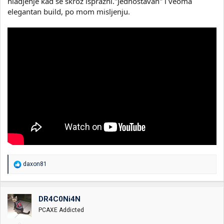
hladjenje kad se skroz isprazni."Jednostavan" i veoma
elegantan build, po mom misljenju.
R
daxon81
e
a
g
o
DR4C0Ni4N
v
PCAXE Addicted
a
n