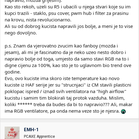
napravio, mozda grijesim).
Kao sto rekoh, uzeli su R5 i ubacili u njega stvari koje su im
kupci trazili - staklo, psu cover, pwm hub i filter za prasinu
na krovu, nista revolucionarno.
Ali su od dobrog kucista napravili jos bolje, a meni je to vise
nego dovoljno.
p.s. Znam da vjerovatno zvucim kao fanboy (mozda i
jesam), ali mi je fascinatno da je neko uzeo nesto dobro i
napravio bolje od toga, umjesto da samo stavi RGB na to i
digne cijenu za 100%, kao sto je to uglavnom bio trend ove
godine.
Evo, ovo kuciste ima skoro iste temperature kao novo
kuciste iz HAF serije jer su "strucnjaci" iz CM stavili plasticni
poklopac ispred / iznad svih ventilatora na "high airflow"
kucistu i samim tim blokirali taj protok vazduha. Mislim,
koliki ****** treba da budes da bi to napravio??? Ali, makar
ima RGB ventilatore, pa onda nema veze sto je njesra.
EMH-1
PCAXE Apprentice