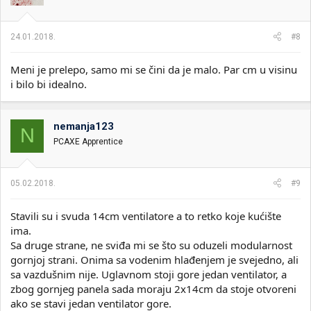
24.01.2018.
#8
Meni je prelepo, samo mi se čini da je malo. Par cm u visinu
i bilo bi idealno.
nemanja123
N
PCAXE Apprentice
05.02.2018.
#9
Stavili su i svuda 14cm ventilatore a to retko koje kućište
ima.
Sa druge strane, ne sviđa mi se što su oduzeli modularnost
gornjoj strani. Onima sa vodenim hlađenjem je svejedno, ali
sa vazdušnim nije. Uglavnom stoji gore jedan ventilator, a
zbog gornjeg panela sada moraju 2x14cm da stoje otvoreni
ako se stavi jedan ventilator gore.