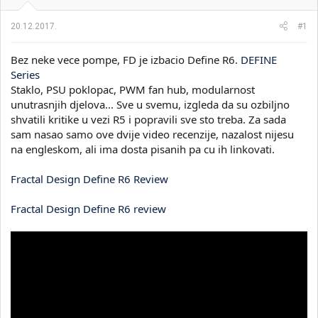
i
o
k
k
20.12.2017.
#1
t
r
e
e
Bez neke vece pompe, FD je izbacio Define R6.
DEFINE
m
t
e
a
Series
n
Staklo, PSU poklopac, PWM fan hub, modularnost
j
unutrasnjih djelova... Sve u svemu, izgleda da su ozbiljno
a
shvatili kritike u vezi R5 i popravili sve sto treba. Za sada
sam nasao samo ove dvije video recenzije, nazalost nijesu
na engleskom, ali ima dosta pisanih pa cu ih linkovati.
Fractal Design Define R6 Review
Fractal Design Define R6 review