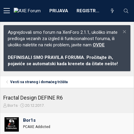
PRIJAVA
REGISTRACIJA
Apgrejdovali smo forum na XenForo 2.1.1, ukoliko imate
predloga vezanih za izgled ili funkcionalnost foruma, ili
ukoliko naletite na neki problem, javite nam
OVDE
DEFINISALI SMO PRAVILA FORUMA. Pročitajte ih,
pojaviće se automatski kada krenete da čitate nešto!
Vesti sa stranog i domaćeg tržišta
Fractal Design DEFINE R6
Z
D
Bor1s
20.12.2017.
a
a
č
t
Bor1s
e
u
t
m
PCAXE Addicted
n
p