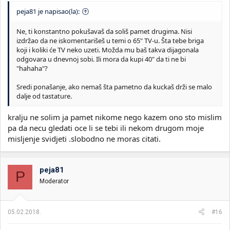
peja81 je napisao(la):
Ne, ti konstantno pokušavaš da soliš pamet drugima. Nisi
izdržao da ne iskomentarišeš u temi o 65" TV-u. Šta tebe briga
koji i koliki će TV neko uzeti. Možda mu baš takva dijagonala
odgovara u dnevnoj sobi. Ili mora da kupi 40" da ti ne bi
"hahaha"?
Sredi ponašanje, ako nemaš šta pametno da kuckaš drži se malo
dalje od tastature.
kralju ne solim ja pamet nikome nego kazem ono sto mislim
pa da necu gledati oce li se tebi ili nekom drugom moje
misljenje svidjeti .slobodno ne moras citati.
peja81
P
Moderator
05.02.2018.
#16