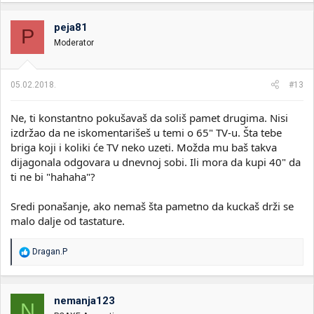
peja81
P
Moderator
05.02.2018.
#13
Ne, ti konstantno pokušavaš da soliš pamet drugima. Nisi
izdržao da ne iskomentarišeš u temi o 65" TV-u. Šta tebe
briga koji i koliki će TV neko uzeti. Možda mu baš takva
dijagonala odgovara u dnevnoj sobi. Ili mora da kupi 40" da
ti ne bi "hahaha"?
Sredi ponašanje, ako nemaš šta pametno da kuckaš drži se
malo dalje od tastature.
R
Dragan.P
e
a
g
o
nemanja123
N
v