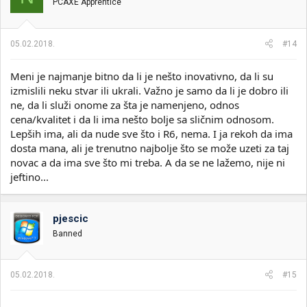
PCAXE Apprentice
a
n
j
a
05.02.2018.
#14
:
Meni je najmanje bitno da li je nešto inovativno, da li su
izmislili neku stvar ili ukrali. Važno je samo da li je dobro ili
ne, da li služi onome za šta je namenjeno, odnos
cena/kvalitet i da li ima nešto bolje sa sličnim odnosom.
Lepših ima, ali da nude sve što i R6, nema. I ja rekoh da ima
dosta mana, ali je trenutno najbolje što se može uzeti za taj
novac a da ima sve što mi treba. A da se ne lažemo, nije ni
jeftino...
pjescic
Banned
05.02.2018.
#15