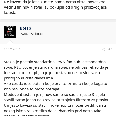
Ne kazem da je lose kuciste, samo nema nista inovativno.
Vecinu tih novih stvari su pokupili od drugih proizvodjaca
kucista.
Bor1s
PCAXE Addicted
26.12.2017.
#7
Staklo je postalo standardno, PWN fan hub je standardna
stvar, PSU cover je standardna stvar, ne bih bas rekao da je
to kradja od drugih, to je jednostavno nesto sto svako
pristojno kuciste danas ima.
Ako ces da ides putem ko je prvi to izmislio i ko je koga tu
kopirao, onda to moze potrajati.
Moduvent sistem je njihov, samo su sad umjesto 3 dijela
stavili samo jedan na krov sa pristojnim filterom za prasinu.
Umjesto kaveza su stavili fioke, eto tu mozes tvrditi da su
nekog iskopirali (mislim da je Phanteks prvi nesto tako