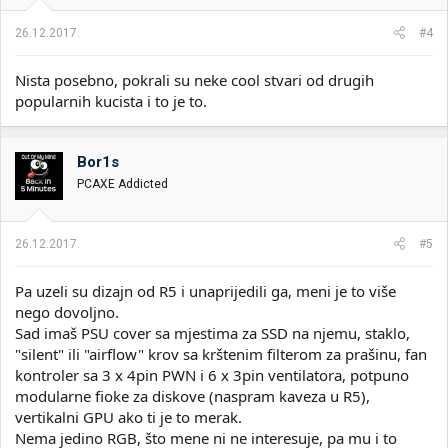
j
a
26.12.2017.
#4
:
Nista posebno, pokrali su neke cool stvari od drugih
popularnih kucista i to je to.
Bor1s
PCAXE Addicted
26.12.2017.
#5
Pa uzeli su dizajn od R5 i unaprijedili ga, meni je to više
nego dovoljno.
Sad imaš PSU cover sa mjestima za SSD na njemu, staklo,
"silent" ili "airflow" krov sa krštenim filterom za prašinu, fan
kontroler sa 3 x 4pin PWN i 6 x 3pin ventilatora, potpuno
modularne fioke za diskove (naspram kaveza u R5),
vertikalni GPU ako ti je to merak.
Nema jedino RGB, što mene ni ne interesuje, pa mu i to