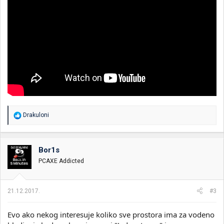
R
Drakuloni
e
a
g
o
Bor1s
v
PCAXE Addicted
a
n
j
a
21.12.2017.
#3
:
Evo ako nekog interesuje koliko sve prostora ima za vodeno