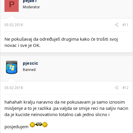
peja81
P
Moderator
05.02.2018.
#11
Ne pokušavaj da određuješ drugima kako će trošiti svoj
novac i sve je OK.
pjescic
Banned
05.02.2018.
#12
hahahah kralju naravno da ne pokusavam ja samo iznosim
misljenje a to je razlika .pa valjda se smije reci na saljiv nacin
da je kuciste neinovativno totalno cak jedno slicno i
posjedujem