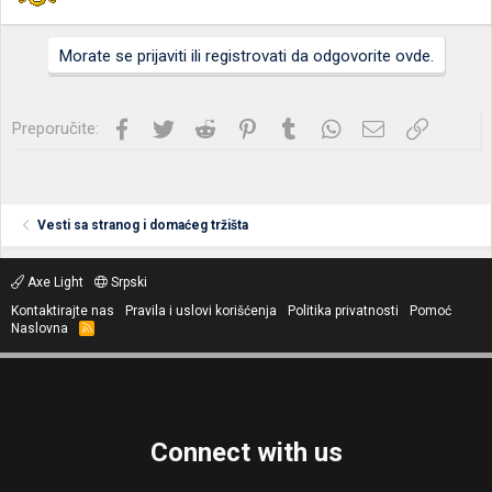
Morate se prijaviti ili registrovati da odgovorite ovde.
Facebook
Twitter
Reddit
Pinterest
Tumblr
WhatsApp
Imejl
Link
Preporučite:
Vesti sa stranog i domaćeg tržišta
Axe Light
Srpski
Kontaktirajte nas
Pravila i uslovi korišćenja
Politika privatnosti
Pomoć
Naslovna
R
S
S
Connect with us