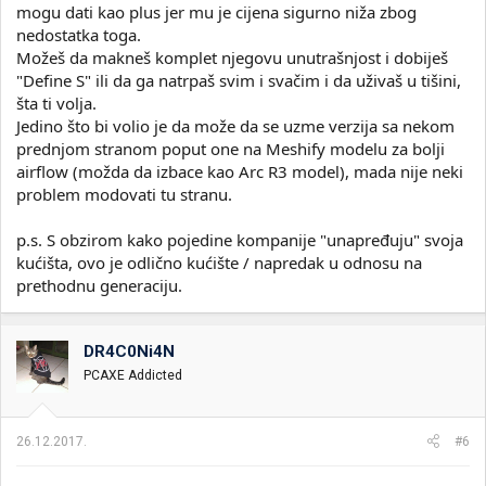
mogu dati kao plus jer mu je cijena sigurno niža zbog
nedostatka toga.
Možeš da makneš komplet njegovu unutrašnjost i dobiješ
"Define S" ili da ga natrpaš svim i svačim i da uživaš u tišini,
šta ti volja.
Jedino što bi volio je da može da se uzme verzija sa nekom
prednjom stranom poput one na Meshify modelu za bolji
airflow (možda da izbace kao Arc R3 model), mada nije neki
problem modovati tu stranu.
p.s. S obzirom kako pojedine kompanije "unapređuju" svoja
kućišta, ovo je odlično kućište / napredak u odnosu na
prethodnu generaciju.
DR4C0Ni4N
PCAXE Addicted
26.12.2017.
#6