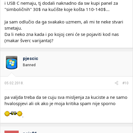
i USB C nemaju, tj dodali naknadno da sw kupi panel za
"simboličnih" 30$ na kućište koje košta 110-140$...
Ja sam odlučio da ga svakako uzmem, ali mi te neke stvari
smetaju.
Da li neko zna kada i po kojoj ceni će se pojaviti kod nas
(makar šverc varijanta)?
pjescic
Banned
05.02.2018.
#10
pa valjda treba da se cuju sva misljenja za kuciste a ne samo
hvalospjevi ali ok ako je moja kritika spam nije sporno
.