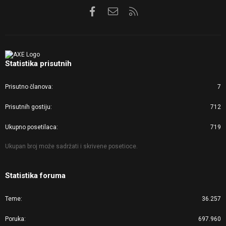
Facebook
Kontaktirajte nas
RSS
Statistika prisutnih
Prisutno članova
7
Prisutnih gostiju
712
Ukupno posetilaca
719
Ukupan broj može sadržati i skrivene posetioce.
Statistika foruma
Teme
36.257
Poruka
697.960