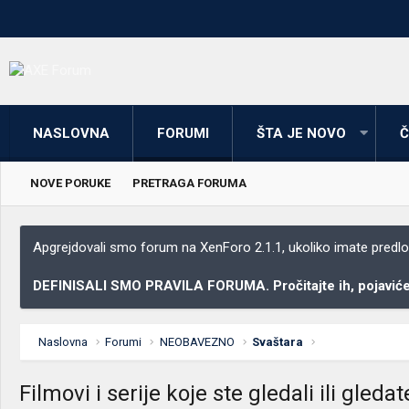
NASLOVNA
FORUMI
ŠTA JE NOVO
Č
NOVE PORUKE
PRETRAGA FORUMA
Apgrejdovali smo forum na XenForo 2.1.1, ukoliko imate predloga
DEFINISALI SMO PRAVILA FORUMA. Pročitajte ih, pojaviće 
Naslovna
Forumi
NEOBAVEZNO
Svaštara
Filmovi i serije koje ste gledali ili gledat