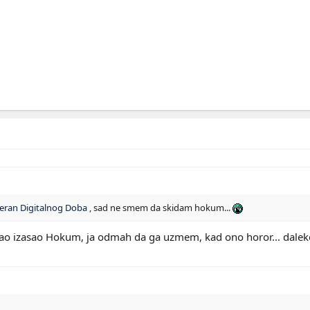
eran Digitalnog Doba
, sad ne smem da skidam hokum...
isao izasao Hokum, ja odmah da ga uzmem, kad ono horor... dale