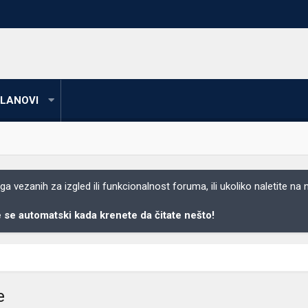
LANOVI
 vezanih za izgled ili funkcionalnost foruma, ili ukoliko naletite na
se automatski kada krenete da čitate nešto!
e