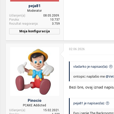
Kingston 120 GB sata ssd
peja81
Moderator
Sound:
Microlab MT280B, Sony
WH-XB700
Učlanjen(a)
08.05.2009.
Poruka
10.737
Rezultat reagovanja
3.759
Case:
Cooler Master HAF 912 Plus
Moja konfiguracija
PSU:
XPG Core Reactor 650
Mice &
Redragon Impact M908 &
keyboard:
Logitech MX Keys Mini &
02.06.2026.
Redragon Diti K585
Internet:
mts 400/200
vladarko je napisao(la):
OS & Browser:
Windows 10
ontopic: naplašio me
@Vet
Bezi bre, ovaj iznad nap
Pinocio
peja81 je napisao(la):
PCAXE Addicted
Učlanjen(a)
15.02.2021.
Evo i serije The Backrooms: