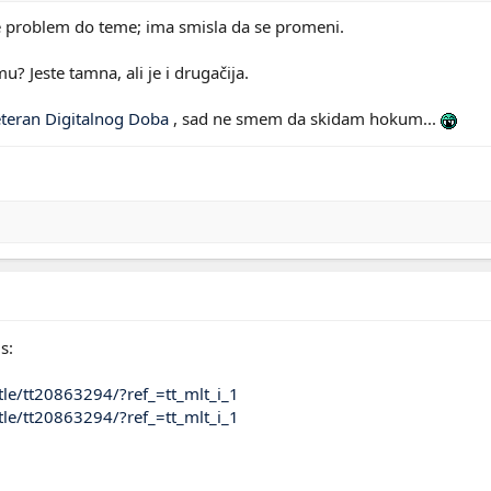
 problem do teme; ima smisla da se promeni.
u? Jeste tamna, ali je i drugačija.
teran Digitalnog Doba
, sad ne smem da skidam hokum...
s:
le/tt20863294/?ref_=tt_mlt_i_1
le/tt20863294/?ref_=tt_mlt_i_1