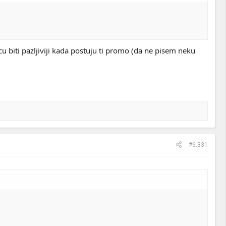
u biti pazljiviji kada postuju ti promo (da ne pisem neku
#6.331