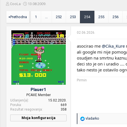
Z
D
CooLa
13.08.2009.
a
a
č
t
Prethodna
1
...
252
253
254
255
256
e
u
t
m
n
p
02.06.2026.
i
o
k
k
t
r
asocirao me
@Cika_Kure
n
e
e
ali google mi nije pomogao
m
t
osudjen na smrtnu kaznu, 
e
a
deci sto je on i uradio ...
n
tako nesto je ostavilo og
j
a
Pirmin
Plauer1
PCAXE Member
Učlanjen(a)
15.02.2020.
Poruka
669
Rezultat reagovanja
358
Moja konfiguracija
R
vladarko
e