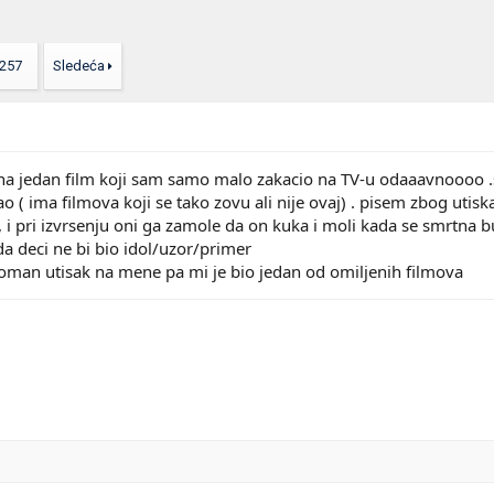
257
Sledeća
a jedan film koji sam samo malo zakacio na TV-u odaaavnoooo .sta
 ( ima filmova koji se tako zovu ali nije ovaj) . pisem zbog utisk
i pri izvrsenju oni ga zamole da on kuka i moli kada se smrtna bud
. da deci ne bi bio idol/uzor/primer
roman utisak na mene pa mi je bio jedan od omiljenih filmova