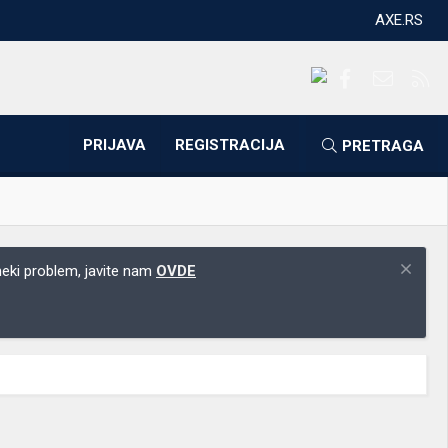
AXE.RS
Facebook
Kontakti
RS
PRIJAVA
REGISTRACIJA
PRETRAGA
 neki problem, javite nam
OVDE