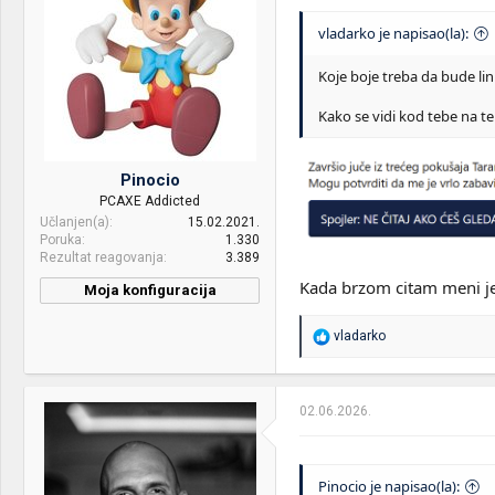
n
j
vladarko je napisao(la):
a
:
Koje boje treba da bude lin
Kako se vidi kod tebe na t
Pinocio
PCAXE Addicted
Učlanjen(a)
15.02.2021.
Poruka
1.330
Rezultat reagovanja
3.389
Kada brzom citam meni je 
Moja konfiguracija
CPU & cooler:
AMD Ryzen 5 5600X-SCFM
R
2000 Fuma 2
vladarko
e
a
Motherboard:
Gigabyte X570 Aorus
g
Master/rev 1.2
o
02.06.2026.
v
RAM:
G.Skill Trident Z Neo 32
a
(2x16) 3600 (16-19-19-39)
n
j
Pinocio je napisao(la):
VGA & cooler:
RX 6800 XT Sapphire Nitro+
a