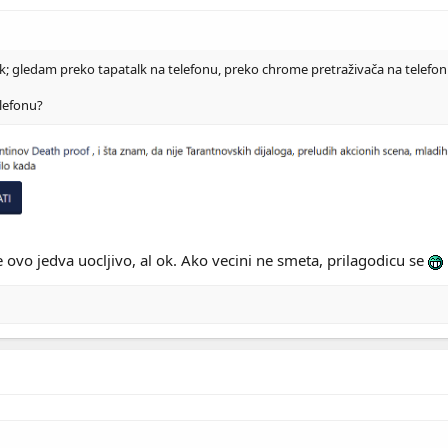
k; gledam preko tapatalk na telefonu, preko chrome pretraživača na telefonu, 
elefonu?
ovo jedva uocljivo, al ok. Ako vecini ne smeta, prilagodicu se