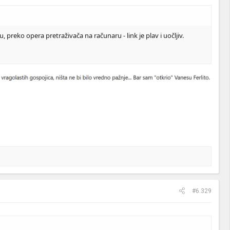
preko opera pretraživača na računaru - link je plav i uočljiv.
#6.329