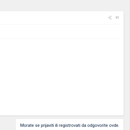
#1
Morate se prijaviti ili registrovati da odgovorite ovde.