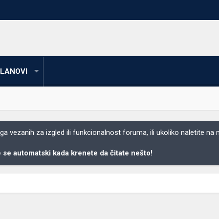
LANOVI
 vezanih za izgled ili funkcionalnost foruma, ili ukoliko naletite na
se automatski kada krenete da čitate nešto!