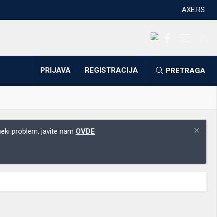
AXE.RS
Facebook
Kontakti
RS
PRIJAVA
REGISTRACIJA
PRETRAGA
 neki problem, javite nam
OVDE