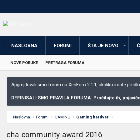
NASLOVNA
FORUMI
ŠTA JE NOVO
Č
NOVE PORUKE
PRETRAGA FORUMA
Apgrejdovali smo forum na XenForo 2.1.1, ukoliko imate predloga
DEFINISALI SMO PRAVILA FORUMA. Pročitajte ih, pojaviće 
Naslovna
Forumi
GAMING
Gaming hardver
eha-community-award-2016