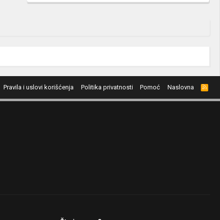
Pravila i uslovi korišćenja
Politika privatnosti
Pomoć
Naslovna
R
S
S