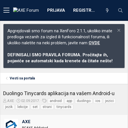
PRIJAVA
REGISTRACIJA
Apgrejdovali smo forum na XenForo 2.1.1, ukoliko imate
predloga vezanih za izgled ili funkcionalnost foruma, ili
ukoliko naletite na neki problem, javite nam
OVDE
DEFINISALI SMO PRAVILA FORUMA. Pročitajte ih,
pojaviće se automatski kada krenete da čitate nešto!
Vesti sa portala
Duolingo Tinycards aplikacija na vašem Android-u
Z
D
O
AXE
02.09.2017.
android
app
duolingo
ios
jezici
a
a
z
jezik
lekcije
set
strani
tinycards
č
t
n
e
u
a
t
m
k
AXE
n
p
e