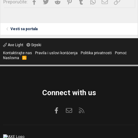
Facebook
Twitter
Reddit
Pinterest
Tumblr
WhatsApp
Imejl
Link
Preporučite:
Vesti sa portala
Axe Light
Srpski
Kontaktirajte nas
Pravila i uslovi korišćenja
Politika privatnosti
Pomoć
Naslovna
R
S
S
Connect with us
Facebook
Kontaktirajte nas
RSS