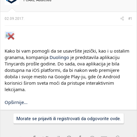
PCAXE Addicted
i
o
k
k
t
r
02.09.2017.
#1
e
e
m
t
e
a
n
j
a
Kako bi vam pomogli da se usavršite jezički, kao i u ostalim
granama, kompanija
Duolingo
je predstavila aplikaciju
Tinycards prošle godine. Do sada, ova aplikacija je bila
dostupna na iOS platformi, da bi nakon web premijere
dobila i svoje mesto na Google Play-ju, gde će Android
korisnici širom sveta moći da pristupe interaktivnim
lekcijama.
Opširnije...
Morate se prijaviti ili registrovati da odgovorite ovde.