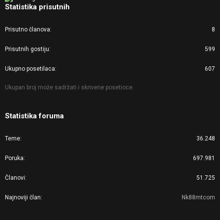
Statistika prisutnih
Prisutno članova
8
Prisutnih gostiju
599
Ukupno posetilaca
607
Ukupan broj može sadržati i skrivene posetioce.
Statistika foruma
Teme
36.248
Poruka
697.981
Članovi
51.725
Najnoviji član
Nk88mtcom