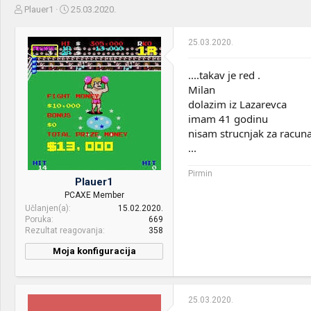
Z
D
Plauer1
25.03.2020.
a
a
č
t
25.03.2020.
e
u
t
m
n
p
....takav je red .
i
o
Milan
k
k
dolazim iz Lazarevca
t
r
imam 41 godinu
e
e
nisam strucnjak za racun
m
t
e
a
...
n
j
Pirmin
Plauer1
a
PCAXE Member
Učlanjen(a)
15.02.2020.
Poruka
669
Rezultat reagovanja
358
Moja konfiguracija
25.03.2020.