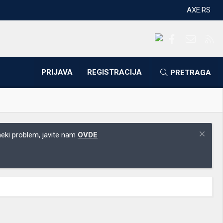
AXE.RS
Facebook
Kontakti
RS
PRIJAVA
REGISTRACIJA
PRETRAGA
 neki problem, javite nam
OVDE