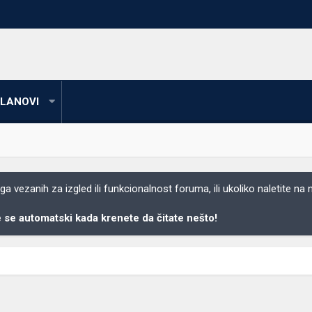
LANOVI
 vezanih za izgled ili funkcionalnost foruma, ili ukoliko naletite na
se automatski kada krenete da čitate nešto!