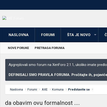
NASLOVNA
FORUMI
ŠTA JE NOVO
Č
NOVE PORUKE
PRETRAGA FORUMA
Apgrejdovali smo forum na XenForo 2.1.1, ukoliko imate predloga
DEFINISALI SMO PRAVILA FORUMA. Pročitajte ih, pojaviće 
Naslovna
Forumi
AXE
Komuna
Predstavite se
da obavim ovu formalnost ....