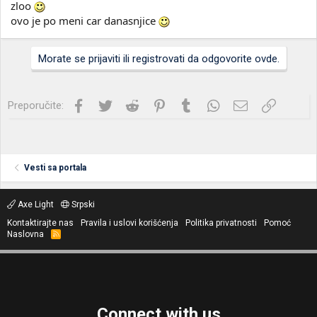
zloo
ovo je po meni car danasnjice
Morate se prijaviti ili registrovati da odgovorite ovde.
Facebook
Twitter
Reddit
Pinterest
Tumblr
WhatsApp
Imejl
Link
Preporučite:
Vesti sa portala
Axe Light
Srpski
Kontaktirajte nas
Pravila i uslovi korišćenja
Politika privatnosti
Pomoć
Naslovna
R
S
S
Connect with us