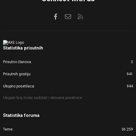
Facebook
Kontaktirajte nas
RSS
Statistika prisutnih
Prisutno članova
3
Prisutnih gostiju
941
Ukupno posetilaca
944
Ukupan broj može sadržati i skrivene posetioce.
Statistika foruma
Teme
36.259