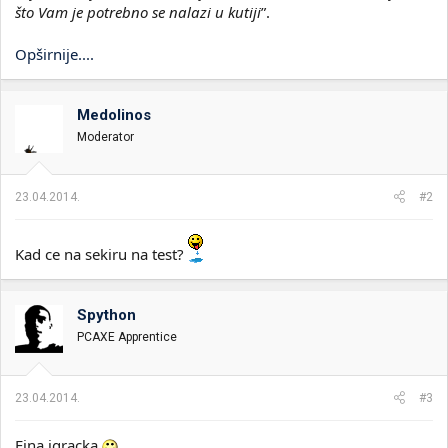
što Vam je potrebno se nalazi u kutiji
”.
Opširnije....
Medolinos
Moderator
23.04.2014.
#2
Kad ce na sekiru na test?
Spython
PCAXE Apprentice
23.04.2014.
#3
Fina igracka