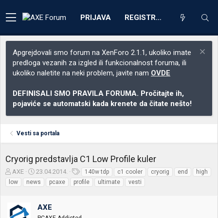
PRIJAVA
REGISTRACIJA
Apgrejdovali smo forum na XenForo 2.1.1, ukoliko imate
predloga vezanih za izgled ili funkcionalnost foruma, ili
ukoliko naletite na neki problem, javite nam
OVDE
DEFINISALI SMO PRAVILA FORUMA. Pročitajte ih,
pojaviće se automatski kada krenete da čitate nešto!
Vesti sa portala
Cryorig predstavlja C1 Low Profile kuler
Z
D
O
AXE
23.04.2014.
140w tdp
c1 cooler
cryorig
end
high
a
a
z
low
news
pcaxe
profile
ultimate
vesti
č
t
n
e
u
a
t
m
k
AXE
n
p
e