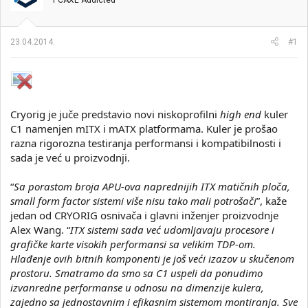
PCAXE Addicted
i
o
k
k
t
r
23.04.2014.
#1
e
e
m
t
e
a
n
j
a
Cryorig je juče predstavio novi niskoprofilni
high end
kuler
C1 namenjen mITX i mATX platformama. Kuler je prošao
razna rigorozna testiranja performansi i kompatibilnosti i
sada je već u proizvodnji.
“
Sa porastom broja APU-ova naprednijih ITX matičnih ploča,
small form factor sistemi više nisu tako mali potrošači
”, kaže
jedan od CRYORIG osnivača i glavni inženjer proizvodnje
Alex Wang. “
ITX sistemi sada već udomljavaju procesore i
grafičke karte visokih performansi sa velikim TDP-om.
Hlađenje ovih bitnih komponenti je još veći izazov u skučenom
prostoru. Smatramo da smo sa C1 uspeli da ponudimo
izvanredne performanse u odnosu na dimenzije kulera,
zajedno sa jednostavnim i efikasnim sistemom montiranja. Sve