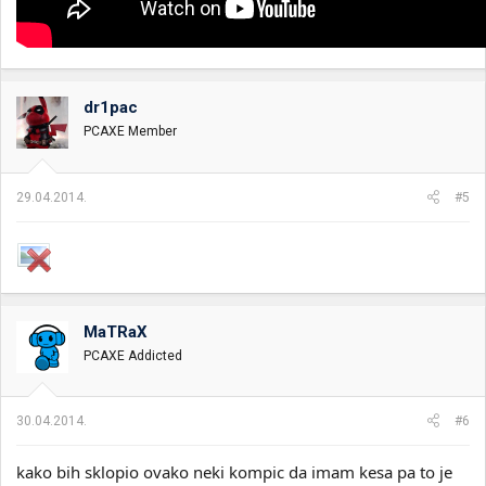
dr1pac
PCAXE Member
29.04.2014.
#5
MaTRaX
PCAXE Addicted
30.04.2014.
#6
kako bih sklopio ovako neki kompic da imam kesa pa to je