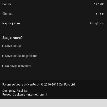
Poruka
697.985
Članovi
51.644
Najnoviji član
kkfbq3com
Šta je novo?
Nove poruke
Nove poruke na profilima
Najnovije aktivnosti
Forum software by XenForo™
© 2010-2019 XenForo Ltd.
Design by:
Pixel Exit
Prevod: Ćaskanja - internet forumi