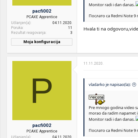
Display:
27" AOC 27G2SPU/BK
Monitor radi i dan danas.
pacfi002
HDD:
Sandisk 120 GB sata ssd +
Послато са Redmi Note 9
PCAXE Apprentice
WD 4 TB sata hdd +
Učlanjen(a)
04.11.2020.
Kingston 120 GB sata ssd
Poruka
11
Hvala ti na odgovoru,vide
Rezultat reagovanja
3
Sound:
Microlab MT280B, Sony
WH-XB700
Moja konfiguracija
Case:
Cooler Master HAF 912 Plus
PSU:
XPG Core Reactor 650
11.11.2020.
Mice &
Redragon Impact M908 &
P
keyboard:
Logitech MX Keys Mini &
Redragon Diti K585
vladarko je napisao(la):
Internet:
mts 400/200
OS & Browser:
Windows 10
Pre mnogo godina video sam 
morao da radim napamet i
Monitor radi i dan danas.
pacfi002
Послато са Redmi Note 9
PCAXE Apprentice
Učlanjen(a)
04.11.2020.