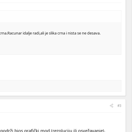
cunar idalje radi,ali je slika crna i nista se ne desava.
#3
održi bios grafički mod (rezoluciju ili osvežavanje).