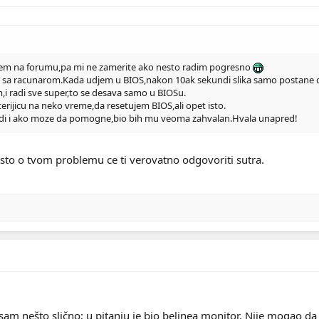
sem na forumu,pa mi ne zamerite ako nesto radim pogresno
 racunarom.Kada udjem u BIOS,nakon 10ak sekundi slika samo postane crna.Ra
 radi sve super,to se desava samo u BIOSu.
rijicu na neko vreme,da resetujem BIOS,ali opet isto.
adi i ako moze da pomogne,bio bih mu veoma zahvalan.Hvala unapred!
to o tvom problemu ce ti verovatno odgovoriti sutra.
m nešto slično; u pitanju je bio belinea monitor. Nije mogao da p