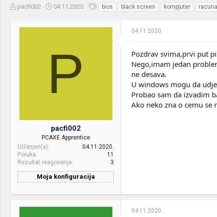
Z
D
O
pacfi002
04.11.2020.
bios
black screen
kompjuter
racuna
a
a
z
č
t
n
04.11.2020.
e
u
a
t
m
k
P
n
p
e
Pozdrav svima,prvi put 
i
o
Nego,imam jedan problem 
k
k
ne desava.
t
r
U windows mogu da udjem,
e
e
m
t
Probao sam da izvadim bat
e
a
Ako neko zna o cemu se 
n
j
pacfi002
a
PCAXE Apprentice
Učlanjen(a)
04.11.2020.
Poruka
11
Rezultat reagovanja
3
Moja konfiguracija
04.11.2020.