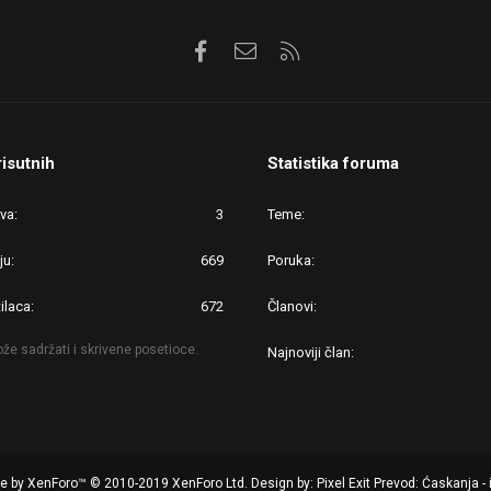
Facebook
Kontaktirajte nas
RSS
risutnih
Statistika foruma
ova
3
Teme
ju
669
Poruka
ilaca
672
Članovi
že sadržati i skrivene posetioce.
Najnoviji član
re by XenForo™
© 2010-2019 XenForo Ltd.
Design by:
Pixel Exit
Prevod: Ćaskanja - 