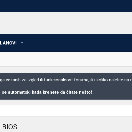
LANOVI
 vezanih za izgled ili funkcionalnost foruma, ili ukoliko naletite na
se automatski kada krenete da čitate nešto!
 BIOS