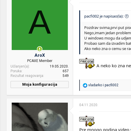
A
pacfi002 je napisao(la):
Pozdrav svima,prvi put pi
Nego,imam jedan problem sa
U windows mogu da udjem,i
Probao sam da izvadim bate
Ako neko zna o cemu se r
AroX
PCAXE Member
A neko ko zna nes
Učlanjen(a)
19.05.2020.
Poruka
657
Rezultat reagovanja
549
Moja konfiguracija
R
vladarko
i
pacfi002
e
CPU & cooler:
Ryzen 7 7800x3d / Arctic
a
freezer 2 420 argb
g
o
04.11.2020.
Motherboard:
Asrock B650M-HDV/M.2
v
a
RAM:
2x8gb Kingston Fury Beast
n
DDR5 6000 Cl40/OC 6000
j
CL26
a
Pre mnogo godina video sa