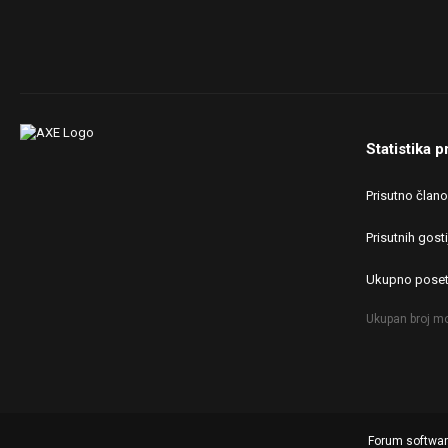
Statistika p
Prisutno član
Prisutnih gosti
Ukupno poset
Ukupan broj mo
Forum softwa