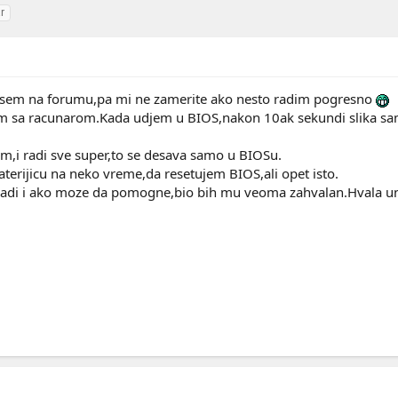
r
pisem na forumu,pa mi ne zamerite ako nesto radim pogresno
sa racunarom.Kada udjem u BIOS,nakon 10ak sekundi slika samo po
i radi sve super,to se desava samo u BIOSu.
erijicu na neko vreme,da resetujem BIOS,ali opet isto.
radi i ako moze da pomogne,bio bih mu veoma zahvalan.Hvala u