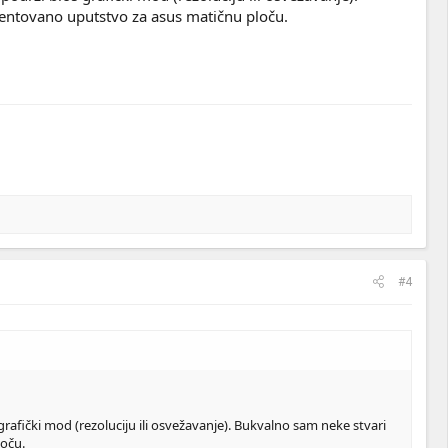
ntovano uputstvo za asus matičnu ploču.
#4
rafički mod (rezoluciju ili osvežavanje). Bukvalno sam neke stvari
oču.