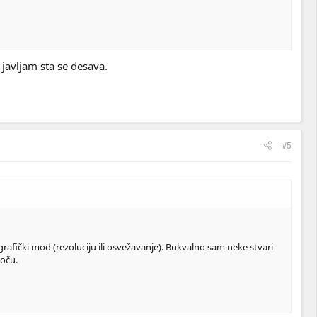
javljam sta se desava.
#5
rafički mod (rezoluciju ili osvežavanje). Bukvalno sam neke stvari
oču.