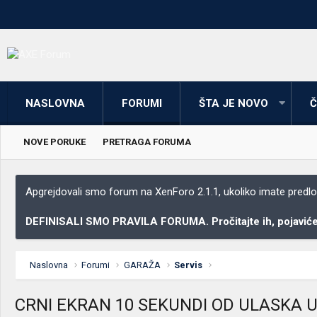
NASLOVNA
FORUMI
ŠTA JE NOVO
Č
NOVE PORUKE
PRETRAGA FORUMA
Apgrejdovali smo forum na XenForo 2.1.1, ukoliko imate predloga
DEFINISALI SMO PRAVILA FORUMA. Pročitajte ih, pojaviće 
Naslovna
Forumi
GARAŽA
Servis
CRNI EKRAN 10 SEKUNDI OD ULASKA U