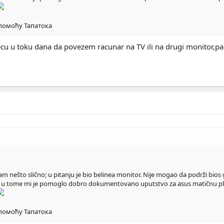
 помоћу Тапатока
cu u toku dana da povezem racunar na TV ili na drugi monitor,pa 
nešto slično; u pitanju je bio belinea monitor. Nije mogao da podrži bios g
 u tome mi je pomoglo dobro dokumentovano uputstvo za asus matičnu pl
 помоћу Тапатока