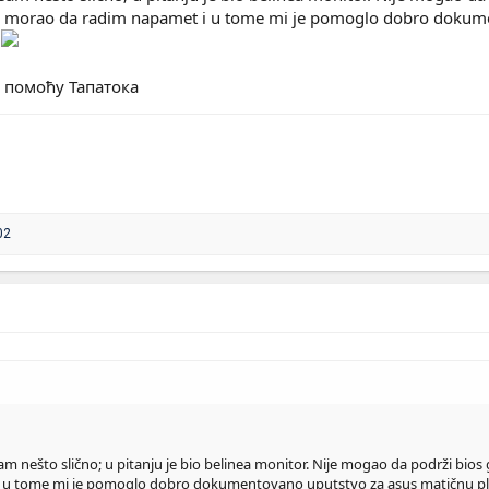
i morao da radim napamet i u tome mi je pomoglo dobro dokume
.
9 помоћу Тапатока
02
nešto slično; u pitanju je bio belinea monitor. Nije mogao da podrži bios g
 u tome mi je pomoglo dobro dokumentovano uputstvo za asus matičnu pl