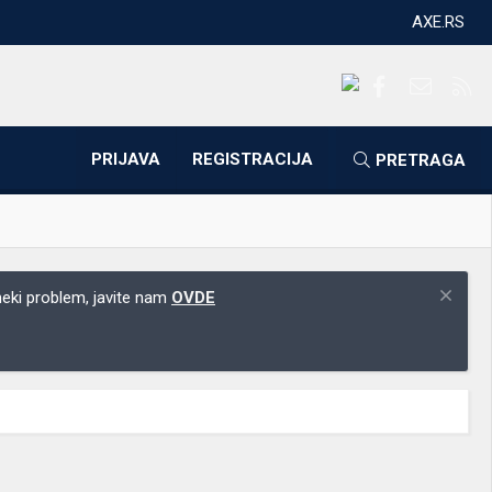
AXE.RS
Facebook
Kontakti
RS
PRIJAVA
REGISTRACIJA
PRETRAGA
 neki problem, javite nam
OVDE