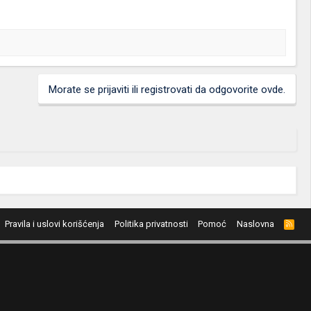
Morate se prijaviti ili registrovati da odgovorite ovde.
Pravila i uslovi korišćenja
Politika privatnosti
Pomoć
Naslovna
R
S
S