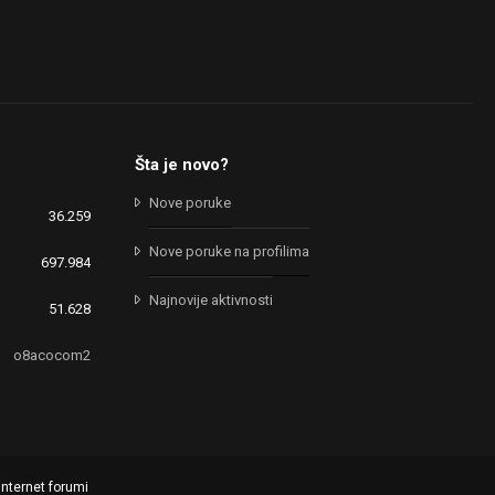
Šta je novo?
Nove poruke
36.259
Nove poruke na profilima
697.984
Najnovije aktivnosti
51.628
o8acocom2
internet forumi