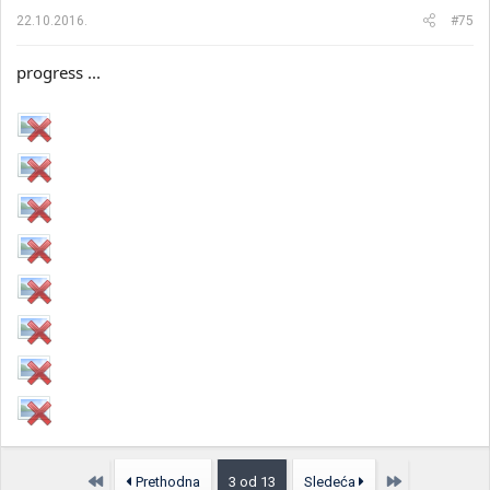
22.10.2016.
#75
progress ...
Prvo
Poslednja
Prethodna
3 od 13
Sledeća