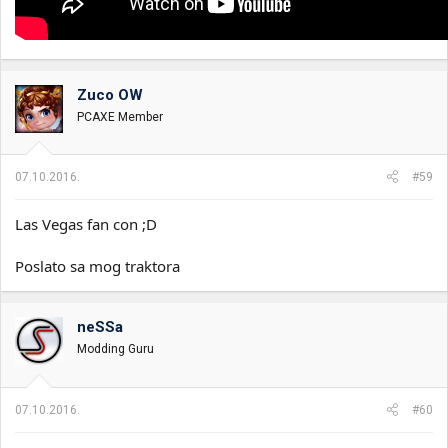
Zuco OW
PCAXE Member
07.10.2016.
#59
Las Vegas fan con ;D
Poslato sa mog traktora
neSSa
Modding Guru
07.10.2016.
#60