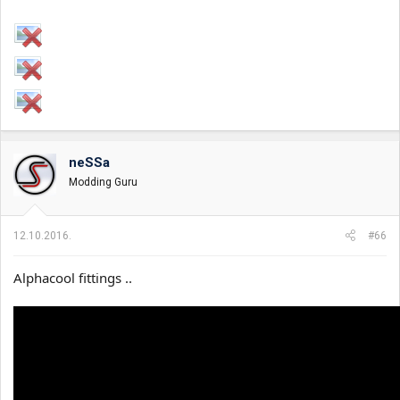
neSSa
Modding Guru
12.10.2016.
#66
Alphacool fittings ..