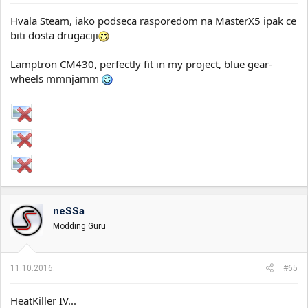
Hvala Steam, iako podseca rasporedom na MasterX5 ipak ce
biti dosta drugaciji
Lamptron CM430, perfectly fit in my project, blue gear-
wheels mmnjamm
neSSa
Modding Guru
11.10.2016.
#65
HeatKiller IV...