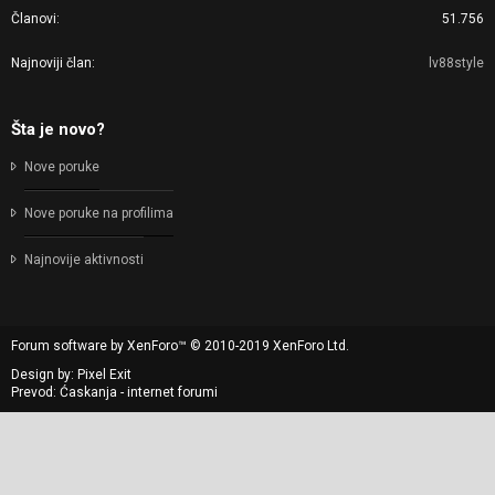
Članovi
51.756
Najnoviji član
lv88style
Šta je novo?
Nove poruke
Nove poruke na profilima
Najnovije aktivnosti
Forum software by XenForo™
© 2010-2019 XenForo Ltd.
Design by:
Pixel Exit
Prevod: Ćaskanja - internet forumi