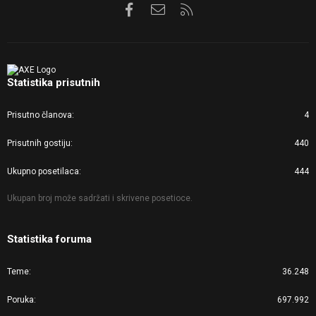
Facebook
Kontaktirajte nas
RSS
Statistika prisutnih
Prisutno članova
4
Prisutnih gostiju
440
Ukupno posetilaca
444
Ukupan broj može sadržati i skrivene posetioce.
Statistika foruma
Teme
36.248
Poruka
697.992