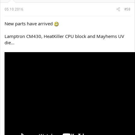
05.10.2016.
#58
New parts have arrived
Lamptron CM430, HeatKiller CPU block and Mayhems UV
die...