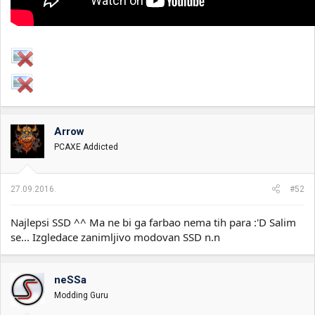
Arrow
PCAXE Addicted
27.09.2016.
#52
Najlepsi SSD ^^ Ma ne bi ga farbao nema tih para :'D Salim
se... Izgledace zanimljivo modovan SSD n.n
neSSa
Modding Guru