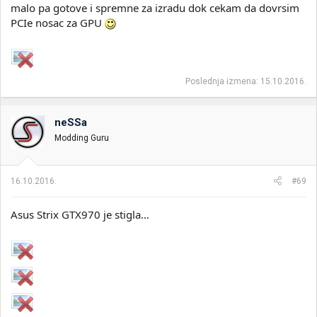
malo pa gotove i spremne za izradu dok cekam da dovrsim
PCIe nosac za GPU
Poslednja izmena:
15.10.2016.
neSSa
Modding Guru
16.10.2016.
#69
Asus Strix GTX970 je stigla...