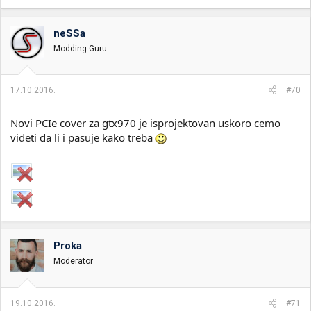
neSSa
Modding Guru
17.10.2016.
#70
Novi PCIe cover za gtx970 je isprojektovan uskoro cemo
videti da li i pasuje kako treba
Proka
Moderator
19.10.2016.
#71