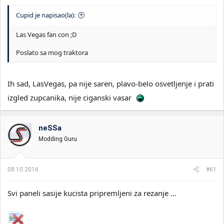
Cupid je napisao(la):
Las Vegas fan con ;D
Poslato sa mog traktora
Ih sad, LasVegas, pa nije saren, plavo-belo osvetljenje i prati
izgled zupcanika, nije ciganski vasar
neSSa
Modding Guru
08.10.2016.
#61
Svi paneli sasije kucista pripremljeni za rezanje ...