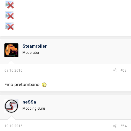
Steamroller
Moderator
09.10.2016.
#63
Fino pretumbano.
neSSa
Modding Guru
10.10.2016.
#64