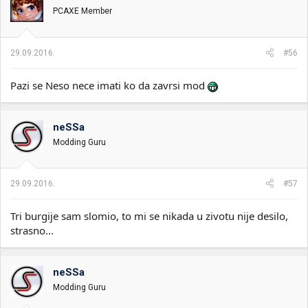
PCAXE Member
29.09.2016.
#56
Pazi se Neso nece imati ko da zavrsi mod
neSSa
Modding Guru
29.09.2016.
#57
Tri burgije sam slomio, to mi se nikada u zivotu nije desilo,
strasno...
neSSa
Modding Guru