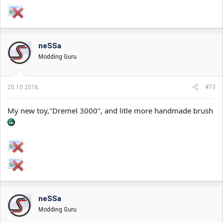
neSSa
Modding Guru
20.10.2016.
#73
My new toy,"Dremel 3000", and litle more handmade brush
neSSa
Modding Guru