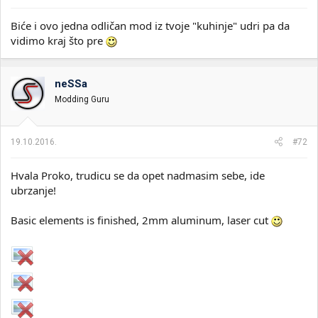
Biće i ovo jedna odličan mod iz tvoje "kuhinje" udri pa da
vidimo kraj što pre
neSSa
Modding Guru
19.10.2016.
#72
Hvala Proko, trudicu se da opet nadmasim sebe, ide
ubrzanje!
Basic elements is finished, 2mm aluminum, laser cut