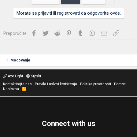
Morate se prijaviti ili registrovati da odgovorite ovde.
Facebook
Twitter
Reddit
Pinterest
Tumblr
WhatsApp
Imejl
Link
Preporučite:
Modovanje
Axe Light
Srpski
Kontaktirajte nas
Pravila i uslovi korišćenja
Politika privatnosti
Pomoć
Naslovna
R
S
S
Connect with us