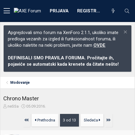
PRIJAVA
REGISTRACIJA
Apgrejdovali smo forum na XenForo 2.1.1, ukoliko imate
predloga vezanih za izgled ili funkcionalnost foruma, ili
ukoliko naletite na neki problem, javite nam
OVDE
DEFINISALI SMO PRAVILA FORUMA. Pročitajte ih,
pojaviće se automatski kada krenete da čitate nešto!
Modovanje
Chrono Master
Z
D
neSSa
05.09.2016.
a
a
č
t
Prvo
Poslednja
Prethodna
3 od 13
Sledeća
e
u
t
m
n
p