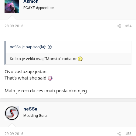
Akmon
PCAXE Apprentice
28.09.2016.
#54
neSSa je napisao(la):
Koliko je veliki ovaj "Monsta" radiator
Ovo zasluzuje jedan.
That's what she said
Malo je reci da ces imati posla oko njeg.
neSSa
Modding Guru
29.09.2016.
#55