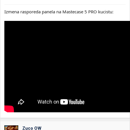
Izmena rasporeda panela na Mastecase 5 PRO kucistu:
Zuco OW