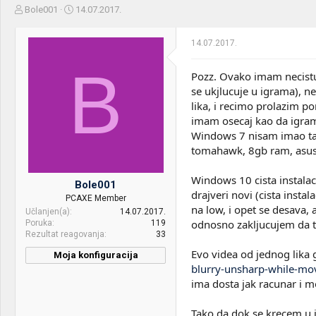
Z
D
Bole001
14.07.2017.
a
a
č
t
14.07.2017.
e
u
t
m
B
n
p
Pozz. Ovako imam necistu
i
o
se ukjlucuje u igrama), n
k
k
lika, i recimo prolazim p
t
r
imam osecaj kao da igra
e
e
Windows 7 nisam imao taj
m
t
e
a
tomahawk, 8gb ram, asus 
n
j
Windows 10 cista instalac
Bole001
a
drajveri novi (cista insta
PCAXE Member
na low, i opet se desava
Učlanjen(a)
14.07.2017.
odnosno zakljucujem da to
Poruka
119
Rezultat reagovanja
33
Evo videa od jednog lika 
Moja konfiguracija
blurry-unsharp-while-mo
ima dosta jak racunar i m
Tako da dok se krecem u i