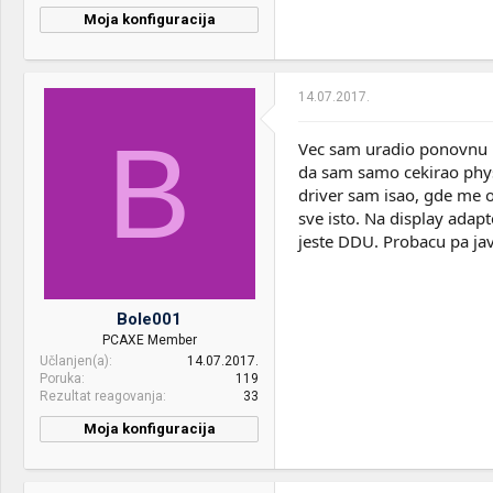
Moja konfiguracija
14.07.2017.
B
Vec sam uradio ponovnu in
da sam samo cekirao physX
driver sam isao, gde me ob
sve isto. Na display adap
jeste DDU. Probacu pa ja
Bole001
PCAXE Member
Učlanjen(a)
14.07.2017.
Poruka
119
Rezultat reagovanja
33
Moja konfiguracija