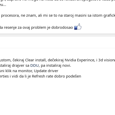
u...
n procesora, ne znam, ali mi se to na staroj masini sa istom graf
da resenje za ovaj problem je dobrodosao
ustom, čekiraj Clear install, dečekiraj Nvidia Experince, i 3d visi
aliraj drajver sa
DDU
, pa instaliraj novi.
sni klik na monitor, Update driver
rties i vidi da li je Refresh rate dobro podešen