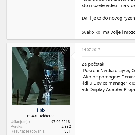
sto mozete videti i na vide
Da li je to do novog ryze
Svako ko ima volje i moz
14.07.2017.
Za početak:
-Pokreni Nvidia drajver, C
-Ako ne pomogne: Deninst
-idi u Device manager, de
-idi Display Adapter Prope
ilbb
PCAXE Addicted
Učlanjen(a)
07.06.2013.
Poruka
2.332
Rezultat reagovanja
351