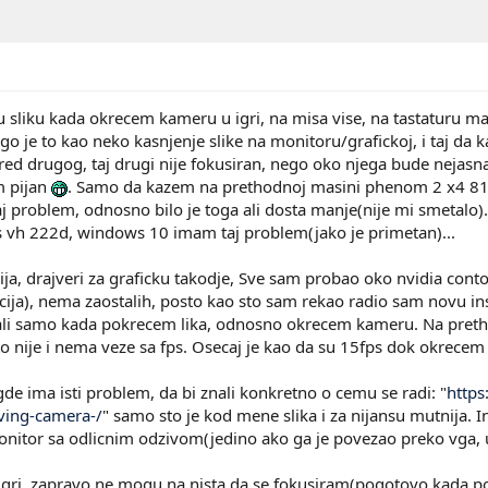
 sliku kada okrecem kameru u igri, na misa vise, na tastaturu m
ego je to kao neko kasnjenje slike na monitoru/grafickoj, i taj da
ored drugog, taj drugi nije fokusiran, nego oko njega bude nejasna
m pijan
. Samo da kazem na prethodnoj masini phenom 2 x4 810
 problem, odnosno bilo je toga ali dosta manje(nije mi smetalo)
vh 222d, windows 10 imam taj problem(jako je primetan)...
ija, drajveri za graficku takodje, Sve sam probao oko nvidia cont
lacija), nema zaostalih, posto kao sto sam rekao radio sam novu inst
, ali samo kada pokrecem lika, odnosno okrecem kameru. Na preth
 nije i nema veze sa fps. Osecaj je kao da su 15fps dok okrecem
gde ima isti problem, da bi znali konkretno o cemu se radi: "
https
ving-camera-/
" samo sto je kod mene slika i za nijansu mutnija. 
onitor sa odlicnim odzivom(jedino ako ga je povezao preko vga, u
gri, zapravo ne mogu na nista da se fokusiram(pogotovo kada pok