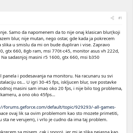
#1
anje. Samo da napomenem da to nije onaj klasican blur(koji
 kazem blur, nije mutan, nego ostar, gde kada ja pokrecem
 slika u smislu da mi on bude dupliran i vise. Zapravo
, gtx 660, 8gb ram, msi 770t-c45, monitor asus vh 222d,
. Na sadasnjoj masini r5 1600, gtx 660, msi b350
ol panela i podesavanja na monitoru. Na racunaru su svi
alaciju os... U igri 30-45 fps, iskljucen blur, sve postavke
odnoj masini sam imao oko 20 fps, i nije bilo tog problema,
 kameru, a ono oko 45fps...
://forums.geforce.com/default/topic/929293/-all-games-
Inace ovaj lik sa ovim problemom kao sto mozete primetiti,
 sta ne verujem), i vrlo je cudno da ima taj problem.
recem sa misem, cak i sporo), jer mi je slika nejasna kao