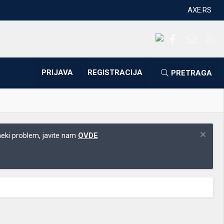
AXE.RS
Facebook
Kontakti
RS
PRIJAVA
REGISTRACIJA
PRETRAGA
 neki problem, javite nam
OVDE