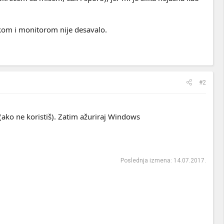
ickom i monitorom nije desavalo.
#2
on(ako ne koristiš). Zatim ažuriraj Windows
Poslednja izmena:
14.07.2017.