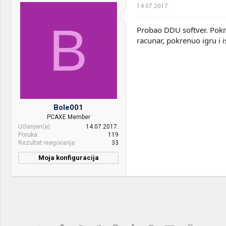
14.07.2017.
B
Probao DDU softver. Pokre
racunar, pokrenuo igru i is
Bole001
PCAXE Member
Učlanjen(a)
14.07.2017.
Poruka
119
Rezultat reagovanja
33
Moja konfiguracija