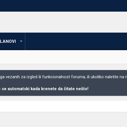
LANOVI
 vezanih za izgled ili funkcionalnost foruma, ili ukoliko naletite na
se automatski kada krenete da čitate nešto!