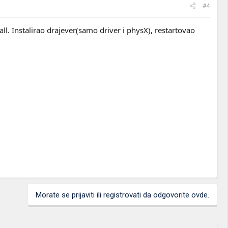
#4
. Instalirao drajever(samo driver i physX), restartovao
Morate se prijaviti ili registrovati da odgovorite ovde.