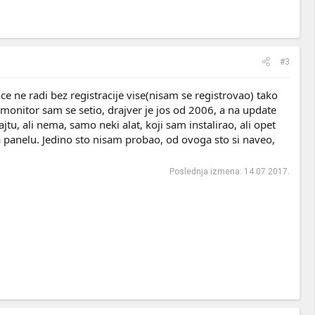
#3
e ne radi bez registracije vise(nisam se registrovao) tako
monitor sam se setio, drajver je jos od 2006, a na update
tu, ali nema, samo neki alat, koji sam instalirao, ali opet
a panelu. Jedino sto nisam probao, od ovoga sto si naveo,
Poslednja izmena:
14.07.2017.