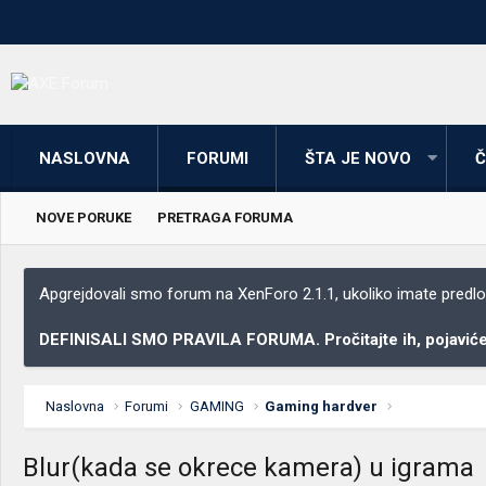
NASLOVNA
FORUMI
ŠTA JE NOVO
Č
NOVE PORUKE
PRETRAGA FORUMA
Apgrejdovali smo forum na XenForo 2.1.1, ukoliko imate predloga
DEFINISALI SMO PRAVILA FORUMA. Pročitajte ih, pojaviće 
Naslovna
Forumi
GAMING
Gaming hardver
Blur(kada se okrece kamera) u igrama