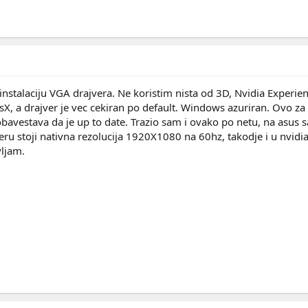
stalaciju VGA drajvera. Ne koristim nista od 3D, Nvidia Experienc
, a drajver je vec cekiran po default. Windows azuriran. Ovo za 
avestava da je up to date. Trazio sam i ovako po netu, na asus saj
teru stoji nativna rezolucija 1920X1080 na 60hz, takodje i u nvidi
vljam.