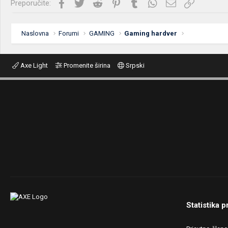
Facebook
Twitter
Reddit
Pinterest
Tumblr
WhatsApp
Imejl
Link
Preporučite:
Naslovna
Forumi
GAMING
Gaming hardver
Axe Light
Promenite širina
Srpski
Statistika p