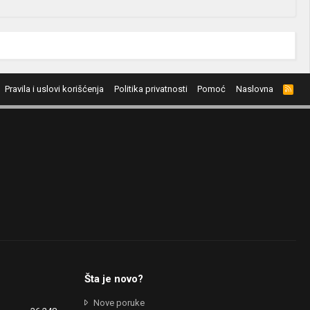
Pravila i uslovi korišćenja
Politika privatnosti
Pomoć
Naslovna
R
S
S
Šta je novo?
Nove poruke