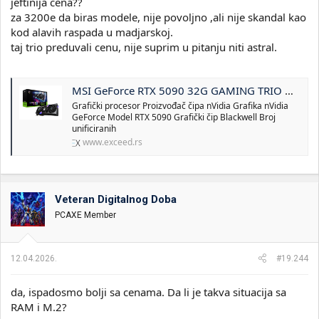
jeftinija cena??
za 3200e da biras modele, nije povoljno ,ali nije skandal kao
kod alavih raspada u madjarskoj.
taj trio preduvali cenu, nije suprim u pitanju niti astral.
MSI GeForce RTX 5090 32G GAMING TRIO OC | EXCEED D.O.O.
Grafički procesor Proizvođač čipa nVidia Grafika nVidia
GeForce Model RTX 5090 Grafički čip Blackwell Broj
unificiranih
www.exceed.rs
Veteran Digitalnog Doba
PCAXE Member
12.04.2026.
#19.244
da, ispadosmo bolji sa cenama. Da li je takva situacija sa
RAM i M.2?