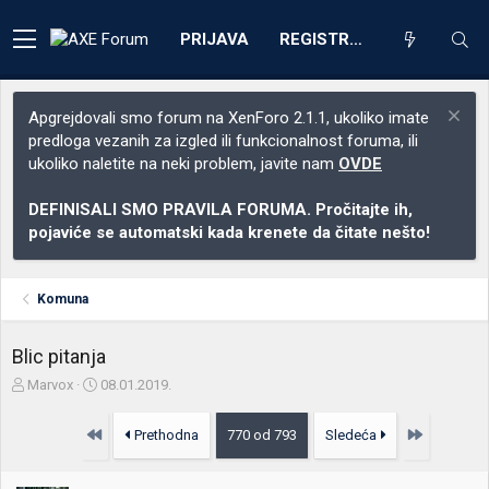
PRIJAVA
REGISTRACIJA
Apgrejdovali smo forum na XenForo 2.1.1, ukoliko imate
predloga vezanih za izgled ili funkcionalnost foruma, ili
ukoliko naletite na neki problem, javite nam
OVDE
DEFINISALI SMO PRAVILA FORUMA. Pročitajte ih,
pojaviće se automatski kada krenete da čitate nešto!
Komuna
Blic pitanja
Z
D
Marvox
08.01.2019.
a
a
č
t
Prvo
Poslednja
Prethodna
770 od 793
Sledeća
e
u
t
m
n
p