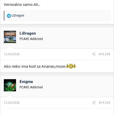
Verovatno samo
Ali
..
R
LiDragon
e
a
g
o
LiDragon
v
PCAXE Addicted
a
n
j
a
12.04.2026.
#19.238
:
Ako neko ima kod za Ananas,moze.
Enigma
PCAXE Addicted
12.04.2026.
#19.239