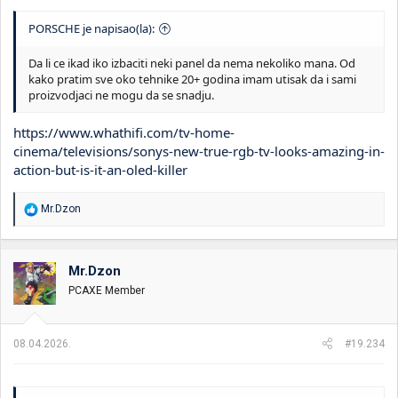
PORSCHE je napisao(la):
Da li ce ikad iko izbaciti neki panel da nema nekoliko mana. Od
kako pratim sve oko tehnike 20+ godina imam utisak da i sami
proizvodjaci ne mogu da se snadju.
https://www.whathifi.com/tv-home-
cinema/televisions/sonys-new-true-rgb-tv-looks-amazing-in-
action-but-is-it-an-oled-killer
R
Mr.Dzon
e
a
g
o
Mr.Dzon
v
PCAXE Member
a
n
j
a
08.04.2026.
#19.234
: