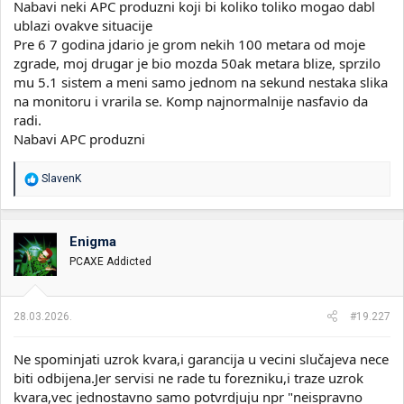
Nabavi neki APC produzni koji bi koliko toliko mogao dabl
ublazi ovakve situacije
Pre 6 7 godina jdario je grom nekih 100 metara od moje
zgrade, moj drugar je bio mozda 50ak metara blize, sprzilo
mu 5.1 sistem a meni samo jednom na sekund nestaka slika
na monitoru i vrarila se. Komp najnormalnije nasfavio da
radi.
Nabavi APC produzni
R
SlavenK
e
a
g
o
Enigma
v
PCAXE Addicted
a
n
j
a
28.03.2026.
#19.227
:
Ne spominjati uzrok kvara,i garancija u vecini slučajeva nece
biti odbijena.Jer servisi ne rade tu forezniku,i traze uzrok
kvara,vec jednostavno samo potvrdjuju npr "neispravno