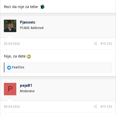
Reci da nije za tebe
Pjanovic
PCAXE Addicted
05.04.2026.
#19.232
Nije, za dete
R
Fearl3ss
e
a
g
o
peja81
P
v
Moderator
a
n
j
a
08.04.2026.
#19.233
: