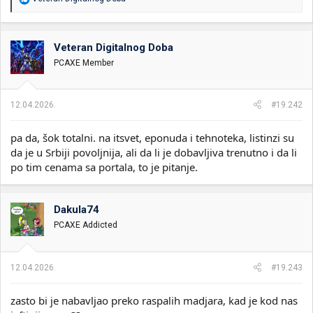
e
a
g
o
Veteran Digitalnog Doba
v
PCAXE Member
a
n
j
a
12.04.2026.
#19.242
:
pa da, šok totalni. na itsvet, eponuda i tehnoteka, listinzi su
da je u Srbiji povoljnija, ali da li je dobavljiva trenutno i da li
po tim cenama sa portala, to je pitanje.
Dakula74
PCAXE Addicted
12.04.2026.
#19.243
zasto bi je nabavljao preko raspalih madjara, kad je kod nas