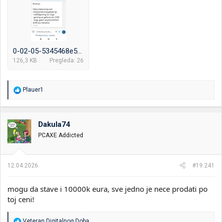
0-02-05-5345468e522b51fa25de4ff6c18281df015064effb9ebff3055956a68f21941b_3d417e8823362d19.jpg
126,3 KB
Pregleda: 26
R
Plauer1
e
a
g
o
Dakula74
v
PCAXE Addicted
a
n
j
a
12.04.2026.
#19.241
:
mogu da stave i 10000k eura, sve jedno je nece prodati po
toj ceni!
R
Veteran Digitalnog Doba