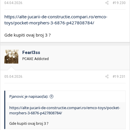
a
04.04.2026.
#19.230
:
https://alte-jucarii-de-constructie.compari.ro/emco-
toys/pocket-morphers-3-6876-p427808784/
Gde kupiti ovaj broj 3 ?
Fearl3ss
PCAXE Addicted
05.04.2026.
#19.231
Pjanovic je napisao(la):
https://alte-jucarii-de-constructie.compari.ro/emco-toys/pocket-
morphers-3-6876-p427808784/
Gde kupiti ovaj broj 3 ?