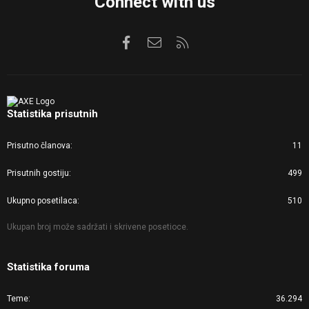
Connect with us
Facebook
Kontaktirajte nas
RSS
Statistika prisutnih
Prisutno članova
11
Prisutnih gostiju
499
Ukupno posetilaca
510
Ukupan broj može sadržati i skrivene posetioce.
Statistika foruma
Teme
36.294