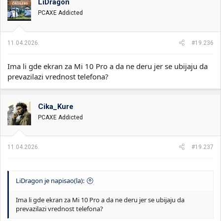
LiDragon
v
PCAXE Addicted
a
n
j
a
11.04.2026.
#19.236
:
Ima li gde ekran za Mi 10 Pro a da ne deru jer se ubijaju da
prevazilazi vrednost telefona?
Cika_Kure
PCAXE Addicted
11.04.2026.
#19.237
LiDragon je napisao(la):
Ima li gde ekran za Mi 10 Pro a da ne deru jer se ubijaju da
prevazilazi vrednost telefona?