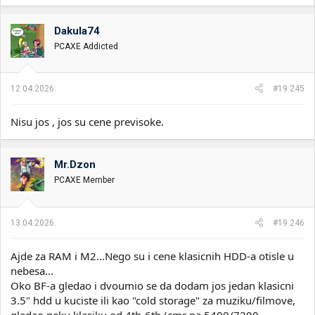
Dakula74
PCAXE Addicted
12.04.2026.
#19.245
Nisu jos , jos su cene previsoke.
Mr.Dzon
PCAXE Member
13.04.2026.
#19.246
Ajde za RAM i M2...Nego su i cene klasicnih HDD-a otisle u
nebesa...
Oko BF-a gledao i dvoumio se da dodam jos jedan klasicni
3.5" hdd u kuciste ili kao "cold storage" za muziku/filmove,
gledao neku klasiku od 4tb-6tb (cmr na 5400/7200,