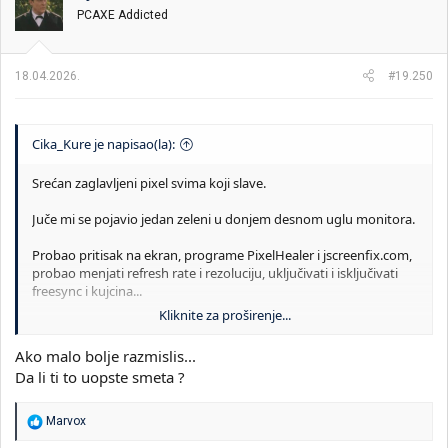
v
PCAXE Addicted
a
n
j
a
18.04.2026.
#19.250
:
Cika_Kure je napisao(la):
Srećan zaglavljeni pixel svima koji slave.
Juče mi se pojavio jedan zeleni u donjem desnom uglu monitora.
Probao pritisak na ekran, programe PixelHealer i jscreenfix.com,
probao menjati refresh rate i rezoluciju, uključivati i isključivati
freesync i kujcina...
Kliknite za proširenje...
Da li je neko imao problem zaglavljenog pixela i da li ga je rešio,
ako jeste, kako?
Ako malo bolje razmislis...
Da li ti to uopste smeta ?
Poslednja opcija da kontaktiram Imikom jer je monitor u
garanciji još jedno godinu i po dana, ali mislim da je tu puša jer
AOC samo u USA i Kanadi ima zero dead or stuck pixel policy. U
R
Marvox
EU je prihvaćen samo ISO 9241-307 Class 1 standard što znači "1
e