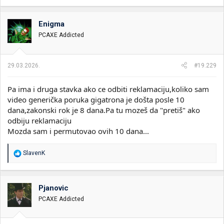
a
g
o
Enigma
v
PCAXE Addicted
a
n
j
a
29.03.2026.
#19.229
:
Pa ima i druga stavka ako ce odbiti reklamaciju,koliko sam
video generička poruka gigatrona je došta posle 10
dana,zakonski rok je 8 dana.Pa tu mozeš da "pretiš" ako
odbiju reklamaciju
Mozda sam i permutovao ovih 10 dana...
R
SlavenK
e
a
g
o
Pjanovic
v
PCAXE Addicted
a
n
j