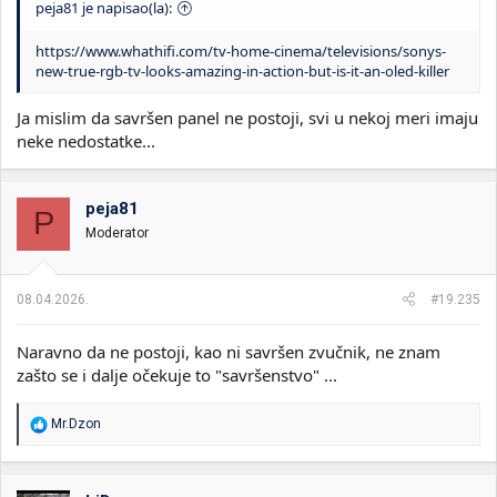
peja81 je napisao(la):
https://www.whathifi.com/tv-home-cinema/televisions/sonys-
new-true-rgb-tv-looks-amazing-in-action-but-is-it-an-oled-killer
Ja mislim da savršen panel ne postoji, svi u nekoj meri imaju
neke nedostatke...
peja81
P
Moderator
08.04.2026.
#19.235
Naravno da ne postoji, kao ni savršen zvučnik, ne znam
zašto se i dalje očekuje to "savršenstvo" ...
R
Mr.Dzon
e
a
g
o