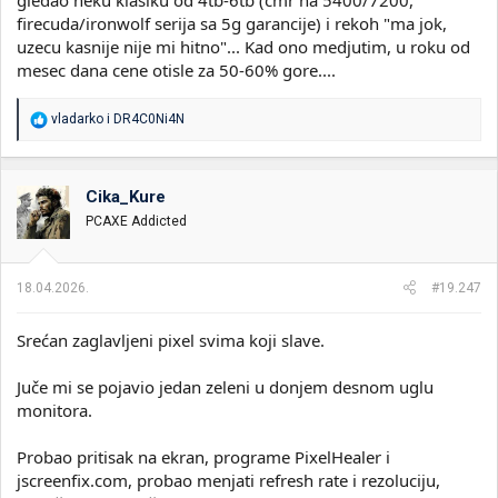
firecuda/ironwolf serija sa 5g garancije) i rekoh "ma jok,
uzecu kasnije nije mi hitno"... Kad ono medjutim, u roku od
mesec dana cene otisle za 50-60% gore....
R
vladarko
i
DR4C0Ni4N
e
a
g
o
Cika_Kure
v
PCAXE Addicted
a
n
j
a
18.04.2026.
#19.247
:
Srećan zaglavljeni pixel svima koji slave.
Juče mi se pojavio jedan zeleni u donjem desnom uglu
monitora.
Probao pritisak na ekran, programe PixelHealer i
jscreenfix.com, probao menjati refresh rate i rezoluciju,