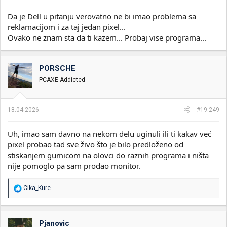
Da je Dell u pitanju verovatno ne bi imao problema sa
reklamacijom i za taj jedan pixel...
Ovako ne znam sta da ti kazem... Probaj vise programa...
PORSCHE
PCAXE Addicted
18.04.2026.
#19.249
Uh, imao sam davno na nekom delu uginuli ili ti kakav već
pixel probao tad sve živo što je bilo predloženo od
stiskanjem gumicom na olovci do raznih programa i ništa
nije pomoglo pa sam prodao monitor.
R
Cika_Kure
e
a
g
o
Pjanovic