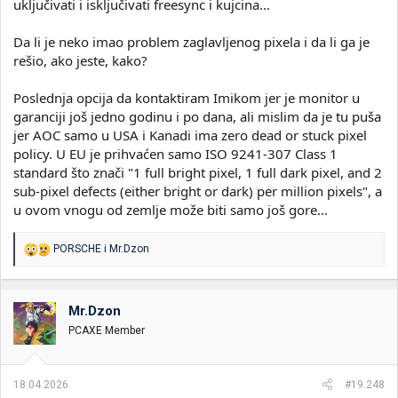
uključivati i isključivati freesync i kujcina...
Da li je neko imao problem zaglavljenog pixela i da li ga je
rešio, ako jeste, kako?
Poslednja opcija da kontaktiram Imikom jer je monitor u
garanciji još jedno godinu i po dana, ali mislim da je tu puša
jer AOC samo u USA i Kanadi ima zero dead or stuck pixel
policy. U EU je prihvaćen samo ISO 9241-307 Class 1
standard što znači "1 full bright pixel, 1 full dark pixel, and 2
sub-pixel defects (either bright or dark) per million pixels", a
u ovom vnogu od zemlje može biti samo još gore...
R
PORSCHE
i
Mr.Dzon
e
a
g
o
Mr.Dzon
v
PCAXE Member
a
n
j
a
18.04.2026.
#19.248
: