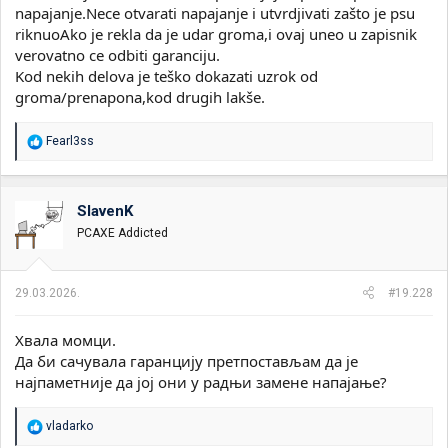
napajanje.Nece otvarati napajanje i utvrdjivati zašto je psu
riknuoAko je rekla da je udar groma,i ovaj uneo u zapisnik
verovatno ce odbiti garanciju.
Kod nekih delova je teško dokazati uzrok od
groma/prenapona,kod drugih lakše.
R
Fearl3ss
e
a
g
o
SlavenK
v
PCAXE Addicted
a
n
j
a
29.03.2026.
#19.228
:
Хвала момци.
Да би сачувала гаранцију претпостављам да је
најпаметније да јој они у радњи замене напајање?
R
vladarko
e