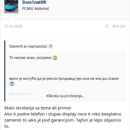
Dom1nat0R
i
o
k
k
PCAXE Addicted
t
r
e
e
m
t
27.03.2026.
#19.226
e
a
n
j
a
SlavenK je napisao(la):
То нисам знао, искрено
врло је могуће да је рекла продавцу јер она не зна да слаже
@Typhoon.X
Kliknite za proširenje...
Рекао сам јој да оде у радњу или да их зове. И мислио сам да
је то та генеричка порука коју шаљу али опет нисам био
Malo skretanje sa teme ali primer
сигуран…
Ako ti padne telefon i slupas display nece ti niko besplatno
zameniti to iako je pod garancijom. Tajfun je lepo objasnio
јављам шта је било на крају
to.