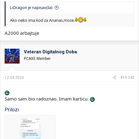
LiDragon je napisao(la):
Ako neko ima kod za Ananas,moze.
A2000 arbajtuje
Veteran Digitalnog Doba
PCAXE Member
12.04.2026.
#19.240
Samo sam bio radoznao. Imam karticu.
Prilozi