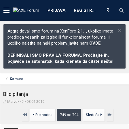
PRIJAVA
REGISTRACIJA
Apgrejdovali smo forum na XenForo 2.1.1, ukoliko imate
predloga vezanih za izgled ili funkcionalnost foruma, ili
ukoliko naletite na neki problem, javite nam
OVDE
DEFINISALI SMO PRAVILA FORUMA. Pročitajte ih,
pojaviće se automatski kada krenete da čitate nešto!
Komuna
Blic pitanja
Z
D
Marvox
08.01.2019.
a
a
č
t
Prvo
Poslednja
Prethodna
749 od 794
Sledeća
e
u
t
m
n
p