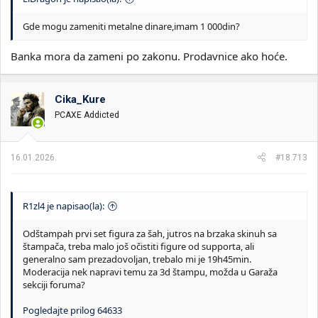
Gde mogu zameniti metalne dinare,imam 1 000din?
Banka mora da zameni po zakonu. Prodavnice ako hoće.
Cika_Kure
PCAXE Addicted
16.01.2026.
#18.713
R1zl4 je napisao(la):
Odštampah prvi set figura za šah, jutros na brzaka skinuh sa
štampača, treba malo još očistiti figure od supporta, ali
generalno sam prezadovoljan, trebalo mi je 19h45min.
Moderacija nek napravi temu za 3d štampu, možda u Garaža
sekciji foruma?
Pogledajte prilog 64633