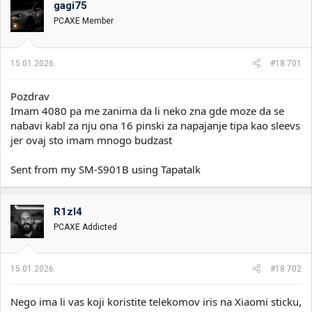
gagi75
i
o
k
k
PCAXE Member
t
r
e
e
m
t
15.01.2026.
#18.701
e
a
n
Pozdrav
j
a
Imam 4080 pa me zanima da li neko zna gde moze da se
nabavi kabl za nju ona 16 pinski za napajanje tipa kao sleevs
jer ovaj sto imam mnogo budzast
Sent from my SM-S901B using Tapatalk
R1zl4
PCAXE Addicted
15.01.2026.
#18.702
Nego ima li vas koji koristite telekomov iris na Xiaomi sticku,