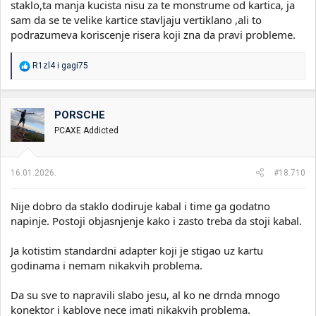
staklo,ta manja kucista nisu za te monstrume od kartica, ja
sam da se te velike kartice stavljaju vertiklano ,ali to
podrazumeva koriscenje risera koji zna da pravi probleme.
R
R1zl4
i
gagi75
e
a
g
o
PORSCHE
v
PCAXE Addicted
a
n
j
a
16.01.2026.
#18.710
:
Nije dobro da staklo dodiruje kabal i time ga godatno
napinje. Postoji objasnjenje kako i zasto treba da stoji kabal.
Ja kotistim standardni adapter koji je stigao uz kartu
godinama i nemam nikakvih problema.
Da su sve to napravili slabo jesu, al ko ne drnda mnogo
konektor i kablove nece imati nikakvih problema.