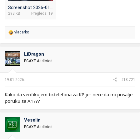
Screenshot 2026-01-19 at 15-37-37 Mail - Miro Yotoff - Outlook.png
293 KB
Pregleda: 19
R
vladarko
e
a
g
o
LiDragon
v
PCAXE Addicted
a
n
j
a
19.01.2026.
#18.721
:
Kako da verifikujem br.telefona za KP jer nece da mi posalje
poruku sa A1???
Veselin
PCAXE Addicted