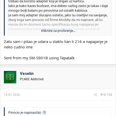
trebao da koristis adapter koji je stigao uz karticu.
Iako je kako kazes budzast, ima debeo razlog zasto je takav i daje
mnogo bolji balans po pinovima od ostalih kablova.
Ja sam moj adapter slucajno ostetio, jako su osetljivi na savijanje,
zbog toga sam porucio od firme Moddiy da mi naprave, ali tu
moras da im dostavis tacnu specifikaciju tvog napajanja jer
ozicenje unutar samog napajanja nije isto i mozes svojom ili
Kliknite za proširenje...
njihovom greskom da spalis i karticu i napajanje.
Zato je moja preporuka da ako ti sve lepo radi i nemas problema
Zato sam i pitao je udara u staklo lian li 216 a napajanje je
ne diras taj adapter koji je stigao uz karticu jer je nvidia tacno
neko cudno ime
znala sta i zasto to radi, iako si manje ugrozen od mene ,jer je bas
redak slucaj da ima neka spaljena 4080, ostale firme ne
preporucujem pogotovo cuvene spaljivace kartica tipa
Sent from my SM-S901B using Tapatalk
cablemod.
Veselin
PCAXE Addicted
16.01.2026.
#18.708
Pinocio je napisao(la):