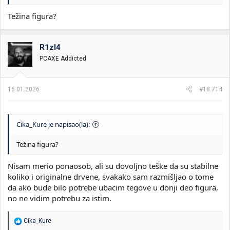
Težina figura?
R1zl4
PCAXE Addicted
16.01.2026.
#18.714
Cika_Kure je napisao(la):
Težina figura?
Nisam merio ponaosob, ali su dovoljno teške da su stabilne
koliko i originalne drvene, svakako sam razmišljao o tome
da ako bude bilo potrebe ubacim tegove u donji deo figura,
no ne vidim potrebu za istim.
R
Cika_Kure
e