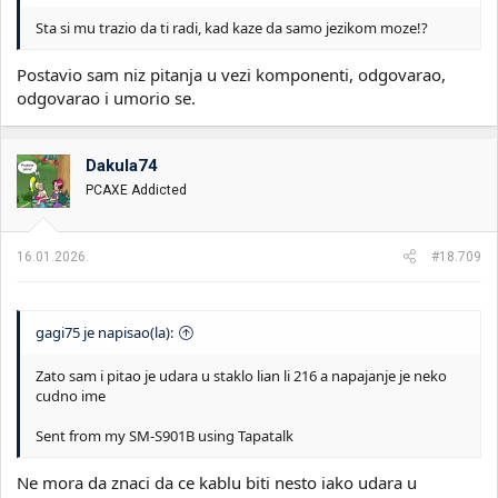
Sta si mu trazio da ti radi, kad kaze da samo jezikom moze!?
Postavio sam niz pitanja u vezi komponenti, odgovarao,
odgovarao i umorio se.
Dakula74
PCAXE Addicted
16.01.2026.
#18.709
gagi75 je napisao(la):
Zato sam i pitao je udara u staklo lian li 216 a napajanje je neko
cudno ime
Sent from my SM-S901B using Tapatalk
Ne mora da znaci da ce kablu biti nesto iako udara u