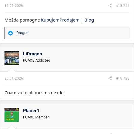
19.01.2026.
#18.722
Možda pomogne
KupujemProdajem | Blog
R
LiDragon
e
a
g
o
LiDragon
v
PCAXE Addicted
a
n
j
a
20.01.2026.
#18.723
:
Znam za to,ali mi sms ne ide.
Plauer1
PCAXE Member