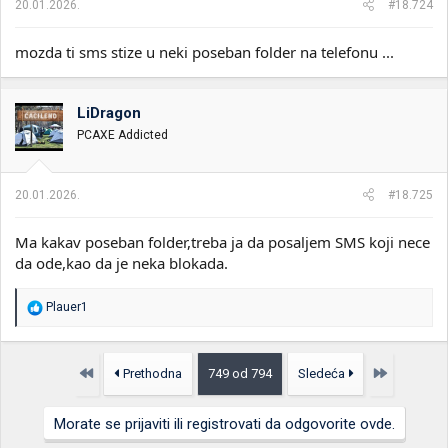
20.01.2026.
#18.724
mozda ti sms stize u neki poseban folder na telefonu ...
LiDragon
PCAXE Addicted
20.01.2026.
#18.725
Ma kakav poseban folder,treba ja da posaljem SMS koji nece
da ode,kao da je neka blokada.
R
Plauer1
e
a
g
o
Prvo
Poslednja
Prethodna
749 od 794
Sledeća
v
a
n
Morate se prijaviti ili registrovati da odgovorite ovde.
j