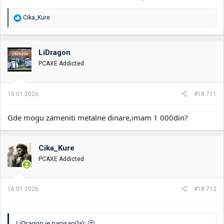
R
Cika_Kure
e
a
g
o
LiDragon
v
PCAXE Addicted
a
n
j
a
16.01.2026.
#18.711
:
Gde mogu zameniti metalne dinare,imam 1 000din?
Cika_Kure
PCAXE Addicted
16.01.2026.
#18.712
LiDragon je napisao(la):