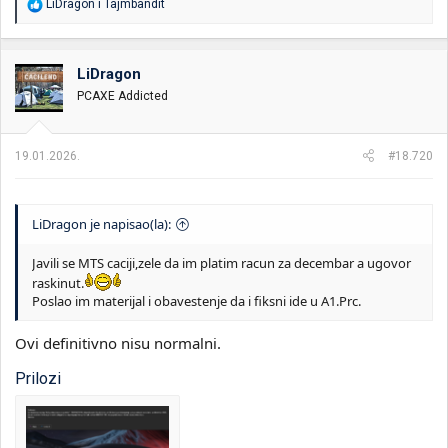
R
LiDragon
i
Tajmbandit
e
a
g
o
LiDragon
v
PCAXE Addicted
a
n
j
a
19.01.2026.
#18.720
:
LiDragon je napisao(la):
Javili se MTS caciji,zele da im platim racun za decembar a ugovor
raskinut.
Poslao im materijal i obavestenje da i fiksni ide u A1.Prc.
Ovi definitivno nisu normalni.
Prilozi