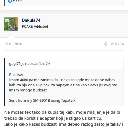
R
R1zl4
e
a
g
o
Dakula74
v
PCAXE Addicted
a
n
j
a
16.01.2026.
#18.704
:
gagi75 je napisao(la):
Pozdrav
Imam 4080 pa me zanima da li neko zna gde moze da se nabavi
kabl za nju ona 16 pinski za napajanje tipa kao sleevs jer ovaj sto
imam mnogo budzast
Sent from my SM-S901B using Tapatalk
Ne mozes tek tako da kupis taj kabl, moje misljenje je da bi
trebao da koristis adapter koji je stigao uz karticu.
Iako je kako kazes budzast, ima debeo razlog zasto je takav i