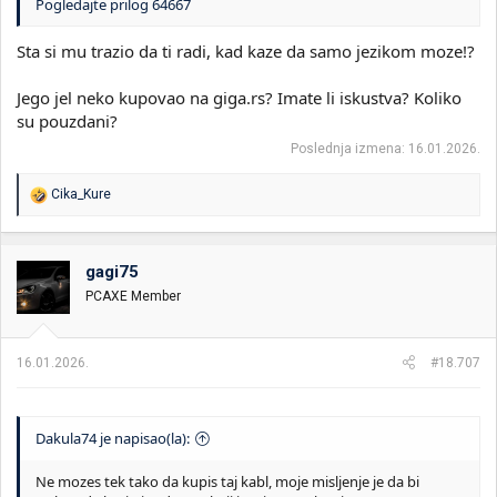
Pogledajte prilog 64667
Sta si mu trazio da ti radi, kad kaze da samo jezikom moze!?
Jego jel neko kupovao na giga.rs? Imate li iskustva? Koliko
su pouzdani?
Poslednja izmena:
16.01.2026.
R
Cika_Kure
e
a
g
o
gagi75
v
PCAXE Member
a
n
j
a
16.01.2026.
#18.707
:
Dakula74 je napisao(la):
Ne mozes tek tako da kupis taj kabl, moje misljenje je da bi