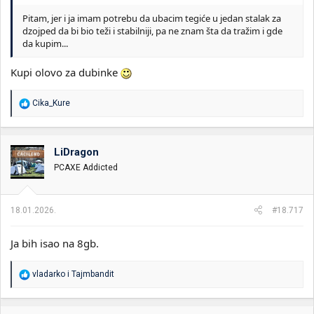
Pitam, jer i ja imam potrebu da ubacim tegiće u jedan stalak za
dzojped da bi bio teži i stabilniji, pa ne znam šta da tražim i gde
da kupim...
Kupi olovo za dubinke
R
Cika_Kure
e
a
g
o
LiDragon
v
PCAXE Addicted
a
n
j
a
18.01.2026.
#18.717
:
Ja bih isao na 8gb.
R
vladarko
i
Tajmbandit
e
a
g