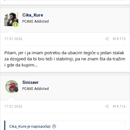
a
g
o
Cika_Kure
v
PCAXE Addicted
a
n
j
a
17.01.2026.
#18.715
:
Pitam, jer i ja imam potrebu da ubacim tegiće u jedan stalak
za dzojped da bi bio teži i stabilniji, pa ne znam šta da tražim
i gde da kupim...
Sinisavr
PCAXE Addicted
17.01.2026.
#18.716
Cika_Kure je napisao(la):