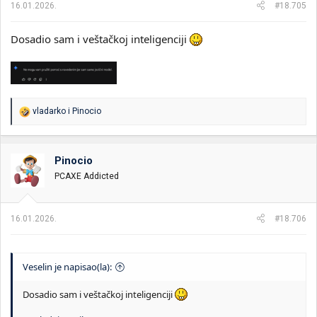
16.01.2026.
#18.705
:
Dosadio sam i veštačkoj inteligenciji
R
vladarko
i
Pinocio
e
a
g
o
Pinocio
v
PCAXE Addicted
a
n
j
a
16.01.2026.
#18.706
:
Veselin je napisao(la):
Dosadio sam i veštačkoj inteligenciji