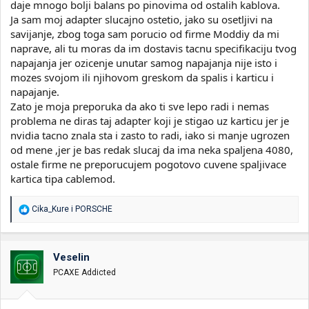
daje mnogo bolji balans po pinovima od ostalih kablova.
Ja sam moj adapter slucajno ostetio, jako su osetljivi na
savijanje, zbog toga sam porucio od firme Moddiy da mi
naprave, ali tu moras da im dostavis tacnu specifikaciju tvog
napajanja jer ozicenje unutar samog napajanja nije isto i
mozes svojom ili njihovom greskom da spalis i karticu i
napajanje.
Zato je moja preporuka da ako ti sve lepo radi i nemas
problema ne diras taj adapter koji je stigao uz karticu jer je
nvidia tacno znala sta i zasto to radi, iako si manje ugrozen
od mene ,jer je bas redak slucaj da ima neka spaljena 4080,
ostale firme ne preporucujem pogotovo cuvene spaljivace
kartica tipa cablemod.
R
Cika_Kure
i
PORSCHE
e
a
g
o
Veselin
v
PCAXE Addicted
a
n
j
a