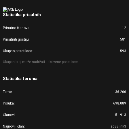
Statistika prisutnih
Prisutno članova
12
Prisutnih gostiju
581
Ukupno posetilaca
593
Ukupan broj može sadržati i skrivene posetioce.
Statistika foruma
Teme
36.266
Poruka
698.089
Članovi
51.913
Najnoviji član
sc88link3