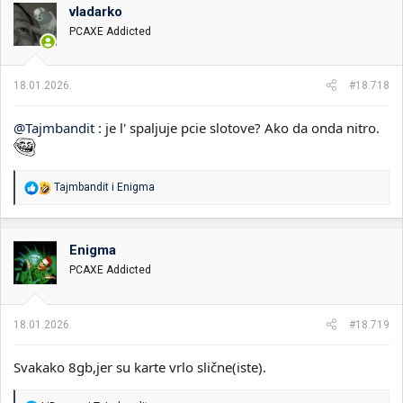
o
vladarko
v
PCAXE Addicted
a
n
j
a
18.01.2026.
#18.718
:
@Tajmbandit
: je l' spaljuje pcie slotove? Ako da onda nitro.
R
Tajmbandit
i
Enigma
e
a
g
o
Enigma
v
PCAXE Addicted
a
n
j
a
18.01.2026.
#18.719
:
Svakako 8gb,jer su karte vrlo slične(iste).