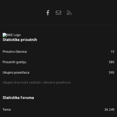
Facebook
Kontaktirajte nas
RSS
Statistika prisutnih
Prisutno članova
15
Prisutnih gostiju
580
Ukupno posetilaca
595
Ukupan broj može sadržati i skrivene posetioce.
Statistika foruma
Teme
36.249