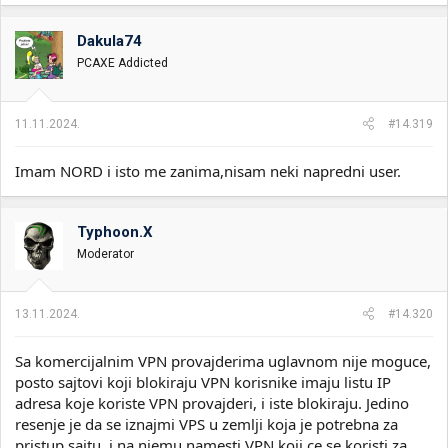
Dakula74
PCAXE Addicted
11.11.2024.
#14.319
Imam NORD i isto me zanima,nisam neki napredni user.
Typhoon.X
Moderator
13.11.2024.
#14.320
Sa komercijalnim VPN provajderima uglavnom nije moguce,
posto sajtovi koji blokiraju VPN korisnike imaju listu IP
adresa koje koriste VPN provajderi, i iste blokiraju. Jedino
resenje je da se iznajmi VPS u zemlji koja je potrebna za
pristup sajtu, i na njemu namesti VPN koji ce se koristi za