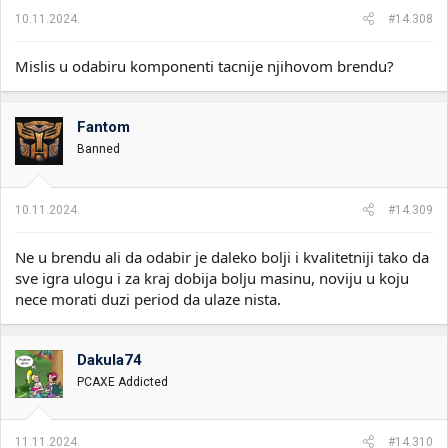
10.11.2024.
#14.308
Mislis u odabiru komponenti tacnije njihovom brendu?
Fantom
Banned
10.11.2024.
#14.309
Ne u brendu ali da odabir je daleko bolji i kvalitetniji tako da
sve igra ulogu i za kraj dobija bolju masinu, noviju u koju
nece morati duzi period da ulaze nista.
Dakula74
PCAXE Addicted
11.11.2024.
#14.310