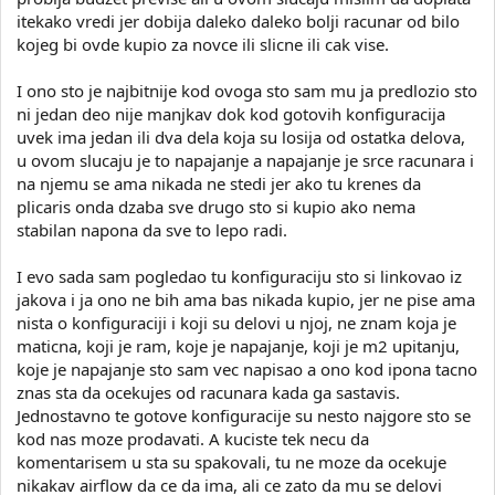
itekako vredi jer dobija daleko daleko bolji racunar od bilo
kojeg bi ovde kupio za novce ili slicne ili cak vise.
I ono sto je najbitnije kod ovoga sto sam mu ja predlozio sto
ni jedan deo nije manjkav dok kod gotovih konfiguracija
uvek ima jedan ili dva dela koja su losija od ostatka delova,
u ovom slucaju je to napajanje a napajanje je srce racunara i
na njemu se ama nikada ne stedi jer ako tu krenes da
plicaris onda dzaba sve drugo sto si kupio ako nema
stabilan napona da sve to lepo radi.
I evo sada sam pogledao tu konfiguraciju sto si linkovao iz
jakova i ja ono ne bih ama bas nikada kupio, jer ne pise ama
nista o konfiguraciji i koji su delovi u njoj, ne znam koja je
maticna, koji je ram, koje je napajanje, koji je m2 upitanju,
koje je napajanje sto sam vec napisao a ono kod ipona tacno
znas sta da ocekujes od racunara kada ga sastavis.
Jednostavno te gotove konfiguracije su nesto najgore sto se
kod nas moze prodavati. A kuciste tek necu da
komentarisem u sta su spakovali, tu ne moze da ocekuje
nikakav airflow da ce da ima, ali ce zato da mu se delovi