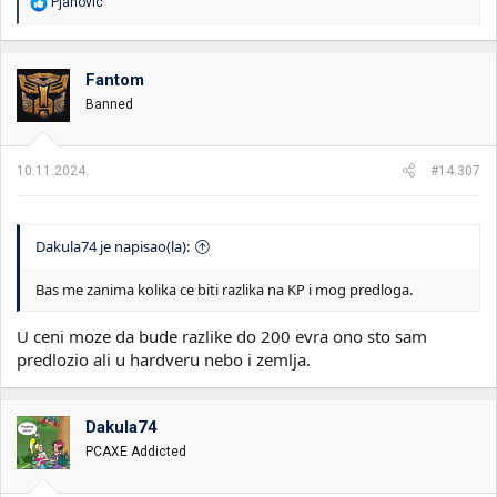
R
Pjanovic
e
a
g
o
Fantom
v
Banned
a
n
j
a
10.11.2024.
#14.307
:
Dakula74 je napisao(la):
Bas me zanima kolika ce biti razlika na KP i mog predloga.
U ceni moze da bude razlike do 200 evra ono sto sam
predlozio ali u hardveru nebo i zemlja.
Dakula74
PCAXE Addicted