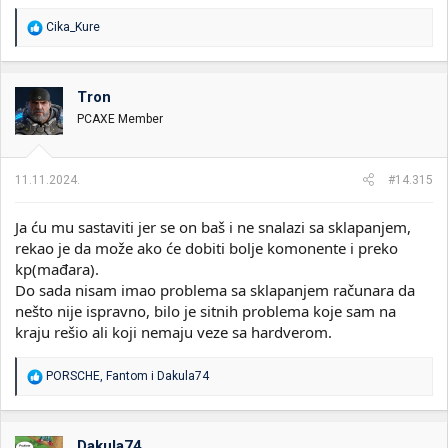
R
Cika_Kure
e
a
g
o
Tron
v
PCAXE Member
a
n
j
a
11.11.2024.
#14.315
:
Ja ću mu sastaviti jer se on baš i ne snalazi sa sklapanjem,
rekao je da može ako će dobiti bolje komonente i preko
kp(mađara).
Do sada nisam imao problema sa sklapanjem računara da
nešto nije ispravno, bilo je sitnih problema koje sam na
kraju rešio ali koji nemaju veze sa hardverom.
R
PORSCHE
,
Fantom
i
Dakula74
e
a
g
o
Dakula74