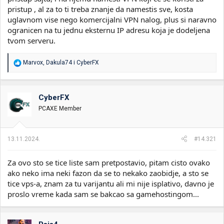
pristup , al za to ti treba znanje da namestis sve, kosta
uglavnom vise nego komercijalni VPN nalog, plus si naravno
ogranicen na tu jednu eksternu IP adresu koja je dodeljena
tvom serveru.
R
Marvox
,
Dakula74
i
CyberFX
e
a
g
o
CyberFX
v
PCAXE Member
a
n
j
a
13.11.2024.
#14.321
:
Za ovo sto se tice liste sam pretpostavio, pitam cisto ovako
ako neko ima neki fazon da se to nekako zaobidje, a sto se
tice vps-a, znam za tu varijantu ali mi nije isplativo, davno je
proslo vreme kada sam se bakcao sa gamehostingom...