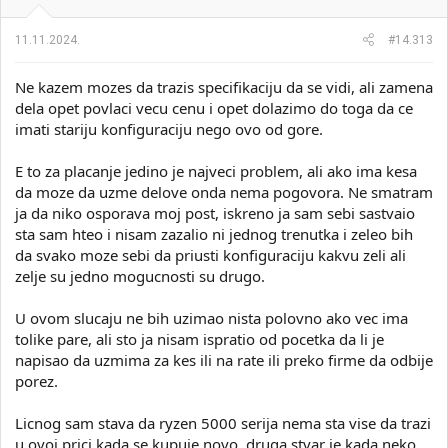
j
a
11.11.2024.
#14.313
:
Ne kazem mozes da trazis specifikaciju da se vidi, ali zamena
dela opet povlaci vecu cenu i opet dolazimo do toga da ce
imati stariju konfiguraciju nego ovo od gore.
E to za placanje jedino je najveci problem, ali ako ima kesa
da moze da uzme delove onda nema pogovora. Ne smatram
ja da niko osporava moj post, iskreno ja sam sebi sastvaio
sta sam hteo i nisam zazalio ni jednog trenutka i zeleo bih
da svako moze sebi da priusti konfiguraciju kakvu zeli ali
zelje su jedno mogucnosti su drugo.
U ovom slucaju ne bih uzimao nista polovno ako vec ima
tolike pare, ali sto ja nisam ispratio od pocetka da li je
napisao da uzmima za kes ili na rate ili preko firme da odbije
porez.
Licnog sam stava da ryzen 5000 serija nema sta vise da trazi
u ovoj prici kada se kupuje novo, druga stvar je kada neko