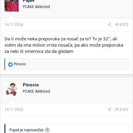
Paja4
PCAXE Addicted
14.11.2024.
#14.322
Da li može neka preporuka za nosač za tv? Tv je 32’’, ali
vidim da ima milion vrsta nosača, pa ako može preporuka
za neki ili smernica sta da gledam
R
Pinocio
e
a
g
o
Pinocio
v
PCAXE Addicted
a
n
j
a
14.11.2024.
#14.323
:
Paja4 je napisao(la):