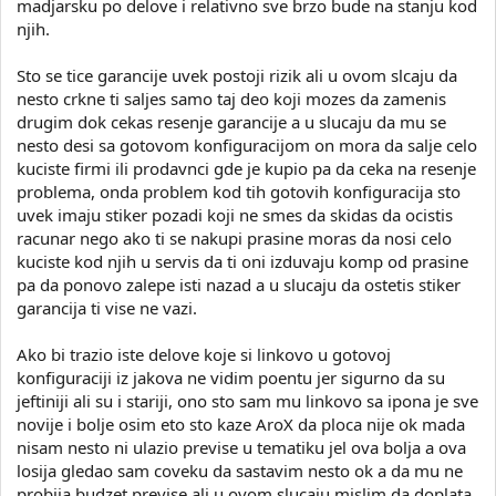
madjarsku po delove i relativno sve brzo bude na stanju kod
njih.
Sto se tice garancije uvek postoji rizik ali u ovom slcaju da
nesto crkne ti saljes samo taj deo koji mozes da zamenis
drugim dok cekas resenje garancije a u slucaju da mu se
nesto desi sa gotovom konfiguracijom on mora da salje celo
kuciste firmi ili prodavnci gde je kupio pa da ceka na resenje
problema, onda problem kod tih gotovih konfiguracija sto
uvek imaju stiker pozadi koji ne smes da skidas da ocistis
racunar nego ako ti se nakupi prasine moras da nosi celo
kuciste kod njih u servis da ti oni izduvaju komp od prasine
pa da ponovo zalepe isti nazad a u slucaju da ostetis stiker
garancija ti vise ne vazi.
Ako bi trazio iste delove koje si linkovo u gotovoj
konfiguraciji iz jakova ne vidim poentu jer sigurno da su
jeftiniji ali su i stariji, ono sto sam mu linkovo sa ipona je sve
novije i bolje osim eto sto kaze AroX da ploca nije ok mada
nisam nesto ni ulazio previse u tematiku jel ova bolja a ova
losija gledao sam coveku da sastavim nesto ok a da mu ne
probija budzet previse ali u ovom slucaju mislim da doplata