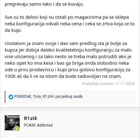
pregrevaju samo tako i da se kuvaju.
Sve su to delovi koji su ostali po magacinima pa se sklepa
neka konfiguracija odvali neka cena i ceka se zrtva koja ce to
da kupi.
Uostalom ja znam svoje i dao sam predlog sta je bolje za
kupca jer dobija daleko kvalitetetniju konfiguraciju za malo
vise ulozenog i za tako nesto se treba malo potruditi ako je
neko opet ko ima kesa i bas ga briga onda slobodno neka
ode u prvu prodavnicu i kupi prvu gotovu konfiguraciju za
100k ali da li ce sa istom da bude zadovoljan ne znam.
Poslednja izmena:
11.11.2024.
R
PORSCHE
,
Tron
,
R1zl4
i još jednoj osobi
e
a
g
o
R1zl4
v
PCAXE Addicted
a
n
j