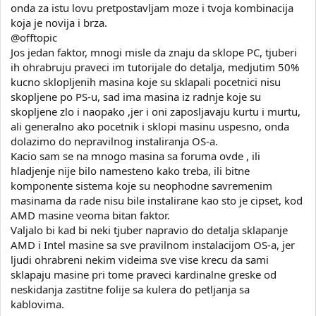
onda za istu lovu pretpostavljam moze i tvoja kombinacija
koja je novija i brza.
@offtopic
Jos jedan faktor, mnogi misle da znaju da sklope PC, tjuberi
ih ohrabruju praveci im tutorijale do detalja, medjutim 50%
kucno sklopljenih masina koje su sklapali pocetnici nisu
skopljene po PS-u, sad ima masina iz radnje koje su
skopljene zlo i naopako ,jer i oni zaposljavaju kurtu i murtu,
ali generalno ako pocetnik i sklopi masinu uspesno, onda
dolazimo do nepravilnog instaliranja OS-a.
Kacio sam se na mnogo masina sa foruma ovde , ili
hladjenje nije bilo namesteno kako treba, ili bitne
komponente sistema koje su neophodne savremenim
masinama da rade nisu bile instalirane kao sto je cipset, kod
AMD masine veoma bitan faktor.
Valjalo bi kad bi neki tjuber napravio do detalja sklapanje
AMD i Intel masine sa sve pravilnom instalacijom OS-a, jer
ljudi ohrabreni nekim videima sve vise krecu da sami
sklapaju masine pri tome praveci kardinalne greske od
neskidanja zastitne folije sa kulera do petljanja sa
kablovima.