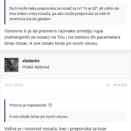
Da li može neka preporuka za nosač za tv? Tv je 32’’, ali vidim da
ima milion vrsta nosača, pa ako može preporuka za neki ili
smernica sta da gledam
Osnovno ti je da premeris razmake izmedju rupa
(namenjenih za nosac) na TVu i na osnovu tih parametara
biras nosac. A sve ostalo biras po svom ukusu.
vladarko
PCAXE Addicted
14.11.2024.
#14.324
Pinocio je napisao(la):
A sve ostalo biras po svom ukusu.
Važna je i nosivost nosača, kao i preporuka za koje