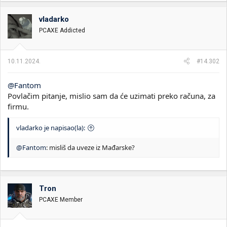
vladarko
PCAXE Addicted
10.11.2024.
#14.302
@Fantom
Povlačim pitanje, mislio sam da će uzimati preko računa, za
firmu.
vladarko je napisao(la):
@Fantom
: misliš da uveze iz Mađarske?
Tron
PCAXE Member