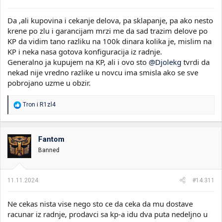
Da ,ali kupovina i cekanje delova, pa sklapanje, pa ako nesto
krene po zlu i garancijam mrzi me da sad trazim delove po
KP da vidim tano razliku na 100k dinara kolika je, mislim na
KP i neka nasa gotova konfiguracija iz radnje.
Generalno ja kupujem na KP, ali i ovo sto
@Djolekg
tvrdi da
nekad nije vredno razlike u novcu ima smisla ako se sve
pobrojano uzme u obzir.
R
Tron
i
R1zl4
e
a
g
o
Fantom
v
Banned
a
n
j
a
11.11.2024.
#14.311
:
Ne cekas nista vise nego sto ce da ceka da mu dostave
racunar iz radnje, prodavci sa kp-a idu dva puta nedeljno u