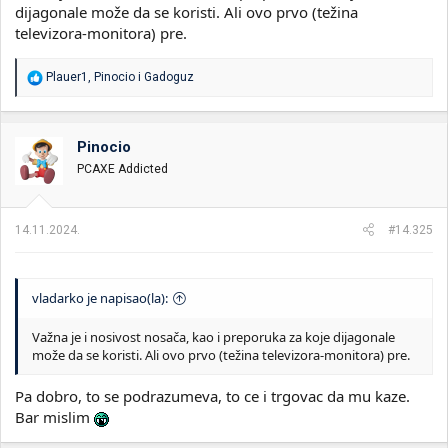
dijagonale može da se koristi. Ali ovo prvo (težina
televizora-monitora) pre.
R
Plauer1
,
Pinocio
i
Gadoguz
e
a
g
o
Pinocio
v
PCAXE Addicted
a
n
j
a
14.11.2024.
#14.325
:
vladarko je napisao(la):
Važna je i nosivost nosača, kao i preporuka za koje dijagonale
može da se koristi. Ali ovo prvo (težina televizora-monitora) pre.
Pa dobro, to se podrazumeva, to ce i trgovac da mu kaze.
Bar mislim