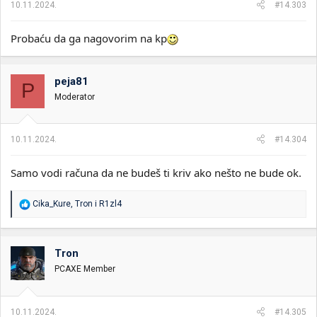
10.11.2024.
#14.303
Probaću da ga nagovorim na kp
peja81
P
Moderator
10.11.2024.
#14.304
Samo vodi računa da ne budeš ti kriv ako nešto ne bude ok.
R
Cika_Kure
,
Tron
i
R1zl4
e
a
g
o
Tron
v
PCAXE Member
a
n
j
a
10.11.2024.
#14.305
: