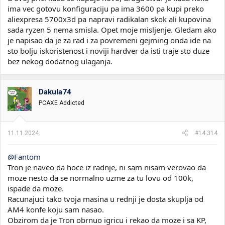
ima vec gotovu konfiguraciju pa ima 3600 pa kupi preko
aliexpresa 5700x3d pa napravi radikalan skok ali kupovina
sada ryzen 5 nema smisla. Opet moje misljenje. Gledam ako
je napisao da je za rad i za povremeni gejming onda ide na
sto bolju iskoristenost i noviji hardver da isti traje sto duze
bez nekog dodatnog ulaganja.
Dakula74
PCAXE Addicted
11.11.2024.
#14.314
@Fantom
Tron je naveo da hoce iz radnje, ni sam nisam verovao da
moze nesto da se normalno uzme za tu lovu od 100k,
ispade da moze.
Racunajuci tako tvoja masina u rednji je dosta skuplja od
AM4 konfe koju sam nasao.
Obzirom da je Tron obrnuo igricu i rekao da moze i sa KP,