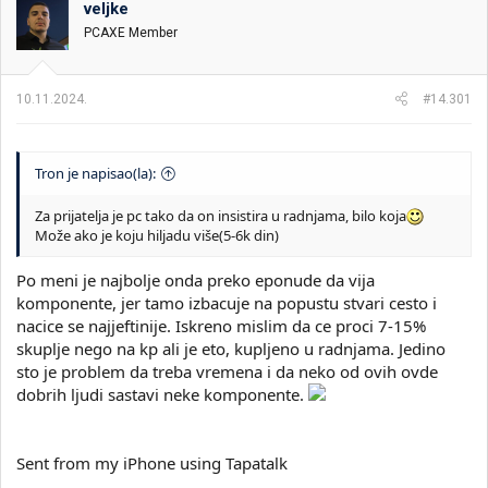
veljke
i
o
k
k
PCAXE Member
t
r
e
e
m
t
10.11.2024.
#14.301
e
a
n
j
a
Tron je napisao(la):
Za prijatelja je pc tako da on insistira u radnjama, bilo koja
Može ako je koju hiljadu više(5-6k din)
Po meni je najbolje onda preko eponude da vija
komponente, jer tamo izbacuje na popustu stvari cesto i
nacice se najjeftinije. Iskreno mislim da ce proci 7-15%
skuplje nego na kp ali je eto, kupljeno u radnjama. Jedino
sto je problem da treba vremena i da neko od ovih ovde
dobrih ljudi sastavi neke komponente.
Sent from my iPhone using Tapatalk