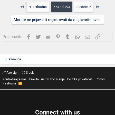
Prvo
Poslednja
Prethodna
573 od 793
Sledeća
Morate se prijaviti ili registrovati da odgovorite ovde.
Facebook
Twitter
Reddit
Pinterest
Tumblr
WhatsApp
Imejl
Link
Preporučite:
Komuna
Axe Light
Srpski
Kontaktirajte nas
Pravila i uslovi korišćenja
Politika privatnosti
Pomoć
Naslovna
R
S
S
Connect with us