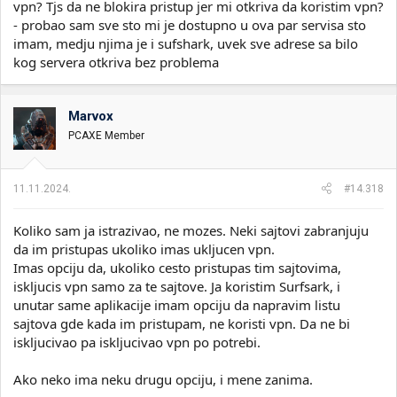
vpn? Tjs da ne blokira pristup jer mi otkriva da koristim vpn?
- probao sam sve sto mi je dostupno u ova par servisa sto
imam, medju njima je i sufshark, uvek sve adrese sa bilo
kog servera otkriva bez problema
Marvox
PCAXE Member
11.11.2024.
#14.318
Koliko sam ja istrazivao, ne mozes. Neki sajtovi zabranjuju
da im pristupas ukoliko imas ukljucen vpn.
Imas opciju da, ukoliko cesto pristupas tim sajtovima,
iskljucis vpn samo za te sajtove. Ja koristim Surfsark, i
unutar same aplikacije imam opciju da napravim listu
sajtova gde kada im pristupam, ne koristi vpn. Da ne bi
iskljucivao pa iskljucivao vpn po potrebi.
Ako neko ima neku drugu opciju, i mene zanima.