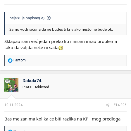
peja81 je napisao(la):
Samo vodi računa da ne budeš ti kriv ako nešto ne bude ok.
Sklapao sam već jedan preko kp i nisam imao problema
tako da valjda neće ni sada
R
Fantom
e
a
g
o
Dakula74
v
PCAXE Addicted
a
n
j
a
10.11.2024.
#14.306
:
Bas me zanima kolika ce biti razlika na KP i mog predloga.