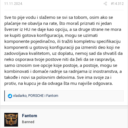
a
11.11.2024.
#14.312
:
Sve to pije vodu i slažemo se svi sa tobom, osim ako se
plaćanje ne obavlja na rate, što moraš priznati ni jedan
švercer iz HU ne daje kao opciju, a sa druge strane ne mora
se kupiti gotova konfiguracija, mogu se uzimati
komponente pojedinačno, ili tražiti kompletnu specifikaciju
komponenti u gotovoj konfiguraciji pa izmeniti deo koji ne
zadovoljava kvalitetom, uz doplatu, nemoj sad da shvatiš da
neko osporava tvoje postove niti da želi da se raspravlja,
samo iznosim sve opcije koje postoje, a postoje, mogu se
kombinovati i domaće radnje sa radnjama iz inostranstva, a
takođe i novi sa polovnim delovima. Sve ima svoje za i
protiv, na kupcu je da odvaga šta mu najviše odgovara.
R
vladarko
,
PORSCHE
i
Fantom
e
a
g
o
Fantom
v
Banned
a
n