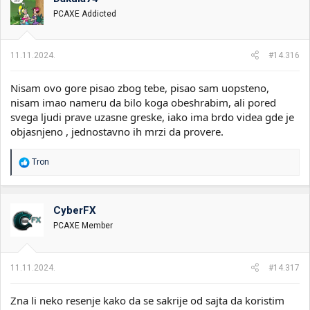
v
PCAXE Addicted
a
n
j
a
11.11.2024.
#14.316
:
Nisam ovo gore pisao zbog tebe, pisao sam uopsteno,
nisam imao nameru da bilo koga obeshrabim, ali pored
svega ljudi prave uzasne greske, iako ima brdo videa gde je
objasnjeno , jednostavno ih mrzi da provere.
R
Tron
e
a
g
o
CyberFX
v
PCAXE Member
a
n
j
a
11.11.2024.
#14.317
:
Zna li neko resenje kako da se sakrije od sajta da koristim