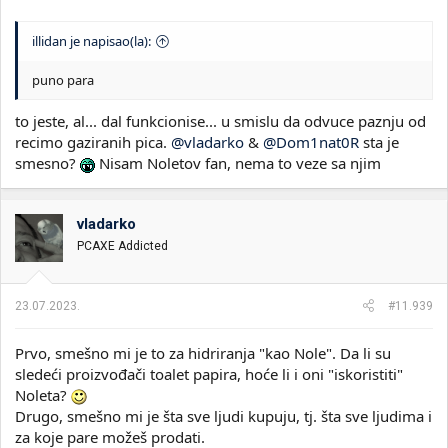
illidan je napisao(la):
puno para
to jeste, al... dal funkcionise... u smislu da odvuce paznju od
recimo gaziranih pica.
@vladarko
&
@Dom1nat0R
sta je
smesno?
Nisam Noletov fan, nema to veze sa njim
vladarko
PCAXE Addicted
23.07.2023.
#11.939
Prvo, smešno mi je to za hidriranja "kao Nole". Da li su
sledeći proizvođači toalet papira, hoće li i oni "iskoristiti"
Noleta?
Drugo, smešno mi je šta sve ljudi kupuju, tj. šta sve ljudima i
za koje pare možeš prodati.