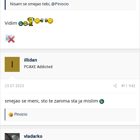
Nisam se smejao tebi,
@Pinocio
Vidim
illidan
I
PCAXE Addicted
23.07.2023.
#11.942
smejao se meni, sto te zanima sta ja mislim
R
Pinocio
e
a
g
o
vladarko
v