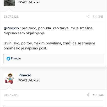
PCAXE Addicted
a
n
j
a
23.07.2023.
#11.943
:
@Pinocio
: proizvod, ponuda, kao takva, mi je smešna.
Napisao sam objašnjenje.
Izvini ako, po forumskim pravilima, znači da se smejem
onome ko je napisao post.
R
Pinocio
e
a
g
o
Pinocio
v
PCAXE Addicted
a
n
j
a
23.07.2023.
#11.944
: