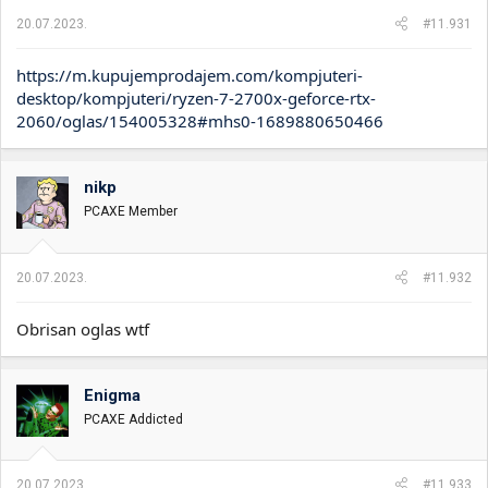
20.07.2023.
#11.931
https://m.kupujemprodajem.com/kompjuteri-
desktop/kompjuteri/ryzen-7-2700x-geforce-rtx-
2060/oglas/154005328#mhs0-1689880650466
nikp
PCAXE Member
20.07.2023.
#11.932
Obrisan oglas wtf
Enigma
PCAXE Addicted
20.07.2023.
#11.933