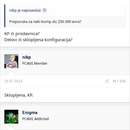
nikp je napisao(la):
Preporuka za neki komp do 250-300 evra?
KP ili prodavnica?
Delovi ili sklopljena konfiguracija?
nikp
PCAXE Member
20.07.2023.
#11.930
Sklopljena, KP.
Enigma
PCAXE Addicted