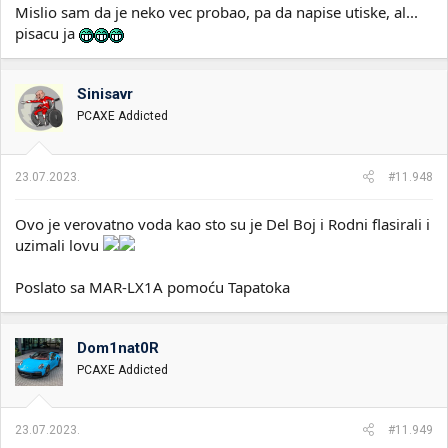
Mislio sam da je neko vec probao, pa da napise utiske, al...
pisacu ja
Sinisavr
PCAXE Addicted
23.07.2023.
#11.948
Ovo je verovatno voda kao sto su je Del Boj i Rodni flasirali i
uzimali lovu
Poslato sa MAR-LX1A pomoću Tapatoka
Dom1nat0R
PCAXE Addicted
23.07.2023.
#11.949