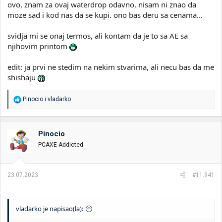
ovo, znam za ovaj waterdrop odavno, nisam ni znao da
moze sad i kod nas da se kupi. ono bas deru sa cenama...
svidja mi se onaj termos, ali kontam da je to sa AE sa
njihovim printom
edit: ja prvi ne stedim na nekim stvarima, ali necu bas da me
shishaju
R
Pinocio
i
vladarko
e
a
g
o
Pinocio
v
PCAXE Addicted
a
n
j
a
23.07.2023.
#11.941
:
vladarko je napisao(la):