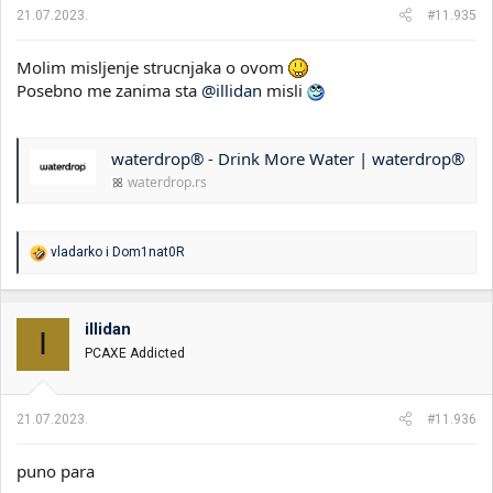
21.07.2023.
#11.935
Molim misljenje strucnjaka o ovom
Posebno me zanima sta
@illidan
misli
waterdrop® - Drink More Water | waterdrop®
waterdrop.rs
R
vladarko
i
Dom1nat0R
e
a
g
o
illidan
I
v
PCAXE Addicted
a
n
j
a
21.07.2023.
#11.936
:
puno para