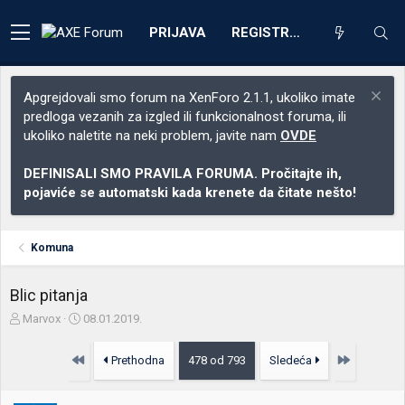
PRIJAVA
REGISTRACIJA
Apgrejdovali smo forum na XenForo 2.1.1, ukoliko imate
predloga vezanih za izgled ili funkcionalnost foruma, ili
ukoliko naletite na neki problem, javite nam
OVDE
DEFINISALI SMO PRAVILA FORUMA. Pročitajte ih,
pojaviće se automatski kada krenete da čitate nešto!
Komuna
Blic pitanja
Z
D
Marvox
08.01.2019.
a
a
č
t
Prvo
Poslednja
Prethodna
478 od 793
Sledeća
e
u
t
m
n
p