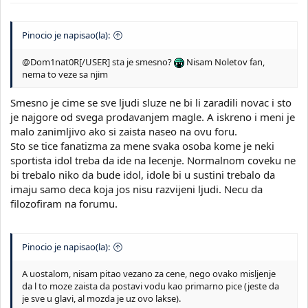
Pinocio je napisao(la):
@Dom1nat0R[/USER] sta je smesno?
Nisam Noletov fan,
nema to veze sa njim
Smesno je cime se sve ljudi sluze ne bi li zaradili novac i sto
je najgore od svega prodavanjem magle. A iskreno i meni je
malo zanimljivo ako si zaista naseo na ovu foru.
Sto se tice fanatizma za mene svaka osoba kome je neki
sportista idol treba da ide na lecenje. Normalnom coveku ne
bi trebalo niko da bude idol, idole bi u sustini trebalo da
imaju samo deca koja jos nisu razvijeni ljudi. Necu da
filozofiram na forumu.
Pinocio je napisao(la):
A uostalom, nisam pitao vezano za cene, nego ovako misljenje
da l to moze zaista da postavi vodu kao primarno pice (jeste da
je sve u glavi, al mozda je uz ovo lakse).