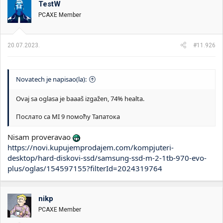
TestW
i
o
k
k
PCAXE Member
t
r
e
e
m
t
20.07.2023.
#11.926
e
a
n
j
a
Novatech je napisao(la):
Ovaj sa oglasa je baaaš izgažen, 74% healta.
Послато са MI 9 помоћу Тапатока
Nisam proveravao
https://novi.kupujemprodajem.com/kompjuteri-
desktop/hard-diskovi-ssd/samsung-ssd-m-2-1tb-970-evo-
plus/oglas/154597155?filterId=2024319764
nikp
PCAXE Member