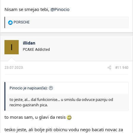
Nisam se smejao tebi,
@Pinocio
R
PORSCHE
e
a
g
o
illidan
I
v
PCAXE Addicted
a
n
j
a
23.07.2023.
#11.940
:
Pinocio je napisao(la):
to jeste, al... dal funkcionise... u smislu da odvuce paznju od
recimo gaziranih pica.
to moras sam, u glavi da resis
tesko jeste, ali bolje piti obicnu vodu nego bacati novac za