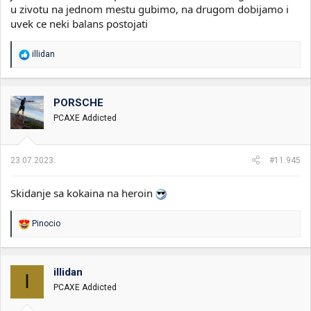
u zivotu na jednom mestu gubimo, na drugom dobijamo i
uvek ce neki balans postojati
R
illidan
e
a
g
o
PORSCHE
v
PCAXE Addicted
a
n
j
a
23.07.2023.
#11.945
:
Skidanje sa kokaina na heroin
R
Pinocio
e
a
g
o
illidan
I
v
PCAXE Addicted
a
n