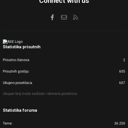
Connect with us
Facebook
Kontaktirajte nas
RSS
Statistika prisutnih
Prisutno članova
2
Prisutnih gostiju
605
Ukupno posetilaca
607
Ukupan broj može sadržati i skrivene posetioce.
Statistika foruma
Teme
36.250