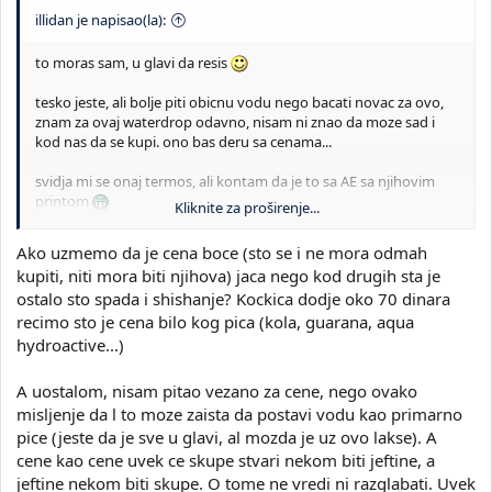
illidan je napisao(la):
to moras sam, u glavi da resis
tesko jeste, ali bolje piti obicnu vodu nego bacati novac za ovo,
znam za ovaj waterdrop odavno, nisam ni znao da moze sad i
kod nas da se kupi. ono bas deru sa cenama...
svidja mi se onaj termos, ali kontam da je to sa AE sa njihovim
printom
Kliknite za proširenje...
edit: ja prvi ne stedim na nekim stvarima, ali necu bas da me
Ako uzmemo da je cena boce (sto se i ne mora odmah
shishaju
kupiti, niti mora biti njihova) jaca nego kod drugih sta je
ostalo sto spada i shishanje? Kockica dodje oko 70 dinara
recimo sto je cena bilo kog pica (kola, guarana, aqua
hydroactive...)
A uostalom, nisam pitao vezano za cene, nego ovako
misljenje da l to moze zaista da postavi vodu kao primarno
pice (jeste da je sve u glavi, al mozda je uz ovo lakse). A
cene kao cene uvek ce skupe stvari nekom biti jeftine, a
jeftine nekom biti skupe. O tome ne vredi ni razglabati. Uvek