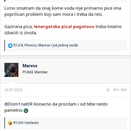
Licno smatram da onaj kome voda nije primarno pice ima
poprilican problem koji sam mora i treba da resi.
Gazirana pica,
!energetska pica! pogotovu
treba totalno
izbaciti iz zivota.
R
R1zl4
,
Pinocio
,
Marvox
i još jednoj osobi
e
a
g
o
Marvox
v
PCAXE Member
a
n
j
a
23.07.2023.
#11.950
:
@Dom1nat0R
Konacno da procitam i od tebe nesto
pametno
R
R1zl4
i
tanleoni
e