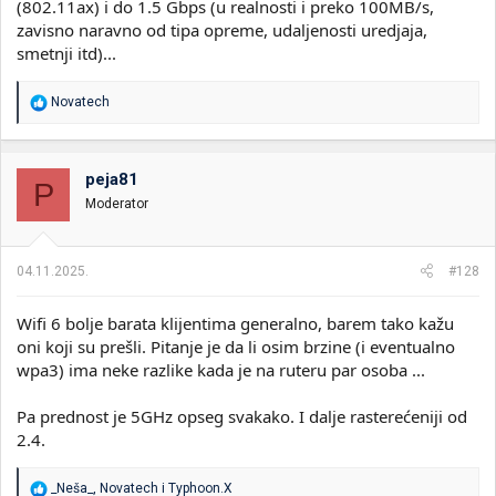
(802.11ax) i do 1.5 Gbps (u realnosti i preko 100MB/s,
zavisno naravno od tipa opreme, udaljenosti uredjaja,
smetnji itd)...
R
Novatech
e
a
g
o
peja81
P
v
Moderator
a
n
j
a
04.11.2025.
#128
:
Wifi 6 bolje barata klijentima generalno, barem tako kažu
oni koji su prešli. Pitanje je da li osim brzine (i eventualno
wpa3) ima neke razlike kada je na ruteru par osoba ...
Pa prednost je 5GHz opseg svakako. I dalje rasterećeniji od
2.4.
R
_Neša_
,
Novatech
i
Typhoon.X