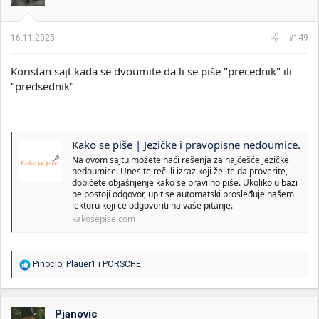
n
j
a
16.11.2025.
#149
:
Koristan sajt kada se dvoumite da li se piše "precednik" ili
"predsednik"
Kako se piše | Jezičke i pravopisne nedoumice.
Na ovom sajtu možete naći rešenja za najčešće jezičke
nedoumice. Unesite reč ili izraz koji želite da proverite,
dobićete objašnjenje kako se pravilno piše. Ukoliko u bazi
ne postoji odgovor, upit se automatski prosleđuje našem
lektoru koji će odgovoriti na vaše pitanje.
kakosepise.com
R
Pinocio
,
Plauer1
i
PORSCHE
e
a
g
o
Pjanovic