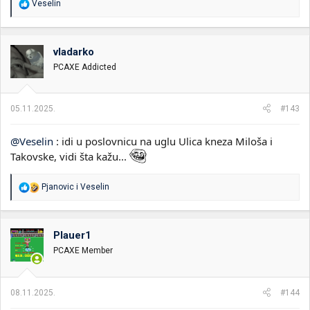
R
Veselin
e
a
g
o
vladarko
v
PCAXE Addicted
a
n
j
a
05.11.2025.
#143
:
@Veselin
: idi u poslovnicu na uglu Ulica kneza Miloša i
Takovske, vidi šta kažu...
R
Pjanovic
i
Veselin
e
a
g
o
Plauer1
v
PCAXE Member
a
n
j
a
08.11.2025.
#144
: