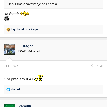
Dobili smo obavestenje od Beotela.
Da častiš!
R
Tajmbandit
i
LiDragon
e
a
g
o
LiDragon
v
PCAXE Addicted
a
n
j
a
04.11.2025.
#133
:
Cim predjem u A1.
R
vladarko
e
a
g
o
Veselin