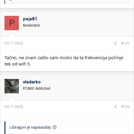
e
a
g
o
peja81
P
v
Moderator
a
n
j
a
04.11.2025.
#131
:
Tačno, ne znam zašto sam mislio da ta frekvencija počinje
tek od wifi 5.
vladarko
PCAXE Addicted
04.11.2025.
#132
LiDragon je napisao(la):