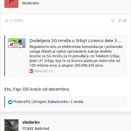
P
Moderator
15.11.2025.
#148
Dodeljena 5G mreža u Srbiji! Licencu dele 3 operatora, evo koliko su platili za nju
Regulatorno telo za elektronske komunikacije i poštanske
usluge (Ratel) je nakon sprovedene aukcije dodelio
licence za 5G mrežu za tri ponuđača i to Telekom Srbija,
Jetel i A1 Srbija, koji će za licence platiti po nešto više od
100 miliona evra, a ukupno 300.099.430 evra.
www.blic.rs
Eto, Fajv Dži kreće od decembra.
R
Prolece93
,
LiDragon
,
Babadzonka
i 2 osobe
e
a
g
o
vladarko
v
PCAXE Addicted
a