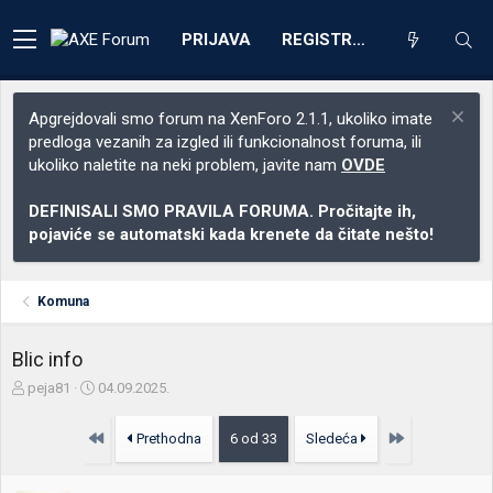
PRIJAVA
REGISTRACIJA
Apgrejdovali smo forum na XenForo 2.1.1, ukoliko imate
predloga vezanih za izgled ili funkcionalnost foruma, ili
ukoliko naletite na neki problem, javite nam
OVDE
DEFINISALI SMO PRAVILA FORUMA. Pročitajte ih,
pojaviće se automatski kada krenete da čitate nešto!
Komuna
Blic info
Z
D
peja81
04.09.2025.
a
a
č
t
Prvo
Poslednja
Prethodna
6 od 33
Sledeća
e
u
t
m
n
p