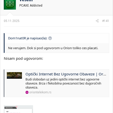
Veselin
v
PCAXE Addicted
a
n
j
a
05.11.2025.
#141
:
Dom1nat0R je napisao(la):
Ne verujem. Dok si pod ugovorom u Orion toliko ces placati.
Nisam pod ugovorom:
Optički Internet Bez Ugovorne Obaveze | Orion telekom
Budi slobodan uz jedini optički internet bez ugovorne
obaveze. Brza i fleksibilna povezanost bez dugoročnih
obaveza.
oriontelekom.rs