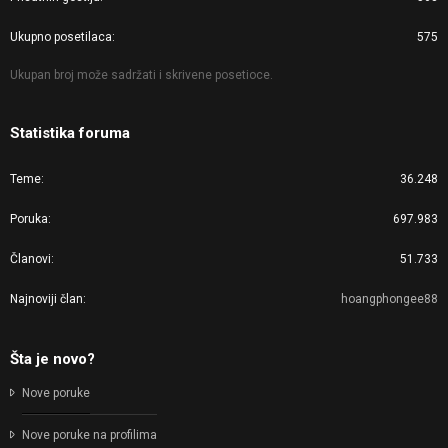
Ukupno posetilaca
575
Ukupan broj može sadržati i skrivene posetioce.
Statistika foruma
Teme
36.248
Poruka
697.983
Članovi
51.733
Najnoviji član
hoangphongee88
Šta je novo?
Nove poruke
Nove poruke na profilima