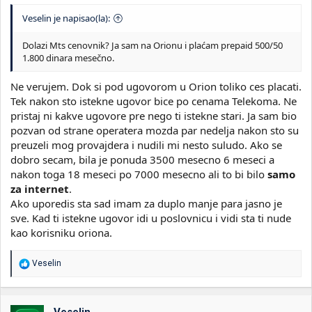
Veselin je napisao(la):
Dolazi Mts cenovnik? Ja sam na Orionu i plaćam prepaid 500/50
1.800 dinara mesečno.
Ne verujem. Dok si pod ugovorom u Orion toliko ces placati.
Tek nakon sto istekne ugovor bice po cenama Telekoma. Ne
pristaj ni kakve ugovore pre nego ti istekne stari. Ja sam bio
pozvan od strane operatera mozda par nedelja nakon sto su
preuzeli mog provajdera i nudili mi nesto suludo. Ako se
dobro secam, bila je ponuda 3500 mesecno 6 meseci a
nakon toga 18 meseci po 7000 mesecno ali to bi bilo
samo
za internet
.
Ako uporedis sta sad imam za duplo manje para jasno je
sve. Kad ti istekne ugovor idi u poslovnicu i vidi sta ti nude
kao korisniku oriona.
R
Veselin
e
a
g
o