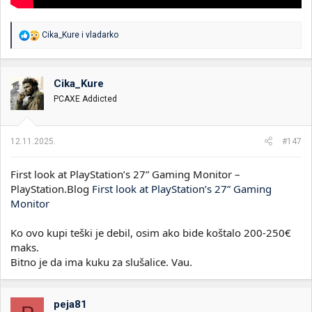
R
Cika_Kure
i
vladarko
e
a
g
o
Cika_Kure
v
PCAXE Addicted
a
n
j
a
12.11.2025.
#147
:
First look at PlayStation’s 27” Gaming Monitor –
PlayStation.Blog
First look at PlayStation’s 27” Gaming
Monitor
Ko ovo kupi teški je debil, osim ako bide koštalo 200-250€
maks.
Bitno je da ima kuku za slušalice. Vau.
peja81