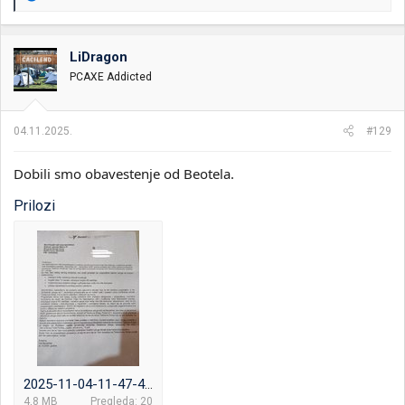
e
a
g
o
LiDragon
v
PCAXE Addicted
a
n
j
a
04.11.2025.
#129
:
Dobili smo obavestenje od Beotela.
Prilozi
2025-11-04-11-47-45-729.jpg
4,8 MB
Pregleda: 20