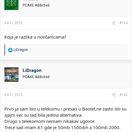
v
PCAXE Addicted
a
n
j
a
04.11.2025.
#134
:
Koja je razlika u novčanicama?
R
LiDragon
e
a
g
o
LiDragon
v
PCAXE Addicted
a
n
j
a
04.11.2025.
#135
:
Prvo ja sam bio u lelekomu i presao u Beotel,ne zasto sto su
sjajni vec su tad bila jedina alternativa.
Drugo s telekomom nemam nikakav ugovor.
Trece sad imam A1 gde je 50mb 1500din a 100mb 2000.