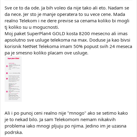
Sve ce to da ode. Ja bih voleo da nije tako ali eto. Nadam se
da nece. Jer sto je manje operatera to su vece cene. Mada
realno Telekom i ne dere previse sa cenama koliko bi mogli
tj koliko su u mogucnosti.
Moj paket SuperPlan4 GOLD kosta 8200 mesecno ali imas
apsolutno sve usluge telekoma na max. Doduse ja kao bivsi
korisnik NetNet Telekoma imam 50% popust svih 24 meseca
pa je smesno koliko placam ove usluge.
Ali i po punoj ceni realno nije "mnogo" ako se setimo kako
je to nekad bilo. Ja sam Telekomom nemam nikakvih
problema iako mnogi pljuju po njima. Jedino im je uzasna
podrska.