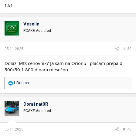
I A1.
Veselin
PCAXE Addicted
05.11.2025.
#139
Dolazi Mts cenovnik? Ja sam na Orionu i plaćam prepaid
500/50 1.800 dinara mesečno.
R
LiDragon
e
a
g
o
Dom1nat0R
v
PCAXE Addicted
a
n
j
a
05.11.2025.
#140
: