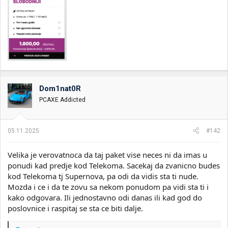
Dom1nat0R
PCAXE Addicted
05.11.2025.
#142
Velika je verovatnoca da taj paket vise neces ni da imas u
ponudi kad predje kod Telekoma. Sacekaj da zvanicno budes
kod Telekoma tj Supernova, pa odi da vidis sta ti nude.
Mozda i ce i da te zovu sa nekom ponudom pa vidi sta ti i
kako odgovara. Ili jednostavno odi danas ili kad god do
poslovnice i raspitaj se sta ce biti dalje.