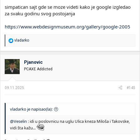
simpatican sajt gde se moze videti kako je google izgledao
za svaku godinu svog postojanja
https://www.webdesignmuseum.org/gallery/google-2005
R
vladarko
e
a
g
o
Pjanovic
v
PCAXE Addicted
a
n
j
a
09.11.2025.
#145
:
vladarko je napisao(la):
@Veselin
: idi u poslovnicu na uglu Ulica kneza Miloša i Takovske,
vidi šta kažu...