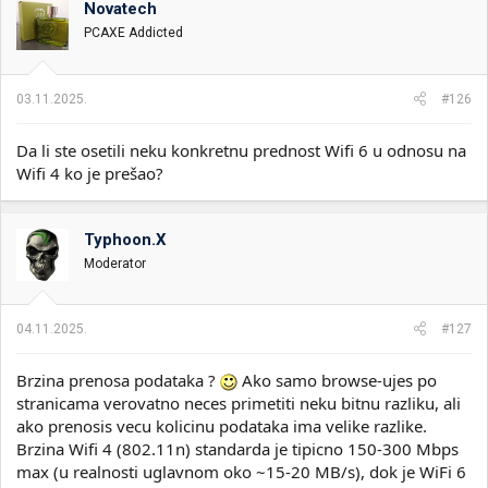
Novatech
i
o
k
k
PCAXE Addicted
t
r
e
e
m
t
03.11.2025.
#126
e
a
n
Da li ste osetili neku konkretnu prednost Wifi 6 u odnosu na
j
a
Wifi 4 ko je prešao?
Typhoon.X
Moderator
04.11.2025.
#127
Brzina prenosa podataka ?
Ako samo browse-ujes po
stranicama verovatno neces primetiti neku bitnu razliku, ali
ako prenosis vecu kolicinu podataka ima velike razlike.
Brzina Wifi 4 (802.11n) standarda je tipicno 150-300 Mbps
max (u realnosti uglavnom oko ~15-20 MB/s), dok je WiFi 6