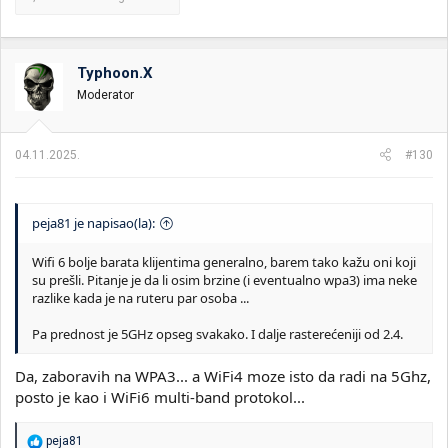
Typhoon.X
Moderator
04.11.2025.
#130
peja81 je napisao(la):
Wifi 6 bolje barata klijentima generalno, barem tako kažu oni koji
su prešli. Pitanje je da li osim brzine (i eventualno wpa3) ima neke
razlike kada je na ruteru par osoba ...
Pa prednost je 5GHz opseg svakako. I dalje rasterećeniji od 2.4.
Da, zaboravih na WPA3... a WiFi4 moze isto da radi na 5Ghz,
posto je kao i WiFi6 multi-band protokol...
R
peja81