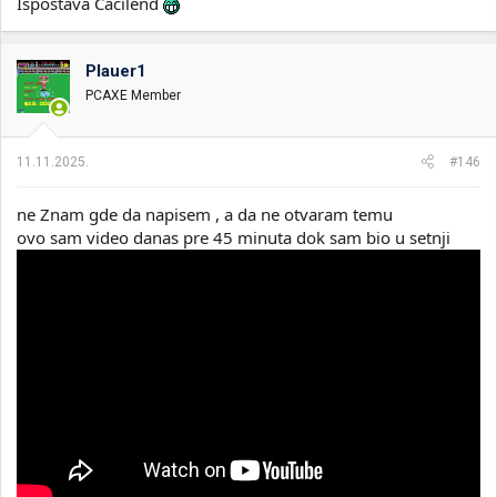
Ispostava Cacilend
Plauer1
PCAXE Member
11.11.2025.
#146
ne Znam gde da napisem , a da ne otvaram temu
ovo sam video danas pre 45 minuta dok sam bio u setnji