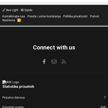
Axe Light
Srpski
Kontaktirajte nas
Pravila i uslovi korišćenja
Politika privatnosti
Pomoć
Naslovna
R
S
S
Connect with us
Facebook
Kontaktirajte nas
RSS
Statistika prisutnih
Prisutno članova
7
Prisutnih gostiju
568