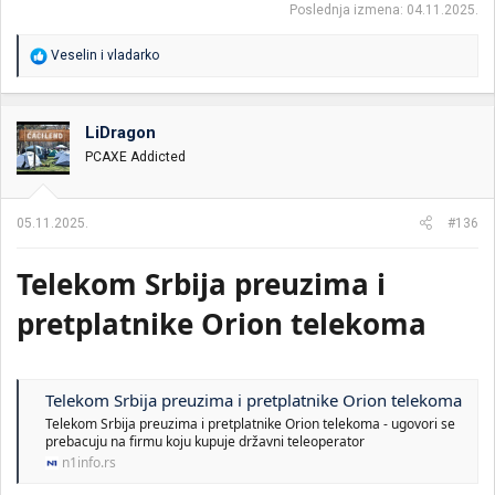
Poslednja izmena:
04.11.2025.
R
Veselin
i
vladarko
e
a
g
o
LiDragon
v
PCAXE Addicted
a
n
j
a
05.11.2025.
#136
:
Telekom Srbija preuzima i
pretplatnike Orion telekoma
Telekom Srbija preuzima i pretplatnike Orion telekoma
Telekom Srbija preuzima i pretplatnike Orion telekoma - ugovori se
prebacuju na firmu koju kupuje državni teleoperator
n1info.rs