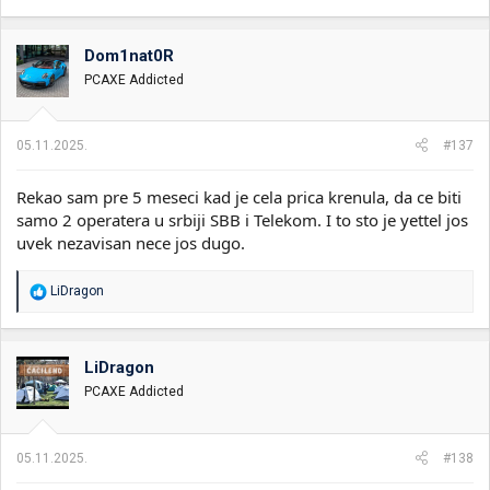
Dom1nat0R
PCAXE Addicted
05.11.2025.
#137
Rekao sam pre 5 meseci kad je cela prica krenula, da ce biti
samo 2 operatera u srbiji SBB i Telekom. I to sto je yettel jos
uvek nezavisan nece jos dugo.
R
LiDragon
e
a
g
o
LiDragon
v
PCAXE Addicted
a
n
j
a
05.11.2025.
#138
: