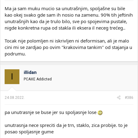
Ma ja sam muku mucio sa unutrašnjim, spoljašne su bile
kao okej svako gde sam ih nosio na zamenu. 90% tih jeftinih
unutrašnjih kao da je trulo bilo, sve po spojevima pustale,
nigde konkretna rupa od stakla ili eksera il neceg trećeg..
Tocak nije polomljen ni iskrivljen ni deformisan, ali je malo
cini mi se zardjao po ovim "krakovima tankim" od stajanja u
podrumu.
illidan
I
PCAXE Addicted
24.08.2022.
#386
pa unutrasnje se buse jer su spoljasnje lose
unutrasnja nece spreciti da je trn, staklo, zica probije. to je
posao spoljasnje gume