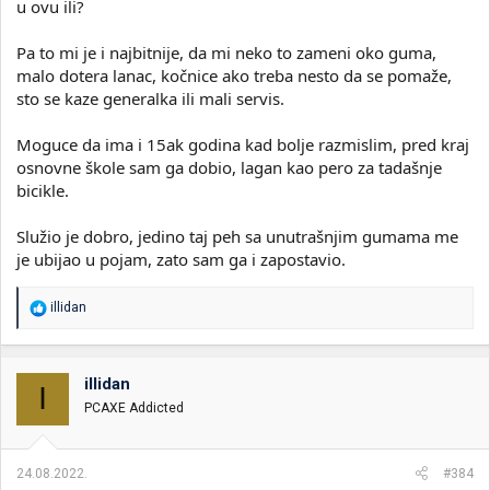
u ovu ili?
Pa to mi je i najbitnije, da mi neko to zameni oko guma,
malo dotera lanac, kočnice ako treba nesto da se pomaže,
sto se kaze generalka ili mali servis.
Moguce da ima i 15ak godina kad bolje razmislim, pred kraj
osnovne škole sam ga dobio, lagan kao pero za tadašnje
bicikle.
Služio je dobro, jedino taj peh sa unutrašnjim gumama me
je ubijao u pojam, zato sam ga i zapostavio.
R
illidan
e
a
g
o
illidan
I
v
PCAXE Addicted
a
n
j
a
24.08.2022.
#384
: