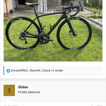
R
DmasteRNo1
,
SlavenK
,
Cutura
i 6 osobe
e
a
g
o
illidan
I
v
PCAXE Addicted
a
n
j
a