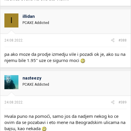
illidan
I
PCAXE Addicted
24.08.2022.
#388
pa ako moze da prodje izmedju vile i pozadi ok je, ako su na
njemu bile 1.95" uze ce sigurno moci
nasteezy
PCAXE Addicted
24.08.2022.
#389
Hvala puno na pomoći, samo jos da nadjem nekog ko ce
ovim da se pozabavi i eto mene na Beogradskim ulicama na
bajsu, kao nekada