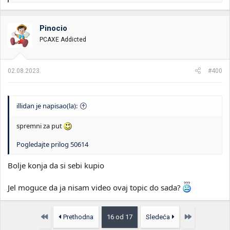
e
a
g
o
Pinocio
v
PCAXE Addicted
a
n
j
a
02.08.2023.
#400
:
illidan je napisao(la):
spremni za put
Pogledajte prilog 50614
Bolje konja da si sebi kupio
Jel moguce da ja nisam video ovaj topic do sada?
Prvo
Poslednja
Prethodna
16 od 17
Sledeća