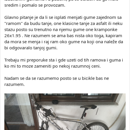
sredim i pomalo se provozam.
Glavno pitanje je da li se isplati menjati gume zajednom sa
"ramom" da budu tanje, one klasicne tanje za asfalt ili neku
stazu posto su trenutno na njemu gume one kramponke
26x1.95 . Ne razumem se ama bas nista oko toga, kapiram
da mora se menja i raj ram oko gume na koji ona naleže da
bi odgovaralo tanjoj gumi.
Trebaju mi preporuke sta i gde uzeti od tih ramova i guma i
ko mi to moze zameniti po nekoj razumnoj ceni.
Nadam se da se razumemo posto se u bicikle bas ne
razumem.