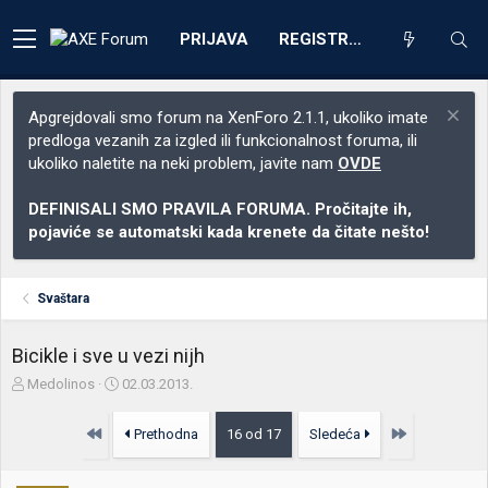
PRIJAVA
REGISTRACIJA
Apgrejdovali smo forum na XenForo 2.1.1, ukoliko imate
predloga vezanih za izgled ili funkcionalnost foruma, ili
ukoliko naletite na neki problem, javite nam
OVDE
DEFINISALI SMO PRAVILA FORUMA. Pročitajte ih,
pojaviće se automatski kada krenete da čitate nešto!
Svaštara
Bicikle i sve u vezi nijh
Z
D
Medolinos
02.03.2013.
a
a
č
t
Prvo
Poslednja
Prethodna
16 od 17
Sledeća
e
u
t
m
n
p