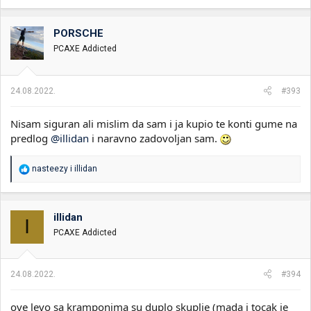
PORSCHE
PCAXE Addicted
24.08.2022.
#393
Nisam siguran ali mislim da sam i ja kupio te konti gume na
predlog
@illidan
i naravno zadovoljan sam.
R
nasteezy
i
illidan
e
a
g
o
illidan
I
v
PCAXE Addicted
a
n
j
a
24.08.2022.
#394
:
ove levo sa kramponima su duplo skuplje (mada i tocak je