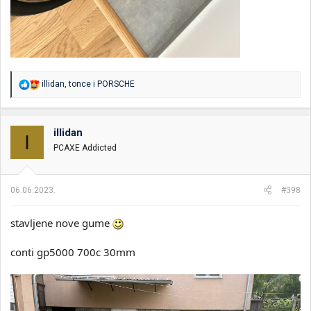
R
illidan
,
tonce
i
PORSCHE
e
a
g
o
illidan
I
v
PCAXE Addicted
a
n
j
a
06.06.2023.
#398
:
stavljene nove gume
conti gp5000 700c 30mm