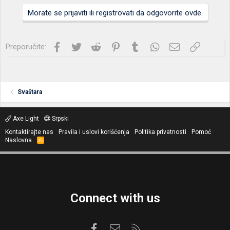
Morate se prijaviti ili registrovati da odgovorite ovde.
Facebook
Twitter
Reddit
Pinterest
Tumblr
WhatsApp
Imejl
Link
Preporučite:
Svaštara
Axe Light
Srpski
Kontaktirajte nas
Pravila i uslovi korišćenja
Politika privatnosti
Pomoć
Naslovna
R
S
S
Connect with us
Facebook
Kontaktirajte nas
RSS