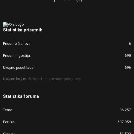
Statistika prisutnih
Prisutno članova
6
Prisutnih gostiju
690
Ukupno posetilaca
696
Ukupan broj može sadržati i skrivene posetioce.
Statistika foruma
Teme
36.257
Poruka
697.959