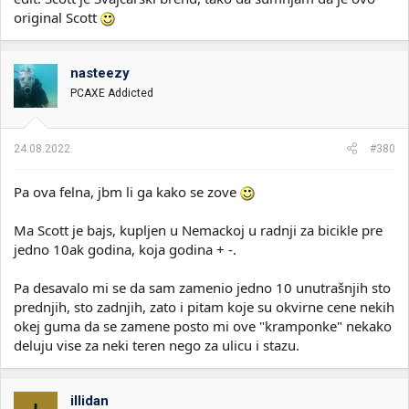
original Scott
nasteezy
PCAXE Addicted
24.08.2022.
#380
Pa ova felna, jbm li ga kako se zove
Ma Scott je bajs, kupljen u Nemackoj u radnji za bicikle pre
jedno 10ak godina, koja godina + -.
Pa desavalo mi se da sam zamenio jedno 10 unutrašnjih sto
prednjih, sto zadnjih, zato i pitam koje su okvirne cene nekih
okej guma da se zamene posto mi ove "kramponke" nekako
deluju vise za neki teren nego za ulicu i stazu.
illidan