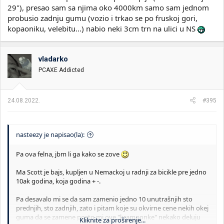
29"), presao sam sa njima oko 4000km samo sam jednom
probusio zadnju gumu (vozio i trkao se po fruskoj gori,
kopaoniku, velebitu...) nabio neki 3cm trn na ulici u NS
vladarko
PCAXE Addicted
24.08.2022.
#395
nasteezy je napisao(la):
Pa ova felna, jbm li ga kako se zove
Ma Scott je bajs, kupljen u Nemackoj u radnji za bicikle pre jedno
10ak godina, koja godina + -.
Pa desavalo mi se da sam zamenio jedno 10 unutrašnjih sto
prednjih, sto zadnjih, zato i pitam koje su okvirne cene nekih okej
guma da se zamene posto mi ove "kramponke" nekako deluju
Kliknite za proširenje...