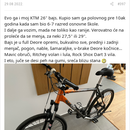
29.08.2022.
#397
Evo ga i moj KTM 26" bajs. Kupio sam ga polovnog pre 10ak
godina kada sam bio 6-7 razred osnovne škole.
I dalje ga vozim, mada ne toliko kao ranije. Verovatno će na
proleće da se menja, za neki 27,5" ili 29".
Bajs je u full Deore opremi, bukvalno sve, prednji i zadnji
menjač, pogon, nable, šamaraljke, v-brake Deore kočnice...
Mavic obruči, Ritchey volan i lula, Rock Shox Dart 3 vila.
I eto, juče se desi peh na gumi, sreća blizu stana