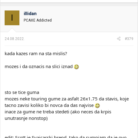
a
g
o
illidan
I
v
PCAXE Addicted
a
n
j
a
24.08.2022.
#379
:
kada kazes ram na sta mislis?
mozes i da oznacis na slici iznad
sto se tice guma
mozes neke touring gume za asfalt 26x1.75 da stavis, koje
tacno zavisi koliko bi novca da das najvise
inace za gume ne treba stedeti (ako neces da krpis
unutrasnje nonstop)
edit: Scott je Svajcarski brend, tako da sumnjam da je ovo