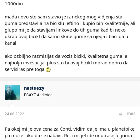
1000din
mada i ovo sto sam stavio je iz nekog mog vidjenja sta
guma predstavlja na biciklu jeftino i kupio bih kvalitetnije, ali
glupo mi je da stavljam linkove do tih guma kad bi neko
ukrao ovaj bicikl da samo skine gume sa njega i baci ga u
kanal
ako ozbiljno razmisljas da vozis bicikl, kvalitetna guma je
najbolja investicija. plus sto bi ovaj bicikl morao dobro da
servisiras pre toga
nasteezy
PCAXE Addicted
24.08.2022.
#383
Pa okej mi je ova cena za Conti, vidim da je ima u planetbike
pa moze lako da se nabavi. Reci mi jel ide unutrašnja guma