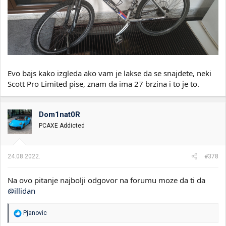
Evo bajs kako izgleda ako vam je lakse da se snajdete, neki
Scott Pro Limited pise, znam da ima 27 brzina i to je to.
Dom1nat0R
PCAXE Addicted
24.08.2022.
#378
Na ovo pitanje najbolji odgovor na forumu moze da ti da
@illidan
R
Pjanovic
e