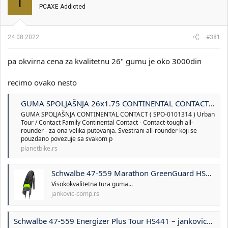
I
PCAXE Addicted
24.08.2022.
#381
pa okvirna cena za kvalitetnu 26" gumu je oko 3000din
recimo ovako nesto
GUMA SPOLJAŠNJA 26x1.75 CONTINENTAL CONTACT black/black Skin
GUMA SPOLJAŠNJA CONTINENTAL CONTACT ( SPO-0101314 ) Urban
Tour / Contact Family Continental Contact - Contact-tough all-
rounder - za ona velika putovanja. Svestrani all-rounder koji se
pouzdano povezuje sa svakom p
planetbike.rs
Schwalbe 47-559 Marathon GreenGuard HS420
Visokokvalitetna tura guma...
jankovic-comp.rs
Schwalbe 47-559 Energizer Plus Tour HS441 – jankovic-comp