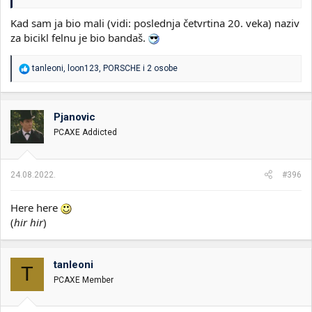
vise za neki teren nego za ulicu i stazu.
Kad sam ja bio mali (vidi: poslednja četvrtina 20. veka) naziv
za bicikl felnu je bio bandaš.
R
tanleoni
,
loon123
,
PORSCHE
i 2 osobe
e
a
g
o
Pjanovic
v
PCAXE Addicted
a
n
j
a
24.08.2022.
#396
:
Here here
(
hir hir
)
tanleoni
T
PCAXE Member