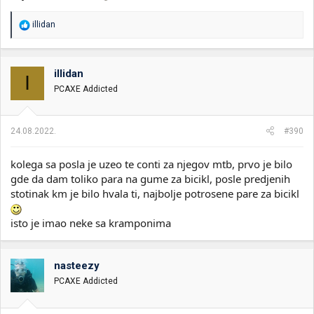
R
illidan
e
a
g
o
illidan
I
v
PCAXE Addicted
a
n
j
a
24.08.2022.
#390
:
kolega sa posla je uzeo te conti za njegov mtb, prvo je bilo
gde da dam toliko para na gume za bicikl, posle predjenih
stotinak km je bilo hvala ti, najbolje potrosene pare za bicikl
isto je imao neke sa kramponima
nasteezy
PCAXE Addicted