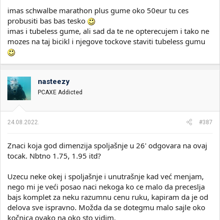
imas schwalbe marathon plus gume oko 50eur tu ces
probusiti bas bas tesko
imas i tubeless gume, ali sad da te ne opterecujem i tako ne
mozes na taj bicikl i njegove tockove staviti tubeless gumu
nasteezy
PCAXE Addicted
24.08.2022.
#387
Znaci koja god dimenzija spoljašnje u 26' odgovara na ovaj
tocak. Nbtno 1.75, 1.95 itd?
Uzecu neke okej i spoljašnje i unutrašnje kad već menjam,
nego mi je veći posao naci nekoga ko ce malo da preceslja
bajs komplet za neku razumnu cenu ruku, kapiram da je od
delova sve ispravno. Možda da se dotegmu malo sajle oko
kočnica ovako na oko sto vidim.