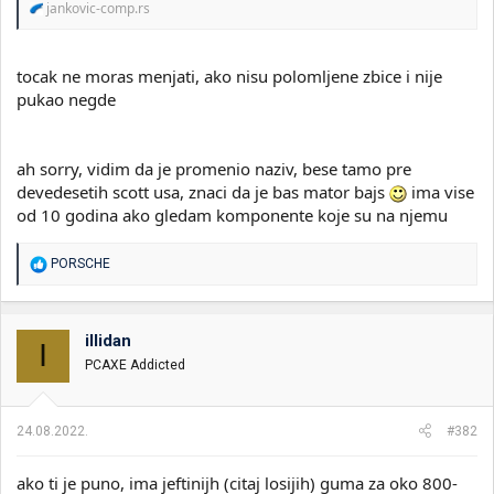
jankovic-comp.rs
tocak ne moras menjati, ako nisu polomljene zbice i nije
pukao negde
ah sorry, vidim da je promenio naziv, bese tamo pre
devedesetih scott usa, znaci da je bas mator bajs
ima vise
od 10 godina ako gledam komponente koje su na njemu
R
PORSCHE
e
a
g
o
illidan
I
v
PCAXE Addicted
a
n
j
a
24.08.2022.
#382
:
ako ti je puno, ima jeftinijh (citaj losijih) guma za oko 800-