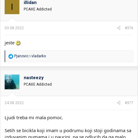
illidan
i
o
I
k
k
PCAXE Addicted
t
r
e
e
m
t
03.08.2022.
#376
e
a
n
jeste
j
a
R
Pjanovic
i
vladarko
e
a
g
o
nasteezy
v
PCAXE Addicted
a
n
j
a
24.08.2022.
#377
:
Ljudi treba mi mala pomoc.
Setih se bicikla koji imam u podrumu koji stoji godinama sa
izduvanim gumama i u paucini, pa se odlucih da ga malo