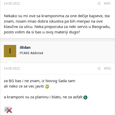
24.08.2022.
#391
Nekako su mi ove sa kramponima za one dečije bajseve, sta
znam, nisam imao dobra iskustva pa bih menjao na ove
klasične za ulicu. Neka preporuka za neki servis u Beogradu,
posto vidim da si bas u ovoj materiji dugo?
illidan
I
PCAXE Addicted
24.08.2022.
#392
za BG bas i ne znam, iz Novog Sada sam
ali neko ce se vec javiti
a kramponi su za planinu i blato, ne za asfalt